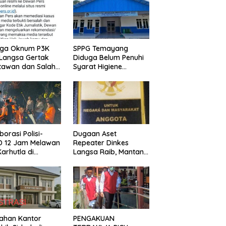
uga Oknum P3K
SPPG Temayang
 Langsa Gertak
Diduga Belum Penuhi
tawan dan Salah
Syarat Higiene
at Kirim
Sanitasi, Ini Kata
ifikasi ke Media
Publik
borasi Polisi-
Dugaan Aset
D 12 Jam Melawan
Repeater Dinkes
Karhutla di
Langsa Raib, Mantan
emo, Banggai
Aktivis Minta Aparat
Penegak Hukum
Bergerak
Lahan Kantor
PENGAKUAN