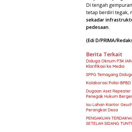
Di tengah gempuran 
tetap berdiri tega
sekadar infrastrukt
pedesaan
.
(Edi D/PRIMA/Redaks
Berita Terkait
Diduga Oknum P3K IAIN
Klarifikasi ke Media
SPPG Temayang Diduga B
Kolaborasi Polisi-BPBD
Dugaan Aset Repeater D
Penegak Hukum Berge
Isu Lahan Kantor Geuch
Perangkat Desa
PENGAKUAN TERDAKWA
SETELAH SIDANG TUNT