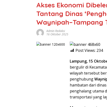
Akses Ekonomi Dibel
Tantang Dinas ‘Peng
Waynipah–Tampang 
Admin Redaksi
16 Oktober 2025
Post Views:
234
Lampung, 15 Oktob
bergulir di Kecamat
wilayah tersebut be
penghubung
Wayni
hambatan dari dinas 
penghalang utama d
transportasi yang la