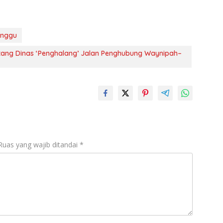
enggu
ng Dinas ‘Penghalang’ Jalan Penghubung Waynipah–
Ruas yang wajib ditandai
*