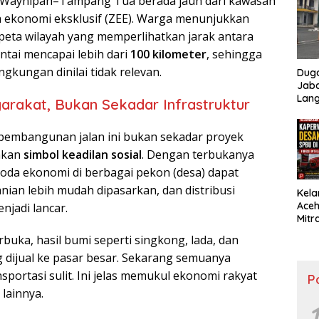
Waynipah–Tampang Tua berada jauh dari kawasan
Bun
 ekonomi eksklusif (ZEE). Warga menunjukkan
 peta wilayah yang memperlihatkan jarak antara
ntai mencapai lebih dari
100 kilometer
, sehingga
ngkungan dinilai tidak relevan.
Dug
Jaba
Lang
rakat, Bukan Sekadar Infrastruktur
Publ
Sika
 pembangunan jalan ini bukan sekadar proyek
inkan
simbol keadilan sosial
. Dengan terbukanya
roda ekonomi di berbagai pekon (desa) dapat
anian lebih mudah dipasarkan, dan distribusi
Kela
Aceh
jadi lancar.
Mitr
SPB
erbuka, hasil bumi seperti singkong, lada, dan
Intel
g dijual ke pasar besar. Sekarang semuanya
sportasi sulit. Ini jelas memukul ekonomi rakyat
P
 lainnya.
1