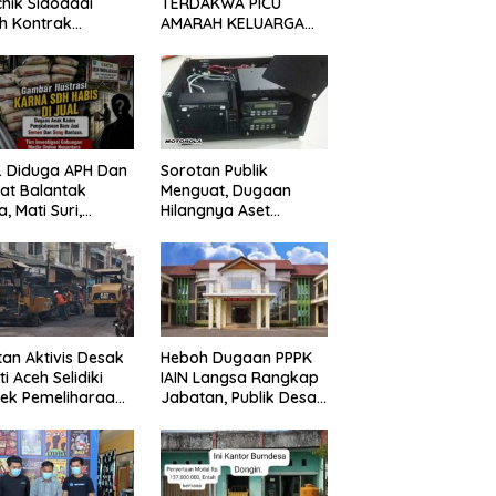
hik Sidodadi
TERDAKWA PICU
h Kontrak
AMARAH KELUARGA
emuka, Ini
KORBAN! KERICUHAN
elasan Perangkat
PECAH SETELAH
a
SIDANG TUNTUTAN
DITUNDA
s. Diduga APH Dan
Sorotan Publik
at Balantak
Menguat, Dugaan
a, Mati Suri,
Hilangnya Aset
aan Anak Kades
Repeater Dinkes
 Bantuan Negara,
Langsa Belum
um Ada Tindakan
Terjawab
an Aktivis Desak
Heboh Dugaan PPPK
ti Aceh Selidiki
IAIN Langsa Rangkap
ek Pemeliharaan
Jabatan, Publik Desak
n Rp3,6 Miliar di
Penegakan Aturan
gsa
ASN