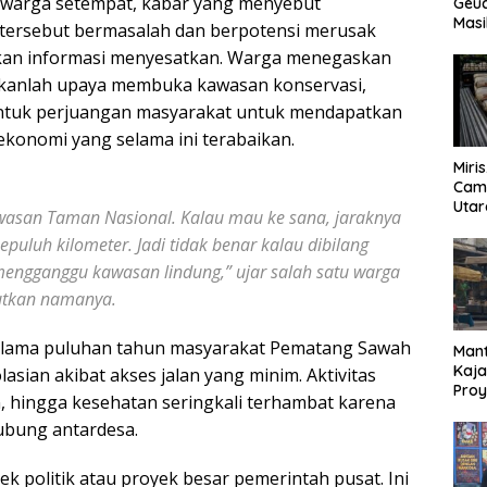
warga setempat, kabar yang menyebut
Geuc
Masi
tersebut bermasalah dan berpotensi merusak
Meng
an informasi menyesatkan. Warga menegaskan
Penj
Des
ukanlah upaya membuka kawasan konservasi,
ntuk perjuangan masyarakat untuk mendapatkan
ekonomi yang selama ini terabaikan.
Miri
Cam
Utar
wasan Taman Nasional. Kalau mau ke sana, jaraknya
Dug
epuluh kilometer. Jadi tidak benar kalau dibilang
Jual
Bel
engganggu kawasan lindung,” ujar salah satu warga
utkan namanya.
lama puluhan tahun masyarakat Pematang Sawah
Mant
Kaja
lasian akibat akses jalan yang minim. Aktivitas
Proy
, hingga kesehatan seringkali terhambat karena
Jala
hubung antardesa.
Lan
yek politik atau proyek besar pemerintah pusat. Ini