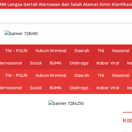
k Wartawan dan Salah Alamat Kirim Klarifikasi ke Media
TNI – POLRI
Hukum Kriminal
Daerah
TNI
Nasional
nternasional
Social
BUMN
Olahraga
Kabar Viral
Ke
TNI – POLRI
Hukum Kriminal
Daerah
TNI
Nasional
nternasional
Social
BUMN
Olahraga
Kabar Viral
Ke
Kab