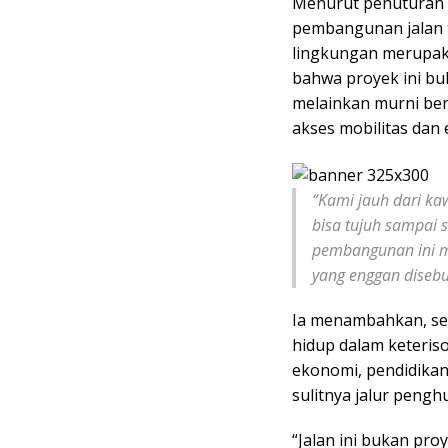
Menurut penuturan 
pembangunan jalan 
lingkungan merupak
bahwa proyek ini b
melainkan murni be
akses mobilitas dan 
“Kami jauh dari ka
bisa tujuh sampai s
pembangunan ini m
yang enggan diseb
Ia menambahkan, se
hidup dalam keteriso
ekonomi, pendidikan
sulitnya jalur peng
“Jalan ini bukan pro