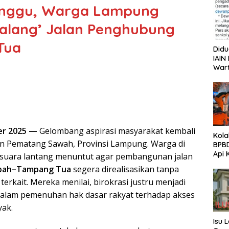
enggu, Warga Lampung
halang’ Jalan Penghubung
Tua
Did
IAIN
War
Alam
Klar
er 2025 —
Gelombang aspirasi masyarakat kembali
Kola
an Pematang Sawah, Provinsi Lampung. Warga di
BPB
Api 
rsuara lantang menuntut agar pembangunan jalan
Bual
pah–Tampang Tua
segera direalisasikan tanpa
terkait. Mereka menilai, birokrasi justru menjadi
alam pemenuhan hak dasar rakyat terhadap akses
yak.
Isu 