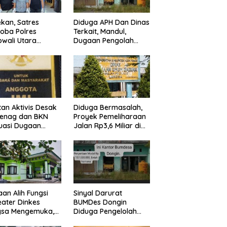
kan, Satres
Diduga APH Dan Dinas
oba Polres
Terkait, Mandul,
wali Utara
Dugaan Pengolah
asil sita 56 Peket
Bumdes Dongin
bu dan amankan
Langgar Aturan,
ang pelaku
Abaikan Program
Pemerintah.
an Aktivis Desak
Diduga Bermasalah,
enag dan BKN
Proyek Pemeliharaan
uasi Dugaan
Jalan Rp3,6 Miliar di
gkap Jabatan
Langsa Jadi Sorotan
 di IAIN Langsa
Publik
an Alih Fungsi
Sinyal Darurat
ater Dinkes
BUMDes Dongin
gsa Mengemuka,
Diduga Pengelolah
an Pejabat
Tabrak Perbup No.