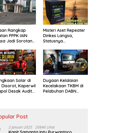
gkam
43/2021, Praktisi
Hukum dan Pegiat
Kontrol Sosial Desak
APH Usut Tuntas.
aan Rangkap
Misteri Aset Repeater
tan PPPK IAIN
Dinkes Langsa,
sa Jadi Sorotan,
Statusnya
ik Pertanyakan
Dipertanyakan Usai
p Pihak Kampus
Pergantian Pejabat
ngkaan Solar di
Dugaan Kelalaian
 Disorot, Kaperwil
Kecelakaan TKBM di
apol Desak Audit
Pelabuhan DABN
U dan Penguatan
Didalami, Polisi
ijen
Periksa Saksi
opular Post
2 Januari 2025
20846 Lihat
Kanit Samapta Iptu Purwantoro