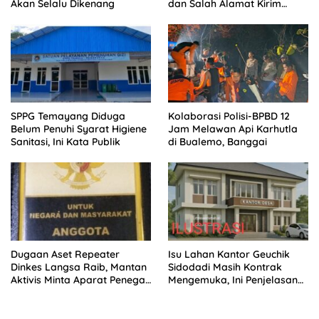
Akan Selalu Dikenang
dan Salah Alamat Kirim
Klarifikasi ke Media
SPPG Temayang Diduga
Kolaborasi Polisi-BPBD 12
Belum Penuhi Syarat Higiene
Jam Melawan Api Karhutla
Sanitasi, Ini Kata Publik
di Bualemo, Banggai
Dugaan Aset Repeater
Isu Lahan Kantor Geuchik
Dinkes Langsa Raib, Mantan
Sidodadi Masih Kontrak
Aktivis Minta Aparat Penegak
Mengemuka, Ini Penjelasan
Hukum Bergerak
Perangkat Desa