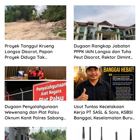
Anggaran Dipertanyakan
Proyek Tanggul Krueng
Dugaan Rangkap Jabatan
Langsa Disorot, Papan
PPPK IAIN Langsa dan Tuha
Proyek Diduga Tak
Peut Disorot, Rektor Diminta
Cantumkan Batas Akhir
Bertindak
Proyek
Dugaan Penyalahgunaan
Usut Tuntas Kecelakaan
Wewenang dan Plat Palsu
Kerja PT SASL & Sons, KSBSI
Oknum Kanit Polres Sabang
Banggai, Keselamatan Buruh
Disorot