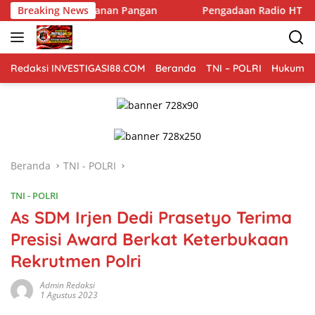
Langsung
etahanan Pangan
Breaking News
Pengadaan Radio HT di 66 Desa Langsa D
ke
konten
Redaksi INVESTIGASI88.COM
Beranda
TNI – POLRI
Hukum Kr
Beranda
TNI - POLRI
TNI - POLRI
As SDM Irjen Dedi Prasetyo Terima
Presisi Award Berkat Keterbukaan
Rekrutmen Polri
Admin Redaksi
1 Agustus 2023