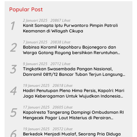
Popular Post
1
2 Januari 2025
20867 Lihat
Kanit Samapta Iptu Purwantoro Pimpin Patroli
Keamanan di Wilayah Cikupa
2
7 Januari 2025
20838 Lihat
Babinsa Koramil Kepohbaru Bojonegoro dan
Warga Gotong Royong bersihkan Reruntuhan
Gedung SDN Pejok
3
9 Januari 2025
20712 Lihat
Tingkatkan Swasembada Pangan Nasional,
Danramil 0811/12 Bancar Tuban Terjun Langsung
Dampingi Petani Tanam Padi Di Desa Pugoh
4
19 Januari 2025
20618 Lihat
Hadiri Penutupan Pleno Hima Persis, Kapolri: Mari
Jaga Keberagaman Untuk Wujudkan Indonesia
Emas 2045
5
17 Januari 2025
20605 Lihat
Kapolresta Tangerang Dampingi Ombudsman RI
Mengecek Pagar Laut Misterius di Perairan
Tangerang
6
19 Januari 2025
20572 Lihat
Berkedok Menjadi Mualaf, Seorang Pria Diduga