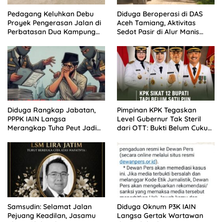
Pedagang Keluhkan Debu
Diduga Beroperasi di DAS
Proyek Pengerasan Jalan di
Aceh Tamiang, Aktivitas
Perbatasan Dua Kampung
Sedot Pasir di Alur Manis
Aceh Tamiang
Dipertanyakan Izin
Diduga Rangkap Jabatan,
Pimpinan KPK Tegaskan
PPPK IAIN Langsa
Level Gubernur Tak Steril
Merangkap Tuha Peut Jadi
dari OTT: Bukti Belum Cukup,
Sorotan Warga
Bukan Dilindungi
Samsudin: Selamat Jalan
Diduga Oknum P3K IAIN
Pejuang Keadilan, Jasamu
Langsa Gertak Wartawan