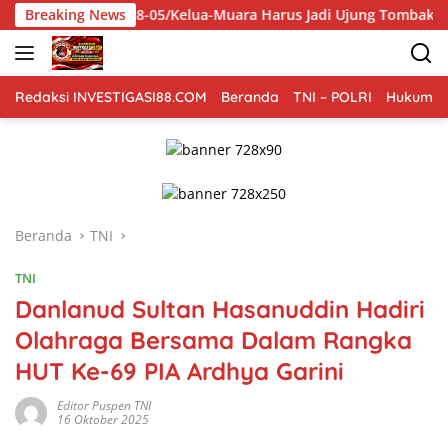
Langsung
08-05/Kelua-Muara Harus Jadi Ujung Tombak Kodim 1008/Tabalon
Breaking News
ke
konten
Redaksi INVESTIGASI88.COM
Beranda
TNI – POLRI
Hukum Kr
Beranda
TNI
TNI
Danlanud Sultan Hasanuddin Hadiri
Olahraga Bersama Dalam Rangka
HUT Ke-69 PIA Ardhya Garini
Editor Puspen TNI
16 Oktober 2025