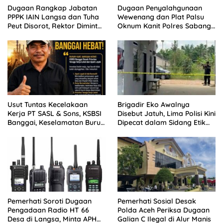
Dugaan Rangkap Jabatan
Dugaan Penyalahgunaan
PPPK IAIN Langsa dan Tuha
Wewenang dan Plat Palsu
Peut Disorot, Rektor Diminta
Oknum Kanit Polres Sabang
Bertindak
Disorot
Usut Tuntas Kecelakaan
Brigadir Eko Awalnya
Kerja PT SASL & Sons, KSBSI
Disebut Jatuh, Lima Polisi Kini
Banggai, Keselamatan Buruh
Dipecat dalam Sidang Etik
Polda Jambi
Pemerhati Soroti Dugaan
Pemerhati Sosial Desak
Pengadaan Radio HT 66
Polda Aceh Periksa Dugaan
Desa di Langsa, Minta APH
Galian C Ilegal di Alur Manis