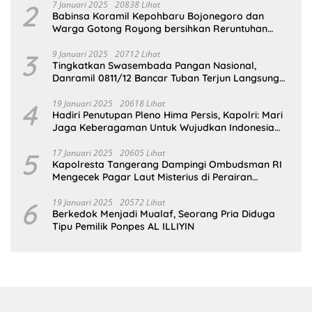
2
7 Januari 2025
20838 Lihat
Babinsa Koramil Kepohbaru Bojonegoro dan
Warga Gotong Royong bersihkan Reruntuhan
Gedung SDN Pejok
3
9 Januari 2025
20712 Lihat
Tingkatkan Swasembada Pangan Nasional,
Danramil 0811/12 Bancar Tuban Terjun Langsung
Dampingi Petani Tanam Padi Di Desa Pugoh
4
19 Januari 2025
20618 Lihat
Hadiri Penutupan Pleno Hima Persis, Kapolri: Mari
Jaga Keberagaman Untuk Wujudkan Indonesia
Emas 2045
5
17 Januari 2025
20605 Lihat
Kapolresta Tangerang Dampingi Ombudsman RI
Mengecek Pagar Laut Misterius di Perairan
Tangerang
6
19 Januari 2025
20572 Lihat
Berkedok Menjadi Mualaf, Seorang Pria Diduga
Tipu Pemilik Ponpes AL ILLIYIN