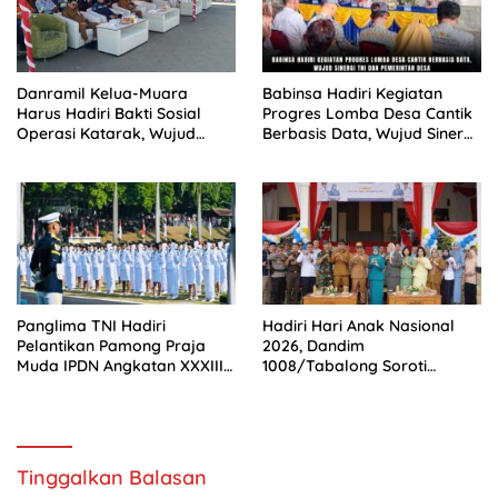
Danramil Kelua-Muara
Babinsa Hadiri Kegiatan
Harus Hadiri Bakti Sosial
Progres Lomba Desa Cantik
Operasi Katarak, Wujud
Berbasis Data, Wujud Sinergi
Dukungan TNI bagi
TNI Dan Pemerintah Desa
Kesehatan Masyarakat
Panglima TNI Hadiri
Hadiri Hari Anak Nasional
Pelantikan Pamong Praja
2026, Dandim
Muda IPDN Angkatan XXXIII
1008/Tabalong Soroti
Tahun 2026
Pentingnya Pendidikan
Karakter
Tinggalkan Balasan