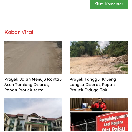
Kabar Viral
Proyek Jalan Menuju Rantau
Proyek Tanggul Krueng
Aceh Tamiang Disorot,
Langsa Disorot, Papan
Papan Proyek serta
Proyek Diduga Tak
Anggaran Dipertanyakan
Cantumkan Batas Akhir
Proyek