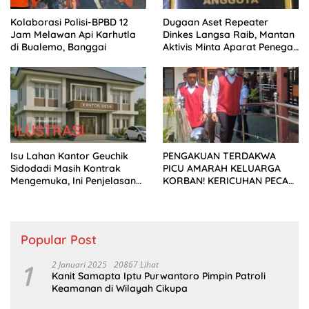
Kolaborasi Polisi-BPBD 12
Dugaan Aset Repeater
Jam Melawan Api Karhutla
Dinkes Langsa Raib, Mantan
di Bualemo, Banggai
Aktivis Minta Aparat Penegak
Hukum Bergerak
Isu Lahan Kantor Geuchik
PENGAKUAN TERDAKWA
Sidodadi Masih Kontrak
PICU AMARAH KELUARGA
Mengemuka, Ini Penjelasan
KORBAN! KERICUHAN PECAH
Perangkat Desa
SETELAH SIDANG TUNTUTAN
DITUNDA
Popular Post
1
2 Januari 2025
20867 Lihat
Kanit Samapta Iptu Purwantoro Pimpin Patroli
Keamanan di Wilayah Cikupa