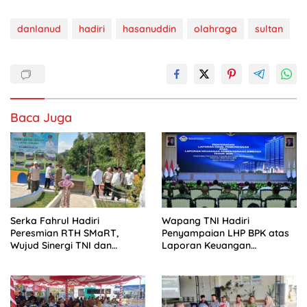
danlanud
hadiri
hasanuddin
olahraga
sultan
Baca Juga
Serka Fahrul Hadiri
Wapang TNI Hadiri
Peresmian RTH SMaRT,
Penyampaian LHP BPK atas
Wujud Sinergi TNI dan
Laporan Keuangan
Pemda Membangun Daerah
Kementerian/Lembaga
Tahun Anggaran 2025