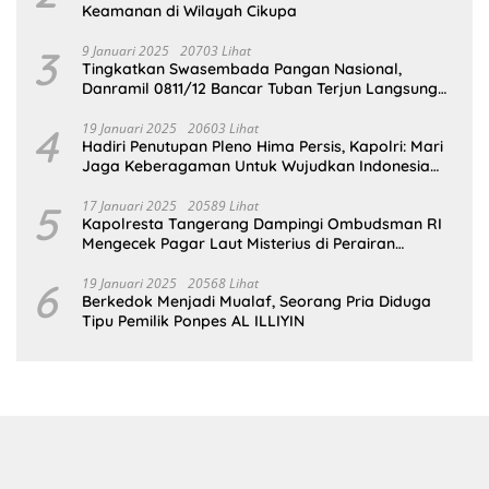
Keamanan di Wilayah Cikupa
3
9 Januari 2025
20703 Lihat
Tingkatkan Swasembada Pangan Nasional,
Danramil 0811/12 Bancar Tuban Terjun Langsung
Dampingi Petani Tanam Padi Di Desa Pugoh
4
19 Januari 2025
20603 Lihat
Hadiri Penutupan Pleno Hima Persis, Kapolri: Mari
Jaga Keberagaman Untuk Wujudkan Indonesia
Emas 2045
5
17 Januari 2025
20589 Lihat
Kapolresta Tangerang Dampingi Ombudsman RI
Mengecek Pagar Laut Misterius di Perairan
Tangerang
6
19 Januari 2025
20568 Lihat
Berkedok Menjadi Mualaf, Seorang Pria Diduga
Tipu Pemilik Ponpes AL ILLIYIN