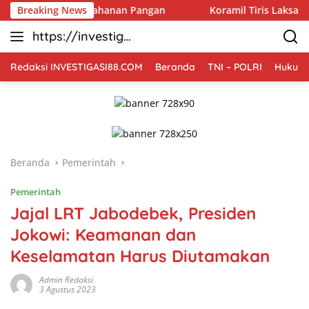
Langsung
alui Ketahanan Pangan
Breaking News
Koramil Tiris Laksanakan Pend
ke
https://investiga
konten
si88.com
Redaksi INVESTIGASI88.COM
Beranda
TNI – POLRI
Hukum 
Beranda
Pemerintah
Pemerintah
Jajal LRT Jabodebek, Presiden
Jokowi: Keamanan dan
Keselamatan Harus Diutamakan
Admin Redaksi
3 Agustus 2023