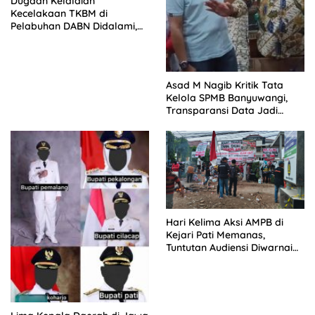
Dugaan Kelalaian
Kecelakaan TKBM di
Pelabuhan DABN Didalami,
Polisi Periksa Saksi
Asad M Nagib Kritik Tata
Kelola SPMB Banyuwangi,
Transparansi Data Jadi
Tuntutan
Hari Kelima Aksi AMPB di
Kejari Pati Memanas,
Tuntutan Audiensi Diwarnai
Penolakan Aturan HP