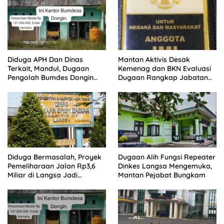
Diduga APH Dan Dinas
Mantan Aktivis Desak
Terkait, Mandul, Dugaan
Kemenag dan BKN Evaluasi
Pengolah Bumdes Dongin
Dugaan Rangkap Jabatan
Langgar Aturan, Abaikan
PPPK di IAIN Langsa
Program Pemerintah.
Diduga Bermasalah, Proyek
Dugaan Alih Fungsi Repeater
Pemeliharaan Jalan Rp3,6
Dinkes Langsa Mengemuka,
Miliar di Langsa Jadi
Mantan Pejabat Bungkam
Sorotan Publik