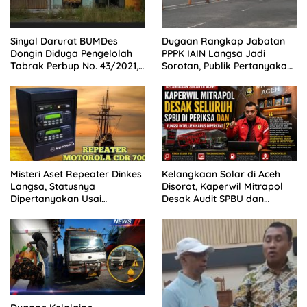
Sinyal Darurat BUMDes
Dugaan Rangkap Jabatan
Dongin Diduga Pengelolah
PPPK IAIN Langsa Jadi
Tabrak Perbup No. 43/2021,
Sorotan, Publik Pertanyakan
Praktisi Hukum dan Pegiat
Sikap Pihak Kampus
Kontrol Sosial Desak APH
Usut Tuntas.
Misteri Aset Repeater Dinkes
Kelangkaan Solar di Aceh
Langsa, Statusnya
Disorot, Kaperwil Mitrapol
Dipertanyakan Usai
Desak Audit SPBU dan
Pergantian Pejabat
Penguatan Intelijen