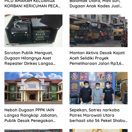
PICU AMARAH KELUARGA
Balantak Utara, Mati Suri,
KORBAN! KERICUHAN PECAH
Dugaan Anak Kades Jual
SETELAH SIDANG TUNTUTAN
Bantuan Negara, Belum Ada
DITUNDA
Sorotan Publik Menguat,
Mantan Aktivis Desak Kajati
Dugaan Hilangnya Aset
Aceh Selidiki Proyek
Repeater Dinkes Langsa
Pemeliharaan Jalan Rp3,6
Belum Terjawab
Miliar di Langsa
Heboh Dugaan PPPK IAIN
Sepekan, Satres narkoba
Langsa Rangkap Jabatan,
Polres Morowali Utara
Publik Desak Penegakan
berhasil sita 56 Peket Shabu
Aturan ASN
dan amankan 4 orang
pelaku