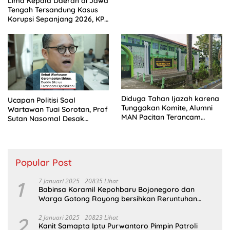
Lima Kepala Daerah di Jawa
Tengah Tersandung Kasus
Korupsi Sepanjang 2026, KPK
Terus Dalami Perkara
Diduga Tahan Ijazah karena
Ucapan Politisi Soal
Tunggakan Komite, Alumni
Wartawan Tuai Sorotan, Prof
MAN Pacitan Terancam
Sutan Nasomal Desak
Gagal Kuliah
Klarifikasi PDIP
Popular Post
1
7 Januari 2025
20835 Lihat
Babinsa Koramil Kepohbaru Bojonegoro dan
Warga Gotong Royong bersihkan Reruntuhan
Gedung SDN Pejok
2
2 Januari 2025
20823 Lihat
Kanit Samapta Iptu Purwantoro Pimpin Patroli