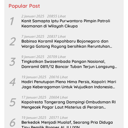
Popular Post
1
2 Januari 2025
20855 Lihat
Kanit Samapta Iptu Purwantoro Pimpin Patroli
Keamanan di Wilayah Cikupa
2
7 Januari 2025
20837 Lihat
Babinsa Koramil Kepohbaru Bojonegoro dan
Warga Gotong Royong bersihkan Reruntuhan
Gedung SDN Pejok
3
9 Januari 2025
20709 Lihat
Tingkatkan Swasembada Pangan Nasional,
Danramil 0811/12 Bancar Tuban Terjun Langsung
Dampingi Petani Tanam Padi Di Desa Pugoh
4
19 Januari 2025
20616 Lihat
Hadiri Penutupan Pleno Hima Persis, Kapolri: Mari
Jaga Keberagaman Untuk Wujudkan Indonesia
Emas 2045
5
17 Januari 2025
20604 Lihat
Kapolresta Tangerang Dampingi Ombudsman RI
Mengecek Pagar Laut Misterius di Perairan
Tangerang
6
19 Januari 2025
20571 Lihat
Berkedok Menjadi Mualaf, Seorang Pria Diduga
Tipu Pemilik Ponpes AL ILLIYIN