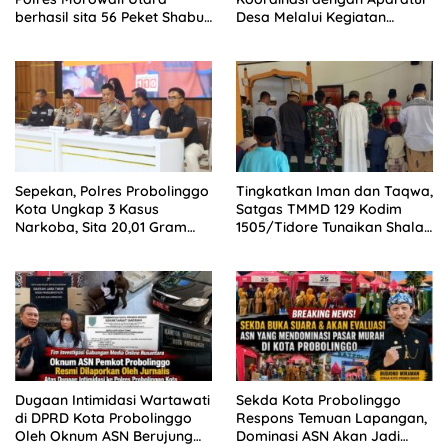
berhasil sita 56 Peket Shabu
Desa Melalui Kegiatan
dan amankan 4 orang
Komsos
pelaku
Sepekan, Polres Probolinggo
Tingkatkan Iman dan Taqwa,
Kota Ungkap 3 Kasus
Satgas TMMD 129 Kodim
Narkoba, Sita 20,01 Gram
1505/Tidore Tunaikan Shalat
Sabu dan 3 Tersangka
Jumat Bersama Warga
Dugaan Intimidasi Wartawati
Sekda Kota Probolinggo
di DPRD Kota Probolinggo
Respons Temuan Lapangan,
Oleh Oknum ASN Berujung
Dominasi ASN Akan Jadi