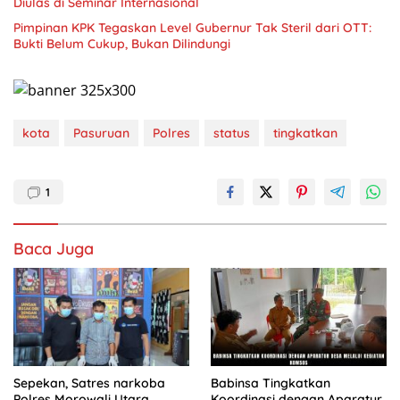
Diulas di Seminar Internasional
Pimpinan KPK Tegaskan Level Gubernur Tak Steril dari OTT:
Bukti Belum Cukup, Bukan Dilindungi
kota
Pasuruan
Polres
status
tingkatkan
1
Baca Juga
Sepekan, Satres narkoba
Babinsa Tingkatkan
Polres Morowali Utara
Koordinasi dengan Aparatur