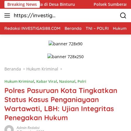
Langsung
 Karhutla di Desa Binturu
Breaking News
Polsek Sumberasih Dampingi
ke
https://investiga
konten
si88.com
Redaksi INVESTIGASI88.COM
Beranda
TNI – POLRI
Hukum Kr
Beranda
Hukum Kriminal
Hukum Kriminal
,
Kabar Viral
,
Nasional
,
Polri
Polres Pasuruan Kota Tingkatkan
Status Kasus Penganiayaan
Wartawati, LBH: Ujian Integritas
Penegakan Hukum
Admin Redaksi