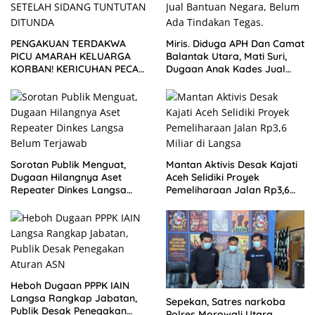
PENGAKUAN TERDAKWA
Miris. Diduga APH Dan Camat
PICU AMARAH KELUARGA
Balantak Utara, Mati Suri,
KORBAN! KERICUHAN PECAH
Dugaan Anak Kades Jual
SETELAH SIDANG TUNTUTAN
Bantuan Negara, Belum Ada
DITUNDA
Sorotan Publik Menguat,
Mantan Aktivis Desak Kajati
Dugaan Hilangnya Aset
Aceh Selidiki Proyek
Repeater Dinkes Langsa
Pemeliharaan Jalan Rp3,6
Belum Terjawab
Miliar di Langsa
Heboh Dugaan PPPK IAIN
Langsa Rangkap Jabatan,
Sepekan, Satres narkoba
Publik Desak Penegakan
Polres Morowali Utara