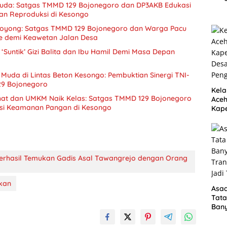
Muda: Satgas TMMD 129 Bojonegoro dan DP3AKB Edukasi
Publ
tan Reproduksi di Kesongo
Sika
oyong: Satgas TMMD 129 Bojonegoro dan Warga Pacu
 demi Keawetan Jalan Desa
Suntik’ Gizi Balita dan Ibu Hamil Demi Masa Depan
Muda di Lintas Beton Kesongo: Pembuktian Sinergi TNI-
29 Bojonegoro
Kela
hat dan UMKM Naik Kelas: Satgas TMMD 129 Bojonegoro
Aceh
si Keamanan Pangan di Kesongo
Kape
Desa
Peng
Berhasil Temukan Gadis Asal Tawangrejo dengan Orang
kan
Asad
Tata
Ban
Tran
Jadi