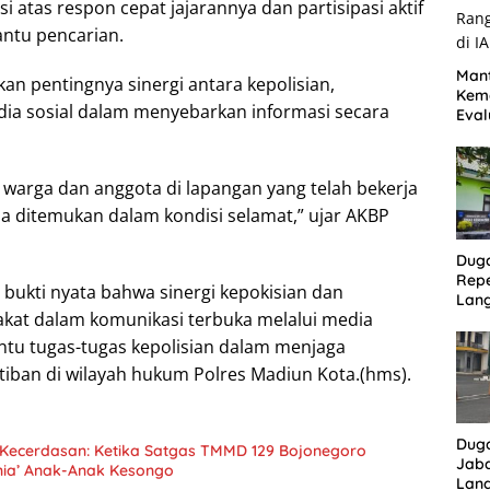
 atas respon cepat jajarannya dan partisipasi aktif
ntu pencarian.
Mant
an pentingnya sinergi antara kepolisian,
Kem
ia sosial dalam menyebarkan informasi secara
Eval
Ran
PPPK
 warga dan anggota di lapangan yang telah bekerja
a ditemukan dalam kondisi selamat,” ujar AKBP
Duga
Repe
i bukti nyata bahwa sinergi kepokisian dan
Lan
akat dalam komunikasi terbuka melalui media
Mant
Bun
tu tugas-tugas kepolisian dalam menjaga
iban di wilayah hukum Polres Madiun Kota.(hms).
Dug
 Kecerdasan: Ketika Satgas TMMD 129 Bojonegoro
Jaba
ia’ Anak-Anak Kesongo
Lang