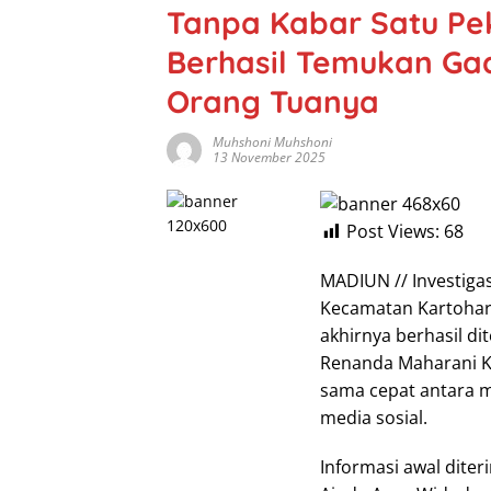
Tanpa Kabar Satu Pek
Berhasil Temukan Ga
Orang Tuanya
Muhshoni Muhshoni
13 November 2025
Post Views:
68
MADIUN // Investiga
Kecamatan Kartoharj
akhirnya berhasil d
Renanda Maharani Ka
sama cepat antara 
media sosial.
Informasi awal dite