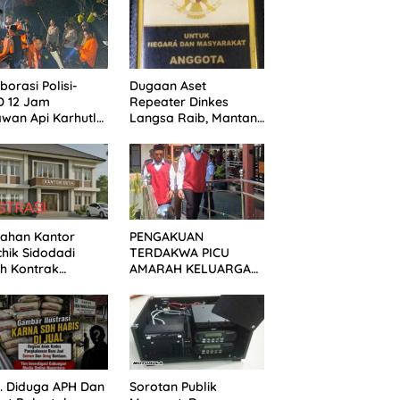
borasi Polisi-
Dugaan Aset
D 12 Jam
Repeater Dinkes
wan Api Karhutla
Langsa Raib, Mantan
ualemo, Banggai
Aktivis Minta Aparat
Penegak Hukum
Bergerak
Lahan Kantor
PENGAKUAN
hik Sidodadi
TERDAKWA PICU
h Kontrak
AMARAH KELUARGA
emuka, Ini
KORBAN! KERICUHAN
elasan Perangkat
PECAH SETELAH
a
SIDANG TUNTUTAN
DITUNDA
s. Diduga APH Dan
Sorotan Publik