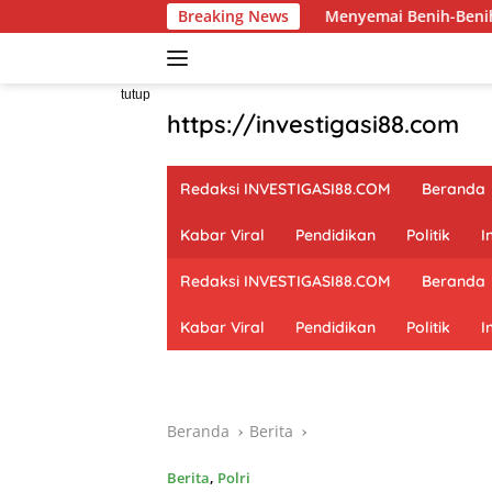
Langsung
Breaking News
Menyemai Benih-Benih Kecerdasan: 
ke
konten
tutup
https://investigasi88.com
Redaksi INVESTIGASI88.COM
Beranda
Kabar Viral
Pendidikan
Politik
I
Redaksi INVESTIGASI88.COM
Beranda
Kabar Viral
Pendidikan
Politik
I
Beranda
Berita
Berita
,
Polri