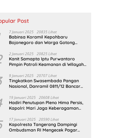
2026, KPK Terus
Dalami Perkara
opular Post
7 Januari 2025
20835 Lihat
Babinsa Koramil Kepohbaru
Bojonegoro dan Warga Gotong
Royong bersihkan Reruntuhan
Gedung SDN Pejok
2
2 Januari 2025
20825 Lihat
Kanit Samapta Iptu Purwantoro
Pimpin Patroli Keamanan di Wilayah
Cikupa
3
9 Januari 2025
20707 Lihat
Tingkatkan Swasembada Pangan
Nasional, Danramil 0811/12 Bancar
Tuban Terjun Langsung Dampingi
Petani Tanam Padi Di Desa Pugoh
4
19 Januari 2025
20608 Lihat
Hadiri Penutupan Pleno Hima Persis,
Kapolri: Mari Jaga Keberagaman
Untuk Wujudkan Indonesia Emas
2045
5
17 Januari 2025
20590 Lihat
Kapolresta Tangerang Dampingi
Ombudsman RI Mengecek Pagar
Laut Misterius di Perairan Tangerang