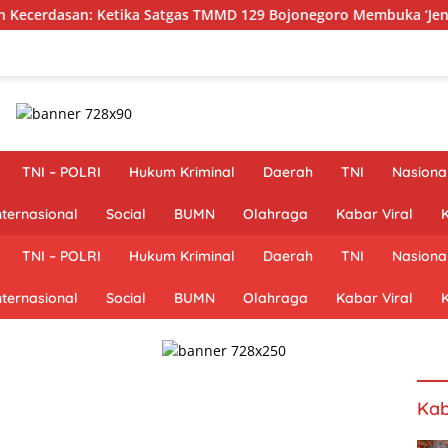
Ketika Satgas TMMD 129 Bojonegoro Membuka ‘Jendela Dunia’ A
TNI – POLRI
Hukum Kriminal
Daerah
TNI
Nasiona
nternasional
Social
BUMN
Olahraga
Kabar Viral
K
TNI – POLRI
Hukum Kriminal
Daerah
TNI
Nasiona
nternasional
Social
BUMN
Olahraga
Kabar Viral
K
Kab