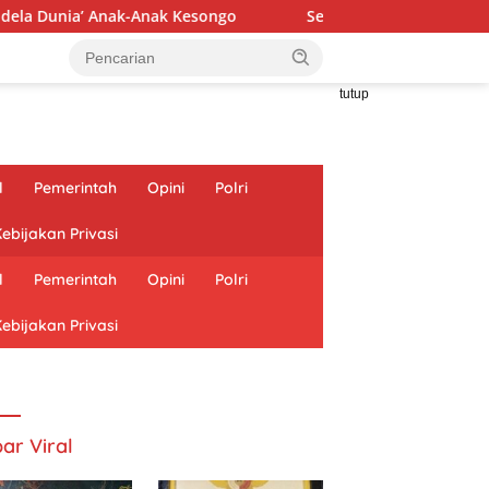
nak-Anak Kesongo
Sentuh Hati Generasi Muda: Satgas TM
tutup
l
Pemerintah
Opini
Polri
ebijakan Privasi
l
Pemerintah
Opini
Polri
ebijakan Privasi
ar Viral