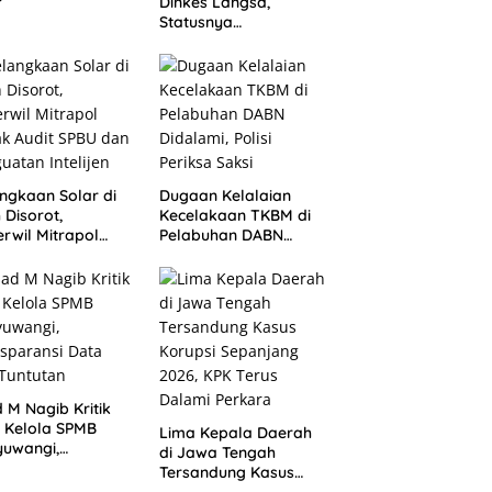
Dinkes Langsa,
ik Pertanyakan
Statusnya
p Pihak Kampus
Dipertanyakan Usai
Pergantian Pejabat
ngkaan Solar di
Dugaan Kelalaian
 Disorot,
Kecelakaan TKBM di
rwil Mitrapol
Pelabuhan DABN
k Audit SPBU dan
Didalami, Polisi
uatan Intelijen
Periksa Saksi
 M Nagib Kritik
 Kelola SPMB
Lima Kepala Daerah
yuwangi,
di Jawa Tengah
sparansi Data
Tersandung Kasus
 Tuntutan
Korupsi Sepanjang