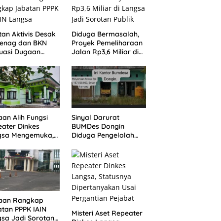
an Aktivis Desak
Diduga Bermasalah,
enag dan BKN
Proyek Pemeliharaan
uasi Dugaan
Jalan Rp3,6 Miliar di
gkap Jabatan
Langsa Jadi Sorotan
 di IAIN Langsa
Publik
an Alih Fungsi
Sinyal Darurat
ater Dinkes
BUMDes Dongin
gsa Mengemuka,
Diduga Pengelolah
an Pejabat
Tabrak Perbup No.
gkam
43/2021, Praktisi
Hukum dan Pegiat
Kontrol Sosial Desak
APH Usut Tuntas.
aan Rangkap
tan PPPK IAIN
Misteri Aset Repeater
sa Jadi Sorotan,