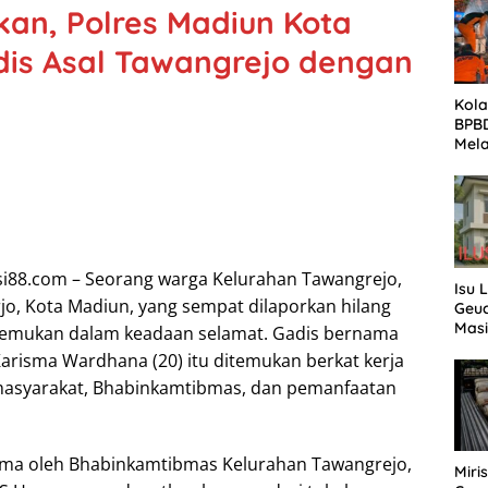
an, Polres Madiun Kota
dis Asal Tawangrejo dengan
Kola
BPB
Mela
di B
si88.com – Seorang warga Kelurahan Tawangrejo,
Isu 
o, Kota Madiun, yang sempat dilaporkan hilang
Geuc
Masi
itemukan dalam keadaan selamat. Gadis bernama
Meng
risma Wardhana (20) itu ditemukan berkat kerja
Penj
masyarakat, Bhabinkamtibmas, dan pemanfaatan
Des
rima oleh Bhabinkamtibmas Kelurahan Tawangrejo,
Miri