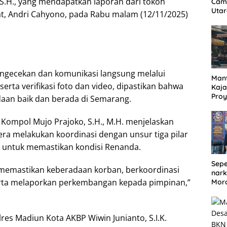
S.H., yang mendapatkan laporan dari tokoh
Cam
Utar
t, Andri Cahyono, pada Rabu malam (12/11/2025)
Dug
Jual
Bel
engecekan dan komunikasi langsung melalui
Mant
rta verifikasi foto dan video, dipastikan bahwa
Kaja
Proy
aan baik dan berada di Semarang.
Jala
Lan
 Kompol Mujo Prajoko, S.H., M.H. menjelaskan
ra melakukan koordinasi dengan unsur tiga pilar
 untuk memastikan kondisi Renanda.
Sepe
 memastikan keberadaan korban, berkoordinasi
nark
erta melaporkan perkembangan kepada pimpinan,”
Moro
berh
Sha
4 or
res Madiun Kota AKBP Wiwin Junianto, S.I.K.