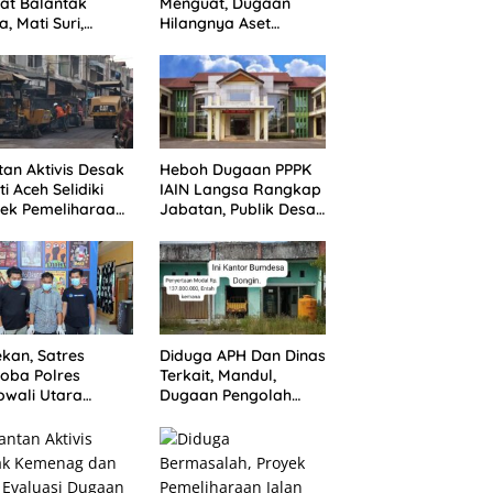
at Balantak
Menguat, Dugaan
a, Mati Suri,
Hilangnya Aset
aan Anak Kades
Repeater Dinkes
 Bantuan Negara,
Langsa Belum
um Ada Tindakan
Terjawab
an Aktivis Desak
Heboh Dugaan PPPK
ti Aceh Selidiki
IAIN Langsa Rangkap
ek Pemeliharaan
Jabatan, Publik Desak
n Rp3,6 Miliar di
Penegakan Aturan
gsa
ASN
kan, Satres
Diduga APH Dan Dinas
oba Polres
Terkait, Mandul,
wali Utara
Dugaan Pengolah
asil sita 56 Peket
Bumdes Dongin
bu dan amankan
Langgar Aturan,
ang pelaku
Abaikan Program
Pemerintah.