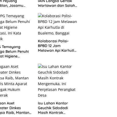
n Pejuang
IAIN Langsa Gertak
ilan, Jasamu
Wartawan dan Salah
 Selalu Dikenang
Alamat Kirim
Klarifikasi ke Media
Kolaborasi Polisi-
BPBD 12 Jam
G Temayang
Melawan Api Karhutla
ga Belum Penuhi
di Bualemo, Banggai
at Higiene
asi, Ini Kata
ik
aan Aset
Isu Lahan Kantor
ater Dinkes
Geuchik Sidodadi
sa Raib, Mantan
Masih Kontrak