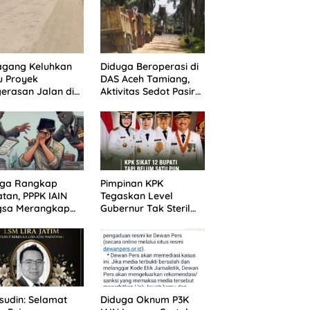
agang Keluhkan
Diduga Beroperasi di
u Proyek
DAS Aceh Tamiang,
erasan Jalan di
Aktivitas Sedot Pasir
batasan Dua
di Alur Manis
pung Aceh
Dipertanyakan Izin
iang
uga Rangkap
Pimpinan KPK
tan, PPPK IAIN
Tegaskan Level
gsa Merangkap
Gubernur Tak Steril
 Peut Jadi
dari OTT: Bukti Belum
otan Warga
Cukup, Bukan
Dilindungi
udin: Selamat
Diduga Oknum P3K