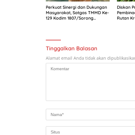
Perkuat Sinergi dan Dukungan
Diskan P
Masyarakat, Satgas TMMD Ke-
Pembina
129 Kodim 1807/Sorong
Rutan K
Selatan Gelar Wawancara
Budidaya
Bersama Forkopimda dan
Tokoh Adat
Tinggalkan Balasan
Alamat email Anda tidak akan dipublikasika