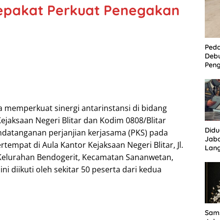
epakat Perkuat Penegakan
Ped
Deb
Peng
Per
Kam
Tam
a memperkuat sinergi antarinstansi di bidang
jaksaan Negeri Blitar dan Kodim 0808/Blitar
Did
datanganan perjanjian kerjasama (PKS) pada
Jaba
rtempat di Aula Kantor Kejaksaan Negeri Blitar, Jl.
Lan
Kelurahan Bendogerit, Kecamatan Sananwetan,
Tuha
Sor
 ini diikuti oleh sekitar 50 peserta dari kedua
Sams