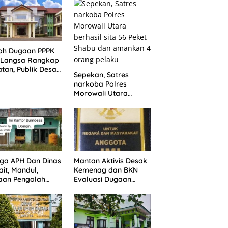
Langsa
oh Dugaan PPPK
N Langsa Rangkap
tan, Publik Desak
Sepekan, Satres
egakan Aturan
narkoba Polres
Morowali Utara
berhasil sita 56 Peket
Shabu dan amankan
4 orang pelaku
ga APH Dan Dinas
Mantan Aktivis Desak
ait, Mandul,
Kemenag dan BKN
aan Pengolah
Evaluasi Dugaan
des Dongin
Rangkap Jabatan
gar Aturan,
PPPK di IAIN Langsa
ikan Program
rintah.