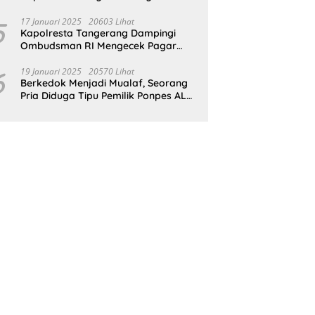
Untuk Wujudkan Indonesia Emas
2045
5
17 Januari 2025
20603 Lihat
Kapolresta Tangerang Dampingi
Ombudsman RI Mengecek Pagar
Laut Misterius di Perairan Tangerang
6
19 Januari 2025
20570 Lihat
Berkedok Menjadi Mualaf, Seorang
Pria Diduga Tipu Pemilik Ponpes AL
ILLIYIN