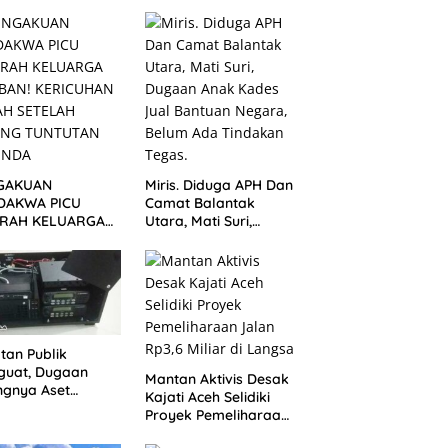
vis Minta Aparat
Mengemuka, Ini
egak Hukum
Penjelasan Perangkat
gerak
Desa
GAKUAN
Miris. Diduga APH Dan
DAKWA PICU
Camat Balantak
RAH KELUARGA
Utara, Mati Suri,
BAN! KERICUHAN
Dugaan Anak Kades
AH SETELAH
Jual Bantuan Negara,
ANG TUNTUTAN
Belum Ada Tindakan
UNDA
tan Publik
guat, Dugaan
Mantan Aktivis Desak
ngnya Aset
Kajati Aceh Selidiki
ater Dinkes
Proyek Pemeliharaan
gsa Belum
Jalan Rp3,6 Miliar di
jawab