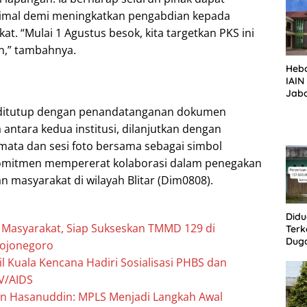
simal demi meningkatkan pengabdian kepada
t. “Mulai 1 Agustus besok, kita targetkan PKS ini
an,” tambahnya.
Heb
IAI
Jaba
Pen
 ditutup dengan penandatanganan dokumen
ASN
 antara kedua institusi, dilanjutkan dengan
ata dan sesi foto bersama sebagai simbol
omitmen mempererat kolaborasi dalam penegakan
 masyarakat di wilayah Blitar (Dim0808).
Didu
n Masyarakat, Siap Sukseskan TMMD 129 di
Terk
Dug
ojonegoro
Bum
l Kuala Kencana Hadiri Sosialisasi PHBS dan
Lang
V/AIDS
Aba
Peme
an Hasanuddin: MPLS Menjadi Langkah Awal