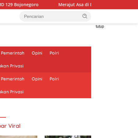
Merajut Asa di Dusun Krebet: Satgas TMMD 129 Bojone
tutup
Pemerintah
Opini
Polri
akan Privasi
Pemerintah
Opini
Polri
akan Privasi
ar Viral