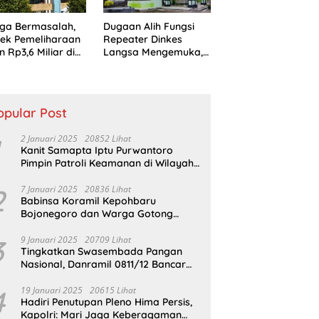
ga Bermasalah,
Dugaan Alih Fungsi
ek Pemeliharaan
Repeater Dinkes
n Rp3,6 Miliar di
Langsa Mengemuka,
sa Jadi Sorotan
Mantan Pejabat
ik
Bungkam
opular Post
2 Januari 2025
20852 Lihat
Kanit Samapta Iptu Purwantoro
Pimpin Patroli Keamanan di Wilayah
Cikupa
2
7 Januari 2025
20836 Lihat
Babinsa Koramil Kepohbaru
Bojonegoro dan Warga Gotong
Royong bersihkan Reruntuhan
Gedung SDN Pejok
3
9 Januari 2025
20709 Lihat
Tingkatkan Swasembada Pangan
Nasional, Danramil 0811/12 Bancar
Tuban Terjun Langsung Dampingi
Petani Tanam Padi Di Desa Pugoh
4
19 Januari 2025
20615 Lihat
Hadiri Penutupan Pleno Hima Persis,
Kapolri: Mari Jaga Keberagaman