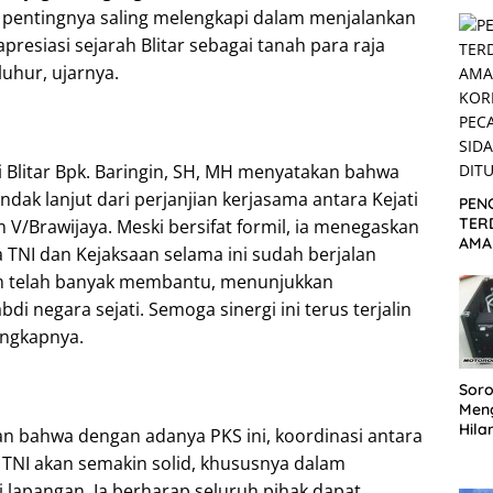
Akti
pentingnya saling melengkapi dalam menjalankan
Pen
Ber
esiasi sejarah Blitar sebagai tanah para raja
 luhur, ujarnya.
i Blitar Bpk. Baringin, SH, MH menyatakan bahwa
ndak lanjut dari perjanjian kerjasama antara Kejati
PEN
TER
V/Brawijaya. Meski bersifat formil, ia menegaskan
AMA
 TNI dan Kejaksaan selama ini sudah berjalan
KOR
im telah banyak membantu, menunjukkan
PEC
SID
di negara sejati. Semoga sinergi ini terus terjalin
DIT
ungkapnya.
Soro
Men
Hila
n bahwa dengan adanya PKS ini, koordinasi antara
Repe
 TNI akan semakin solid, khususnya dalam
Lan
i lapangan. Ia berharap seluruh pihak dapat
Ter