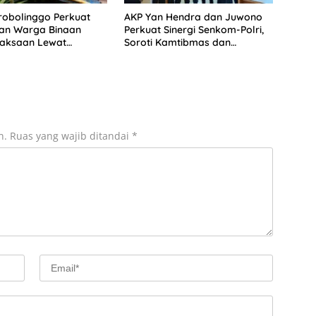
robolinggo Perkuat
AKP Yan Hendra dan Juwono
an Warga Binaan
Perkuat Sinergi Senkom-Polri,
raksaan Lewat
Soroti Kamtibmas dan
 Perikanan
Kesadaran Buang Sampah
n.
Ruas yang wajib ditandai
*