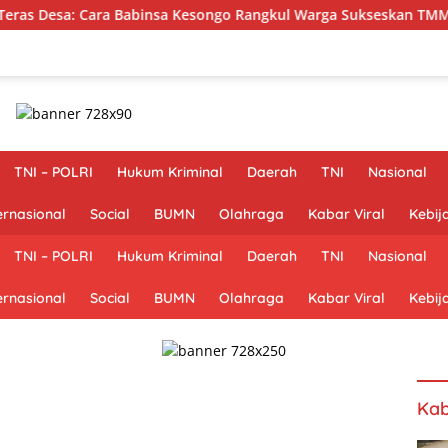
abinsa Kesongo Rangkul Warga Sukseskan TMMD 129 Bojonegoro
TNI – POLRI
Hukum Kriminal
Daerah
TNI
Nasional
ernasional
Social
BUMN
Olahraga
Kabar Viral
Kebij
TNI – POLRI
Hukum Kriminal
Daerah
TNI
Nasional
ernasional
Social
BUMN
Olahraga
Kabar Viral
Kebij
Kab