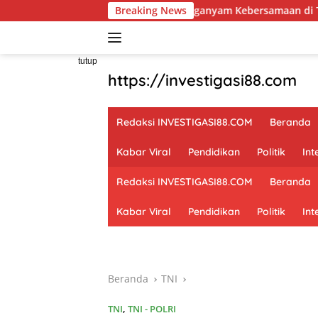
Langsung
Menganyam Kebersamaan di Teras Desa: Cara B
Breaking News
ke
konten
tutup
https://investigasi88.com
Redaksi INVESTIGASI88.COM
Beranda
Kabar Viral
Pendidikan
Politik
Int
Redaksi INVESTIGASI88.COM
Beranda
Kabar Viral
Pendidikan
Politik
Int
Beranda
TNI
TNI
,
TNI - POLRI