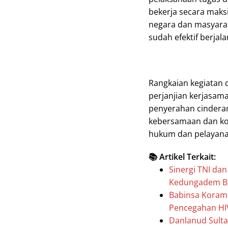
bekerja secara mak
negara dan masyaraka
sudah efektif berjal
Rangkaian kegiatan
perjanjian kerjasama
penyerahan cinderam
kebersamaan dan k
hukum dan pelayanan
📚 Artikel Terkait:
Sinergi TNI da
Kedungadem B
Babinsa Korami
Pencegahan HI
Danlanud Sult