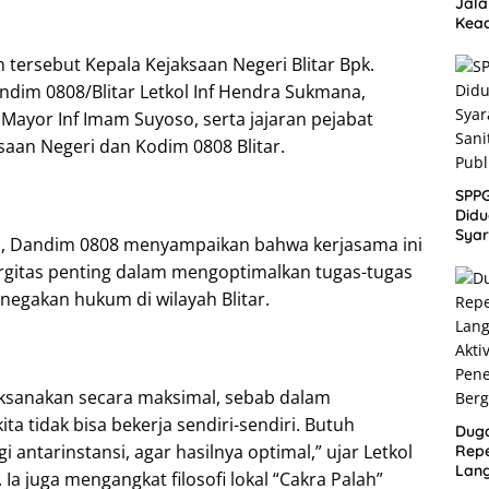
Jala
Kead
Akan
 tersebut Kepala Kejaksaan Negeri Blitar Bpk.
ndim 0808/Blitar Letkol Inf Hendra Sukmana,
Mayor Inf Imam Suyoso, serta jajaran pejabat
ksaan Negeri dan Kodim 0808 Blitar.
SPP
Didu
Syar
 Dandim 0808 menyampaikan bahwa kerjasama ini
Sanit
rgitas penting dalam mengoptimalkan tugas-tugas
Publ
egakan hukum di wilayah Blitar.
laksanakan secara maksimal, sebab dalam
ta tidak bisa bekerja sendiri-sendiri. Butuh
Dug
i antarinstansi, agar hasilnya optimal,” ujar Letkol
Repe
Lang
Ia juga mengangkat filosofi lokal “Cakra Palah”