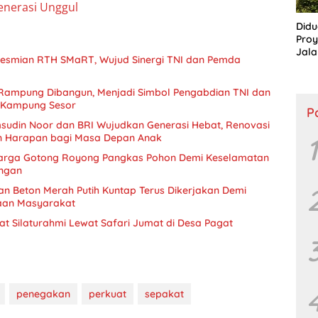
nerasi Unggul
Didu
Proy
Jala
eresmian RTH SMaRT, Wujud Sinergi TNI dan Pemda
Lang
Publ
 Rampung Dibangun, Menjadi Simbol Pengabdian TNI dan
 Kampung Sesor
P
sudin Noor dan BRI Wujudkan Generasi Hebat, Renovasi
n Harapan bagi Masa Depan Anak
1
arga Gotong Royong Pangkas Pohon Demi Keselamatan
ungan
 Beton Merah Putih Kuntap Terus Dikerjakan Demi
aan Masyarakat
t Silaturahmi Lewat Safari Jumat di Desa Pagat
penegakan
perkuat
sepakat