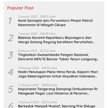
Popular Post
1
2 Januari 2025
20855 Lihat
Kanit Samapta Iptu Purwantoro Pimpin Patroli
Keamanan di Wilayah Cikupa
2
7 Januari 2025
20838 Lihat
Babinsa Koramil Kepohbaru Bojonegoro dan
Warga Gotong Royong bersihkan Reruntuhan
Gedung SDN Pejok
3
9 Januari 2025
20712 Lihat
Tingkatkan Swasembada Pangan Nasional,
Danramil 0811/12 Bancar Tuban Terjun Langsung
Dampingi Petani Tanam Padi Di Desa Pugoh
4
19 Januari 2025
20618 Lihat
Hadiri Penutupan Pleno Hima Persis, Kapolri: Mari
Jaga Keberagaman Untuk Wujudkan Indonesia
Emas 2045
5
17 Januari 2025
20604 Lihat
Kapolresta Tangerang Dampingi Ombudsman RI
Mengecek Pagar Laut Misterius di Perairan
Tangerang
6
19 Januari 2025
20572 Lihat
Berkedok Menjadi Mualaf, Seorang Pria Diduga