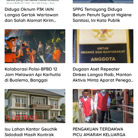
Diduga Oknum P3K IAIN
SPPG Temayang Diduga
Langsa Gertak Wartawan
Belum Penuhi Syarat Higiene
dan Salah Alamat Kirim
Sanitasi, Ini Kata Publik
Klarifikasi ke Media
Kolaborasi Polisi-BPBD 12
Dugaan Aset Repeater
Jam Melawan Api Karhutla
Dinkes Langsa Raib, Mantan
di Bualemo, Banggai
Aktivis Minta Aparat Penegak
Hukum Bergerak
Isu Lahan Kantor Geuchik
PENGAKUAN TERDAKWA
Sidodadi Masih Kontrak
PICU AMARAH KELUARGA