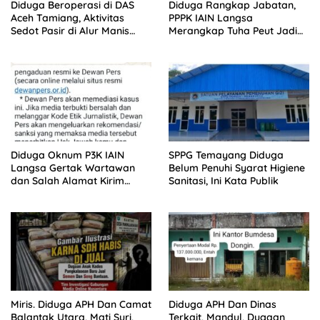
Diduga Beroperasi di DAS
Diduga Rangkap Jabatan,
Aceh Tamiang, Aktivitas
PPPK IAIN Langsa
Sedot Pasir di Alur Manis
Merangkap Tuha Peut Jadi
Dipertanyakan Izin
Sorotan Warga
Diduga Oknum P3K IAIN
SPPG Temayang Diduga
Langsa Gertak Wartawan
Belum Penuhi Syarat Higiene
dan Salah Alamat Kirim
Sanitasi, Ini Kata Publik
Klarifikasi ke Media
Miris. Diduga APH Dan Camat
Diduga APH Dan Dinas
Balantak Utara, Mati Suri,
Terkait, Mandul, Dugaan