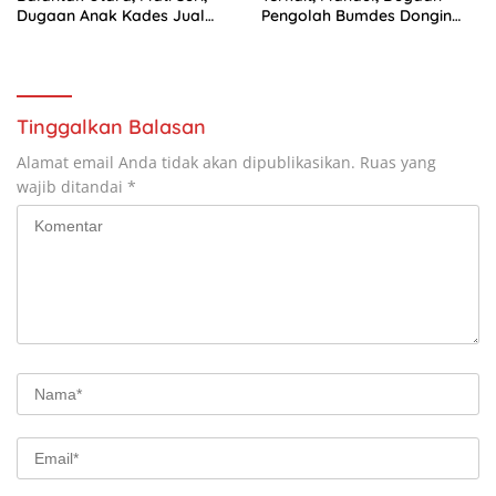
Dugaan Anak Kades Jual
Pengolah Bumdes Dongin
Bantuan Negara, Belum Ada
Langgar Aturan, Abaikan
Program Pemerintah.
Tinggalkan Balasan
Alamat email Anda tidak akan dipublikasikan.
Ruas yang
wajib ditandai
*