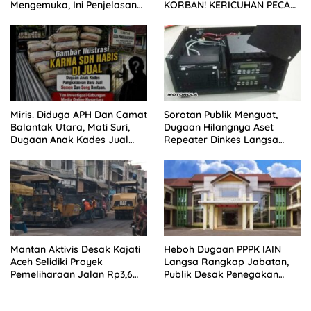
Mengemuka, Ini Penjelasan
KORBAN! KERICUHAN PECAH
Perangkat Desa
SETELAH SIDANG TUNTUTAN
DITUNDA
Miris. Diduga APH Dan Camat
Sorotan Publik Menguat,
Balantak Utara, Mati Suri,
Dugaan Hilangnya Aset
Dugaan Anak Kades Jual
Repeater Dinkes Langsa
Bantuan Negara, Belum Ada
Belum Terjawab
Mantan Aktivis Desak Kajati
Heboh Dugaan PPPK IAIN
Aceh Selidiki Proyek
Langsa Rangkap Jabatan,
Pemeliharaan Jalan Rp3,6
Publik Desak Penegakan
Miliar di Langsa
Aturan ASN