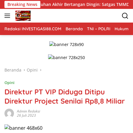
Langsung
uhan Akhir Bertangan Dingin: Satgas TMMD 129 Bojonegoro Biki
Breaking News
ke
konten
Redaksi INVESTIGASI88.COM
Beranda
TNI – POLRI
Hukum Kr
Beranda
Opini
Opini
Direktur PT VIP Diduga Ditipu
Direktur Project Senilai Rp8,8 Miliar
Admin Redaksi
26 Juli 2023