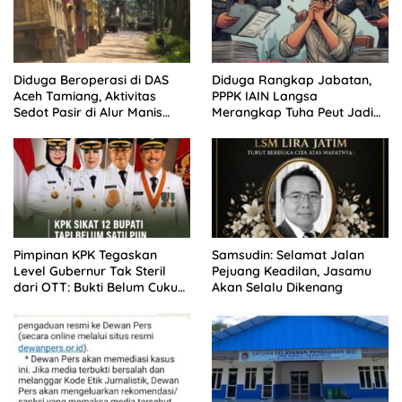
Diduga Beroperasi di DAS
Diduga Rangkap Jabatan,
Aceh Tamiang, Aktivitas
PPPK IAIN Langsa
Sedot Pasir di Alur Manis
Merangkap Tuha Peut Jadi
Dipertanyakan Izin
Sorotan Warga
Pimpinan KPK Tegaskan
Samsudin: Selamat Jalan
Level Gubernur Tak Steril
Pejuang Keadilan, Jasamu
dari OTT: Bukti Belum Cukup,
Akan Selalu Dikenang
Bukan Dilindungi