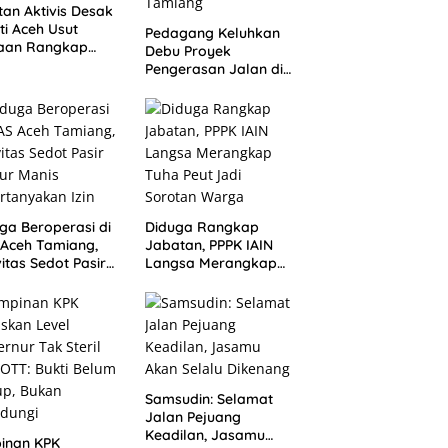
an Aktivis Desak
ti Aceh Usut
Pedagang Keluhkan
aan Rangkap
Debu Proyek
tan PPPK IAIN
Pengerasan Jalan di
gsa
Perbatasan Dua
Kampung Aceh
Tamiang
ga Beroperasi di
Diduga Rangkap
Aceh Tamiang,
Jabatan, PPPK IAIN
vitas Sedot Pasir
Langsa Merangkap
lur Manis
Tuha Peut Jadi
rtanyakan Izin
Sorotan Warga
Samsudin: Selamat
Jalan Pejuang
Keadilan, Jasamu
inan KPK