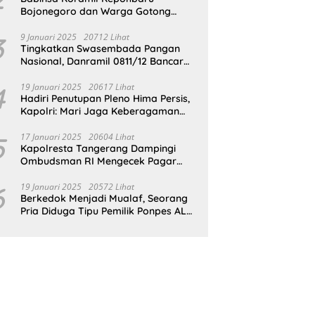
Bojonegoro dan Warga Gotong
Royong bersihkan Reruntuhan
Gedung SDN Pejok
3
9 Januari 2025
20712 Lihat
Tingkatkan Swasembada Pangan
Nasional, Danramil 0811/12 Bancar
Tuban Terjun Langsung Dampingi
Petani Tanam Padi Di Desa Pugoh
4
19 Januari 2025
20617 Lihat
Hadiri Penutupan Pleno Hima Persis,
Kapolri: Mari Jaga Keberagaman
Untuk Wujudkan Indonesia Emas
2045
5
17 Januari 2025
20604 Lihat
Kapolresta Tangerang Dampingi
Ombudsman RI Mengecek Pagar
Laut Misterius di Perairan Tangerang
6
19 Januari 2025
20572 Lihat
Berkedok Menjadi Mualaf, Seorang
Pria Diduga Tipu Pemilik Ponpes AL
ILLIYIN