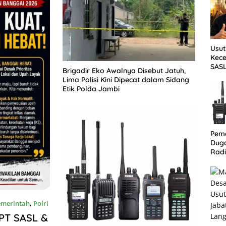
Usut
Kece
SASL
Brigadir Eko Awalnya Disebut Jatuh,
Bang
Lima Polisi Kini Dipecat dalam Sidang
Kes
Etik Polda Jambi
Peme
Dug
Radi
Lang
Buka
emerintah
,
Polri
 PT SASL &