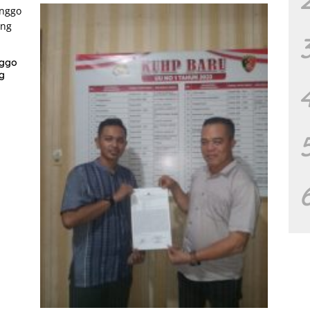
nggo
g