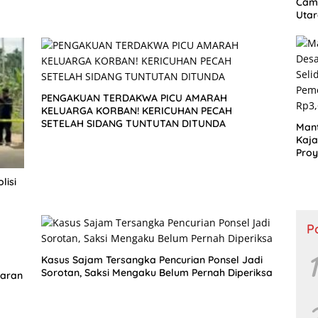
Cam
Utar
Dug
Jual
Bel
PENGAKUAN TERDAKWA PICU AMARAH
KELUARGA KORBAN! KERICUHAN PECAH
SETELAH SIDANG TUNTUTAN DITUNDA
Mant
Kaja
Proy
Jala
Lan
lisi
P
1
Kasus Sajam Tersangka Pencurian Ponsel Jadi
Sorotan, Saksi Mengaku Belum Pernah Diperiksa
daran