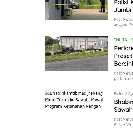
Polisi
Jambi
Post Views
anggota P
TNI
,
TNI -
Perlan
Prase
Bersihk
Post Views
pertanian
Polri
9 Ag
Bhabin
Sawah
Post Views
Polsek Won