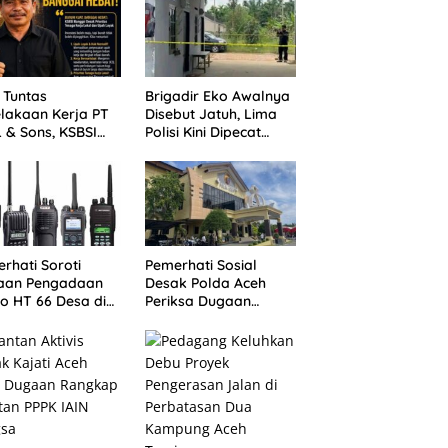
 Tuntas
Brigadir Eko Awalnya
lakaan Kerja PT
Disebut Jatuh, Lima
 & Sons, KSBSI
Polisi Kini Dipecat
gai,
dalam Sidang Etik
elamatan Buruh
Polda Jambi
rhati Soroti
Pemerhati Sosial
aan Pengadaan
Desak Polda Aceh
o HT 66 Desa di
Periksa Dugaan
sa, Minta APH
Galian C Ilegal di Alur
 Progres Kasus
Manis