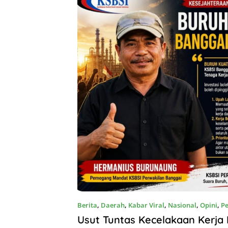
Berita
,
Daerah
,
Kabar Viral
,
Nasional
,
Opini
,
P
9 Agustus 2026
Usut Tuntas Kecelakaan Kerja