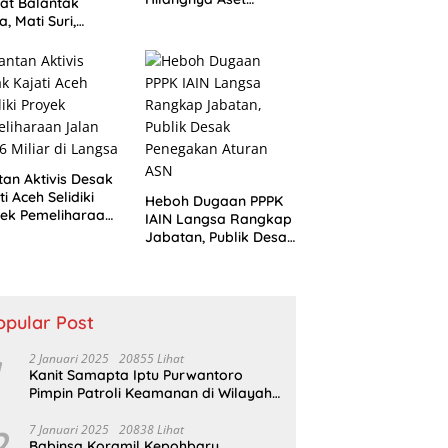
at Balantak
Repeater Dinkes
a, Mati Suri,
Langsa Belum
aan Anak Kades
Terjawab
 Bantuan Negara,
um Ada Tindakan
an Aktivis Desak
ti Aceh Selidiki
Heboh Dugaan PPPK
ek Pemeliharaan
IAIN Langsa Rangkap
n Rp3,6 Miliar di
Jabatan, Publik Desak
gsa
Penegakan Aturan
ASN
opular Post
2 Januari 2025
20855 Lihat
Kanit Samapta Iptu Purwantoro
Pimpin Patroli Keamanan di Wilayah
Cikupa
2
7 Januari 2025
20838 Lihat
Babinsa Koramil Kepohbaru