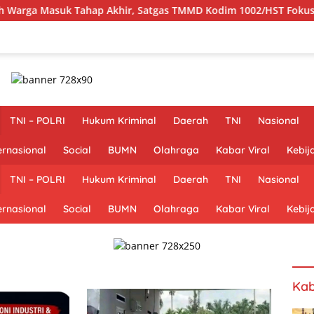
atgas TMMD Kodim 1002/HST Fokus Finishing
Peduli Wa
TNI – POLRI
Hukum Kriminal
Daerah
TNI
Nasional
ernasional
Social
BUMN
Olahraga
Kabar Viral
Kebij
TNI – POLRI
Hukum Kriminal
Daerah
TNI
Nasional
ernasional
Social
BUMN
Olahraga
Kabar Viral
Kebij
Kab