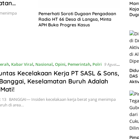
atan
Mant
Kaja
g menimpa
Pemerhati Soroti Dugaan Pengadaan
Dug
Radio HT 66 Desa di Langsa, Minta
Jaba
APH Buka Progres Kasus
Lan
erah
,
Kabar Viral
,
Nasional
,
Opini
,
Pemerintah
,
Polri
9 Agustus
Didu
untas Kecelakaan Kerja PT SASL & Sons,
DAS 
Banggai, Keselamatan Buruh Adalah
Akti
di A
ati! ​
Dipe
s: 13 BANGGAI— Insiden kecelakaan kerja berat yang menimpa
ruh di area…
Pimp