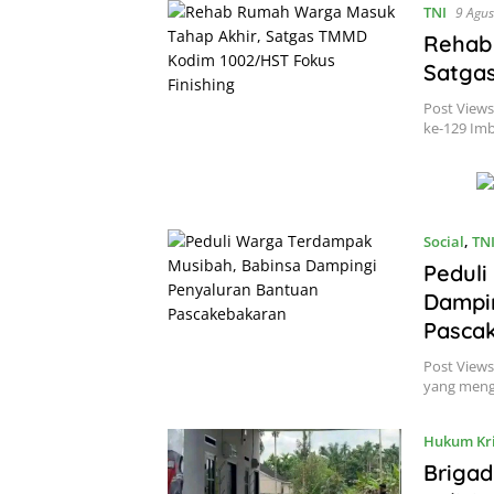
TNI
9 Agus
Rehab
Satgas
Post View
ke-129 Im
Social
,
TN
Peduli
Dampi
Pasca
Post Views
yang meng
Hukum Kr
Brigad