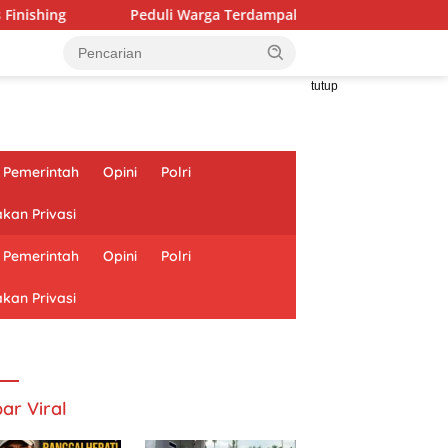
rga Terdampak Musibah, Babinsa Dampingi Penyaluran Bantuan 
tutup
Pemerintah
Opini
Polri
akan Privasi
Pemerintah
Opini
Polri
akan Privasi
ar Viral