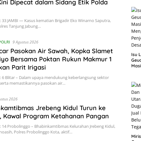
 Kini Dipecat dalam Sidang Etik Polda
: 33 JAMBI — Kasus kematian Brigadir Eko Winarno Saputra,
olres Tanjung Jabung…
 POLRI
9 Agustus 2026
car Pasokan Air Sawah, Kopka Slamet
Isu 
tiyo Bersama Poktan Rukun Makmur 1
Geuc
Masi
an Parit Irigasi
Meng
Penj
: 6 Blitar – Dalam upaya mendukung keberlangsung sektor
Des
 serta memastikannya pasokan air…
ustus 2026
kamtibmas Jrebeng Kidul Turun ke
, Kawal Program Ketahanan Pangan
: 14 Probolinggo – Bhabinkamtibmas Kelurahan Jrebeng Kidul,
oasih, Polres Probolinggo Kota, aktif…
Miri