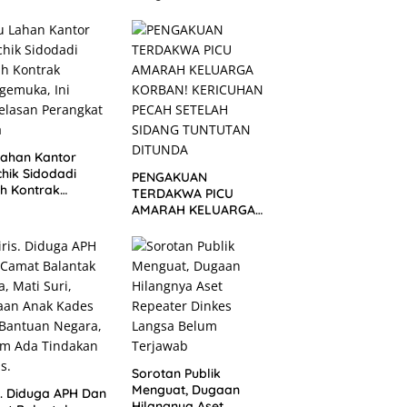
Aktivis Minta Aparat
Penegak Hukum
Bergerak
Lahan Kantor
hik Sidodadi
PENGAKUAN
h Kontrak
TERDAKWA PICU
emuka, Ini
AMARAH KELUARGA
elasan Perangkat
KORBAN! KERICUHAN
a
PECAH SETELAH
SIDANG TUNTUTAN
DITUNDA
Sorotan Publik
Menguat, Dugaan
s. Diduga APH Dan
Hilangnya Aset