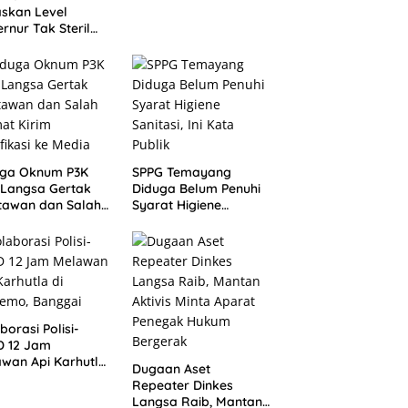
Akan Selalu Dikenang
skan Level
rnur Tak Steril
 OTT: Bukti Belum
p, Bukan
ndungi
uga Oknum P3K
SPPG Temayang
 Langsa Gertak
Diduga Belum Penuhi
tawan dan Salah
Syarat Higiene
at Kirim
Sanitasi, Ini Kata
ifikasi ke Media
Publik
borasi Polisi-
D 12 Jam
wan Api Karhutla
Dugaan Aset
ualemo, Banggai
Repeater Dinkes
Langsa Raib, Mantan