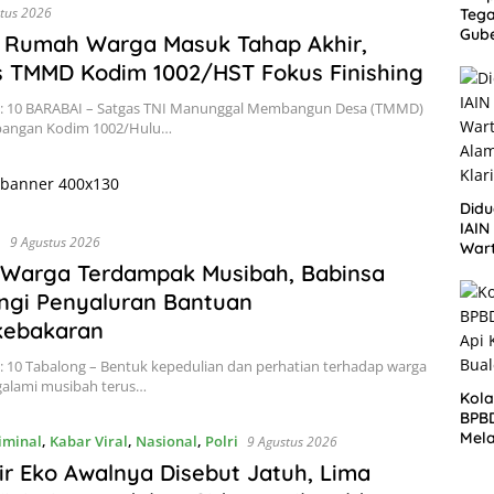
tus 2026
Tega
Gube
 Rumah Warga Masuk Tahap Akhir,
dari
 TMMD Kodim 1002/HST Fokus Finishing
Cuku
Dili
s: 10 BARABAI – Satgas TNI Manunggal Membangun Desa (TMMD)
bangan Kodim 1002/Hulu…
Did
IAIN
I
9 Agustus 2026
War
Alam
 Warga Terdampak Musibah, Babinsa
Klar
ngi Penyaluran Bantuan
kebakaran
: 10 Tabalong – Bentuk kepedulian dan perhatian terhadap warga
alami musibah terus…
Kola
BPB
Mela
iminal
,
Kabar Viral
,
Nasional
,
Polri
9 Agustus 2026
di B
ir Eko Awalnya Disebut Jatuh, Lima