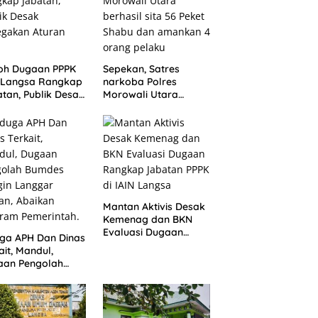
oh Dugaan PPPK
Sepekan, Satres
N Langsa Rangkap
narkoba Polres
tan, Publik Desak
Morowali Utara
egakan Aturan
berhasil sita 56 Peket
Shabu dan amankan
4 orang pelaku
Mantan Aktivis Desak
Kemenag dan BKN
Evaluasi Dugaan
ga APH Dan Dinas
Rangkap Jabatan
ait, Mandul,
PPPK di IAIN Langsa
aan Pengolah
des Dongin
gar Aturan,
ikan Program
rintah.