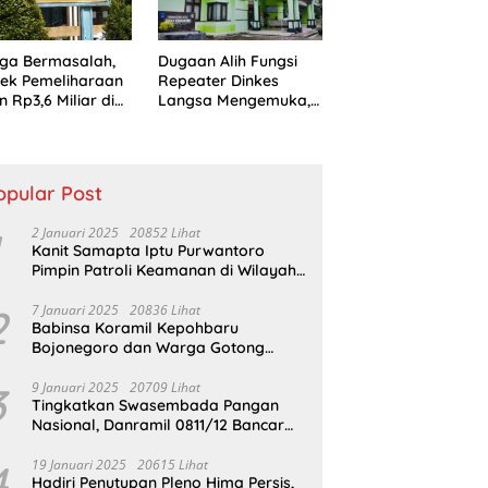
ga Bermasalah,
Dugaan Alih Fungsi
ek Pemeliharaan
Repeater Dinkes
n Rp3,6 Miliar di
Langsa Mengemuka,
sa Jadi Sorotan
Mantan Pejabat
ik
Bungkam
opular Post
2 Januari 2025
20852 Lihat
Kanit Samapta Iptu Purwantoro
Pimpin Patroli Keamanan di Wilayah
Cikupa
2
7 Januari 2025
20836 Lihat
Babinsa Koramil Kepohbaru
Bojonegoro dan Warga Gotong
Royong bersihkan Reruntuhan
Gedung SDN Pejok
3
9 Januari 2025
20709 Lihat
Tingkatkan Swasembada Pangan
Nasional, Danramil 0811/12 Bancar
Tuban Terjun Langsung Dampingi
Petani Tanam Padi Di Desa Pugoh
4
19 Januari 2025
20615 Lihat
Hadiri Penutupan Pleno Hima Persis,