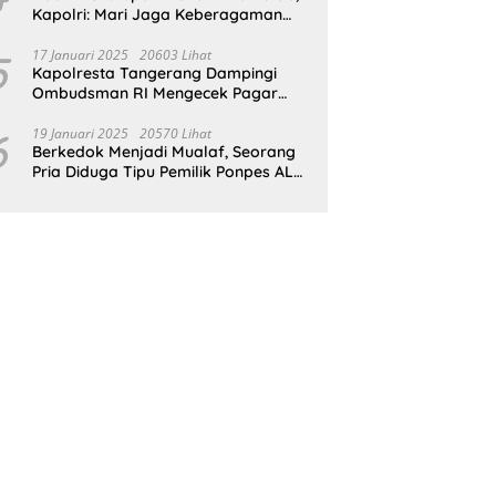
Kapolri: Mari Jaga Keberagaman
Untuk Wujudkan Indonesia Emas
2045
5
17 Januari 2025
20603 Lihat
Kapolresta Tangerang Dampingi
Ombudsman RI Mengecek Pagar
Laut Misterius di Perairan Tangerang
6
19 Januari 2025
20570 Lihat
Berkedok Menjadi Mualaf, Seorang
Pria Diduga Tipu Pemilik Ponpes AL
ILLIYIN