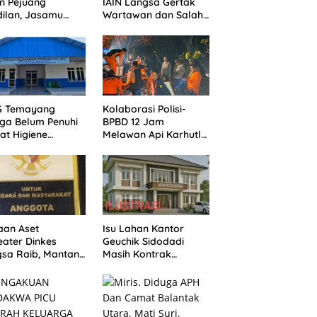
n Pejuang
IAIN Langsa Gertak
ilan, Jasamu
Wartawan dan Salah
 Selalu Dikenang
Alamat Kirim
Klarifikasi ke Media
G Temayang
Kolaborasi Polisi-
ga Belum Penuhi
BPBD 12 Jam
at Higiene
Melawan Api Karhutla
asi, Ini Kata
di Bualemo, Banggai
ik
aan Aset
Isu Lahan Kantor
ater Dinkes
Geuchik Sidodadi
sa Raib, Mantan
Masih Kontrak
vis Minta Aparat
Mengemuka, Ini
egak Hukum
Penjelasan Perangkat
gerak
Desa