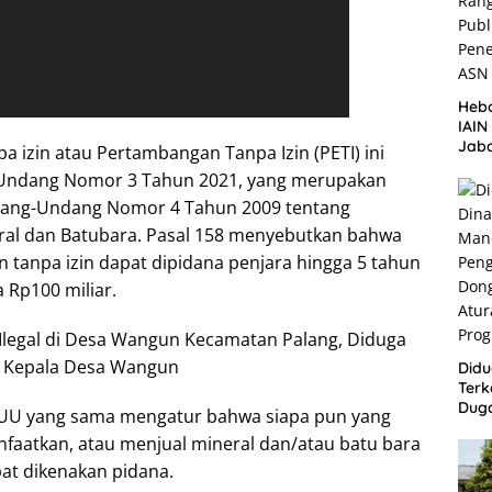
Heb
IAI
Jaba
a izin atau Pertambangan Tanpa Izin (PETI) ini
Pen
Undang Nomor 3 Tahun 2021, yang merupakan
ASN
ang-Undang Nomor 4 Tahun 2009 tentang
al dan Batubara. Pasal 158 menyebutkan bahwa
tanpa izin dapat dipidana penjara hingga 5 tahun
 Rp100 miliar.
Didu
Terk
Dug
61 UU yang sama mengatur bahwa siapa pun yang
Bum
atkan, atau menjual mineral dan/atau batu bara
Lang
Aba
pat dikenakan pidana.
Peme