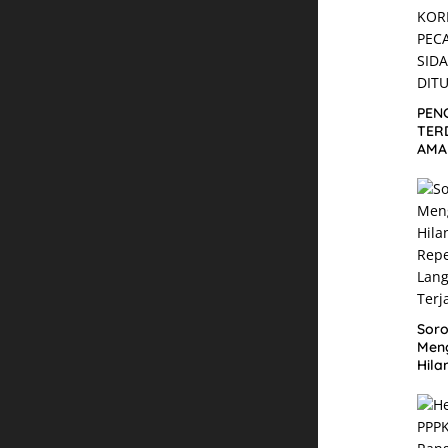
PEN
TER
AMA
KOR
PEC
SID
DIT
Soro
Men
Hila
Repe
Lan
Ter