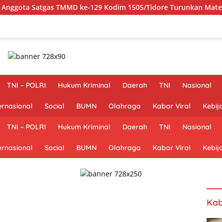
TMMD ke-129 Kodim 1505/Tidore Turunkan Material Semen
TNI – POLRI
Hukum Kriminal
Daerah
TNI
Nasional
ernasional
Social
BUMN
Olahraga
Kabar Viral
Kebij
TNI – POLRI
Hukum Kriminal
Daerah
TNI
Nasional
ernasional
Social
BUMN
Olahraga
Kabar Viral
Kebij
Kab