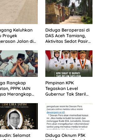
agang Keluhkan
Diduga Beroperasi di
u Proyek
DAS Aceh Tamiang,
erasan Jalan di
Aktivitas Sedot Pasir
batasan Dua
di Alur Manis
pung Aceh
Dipertanyakan Izin
iang
uga Rangkap
Pimpinan KPK
tan, PPPK IAIN
Tegaskan Level
gsa Merangkap
Gubernur Tak Steril
 Peut Jadi
dari OTT: Bukti Belum
otan Warga
Cukup, Bukan
Dilindungi
udin: Selamat
Diduga Oknum P3K