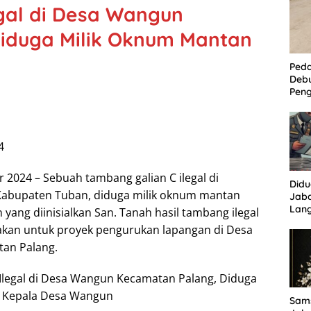
al di Desa Wangun
iduga Milik Oknum Mantan
Ped
Deb
Peng
Per
Kam
Tam
4
 2024 – Sebuah tambang galian C ilegal di
Did
Kabupaten Tuban, diduga milik oknum mantan
Jaba
Lan
ang diinisialkan San. Tanah hasil tambang ilegal
Tuha
nakan untuk proyek pengurukan lapangan di Desa
Sor
tan Palang.
Sams