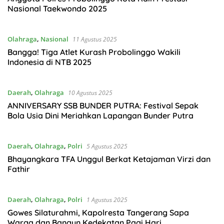
Nasional Taekwondo 2025
Olahraga
,
Nasional
11 Agustus 2025
Bangga! Tiga Atlet Kurash Probolinggo Wakili
Indonesia di NTB 2025
Daerah
,
Olahraga
10 Agustus 2025
ANNIVERSARY SSB BUNDER PUTRA: Festival Sepak
Bola Usia Dini Meriahkan Lapangan Bunder Putra
Daerah
,
Olahraga
,
Polri
5 Agustus 2025
Bhayangkara TFA Unggul Berkat Ketajaman Virzi dan
Fathir
Daerah
,
Olahraga
,
Polri
1 Agustus 2025
Gowes Silaturahmi, Kapolresta Tangerang Sapa
Warga dan Bangun Kedekatan Pagi Hari