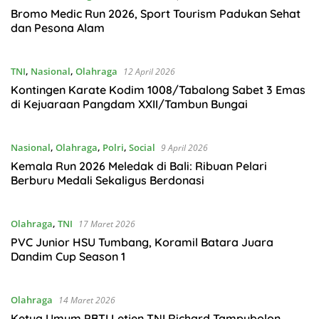
Bromo Medic Run 2026, Sport Tourism Padukan Sehat
dan Pesona Alam
TNI
,
Nasional
,
Olahraga
12 April 2026
Kontingen Karate Kodim 1008/Tabalong Sabet 3 Emas
di Kejuaraan Pangdam XXII/Tambun Bungai
Nasional
,
Olahraga
,
Polri
,
Social
9 April 2026
Kemala Run 2026 Meledak di Bali: Ribuan Pelari
Berburu Medali Sekaligus Berdonasi
Olahraga
,
TNI
17 Maret 2026
PVC Junior HSU Tumbang, Koramil Batara Juara
Dandim Cup Season 1
Olahraga
14 Maret 2026
Ketua Umum PBTI Letjen TNI Richard Tampubolon