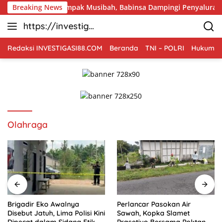
Langsung
mpak Musibah, Babinsa Dampingi Penyaluran Bantuan Pascakeb
Breaking News
ke
https://investiga
konten
si88.com
Redaksi INVESTIGASI88.COM
Beranda
TNI – POLRI
Hukum Kr
Olahraga
Brigadir Eko Awalnya
Perlancar Pasokan Air
Disebut Jatuh, Lima Polisi Kini
Sawah, Kopka Slamet
Dipecat dalam Sidang Etik
Prasetiyo Bersama Poktan