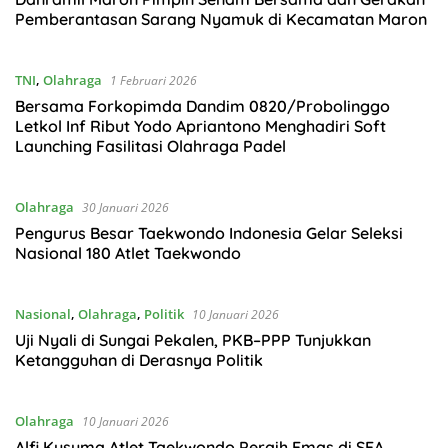
Pemberantasan Sarang Nyamuk di Kecamatan Maron
TNI
,
Olahraga
1 Februari 2026
Bersama Forkopimda Dandim 0820/Probolinggo
Letkol Inf Ribut Yodo Apriantono Menghadiri Soft
Launching Fasilitasi Olahraga Padel
Olahraga
30 Januari 2026
Pengurus Besar Taekwondo Indonesia Gelar Seleksi
Nasional 180 Atlet Taekwondo
Nasional
,
Olahraga
,
Politik
10 Januari 2026
Uji Nyali di Sungai Pekalen, PKB–PPP Tunjukkan
Ketangguhan di Derasnya Politik
Olahraga
10 Januari 2026
Alfi Kusuma Atlet Taekwondo Peraih Emas di SEA