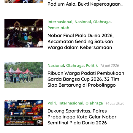
Podium Asia, Bukti Kepercayaan
Internasional di Era Ketum Letjen
TNI Richard Tampubolon
Internasional
,
Nasional
,
Olahraga
,
Pemerintah
19 Juli 2026
Nobar Final Piala Dunia 2026,
Kecamatan Gending Satukan
Warga dalam Kebersamaan
Nasional
,
Olahraga
,
Politik
18 Juli 2026
Ribuan Warga Padati Pembukaan
Garda Bangsa Cup 2026, 32 Tim
Siap Bertarung di Probolinggo
Polri
,
Internasional
,
Olahraga
14 Juli 2026
Dukung Sportivitas, Polres
Probolinggo Kota Gelar Nobar
Semifinal Piala Dunia 2026