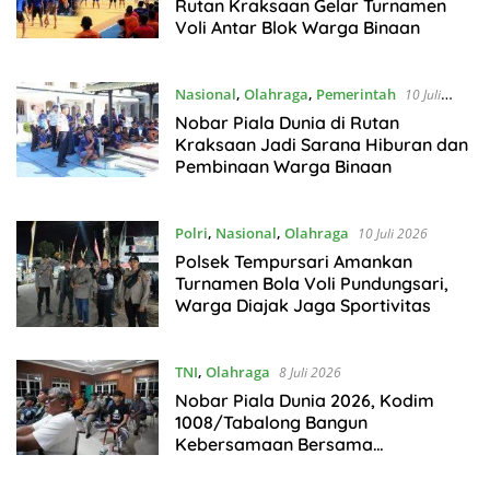
Rutan Kraksaan Gelar Turnamen
Voli Antar Blok Warga Binaan
Nasional
,
Olahraga
,
Pemerintah
10 Juli
2026
Nobar Piala Dunia di Rutan
Kraksaan Jadi Sarana Hiburan dan
Pembinaan Warga Binaan
Polri
,
Nasional
,
Olahraga
10 Juli 2026
Polsek Tempursari Amankan
Turnamen Bola Voli Pundungsari,
Warga Diajak Jaga Sportivitas
TNI
,
Olahraga
8 Juli 2026
Nobar Piala Dunia 2026, Kodim
1008/Tabalong Bangun
Kebersamaan Bersama
Masyarakat