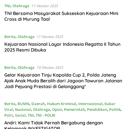
TNI
,
Olahraga
11 Oktober 2025
TNI Bersama Masyarakat Sukseskan Kejuaraan Mini
Cross di Murung Taal
Berita
,
Olahraga
11 Oktober 2025
Kejuaraan Nasional Layar Indonesia Regatta II Tahun
2025 Resmi Dibuka
Berita
,
Olahraga
10 Oktober 2025
Gelar Kejuaraan Tinju Kapolda Cup 2, Polda Jateng
Ajak Anak Muda Beralih dari Jagoan Tawuran Jalanan
Jadi Pejuang Prestasi di Gelanggang*
Berita
,
BUMN
,
Daerah
,
Hukum Kriminal
,
Internasional
,
Kabar
Viral
,
Nasional
,
Olahraga
,
Opini
,
Pemerintah
,
Pendidikan
,
Politik
,
Polri
,
Social
,
TNI
,
TNI - POLRI
28 September 2025
Andri: Kami Tidak Pernah Bergabung dengan
Kelompok INVESTIGATOR