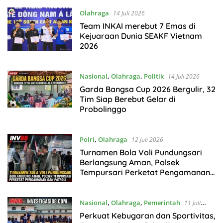
Olahraga
14 Juli 2026
Team INKAI merebut 7 Emas di
Kejuaraan Dunia SEAKF Vietnam
2026
Nasional
,
Olahraga
,
Politik
14 Juli 2026
Garda Bangsa Cup 2026 Bergulir, 32
Tim Siap Berebut Gelar di
Probolinggo
Polri
,
Olahraga
12 Juli 2026
Turnamen Bola Voli Pundungsari
Berlangsung Aman, Polsek
Tempursari Perketat Pengamanan
dan Patroli
Nasional
,
Olahraga
,
Pemerintah
11 Juli
2026
Perkuat Kebugaran dan Sportivitas,