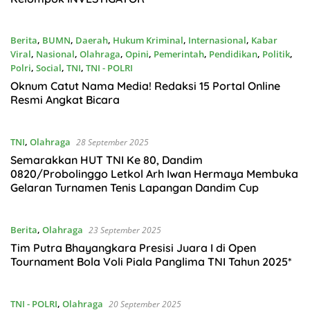
Berita
,
BUMN
,
Daerah
,
Hukum Kriminal
,
Internasional
,
Kabar
Viral
,
Nasional
,
Olahraga
,
Opini
,
Pemerintah
,
Pendidikan
,
Politik
,
Polri
,
Social
,
TNI
,
TNI - POLRI
28 September 2025
Oknum Catut Nama Media! Redaksi 15 Portal Online
Resmi Angkat Bicara
TNI
,
Olahraga
28 September 2025
Semarakkan HUT TNI Ke 80, Dandim
0820/Probolinggo Letkol Arh Iwan Hermaya Membuka
Gelaran Turnamen Tenis Lapangan Dandim Cup
Berita
,
Olahraga
23 September 2025
Tim Putra Bhayangkara Presisi Juara I di Open
Tournament Bola Voli Piala Panglima TNI Tahun 2025*
TNI - POLRI
,
Olahraga
20 September 2025