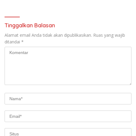
Tim Kesehatan Satgas TMMD
Malam Hari
129 Bojonegoro
Tinggalkan Balasan
Alamat email Anda tidak akan dipublikasikan.
Ruas yang wajib
ditandai
*