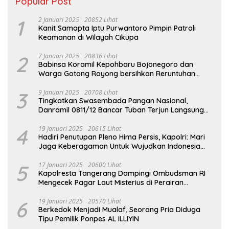
Popular Post
1
2 Januari 2025
20852 Lihat
Kanit Samapta Iptu Purwantoro Pimpin Patroli
Keamanan di Wilayah Cikupa
2
7 Januari 2025
20836 Lihat
Babinsa Koramil Kepohbaru Bojonegoro dan
Warga Gotong Royong bersihkan Reruntuhan
Gedung SDN Pejok
3
9 Januari 2025
20708 Lihat
Tingkatkan Swasembada Pangan Nasional,
Danramil 0811/12 Bancar Tuban Terjun Langsung
Dampingi Petani Tanam Padi Di Desa Pugoh
4
19 Januari 2025
20615 Lihat
Hadiri Penutupan Pleno Hima Persis, Kapolri: Mari
Jaga Keberagaman Untuk Wujudkan Indonesia
Emas 2045
5
17 Januari 2025
20600 Lihat
Kapolresta Tangerang Dampingi Ombudsman RI
Mengecek Pagar Laut Misterius di Perairan
Tangerang
6
19 Januari 2025
20570 Lihat
Berkedok Menjadi Mualaf, Seorang Pria Diduga
Tipu Pemilik Ponpes AL ILLIYIN