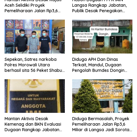
Aceh Selidiki Proyek
Langsa Rangkap Jabatan,
Pemeliharaan Jalan Rp3,6
Publik Desak Penegakan
Miliar di Langsa
Aturan ASN
Sepekan, Satres narkoba
Diduga APH Dan Dinas
Polres Morowali Utara
Terkait, Mandul, Dugaan
berhasil sita 56 Peket Shabu
Pengolah Bumdes Dongin
dan amankan 4 orang
Langgar Aturan, Abaikan
pelaku
Program Pemerintah.
Mantan Aktivis Desak
Diduga Bermasalah, Proyek
Kemenag dan BKN Evaluasi
Pemeliharaan Jalan Rp3,6
Dugaan Rangkap Jabatan
Miliar di Langsa Jadi Sorotan
PPPK di IAIN Langsa
Publik