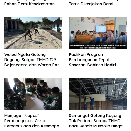
Pohon Demi Keselamatan
Terus Dikerjakan Demi
dan Kebersihan Lingkungan
Menunjang Kesejahteraan
Masyarakat
Wujud Nyata Gotong
Pastikan Program
Royong: Satgas TMMD 129
Pembangunan Tepat
Bojonegoro dan Warga Pacu
Sasaran, Babinsa Hadiri
Pembangunan Drainase
Musdes Demi Terwujudnya
demi Keawetan Jalan Desa
Kesejahteraan Masyarakat
Menjaga “Napas”
Semangat Gotong Royong
Pembangunan: Cerita
Tak Padam, Satgas TMMD
Kemanusiaan dan Kesigapan
Pacu Rehab Musholla Hingga