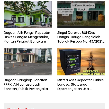
Dugaan Alih Fungsi Repeater
Sinyal Darurat BUMDes
Dinkes Langsa Mengemuka,
Dongin Diduga Pengelolah
Mantan Pejabat Bungkam
Tabrak Perbup No. 43/2021,
Praktisi Hukum dan Pegiat
Kontrol Sosial Desak APH
Usut Tuntas.
Dugaan Rangkap Jabatan
Misteri Aset Repeater Dinkes
PPPK IAIN Langsa Jadi
Langsa, Statusnya
Sorotan, Publik Pertanyakan
Dipertanyakan Usai
Sikap Pihak Kampus
Pergantian Pejabat