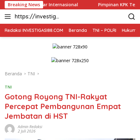
Langsung
Seminar Internasional
Breaking News
Pimpinan KPK Tegaskan Level Gub
ke
https://investiga
konten
si88.com
Redaksi INVESTIGASI88.COM
Beranda
TNI – POLRI
Hukum K
Beranda
TNI
TNI
Gotong Royong TNI-Rakyat
Percepat Pembangunan Empat
Jembatan di HST
Admin Redaksi
2 Juli 2026