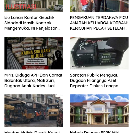
Isu Lahan Kantor Geuchik
PENGAKUAN TERDAKWA PICU
Sidodadi Masih Kontrak
AMARAH KELUARGA KORBAN!
Mengemuka, Ini Penjelasan
KERICUHAN PECAH SETELAH
Perangkat Desa
SIDANG TUNTUTAN DITUNDA
Miris. Diduga APH Dan Camat
Sorotan Publik Menguat,
Balantak Utara, Mati Suri,
Dugaan Hilangnya Aset
Dugaan Anak Kades Jual
Repeater Dinkes Langsa
Bantuan Negara, Belum Ada
Belum Terjawab
Mantan Aktivis Desak Kajati
Heboh Dugaan PPPK IAIN