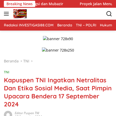
Langsung
erfungsi dan Mubazir
Breaking News
Proyek Jalan Menuju Rantau Aceh T
ke
konten
Redaksi INVESTIGASI88.COM
Beranda
TNI – POLRI
Hukum Kr
Beranda
TNI
TNI
Kapuspen TNI Ingatkan Netralitas
Dan Etika Sosial Media, Saat Pimpin
Upacara Bendera 17 September
2024
Editor Puspen TNI