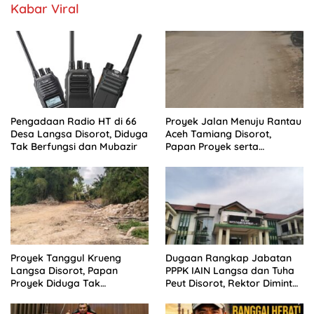
Kabar Viral
Pengadaan Radio HT di 66
Proyek Jalan Menuju Rantau
Desa Langsa Disorot, Diduga
Aceh Tamiang Disorot,
Tak Berfungsi dan Mubazir
Papan Proyek serta
Anggaran Dipertanyakan
Proyek Tanggul Krueng
Dugaan Rangkap Jabatan
Langsa Disorot, Papan
PPPK IAIN Langsa dan Tuha
Proyek Diduga Tak
Peut Disorot, Rektor Diminta
Cantumkan Batas Akhir
Bertindak
Proyek