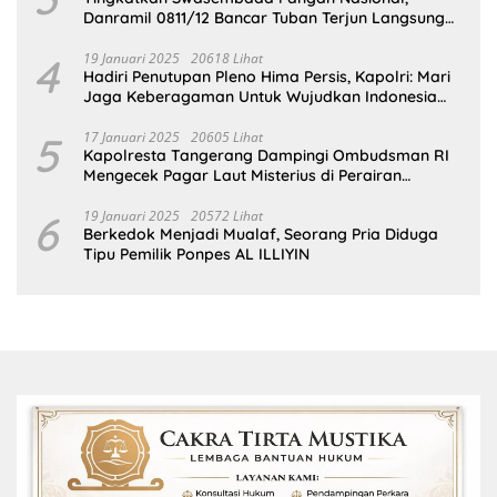
Danramil 0811/12 Bancar Tuban Terjun Langsung
Dampingi Petani Tanam Padi Di Desa Pugoh
4
19 Januari 2025
20618 Lihat
Hadiri Penutupan Pleno Hima Persis, Kapolri: Mari
Jaga Keberagaman Untuk Wujudkan Indonesia
Emas 2045
5
17 Januari 2025
20605 Lihat
Kapolresta Tangerang Dampingi Ombudsman RI
Mengecek Pagar Laut Misterius di Perairan
Tangerang
6
19 Januari 2025
20572 Lihat
Berkedok Menjadi Mualaf, Seorang Pria Diduga
Tipu Pemilik Ponpes AL ILLIYIN