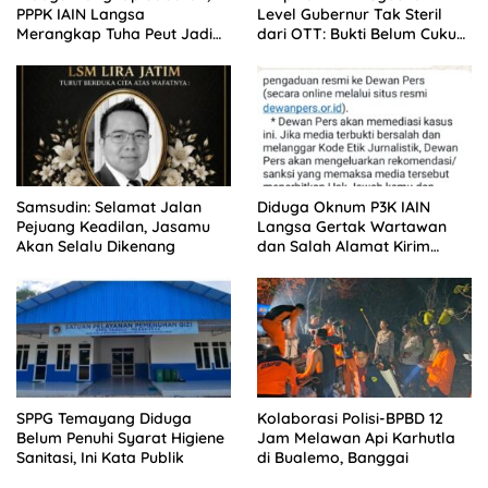
PPPK IAIN Langsa
Level Gubernur Tak Steril
Merangkap Tuha Peut Jadi
dari OTT: Bukti Belum Cukup,
Sorotan Warga
Bukan Dilindungi
Samsudin: Selamat Jalan
Diduga Oknum P3K IAIN
Pejuang Keadilan, Jasamu
Langsa Gertak Wartawan
Akan Selalu Dikenang
dan Salah Alamat Kirim
Klarifikasi ke Media
SPPG Temayang Diduga
Kolaborasi Polisi-BPBD 12
Belum Penuhi Syarat Higiene
Jam Melawan Api Karhutla
Sanitasi, Ini Kata Publik
di Bualemo, Banggai