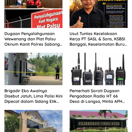
Dugaan Penyalahgunaan
Usut Tuntas Kecelakaan
Wewenang dan Plat Palsu
Kerja PT SASL & Sons, KSBSI
Oknum Kanit Polres Sabang
Banggai, Keselamatan Buruh
Disorot
Brigadir Eko Awalnya
Pemerhati Soroti Dugaan
Disebut Jatuh, Lima Polisi Kini
Pengadaan Radio HT 66
Dipecat dalam Sidang Etik
Desa di Langsa, Minta APH
Polda Jambi
Buka Progres Kasus