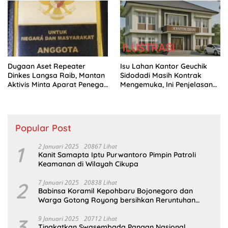
Dugaan Aset Repeater
Isu Lahan Kantor Geuchik
Dinkes Langsa Raib, Mantan
Sidodadi Masih Kontrak
Aktivis Minta Aparat Penegak
Mengemuka, Ini Penjelasan
Hukum Bergerak
Perangkat Desa
Popular Post
1
2 Januari 2025
20867 Lihat
Kanit Samapta Iptu Purwantoro Pimpin Patroli
Keamanan di Wilayah Cikupa
2
7 Januari 2025
20838 Lihat
Babinsa Koramil Kepohbaru Bojonegoro dan
Warga Gotong Royong bersihkan Reruntuhan
Gedung SDN Pejok
3
9 Januari 2025
20712 Lihat
Tingkatkan Swasembada Pangan Nasional,