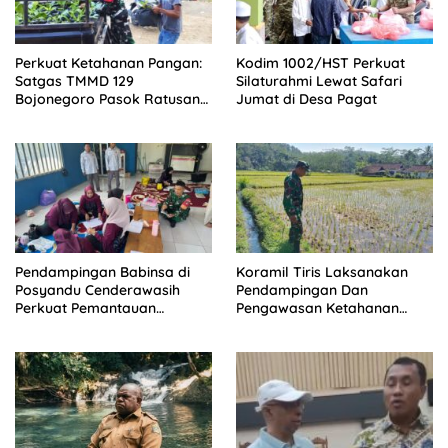
Perkuat Ketahanan Pangan:
Kodim 1002/HST Perkuat
Satgas TMMD 129
Silaturahmi Lewat Safari
Bojonegoro Pasok Ratusan
Jumat di Desa Pagat
Bibit Sayuran untuk Warga
Kesongo
Pendampingan Babinsa di
Koramil Tiris Laksanakan
Posyandu Cenderawasih
Pendampingan Dan
Perkuat Pemantauan
Pengawasan Ketahanan
Tumbuh Kembang Balita
Pangan