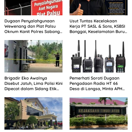
Dugaan Penyalahgunaan
Usut Tuntas Kecelakaan
Wewenang dan Plat Palsu
Kerja PT SASL & Sons, KSBSI
Oknum Kanit Polres Sabang
Banggai, Keselamatan Buruh
Disorot
Brigadir Eko Awalnya
Pemerhati Soroti Dugaan
Disebut Jatuh, Lima Polisi Kini
Pengadaan Radio HT 66
Dipecat dalam Sidang Etik
Desa di Langsa, Minta APH
Polda Jambi
Buka Progres Kasus