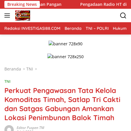
Langsung
nan Pangan
Breaking News
Pengadaan Radio HT di 66 Desa Langsa Disor
ke
konten
Redaksi INVESTIGASI88.COM
Beranda
TNI – POLRI
Hukum Kr
Beranda
TNI
TNI
Perkuat Pengawasan Tata Kelola
Komoditas Timah, Satlap Tri Cakti
dan Satgas Gabungan Amankan
Lokasi Penimbunan Balok Timah
Editor Puspen TNI