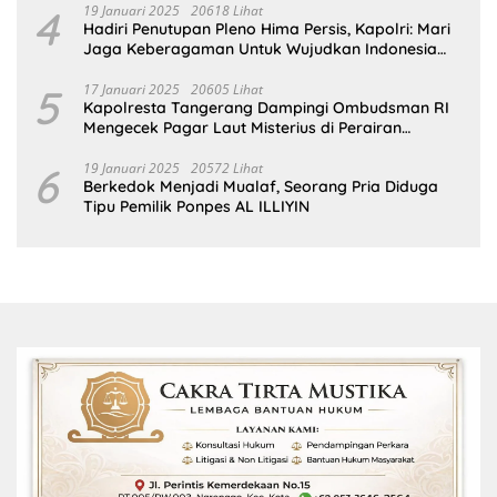
4
19 Januari 2025
20618 Lihat
Hadiri Penutupan Pleno Hima Persis, Kapolri: Mari
Jaga Keberagaman Untuk Wujudkan Indonesia
Emas 2045
5
17 Januari 2025
20605 Lihat
Kapolresta Tangerang Dampingi Ombudsman RI
Mengecek Pagar Laut Misterius di Perairan
Tangerang
6
19 Januari 2025
20572 Lihat
Berkedok Menjadi Mualaf, Seorang Pria Diduga
Tipu Pemilik Ponpes AL ILLIYIN