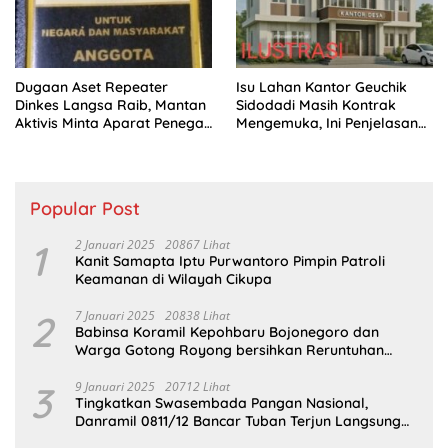
Dugaan Aset Repeater
Isu Lahan Kantor Geuchik
Dinkes Langsa Raib, Mantan
Sidodadi Masih Kontrak
Aktivis Minta Aparat Penegak
Mengemuka, Ini Penjelasan
Hukum Bergerak
Perangkat Desa
Popular Post
1
2 Januari 2025
20867 Lihat
Kanit Samapta Iptu Purwantoro Pimpin Patroli
Keamanan di Wilayah Cikupa
2
7 Januari 2025
20838 Lihat
Babinsa Koramil Kepohbaru Bojonegoro dan
Warga Gotong Royong bersihkan Reruntuhan
Gedung SDN Pejok
3
9 Januari 2025
20712 Lihat
Tingkatkan Swasembada Pangan Nasional,
Danramil 0811/12 Bancar Tuban Terjun Langsung
Dampingi Petani Tanam Padi Di Desa Pugoh