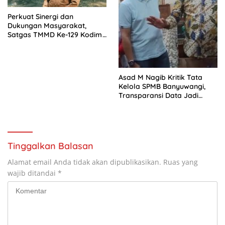
Perkuat Sinergi dan
Dukungan Masyarakat,
Satgas TMMD Ke-129 Kodim
1807/Sorong Selatan Gelar
Wawancara Bersama
Forkopimda dan Tokoh Adat
Asad M Nagib Kritik Tata
Kelola SPMB Banyuwangi,
Transparansi Data Jadi
Tuntutan
Tinggalkan Balasan
Alamat email Anda tidak akan dipublikasikan.
Ruas yang
wajib ditandai
*