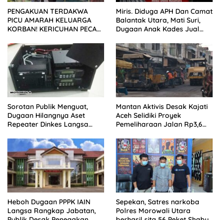
PENGAKUAN TERDAKWA
Miris. Diduga APH Dan Camat
PICU AMARAH KELUARGA
Balantak Utara, Mati Suri,
KORBAN! KERICUHAN PECAH
Dugaan Anak Kades Jual
SETELAH SIDANG TUNTUTAN
Bantuan Negara, Belum Ada
DITUNDA
Sorotan Publik Menguat,
Mantan Aktivis Desak Kajati
Dugaan Hilangnya Aset
Aceh Selidiki Proyek
Repeater Dinkes Langsa
Pemeliharaan Jalan Rp3,6
Belum Terjawab
Miliar di Langsa
Heboh Dugaan PPPK IAIN
Sepekan, Satres narkoba
Langsa Rangkap Jabatan,
Polres Morowali Utara
Publik Desak Penegakan
berhasil sita 56 Peket Shabu