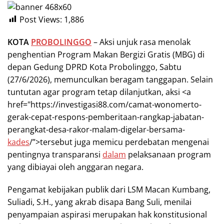
Post Views:
1,886
KOTA
PROBOLINGGO
– Aksi unjuk rasa menolak
penghentian Program Makan Bergizi Gratis (MBG) di
depan Gedung DPRD Kota Probolinggo, Sabtu
(27/6/2026), memunculkan beragam tanggapan. Selain
tuntutan agar program tetap dilanjutkan, aksi <a
href="https://investigasi88.com/camat-wonomerto-
gerak-cepat-respons-pemberitaan-rangkap-jabatan-
perangkat-desa-rakor-malam-digelar-bersama-
kades
/”>tersebut juga memicu perdebatan mengenai
pentingnya transparansi
dalam
pelaksanaan program
yang dibiayai oleh anggaran negara.
Pengamat kebijakan publik dari LSM Macan Kumbang,
Suliadi, S.H., yang akrab disapa Bang Suli, menilai
penyampaian aspirasi merupakan hak konstitusional