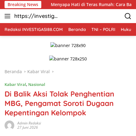
Langsung
ik
Breaking News
Menyapa Hati di Teras Rumah: Cara Babinsa Kesongo
ke
https://investiga
konten
si88.com
Redaksi INVESTIGASI88.COM
Beranda
TNI – POLRI
Hukum 
Beranda
Kabar Viral
Kabar Viral
,
Nasional
Di Balik Aksi Tolak Penghentian
MBG, Pengamat Soroti Dugaan
Kepentingan Kelompok
Admin Redaksi
27 Juni 2026