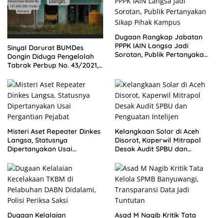
Dugaan Rangkap Jabatan
PPPK IAIN Langsa Jadi
Sinyal Darurat BUMDes
Sorotan, Publik Pertanyakan
Dongin Diduga Pengelolah
Sikap Pihak Kampus
Tabrak Perbup No. 43/2021,
Praktisi Hukum dan Pegiat
Kontrol Sosial Desak APH
Usut Tuntas.
Misteri Aset Repeater Dinkes
Kelangkaan Solar di Aceh
Langsa, Statusnya
Disorot, Kaperwil Mitrapol
Dipertanyakan Usai
Desak Audit SPBU dan
Pergantian Pejabat
Penguatan Intelijen
Dugaan Kelalaian
Asad M Nagib Kritik Tata