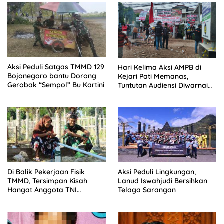
Aksi Peduli Satgas TMMD 129
Hari Kelima Aksi AMPB di
Bojonegoro bantu Dorong
Kejari Pati Memanas,
Gerobak “Sempol” Bu Kartini
Tuntutan Audiensi Diwarnai
Penolakan Aturan HP
Di Balik Pekerjaan Fisik
Aksi Peduli Lingkungan,
TMMD, Tersimpan Kisah
Lanud Iswahjudi Bersihkan
Hangat Anggota TNI
Telaga Sarangan
Bersama Mama Angkat