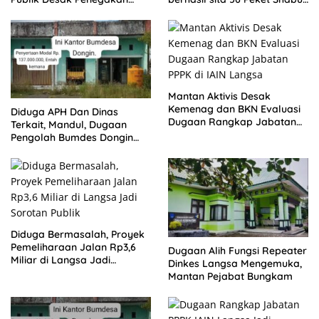
Aturan ASN
dan amankan 4 orang
pelaku
Mantan Aktivis Desak
Kemenag dan BKN Evaluasi
Diduga APH Dan Dinas
Dugaan Rangkap Jabatan
Terkait, Mandul, Dugaan
PPPK di IAIN Langsa
Pengolah Bumdes Dongin
Langgar Aturan, Abaikan
Program Pemerintah.
Diduga Bermasalah, Proyek
Pemeliharaan Jalan Rp3,6
Dugaan Alih Fungsi Repeater
Miliar di Langsa Jadi
Dinkes Langsa Mengemuka,
Sorotan Publik
Mantan Pejabat Bungkam