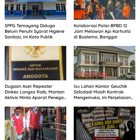
SPPG Temayang Diduga
Kolaborasi Polisi-BPBD 12
Belum Penuhi Syarat Higiene
Jam Melawan Api Karhutla
Sanitasi, Ini Kata Publik
di Bualemo, Banggai
Dugaan Aset Repeater
Isu Lahan Kantor Geuchik
Dinkes Langsa Raib, Mantan
Sidodadi Masih Kontrak
Aktivis Minta Aparat Penegak
Mengemuka, Ini Penjelasan
Hukum Bergerak
Perangkat Desa