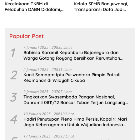
Kecelakaan TKBM di
Kelola SPMB Banyuwangi,
Pelabuhan DABN Didalami,
Transparansi Data Jadi
Polisi Periksa Saksi
Tuntutan
Popular Post
1
7 Januari 2025
20835 Lihat
Babinsa Koramil Kepohbaru Bojonegoro dan
Warga Gotong Royong bersihkan Reruntuhan
Gedung SDN Pejok
2
2 Januari 2025
20831 Lihat
Kanit Samapta Iptu Purwantoro Pimpin Patroli
Keamanan di Wilayah Cikupa
3
9 Januari 2025
20707 Lihat
Tingkatkan Swasembada Pangan Nasional,
Danramil 0811/12 Bancar Tuban Terjun Langsung
Dampingi Petani Tanam Padi Di Desa Pugoh
4
19 Januari 2025
20610 Lihat
Hadiri Penutupan Pleno Hima Persis, Kapolri: Mari
Jaga Keberagaman Untuk Wujudkan Indonesia
Emas 2045
17 Januari 2025
20593 Lihat