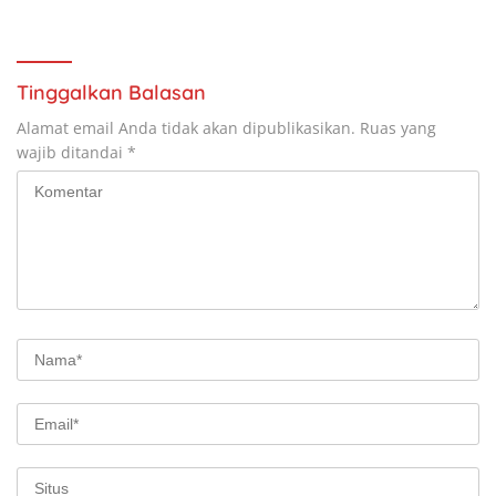
Perampasan Aset
Yogyakarta–Bawen Harus
Diaudit Total, Asal Material di
Kawasan Aktivitas Industri
Ikut Diminta Diverifikasi
Tinggalkan Balasan
Alamat email Anda tidak akan dipublikasikan.
Ruas yang
wajib ditandai
*