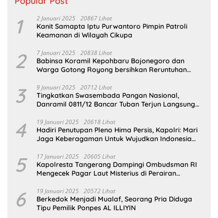
Popular Post
1
2 Januari 2025
20867 Lihat
Kanit Samapta Iptu Purwantoro Pimpin Patroli
Keamanan di Wilayah Cikupa
2
7 Januari 2025
20838 Lihat
Babinsa Koramil Kepohbaru Bojonegoro dan
Warga Gotong Royong bersihkan Reruntuhan
Gedung SDN Pejok
3
9 Januari 2025
20712 Lihat
Tingkatkan Swasembada Pangan Nasional,
Danramil 0811/12 Bancar Tuban Terjun Langsung
Dampingi Petani Tanam Padi Di Desa Pugoh
4
19 Januari 2025
20618 Lihat
Hadiri Penutupan Pleno Hima Persis, Kapolri: Mari
Jaga Keberagaman Untuk Wujudkan Indonesia
Emas 2045
5
17 Januari 2025
20605 Lihat
Kapolresta Tangerang Dampingi Ombudsman RI
Mengecek Pagar Laut Misterius di Perairan
Tangerang
6
19 Januari 2025
20572 Lihat
Berkedok Menjadi Mualaf, Seorang Pria Diduga
Tipu Pemilik Ponpes AL ILLIYIN