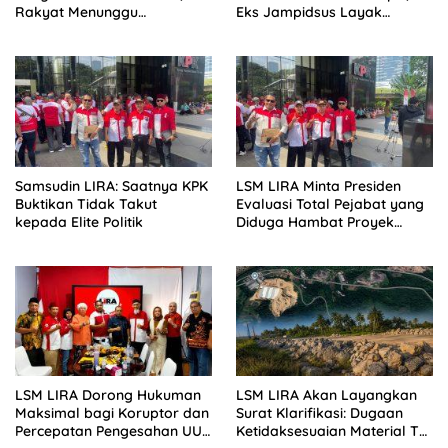
Rakyat Menunggu
Eks Jampidsus Layak
Ketegasan Memberantas
Dituntut Hukuman Mati,
Korupsi
Jampidsus Baru Harus
Bersihkan Kejaksaan
Samsudin LIRA: Saatnya KPK
LSM LIRA Minta Presiden
Buktikan Tidak Takut
Evaluasi Total Pejabat yang
kepada Elite Politik
Diduga Hambat Proyek
Strategis Nasional
LSM LIRA Dorong Hukuman
LSM LIRA Akan Layangkan
Maksimal bagi Koruptor dan
Surat Klarifikasi: Dugaan
Percepatan Pengesahan UU
Ketidaksesuaian Material Tol