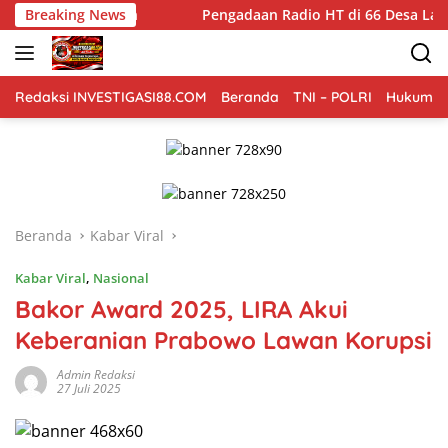
Langsung
an
Breaking News
Pengadaan Radio HT di 66 Desa Langsa Disorot, Didug
ke
konten
Redaksi INVESTIGASI88.COM
Beranda
TNI – POLRI
Hukum Kr
Beranda
Kabar Viral
Kabar Viral
,
Nasional
Bakor Award 2025, LIRA Akui
Keberanian Prabowo Lawan Korupsi
Admin Redaksi
27 Juli 2025