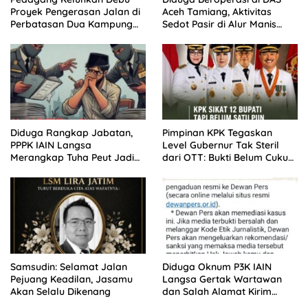
Proyek Pengerasan Jalan di
Aceh Tamiang, Aktivitas
Perbatasan Dua Kampung
Sedot Pasir di Alur Manis
Aceh Tamiang
Dipertanyakan Izin
Diduga Rangkap Jabatan,
Pimpinan KPK Tegaskan
PPPK IAIN Langsa
Level Gubernur Tak Steril
Merangkap Tuha Peut Jadi
dari OTT: Bukti Belum Cukup,
Sorotan Warga
Bukan Dilindungi
Samsudin: Selamat Jalan
Diduga Oknum P3K IAIN
Pejuang Keadilan, Jasamu
Langsa Gertak Wartawan
Akan Selalu Dikenang
dan Salah Alamat Kirim
Klarifikasi ke Media