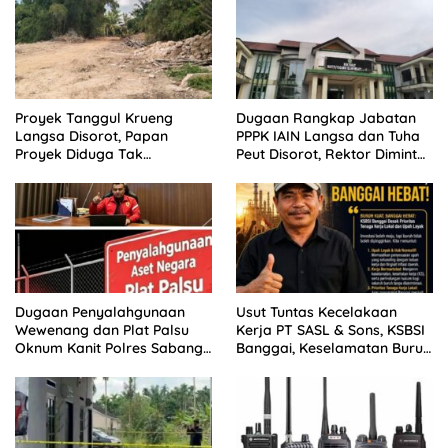
Proyek Tanggul Krueng
Dugaan Rangkap Jabatan
Langsa Disorot, Papan
PPPK IAIN Langsa dan Tuha
Proyek Diduga Tak
Peut Disorot, Rektor Diminta
Cantumkan Batas Akhir
Bertindak
Proyek
Dugaan Penyalahgunaan
Usut Tuntas Kecelakaan
Wewenang dan Plat Palsu
Kerja PT SASL & Sons, KSBSI
Oknum Kanit Polres Sabang
Banggai, Keselamatan Buruh
Disorot