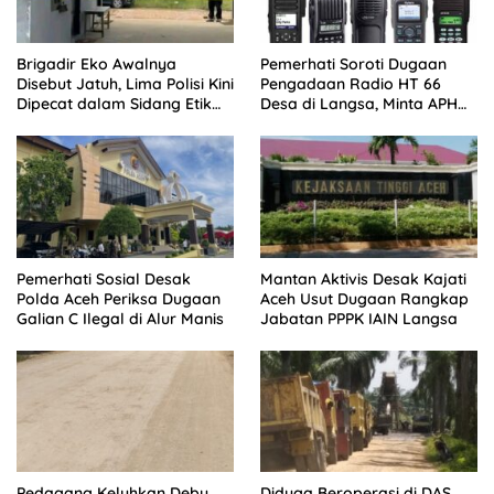
Brigadir Eko Awalnya
Pemerhati Soroti Dugaan
Disebut Jatuh, Lima Polisi Kini
Pengadaan Radio HT 66
Dipecat dalam Sidang Etik
Desa di Langsa, Minta APH
Polda Jambi
Buka Progres Kasus
Pemerhati Sosial Desak
Mantan Aktivis Desak Kajati
Polda Aceh Periksa Dugaan
Aceh Usut Dugaan Rangkap
Galian C Ilegal di Alur Manis
Jabatan PPPK IAIN Langsa
Pedagang Keluhkan Debu
Diduga Beroperasi di DAS