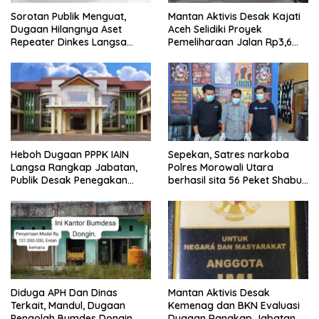
Sorotan Publik Menguat,
Mantan Aktivis Desak Kajati
Dugaan Hilangnya Aset
Aceh Selidiki Proyek
Repeater Dinkes Langsa
Pemeliharaan Jalan Rp3,6
Belum Terjawab
Miliar di Langsa
Heboh Dugaan PPPK IAIN
Sepekan, Satres narkoba
Langsa Rangkap Jabatan,
Polres Morowali Utara
Publik Desak Penegakan
berhasil sita 56 Peket Shabu
Aturan ASN
dan amankan 4 orang
pelaku
Diduga APH Dan Dinas
Mantan Aktivis Desak
Terkait, Mandul, Dugaan
Kemenag dan BKN Evaluasi
Pengolah Bumdes Dongin
Dugaan Rangkap Jabatan