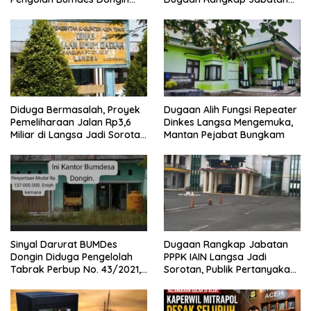
Langgar Aturan, Abaikan
PPPK di IAIN Langsa
Program Pemerintah.
Diduga Bermasalah, Proyek
Dugaan Alih Fungsi Repeater
Pemeliharaan Jalan Rp3,6
Dinkes Langsa Mengemuka,
Miliar di Langsa Jadi Sorotan
Mantan Pejabat Bungkam
Publik
Sinyal Darurat BUMDes
Dugaan Rangkap Jabatan
Dongin Diduga Pengelolah
PPPK IAIN Langsa Jadi
Tabrak Perbup No. 43/2021,
Sorotan, Publik Pertanyakan
Praktisi Hukum dan Pegiat
Sikap Pihak Kampus
Kontrol Sosial Desak APH
Usut Tuntas.