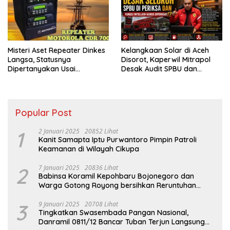
Misteri Aset Repeater Dinkes
Kelangkaan Solar di Aceh
Langsa, Statusnya
Disorot, Kaperwil Mitrapol
Dipertanyakan Usai
Desak Audit SPBU dan
Pergantian Pejabat
Penguatan Intelijen
Popular Post
1
2 Januari 2025
20852 Lihat
Kanit Samapta Iptu Purwantoro Pimpin Patroli
Keamanan di Wilayah Cikupa
2
7 Januari 2025
20836 Lihat
Babinsa Koramil Kepohbaru Bojonegoro dan
Warga Gotong Royong bersihkan Reruntuhan
Gedung SDN Pejok
3
9 Januari 2025
20708 Lihat
Tingkatkan Swasembada Pangan Nasional,
Danramil 0811/12 Bancar Tuban Terjun Langsung