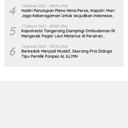
Dampingi Petani Tanam Padi Di Desa Pugoh
4
19 Januari 2025
20615 Lihat
Hadiri Penutupan Pleno Hima Persis, Kapolri: Mari
Jaga Keberagaman Untuk Wujudkan Indonesia
Emas 2045
5
17 Januari 2025
20600 Lihat
Kapolresta Tangerang Dampingi Ombudsman RI
Mengecek Pagar Laut Misterius di Perairan
Tangerang
6
19 Januari 2025
20570 Lihat
Berkedok Menjadi Mualaf, Seorang Pria Diduga
Tipu Pemilik Ponpes AL ILLIYIN