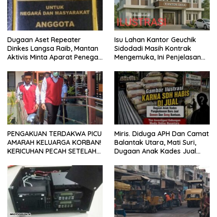
Dugaan Aset Repeater
Isu Lahan Kantor Geuchik
Dinkes Langsa Raib, Mantan
Sidodadi Masih Kontrak
Aktivis Minta Aparat Penegak
Mengemuka, Ini Penjelasan
Hukum Bergerak
Perangkat Desa
PENGAKUAN TERDAKWA PICU
Miris. Diduga APH Dan Camat
AMARAH KELUARGA KORBAN!
Balantak Utara, Mati Suri,
KERICUHAN PECAH SETELAH
Dugaan Anak Kades Jual
SIDANG TUNTUTAN DITUNDA
Bantuan Negara, Belum Ada