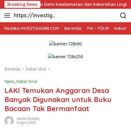
Langsung
as Pohon Demi Keselamatan dan Kebersihan Lingkungan
Breaking News
ke
https://investiga
konten
si88.com
Redaksi INVESTIGASI88.COM
Beranda
TNI – POLRI
Hukum K
Beranda
Kabar Viral
Opini
,
Kabar Viral
LAKI Temukan Anggaran Desa
Banyak Digunakan untuk Buku
Bacaan Tak Bermanfaat
Admin Redaksi
6 April 2025