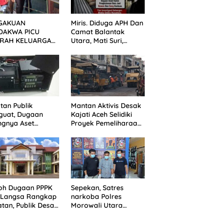
GAKUAN
Miris. Diduga APH Dan
DAKWA PICU
Camat Balantak
RAH KELUARGA
Utara, Mati Suri,
BAN! KERICUHAN
Dugaan Anak Kades
AH SETELAH
Jual Bantuan Negara,
ANG TUNTUTAN
Belum Ada Tindakan
UNDA
tan Publik
Mantan Aktivis Desak
guat, Dugaan
Kajati Aceh Selidiki
ngnya Aset
Proyek Pemeliharaan
ater Dinkes
Jalan Rp3,6 Miliar di
gsa Belum
Langsa
jawab
oh Dugaan PPPK
Sepekan, Satres
N Langsa Rangkap
narkoba Polres
tan, Publik Desak
Morowali Utara
egakan Aturan
berhasil sita 56 Peket