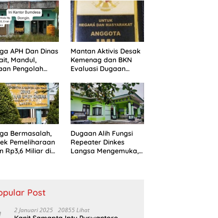
Shabu dan amankan
4 orang pelaku
ga APH Dan Dinas
Mantan Aktivis Desak
ait, Mandul,
Kemenag dan BKN
aan Pengolah
Evaluasi Dugaan
des Dongin
Rangkap Jabatan
gar Aturan,
PPPK di IAIN Langsa
ikan Program
rintah.
ga Bermasalah,
Dugaan Alih Fungsi
ek Pemeliharaan
Repeater Dinkes
n Rp3,6 Miliar di
Langsa Mengemuka,
sa Jadi Sorotan
Mantan Pejabat
ik
Bungkam
opular Post
2 Januari 2025
20855 Lihat
Kanit Samapta Iptu Purwantoro