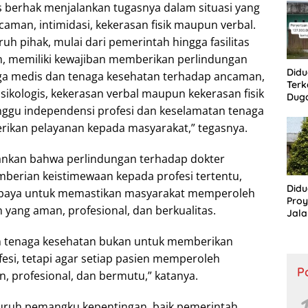
ASN
s berhak menjalankan tugasnya dalam situasi yang
aman, intimidasi, kekerasan fisik maupun verbal.
ruh pihak, mulai dari pemerintah hingga fasilitas
, memiliki kewajiban memberikan perlindungan
Didu
a medis dan tenaga kesehatan terhadap ancaman,
Terk
psikologis, kekerasan verbal maupun kekerasan fisik
Dug
Bum
ggu independensi profesi dan keselamatan tenaga
Lang
ikan pelayanan kepada masyarakat,” tegasnya.
Aba
Peme
ankan bahwa perlindungan terhadap dokter
berian keistimewaan kepada profesi tertentu,
Didu
paya untuk memastikan masyarakat memperoleh
Proy
 yang aman, profesional, dan berkualitas.
Jala
Lang
Publ
an tenaga kesehatan bukan untuk memberikan
fesi, tetapi agar setiap pasien memperoleh
P
, profesional, dan bermutu,” katanya.
1
luruh pemangku kepentingan, baik pemerintah,