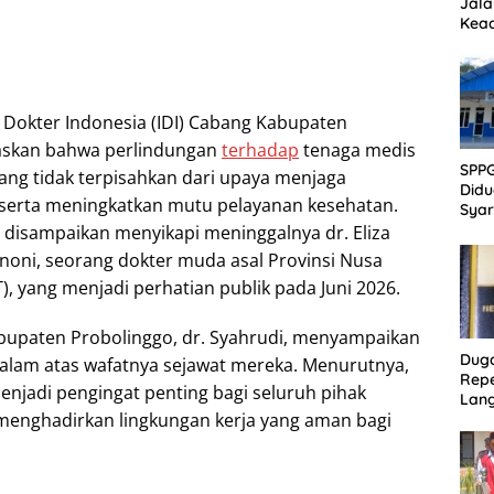
Jala
Kead
Akan
 Dokter Indonesia (IDI) Cabang Kabupaten
askan bahwa perlindungan
terhadap
tenaga medis
SPP
ng tidak terpisahkan dari upaya menjaga
Didu
serta meningkatkan mutu pelayanan kesehatan.
Syar
Sanit
disampaikan menyikapi meninggalnya dr. Eliza
Publ
enoni, seorang dokter muda asal Provinsi Nusa
, yang menjadi perhatian publik pada Juni 2026.
bupaten Probolinggo, dr. Syahrudi, menyampaikan
Dug
lam atas wafatnya sejawat mereka. Menurutnya,
Repe
enjadi pengingat penting bagi seluruh pihak
Lang
menghadirkan lingkungan kerja yang aman bagi
Akti
Pen
Ber