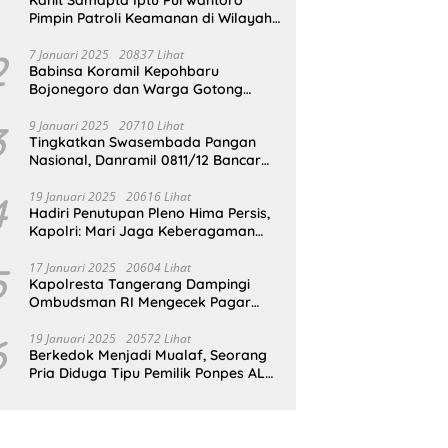
Pimpin Patroli Keamanan di Wilayah
Cikupa
2
7 Januari 2025
20837 Lihat
Babinsa Koramil Kepohbaru
Bojonegoro dan Warga Gotong
Royong bersihkan Reruntuhan
Gedung SDN Pejok
3
9 Januari 2025
20710 Lihat
Tingkatkan Swasembada Pangan
Nasional, Danramil 0811/12 Bancar
Tuban Terjun Langsung Dampingi
Petani Tanam Padi Di Desa Pugoh
4
19 Januari 2025
20616 Lihat
Hadiri Penutupan Pleno Hima Persis,
Kapolri: Mari Jaga Keberagaman
Untuk Wujudkan Indonesia Emas
2045
5
17 Januari 2025
20604 Lihat
Kapolresta Tangerang Dampingi
Ombudsman RI Mengecek Pagar
Laut Misterius di Perairan Tangerang
6
19 Januari 2025
20572 Lihat
Berkedok Menjadi Mualaf, Seorang
Pria Diduga Tipu Pemilik Ponpes AL
ILLIYIN