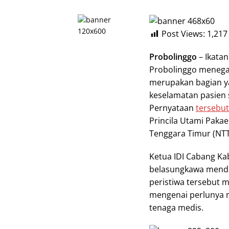
Post Views:
1,217
Probolinggo
– Ikatan
Probolinggo meneg
merupakan bagian ya
keselamatan pasien 
Pernyataan
tersebut
Princila Utami Paka
Tenggara Timur (NTT)
Ketua IDI Cabang Ka
belasungkawa menda
peristiwa tersebut m
mengenai perlunya 
tenaga medis.