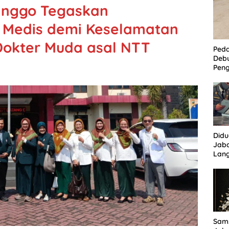
linggo Tegaskan
 Medis demi Keselamatan
 Dokter Muda asal NTT
Ped
Deb
Peng
Per
Kam
Tam
Did
Jaba
Lan
Tuha
Sor
Sams