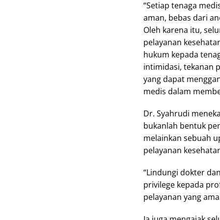
“Setiap tenaga medi
aman, bebas dari anc
Oleh karena itu, selu
pelayanan kesehatan
hukum kepada tenag
intimidasi, tekanan 
yang dapat menggan
medis dalam member
Dr. Syahrudi menek
bukanlah bentuk pem
melainkan sebuah u
pelayanan kesehatan
“Lindungi dokter d
privilege kepada pro
pelayanan yang aman
Ia juga mengajak se