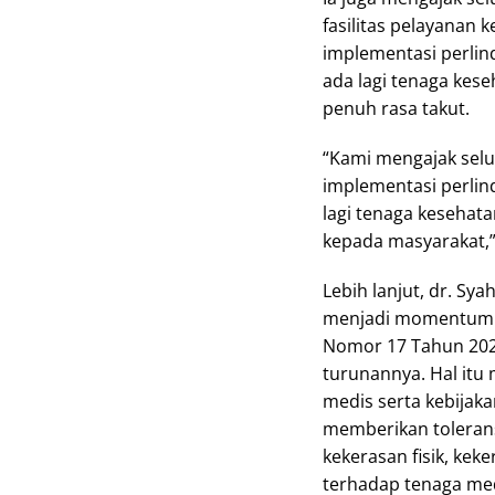
fasilitas pelayana
implementasi perlin
ada lagi tenaga kes
penuh rasa takut.
“Kami mengajak sel
implementasi perlin
lagi tenaga kesehat
kepada masyarakat,”
Lebih lanjut, dr. Sya
menjadi momentum 
Nomor 17 Tahun 202
turunannya. Hal itu
medis serta kebijak
memberikan tolerans
kekerasan fisik, ke
terhadap tenaga med