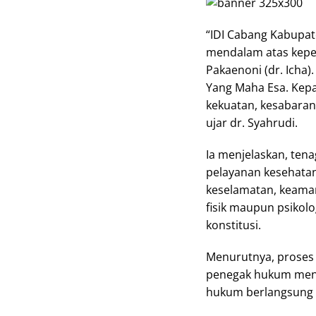
“IDI Cabang Kabupa
mendalam atas keperg
Pakaenoni (dr. Icha
Yang Maha Esa. Kepa
kekuatan, kesabara
ujar dr. Syahrudi.
Ia menjelaskan, te
pelayanan kesehatan
keselamatan, keaman
fisik maupun psikol
konstitusi.
Menurutnya, proses
penegak hukum menj
hukum berlangsung s