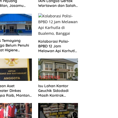
n Pejuang
IAIN Langsa Gertak
ilan, Jasamu
Wartawan dan Salah
 Selalu Dikenang
Alamat Kirim
Klarifikasi ke Media
G Temayang
Kolaborasi Polisi-
ga Belum Penuhi
BPBD 12 Jam
at Higiene
Melawan Api Karhutla
asi, Ini Kata
di Bualemo, Banggai
ik
aan Aset
Isu Lahan Kantor
ater Dinkes
Geuchik Sidodadi
sa Raib, Mantan
Masih Kontrak
vis Minta Aparat
Mengemuka, Ini
egak Hukum
Penjelasan Perangkat
gerak
Desa