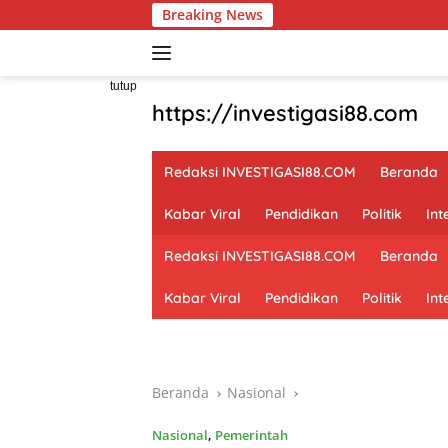
Langsung
Breaking News
Kodim 1714/PJ
ke
konten
tutup
https://investigasi88.com
Redaksi INVESTIGASI88.COM
Beranda
Kabar Viral
Pendidikan
Politik
Int
Redaksi INVESTIGASI88.COM
Beranda
Kabar Viral
Pendidikan
Politik
Int
Beranda
Nasional
Nasional
,
Pemerintah