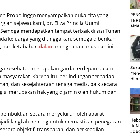
PEN
ten Probolinggo menyampaikan duka cita yang
TER
ian sejawat kami, dr. Eliza Princila Utami
AMA
). Semoga mendapatkan tempat terbaik di sisi Tuhan
KOR
PEC
da keluarga yang ditinggalkan, semoga diberikan
SID
n, dan ketabahan
dalam
menghadapi musibah ini,”
DIT
Soro
naga kesehatan merupakan garda terdepan dalam
Men
 masyarakat. Karena itu, perlindungan terhadap
Hila
an, dan kesejahteraan tenaga medis, baik secara
Repe
Lan
ogis, merupakan hak yang dijamin oleh hukum dan
Ter
 pembuktian secara menyeluruh oleh aparat
Heb
adi langkah penting untuk memastikan penegakan
IAI
ecara objektif, transparan, dan berkeadilan.
Jaba
Pen