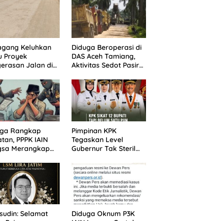
agang Keluhkan
Diduga Beroperasi di
u Proyek
DAS Aceh Tamiang,
erasan Jalan di
Aktivitas Sedot Pasir
batasan Dua
di Alur Manis
pung Aceh
Dipertanyakan Izin
iang
uga Rangkap
Pimpinan KPK
tan, PPPK IAIN
Tegaskan Level
gsa Merangkap
Gubernur Tak Steril
 Peut Jadi
dari OTT: Bukti Belum
otan Warga
Cukup, Bukan
Dilindungi
udin: Selamat
Diduga Oknum P3K