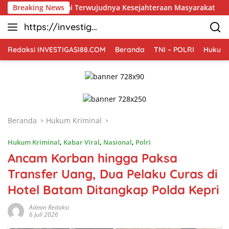
Langsung
emi Terwujudnya Kesejahteraan Masyarakat
Breaking News
TMMD Ke-12
ke
https://investiga
konten
si88.com
Redaksi INVESTIGASI88.COM
Beranda
TNI – POLRI
Hukum 
Beranda
Hukum Kriminal
Hukum Kriminal
,
Kabar Viral
,
Nasional
,
Polri
Ancam Korban hingga Paksa
Transfer Uang, Dua Pelaku Curas di
Hotel Batam Ditangkap Polda Kepri
Admin Redaksi
6 Juli 2026