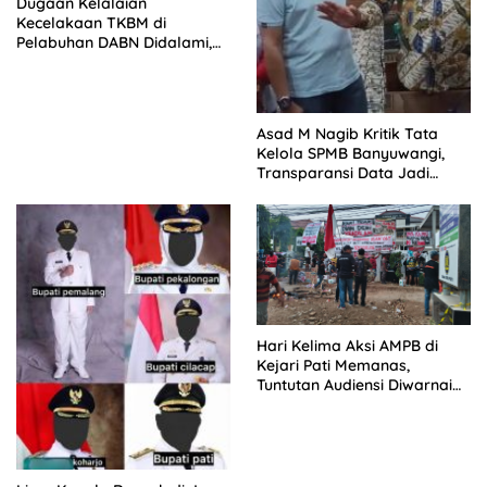
Dugaan Kelalaian
Kecelakaan TKBM di
Pelabuhan DABN Didalami,
Polisi Periksa Saksi
Asad M Nagib Kritik Tata
Kelola SPMB Banyuwangi,
Transparansi Data Jadi
Tuntutan
Hari Kelima Aksi AMPB di
Kejari Pati Memanas,
Tuntutan Audiensi Diwarnai
Penolakan Aturan HP