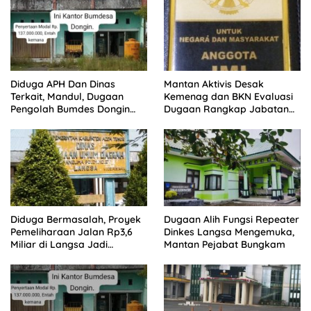
Diduga APH Dan Dinas
Mantan Aktivis Desak
Terkait, Mandul, Dugaan
Kemenag dan BKN Evaluasi
Pengolah Bumdes Dongin
Dugaan Rangkap Jabatan
Langgar Aturan, Abaikan
PPPK di IAIN Langsa
Program Pemerintah.
Diduga Bermasalah, Proyek
Dugaan Alih Fungsi Repeater
Pemeliharaan Jalan Rp3,6
Dinkes Langsa Mengemuka,
Miliar di Langsa Jadi
Mantan Pejabat Bungkam
Sorotan Publik