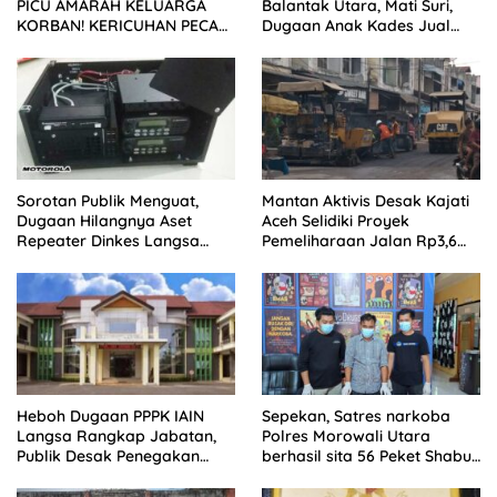
PICU AMARAH KELUARGA
Balantak Utara, Mati Suri,
KORBAN! KERICUHAN PECAH
Dugaan Anak Kades Jual
SETELAH SIDANG TUNTUTAN
Bantuan Negara, Belum Ada
DITUNDA
Sorotan Publik Menguat,
Mantan Aktivis Desak Kajati
Dugaan Hilangnya Aset
Aceh Selidiki Proyek
Repeater Dinkes Langsa
Pemeliharaan Jalan Rp3,6
Belum Terjawab
Miliar di Langsa
Heboh Dugaan PPPK IAIN
Sepekan, Satres narkoba
Langsa Rangkap Jabatan,
Polres Morowali Utara
Publik Desak Penegakan
berhasil sita 56 Peket Shabu
Aturan ASN
dan amankan 4 orang
pelaku