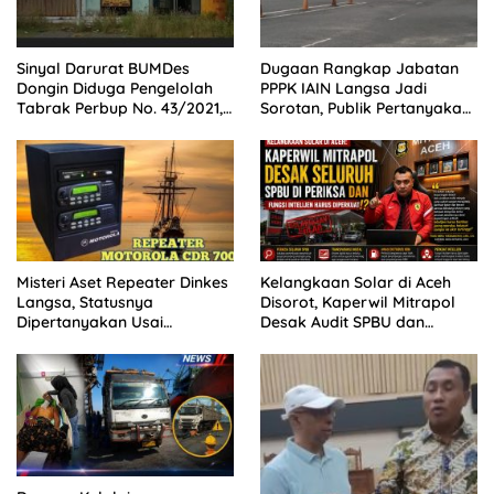
Sinyal Darurat BUMDes
Dugaan Rangkap Jabatan
Dongin Diduga Pengelolah
PPPK IAIN Langsa Jadi
Tabrak Perbup No. 43/2021,
Sorotan, Publik Pertanyakan
Praktisi Hukum dan Pegiat
Sikap Pihak Kampus
Kontrol Sosial Desak APH
Usut Tuntas.
Misteri Aset Repeater Dinkes
Kelangkaan Solar di Aceh
Langsa, Statusnya
Disorot, Kaperwil Mitrapol
Dipertanyakan Usai
Desak Audit SPBU dan
Pergantian Pejabat
Penguatan Intelijen