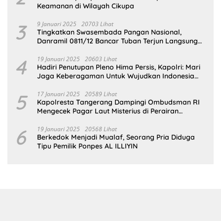
Keamanan di Wilayah Cikupa
3
9 Januari 2025
20703 Lihat
Tingkatkan Swasembada Pangan Nasional,
Danramil 0811/12 Bancar Tuban Terjun Langsung
Dampingi Petani Tanam Padi Di Desa Pugoh
4
19 Januari 2025
20603 Lihat
Hadiri Penutupan Pleno Hima Persis, Kapolri: Mari
Jaga Keberagaman Untuk Wujudkan Indonesia
Emas 2045
5
17 Januari 2025
20589 Lihat
Kapolresta Tangerang Dampingi Ombudsman RI
Mengecek Pagar Laut Misterius di Perairan
Tangerang
6
19 Januari 2025
20568 Lihat
Berkedok Menjadi Mualaf, Seorang Pria Diduga
Tipu Pemilik Ponpes AL ILLIYIN