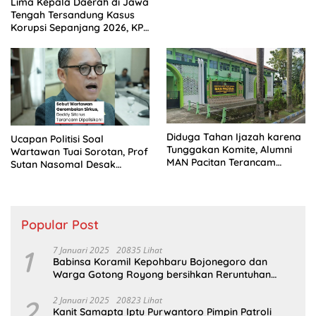
Lima Kepala Daerah di Jawa
Tengah Tersandung Kasus
Korupsi Sepanjang 2026, KPK
Terus Dalami Perkara
Diduga Tahan Ijazah karena
Ucapan Politisi Soal
Tunggakan Komite, Alumni
Wartawan Tuai Sorotan, Prof
MAN Pacitan Terancam
Sutan Nasomal Desak
Gagal Kuliah
Klarifikasi PDIP
Popular Post
1
7 Januari 2025
20835 Lihat
Babinsa Koramil Kepohbaru Bojonegoro dan
Warga Gotong Royong bersihkan Reruntuhan
Gedung SDN Pejok
2
2 Januari 2025
20823 Lihat
Kanit Samapta Iptu Purwantoro Pimpin Patroli