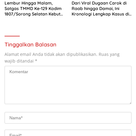
Lembur Hingga Malam,
Dari Viral Dugaan Carok di
Satgas TMMD Ke-129 Kodim
Raab hingga Damai, Ini
1807/Sorong Selatan Kebut
Kronologi Lengkap Kasus di
Pembangunan Rumah Semi
Bantaran
Permanen Capai 49 Persen
Tinggalkan Balasan
Alamat email Anda tidak akan dipublikasikan.
Ruas yang
wajib ditandai
*