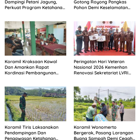
Dampingi Petani Jagung,
Gotong Royong Pangkas
Perkuat Program Ketahanan
Pohon Demi Keselamatan
Pangan Nasional
dan Kebersihan Lingkungan
Koramil Kraksaan Kawal
Peringatan Hari Veteran
Dan Amankan Rapat
Nasional 2026 Kemenhan
Kordinasi Pembangunan
Renovasi Sekretariat LVRI
Sekolah Rakyat
dan Bedah Rumah Veteran
di 19 Provinsi
Koramil Tiris Laksanakan
Koramil Wonomerto
Pendampingan Dan
Bergerak, Pasang Larangan
Pengawasan Ketahanan
Buang Sampah Demi Cegah