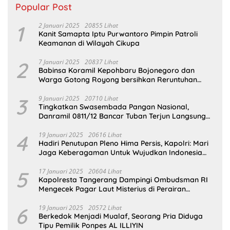
Popular Post
1
2 Januari 2025
20855 Lihat
Kanit Samapta Iptu Purwantoro Pimpin Patroli
Keamanan di Wilayah Cikupa
2
7 Januari 2025
20837 Lihat
Babinsa Koramil Kepohbaru Bojonegoro dan
Warga Gotong Royong bersihkan Reruntuhan
Gedung SDN Pejok
3
9 Januari 2025
20710 Lihat
Tingkatkan Swasembada Pangan Nasional,
Danramil 0811/12 Bancar Tuban Terjun Langsung
Dampingi Petani Tanam Padi Di Desa Pugoh
4
19 Januari 2025
20616 Lihat
Hadiri Penutupan Pleno Hima Persis, Kapolri: Mari
Jaga Keberagaman Untuk Wujudkan Indonesia
Emas 2045
5
17 Januari 2025
20604 Lihat
Kapolresta Tangerang Dampingi Ombudsman RI
Mengecek Pagar Laut Misterius di Perairan
Tangerang
6
19 Januari 2025
20572 Lihat
Berkedok Menjadi Mualaf, Seorang Pria Diduga
Tipu Pemilik Ponpes AL ILLIYIN