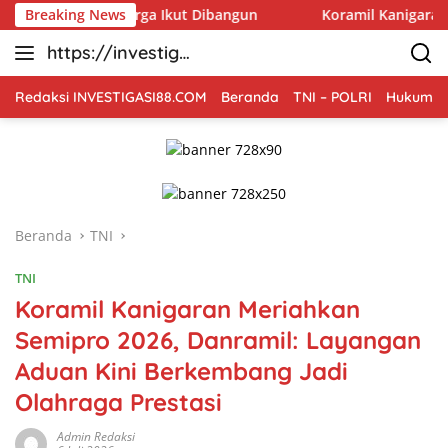
Langsung
Warga Ikut Dibangun
Breaking News
Koramil Kanigaran Kawal Ketan Be
ke
https://investiga
konten
si88.com
Redaksi INVESTIGASI88.COM
Beranda
TNI – POLRI
Hukum Kr
Beranda
TNI
TNI
Koramil Kanigaran Meriahkan
Semipro 2026, Danramil: Layangan
Aduan Kini Berkembang Jadi
Olahraga Prestasi
Admin Redaksi