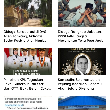
Diduga Beroperasi di DAS
Diduga Rangkap Jabatan,
Aceh Tamiang, Aktivitas
PPPK IAIN Langsa
Sedot Pasir di Alur Manis
Merangkap Tuha Peut Jadi
Dipertanyakan Izin
Sorotan Warga
Pimpinan KPK Tegaskan
Samsudin: Selamat Jalan
Level Gubernur Tak Steril
Pejuang Keadilan, Jasamu
dari OTT: Bukti Belum Cukup,
Akan Selalu Dikenang
Bukan Dilindungi