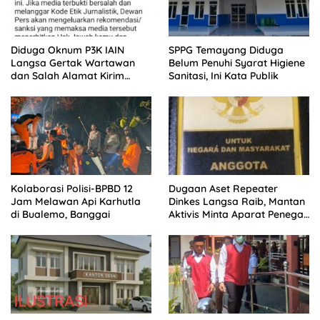
Diduga Oknum P3K IAIN
SPPG Temayang Diduga
Langsa Gertak Wartawan
Belum Penuhi Syarat Higiene
dan Salah Alamat Kirim
Sanitasi, Ini Kata Publik
Klarifikasi ke Media
Kolaborasi Polisi-BPBD 12
Dugaan Aset Repeater
Jam Melawan Api Karhutla
Dinkes Langsa Raib, Mantan
di Bualemo, Banggai
Aktivis Minta Aparat Penegak
Hukum Bergerak