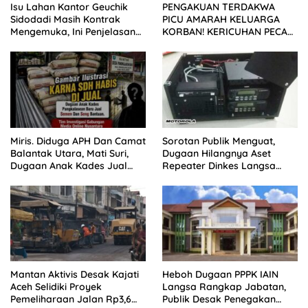
Isu Lahan Kantor Geuchik
PENGAKUAN TERDAKWA
Sidodadi Masih Kontrak
PICU AMARAH KELUARGA
Mengemuka, Ini Penjelasan
KORBAN! KERICUHAN PECAH
Perangkat Desa
SETELAH SIDANG TUNTUTAN
DITUNDA
Miris. Diduga APH Dan Camat
Sorotan Publik Menguat,
Balantak Utara, Mati Suri,
Dugaan Hilangnya Aset
Dugaan Anak Kades Jual
Repeater Dinkes Langsa
Bantuan Negara, Belum Ada
Belum Terjawab
Mantan Aktivis Desak Kajati
Heboh Dugaan PPPK IAIN
Aceh Selidiki Proyek
Langsa Rangkap Jabatan,
Pemeliharaan Jalan Rp3,6
Publik Desak Penegakan