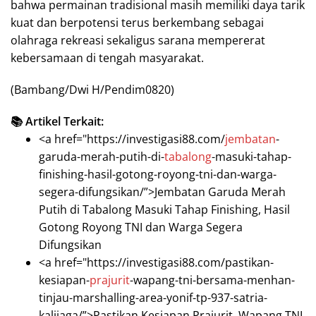
bahwa permainan tradisional masih memiliki daya tarik
kuat dan berpotensi terus berkembang sebagai
olahraga rekreasi sekaligus sarana mempererat
kebersamaan di tengah masyarakat.
(Bambang/Dwi H/Pendim0820)
📚 Artikel Terkait:
<a href="https://investigasi88.com/
jembatan
-
garuda-merah-putih-di-
tabalong
-masuki-tahap-
finishing-hasil-gotong-royong-tni-dan-warga-
segera-difungsikan/”>Jembatan Garuda Merah
Putih di Tabalong Masuki Tahap Finishing, Hasil
Gotong Royong TNI dan Warga Segera
Difungsikan
<a href="https://investigasi88.com/pastikan-
kesiapan-
prajurit
-wapang-tni-bersama-menhan-
tinjau-marshalling-area-yonif-tp-937-satria-
kalijaga/”>Pastikan Kesiapan Prajurit, Wapang TNI