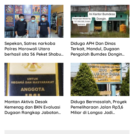
Miliar di Langsa
Aturan ASN
Sepekan, Satres narkoba
Diduga APH Dan Dinas
Polres Morowali Utara
Terkait, Mandul, Dugaan
berhasil sita 56 Peket Shabu
Pengolah Bumdes Dongin
dan amankan 4 orang
Langgar Aturan, Abaikan
pelaku
Program Pemerintah.
Mantan Aktivis Desak
Diduga Bermasalah, Proyek
Kemenag dan BKN Evaluasi
Pemeliharaan Jalan Rp3,6
Dugaan Rangkap Jabatan
Miliar di Langsa Jadi
PPPK di IAIN Langsa
Sorotan Publik