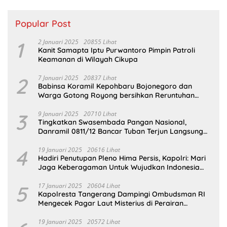
Popular Post
1
2 Januari 2025
20855 Lihat
Kanit Samapta Iptu Purwantoro Pimpin Patroli
Keamanan di Wilayah Cikupa
2
7 Januari 2025
20837 Lihat
Babinsa Koramil Kepohbaru Bojonegoro dan
Warga Gotong Royong bersihkan Reruntuhan
Gedung SDN Pejok
3
9 Januari 2025
20710 Lihat
Tingkatkan Swasembada Pangan Nasional,
Danramil 0811/12 Bancar Tuban Terjun Langsung
Dampingi Petani Tanam Padi Di Desa Pugoh
4
19 Januari 2025
20616 Lihat
Hadiri Penutupan Pleno Hima Persis, Kapolri: Mari
Jaga Keberagaman Untuk Wujudkan Indonesia
Emas 2045
5
17 Januari 2025
20604 Lihat
Kapolresta Tangerang Dampingi Ombudsman RI
Mengecek Pagar Laut Misterius di Perairan
Tangerang
19 Januari 2025
20572 Lihat