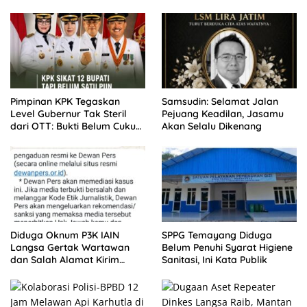
Dipertanyakan Izin
Sorotan Warga
Pimpinan KPK Tegaskan
Samsudin: Selamat Jalan
Level Gubernur Tak Steril
Pejuang Keadilan, Jasamu
dari OTT: Bukti Belum Cukup,
Akan Selalu Dikenang
Bukan Dilindungi
Diduga Oknum P3K IAIN
SPPG Temayang Diduga
Langsa Gertak Wartawan
Belum Penuhi Syarat Higiene
dan Salah Alamat Kirim
Sanitasi, Ini Kata Publik
Klarifikasi ke Media