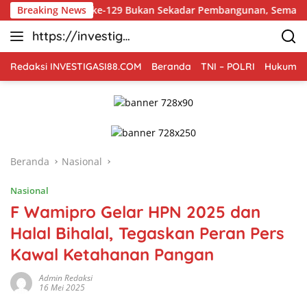
Langsung
TMMD ke-129 Bukan Sekadar Pembangunan, Semangat Nasiona
Breaking News
ke
https://investiga
konten
si88.com
Redaksi INVESTIGASI88.COM
Beranda
TNI – POLRI
Hukum Kr
Beranda
Nasional
Nasional
F Wamipro Gelar HPN 2025 dan
Halal Bihalal, Tegaskan Peran Pers
Kawal Ketahanan Pangan
Admin Redaksi
16 Mei 2025