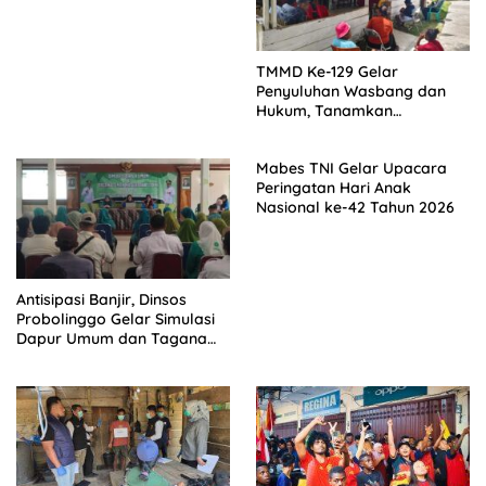
TMMD Ke-129 Gelar
Penyuluhan Wasbang dan
Hukum, Tanamkan
Kesadaran Berbangsa serta
Taat Aturan di Kampung
Mabes TNI Gelar Upacara
Sesor
Peringatan Hari Anak
Nasional ke-42 Tahun 2026
Antisipasi Banjir, Dinsos
Probolinggo Gelar Simulasi
Dapur Umum dan Tagana
Masyarakat