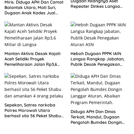
Dugaan Hilangnya Aset
Miris. Diduga APH Dan Camat
Repeater Dinkes Langsa
Balantak Utara, Mati Suri,
Belum Terjawab
Dugaan Anak Kades Jual
Bantuan Negara, Belum Ada
Mantan Aktivis Desak Kajati
Heboh Dugaan PPPK IAIN
Aceh Selidiki Proyek
Langsa Rangkap Jabatan,
Pemeliharaan Jalan Rp3,6
Publik Desak Penegakan
Miliar di Langsa
Aturan ASN
Sepekan, Satres narkoba
Polres Morowali Utara
Diduga APH Dan Dinas
berhasil sita 56 Peket Shabu
Terkait, Mandul, Dugaan
dan amankan 4 orang
Pengolah Bumdes Dongin
pelaku
Langgar Aturan, Abaikan
Program Pemerintah.