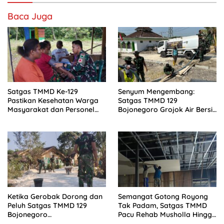
Baca Juga
Satgas TMMD Ke-129
Senyum Mengembang:
Pastikan Kesehatan Warga
Satgas TMMD 129
Masyarakat dan Personel
Bojonegoro Grojok Air Bersih
Tetap Prima Demi Suksesnya
Door to Door di Kesongo
TMMD di Kampung Sesor
Ketika Gerobak Dorong dan
Semangat Gotong Royong
Peluh Satgas TMMD 129
Tak Padam, Satgas TMMD
Bojonegoro
Pacu Rehab Musholla Hingga
Menyejahterakan Warga
Malam Hari