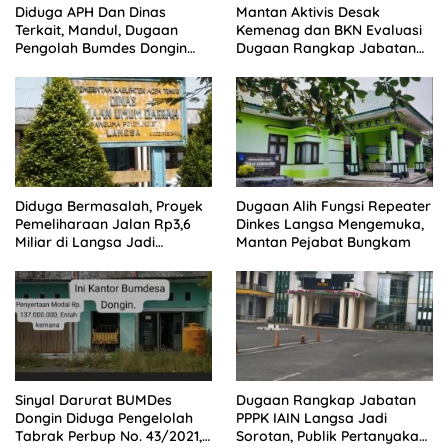
Diduga APH Dan Dinas
Mantan Aktivis Desak
Terkait, Mandul, Dugaan
Kemenag dan BKN Evaluasi
Pengolah Bumdes Dongin
Dugaan Rangkap Jabatan
Langgar Aturan, Abaikan
PPPK di IAIN Langsa
Program Pemerintah.
Diduga Bermasalah, Proyek
Dugaan Alih Fungsi Repeater
Pemeliharaan Jalan Rp3,6
Dinkes Langsa Mengemuka,
Miliar di Langsa Jadi
Mantan Pejabat Bungkam
Sorotan Publik
Sinyal Darurat BUMDes
Dugaan Rangkap Jabatan
Dongin Diduga Pengelolah
PPPK IAIN Langsa Jadi
Tabrak Perbup No. 43/2021,
Sorotan, Publik Pertanyakan