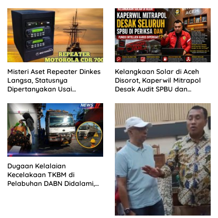
Praktisi Hukum dan Pegiat
Sikap Pihak Kampus
Kontrol Sosial Desak APH
Usut Tuntas.
Misteri Aset Repeater Dinkes
Kelangkaan Solar di Aceh
Langsa, Statusnya
Disorot, Kaperwil Mitrapol
Dipertanyakan Usai
Desak Audit SPBU dan
Pergantian Pejabat
Penguatan Intelijen
Dugaan Kelalaian
Kecelakaan TKBM di
Pelabuhan DABN Didalami,
Polisi Periksa Saksi