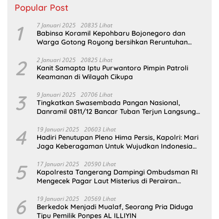
Popular Post
1
7 Januari 2025
20835 Lihat
Babinsa Koramil Kepohbaru Bojonegoro dan
Warga Gotong Royong bersihkan Reruntuhan
Gedung SDN Pejok
2
2 Januari 2025
20825 Lihat
Kanit Samapta Iptu Purwantoro Pimpin Patroli
Keamanan di Wilayah Cikupa
3
9 Januari 2025
20706 Lihat
Tingkatkan Swasembada Pangan Nasional,
Danramil 0811/12 Bancar Tuban Terjun Langsung
Dampingi Petani Tanam Padi Di Desa Pugoh
4
19 Januari 2025
20603 Lihat
Hadiri Penutupan Pleno Hima Persis, Kapolri: Mari
Jaga Keberagaman Untuk Wujudkan Indonesia
Emas 2045
5
17 Januari 2025
20590 Lihat
Kapolresta Tangerang Dampingi Ombudsman RI
Mengecek Pagar Laut Misterius di Perairan
Tangerang
6
19 Januari 2025
20569 Lihat
Berkedok Menjadi Mualaf, Seorang Pria Diduga
Tipu Pemilik Ponpes AL ILLIYIN