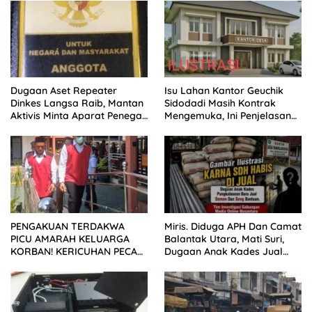
Dugaan Aset Repeater
Isu Lahan Kantor Geuchik
Dinkes Langsa Raib, Mantan
Sidodadi Masih Kontrak
Aktivis Minta Aparat Penegak
Mengemuka, Ini Penjelasan
Hukum Bergerak
Perangkat Desa
PENGAKUAN TERDAKWA
Miris. Diduga APH Dan Camat
PICU AMARAH KELUARGA
Balantak Utara, Mati Suri,
KORBAN! KERICUHAN PECAH
Dugaan Anak Kades Jual
SETELAH SIDANG TUNTUTAN
Bantuan Negara, Belum Ada
DITUNDA