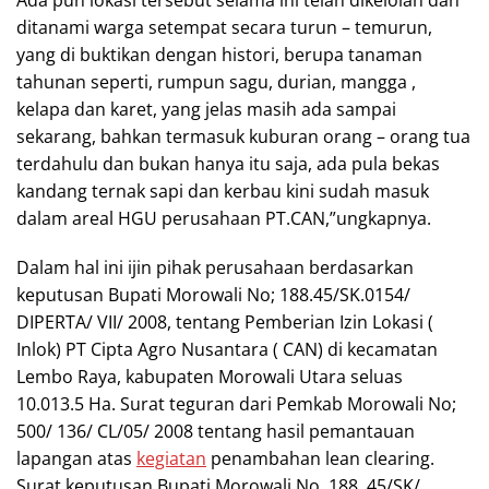
ditanami warga setempat secara turun – temurun,
yang di buktikan dengan histori, berupa tanaman
tahunan seperti, rumpun sagu, durian, mangga ,
kelapa dan karet, yang jelas masih ada sampai
sekarang, bahkan termasuk kuburan orang – orang tua
terdahulu dan bukan hanya itu saja, ada pula bekas
kandang ternak sapi dan kerbau kini sudah masuk
dalam areal HGU perusahaan PT.CAN,”ungkapnya.
Dalam hal ini ijin pihak perusahaan berdasarkan
keputusan Bupati Morowali No; 188.45/SK.0154/
DIPERTA/ VII/ 2008, tentang Pemberian Izin Lokasi (
Inlok) PT Cipta Agro Nusantara ( CAN) di kecamatan
Lembo Raya, kabupaten Morowali Utara seluas
10.013.5 Ha. Surat teguran dari Pemkab Morowali No;
500/ 136/ CL/05/ 2008 tentang hasil pemantauan
lapangan atas
kegiatan
penambahan lean clearing.
Surat keputusan Bupati Morowali No. 188. 45/SK/