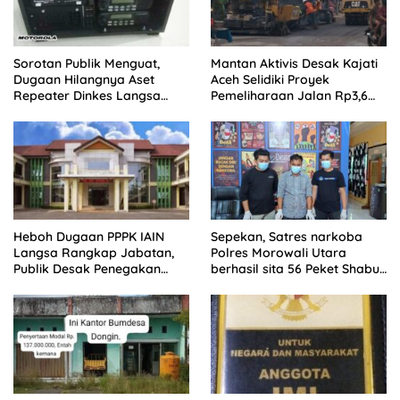
Sorotan Publik Menguat,
Mantan Aktivis Desak Kajati
Dugaan Hilangnya Aset
Aceh Selidiki Proyek
Repeater Dinkes Langsa
Pemeliharaan Jalan Rp3,6
Belum Terjawab
Miliar di Langsa
Heboh Dugaan PPPK IAIN
Sepekan, Satres narkoba
Langsa Rangkap Jabatan,
Polres Morowali Utara
Publik Desak Penegakan
berhasil sita 56 Peket Shabu
Aturan ASN
dan amankan 4 orang
pelaku