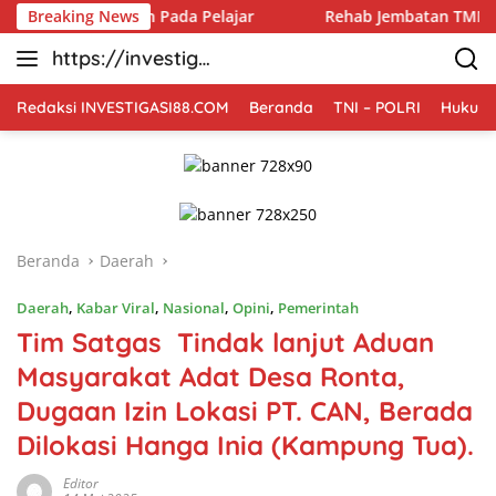
Langsung
kan Pada Pelajar
Breaking News
Rehab Jembatan TMMD Ke-129 Kodim 18
ke
https://investiga
konten
si88.com
Redaksi INVESTIGASI88.COM
Beranda
TNI – POLRI
Hukum 
Beranda
Daerah
Daerah
,
Kabar Viral
,
Nasional
,
Opini
,
Pemerintah
Tim Satgas Tindak lanjut Aduan
Masyarakat Adat Desa Ronta,
Dugaan Izin Lokasi PT. CAN, Berada
Dilokasi Hanga Inia (Kampung Tua).
Editor