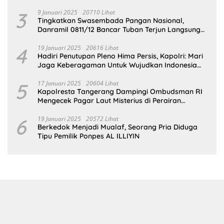
Gedung SDN Pejok
3
9 Januari 2025
20710 Lihat
Tingkatkan Swasembada Pangan Nasional,
Danramil 0811/12 Bancar Tuban Terjun Langsung
Dampingi Petani Tanam Padi Di Desa Pugoh
4
19 Januari 2025
20616 Lihat
Hadiri Penutupan Pleno Hima Persis, Kapolri: Mari
Jaga Keberagaman Untuk Wujudkan Indonesia
Emas 2045
5
17 Januari 2025
20604 Lihat
Kapolresta Tangerang Dampingi Ombudsman RI
Mengecek Pagar Laut Misterius di Perairan
Tangerang
6
19 Januari 2025
20572 Lihat
Berkedok Menjadi Mualaf, Seorang Pria Diduga
Tipu Pemilik Ponpes AL ILLIYIN