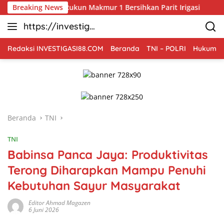
Langsung
a Poktan Rukun Makmur 1 Bersihkan Parit Irigasi
Breaking News
Bhabin
ke
https://investiga
konten
si88.com
Redaksi INVESTIGASI88.COM
Beranda
TNI – POLRI
Hukum Kr
Beranda
TNI
TNI
Babinsa Panca Jaya: Produktivitas
Terong Diharapkan Mampu Penuhi
Kebutuhan Sayur Masyarakat
Editor Ahmad Magazen
6 Juni 2026