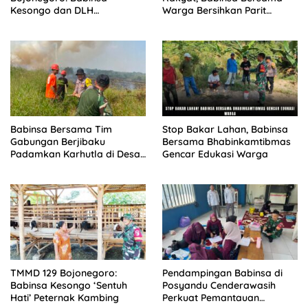
Kesongo dan DLH
Warga Bersihkan Parit
‘Keroyokan’ Buat Lubang
Secara Gotong Royong
Tanam Pohon untuk Jaga
Tanggul Sungai
Babinsa Bersama Tim
Stop Bakar Lahan, Babinsa
Gabungan Berjibaku
Bersama Bhabinkamtibmas
Padamkan Karhutla di Desa
Gencar Edukasi Warga
Binturu
TMMD 129 Bojonegoro:
Pendampingan Babinsa di
Babinsa Kesongo ‘Sentuh
Posyandu Cenderawasih
Hati’ Peternak Kambing
Perkuat Pemantauan