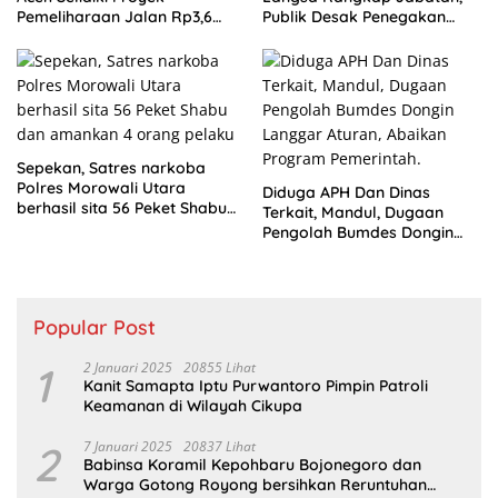
Pemeliharaan Jalan Rp3,6
Publik Desak Penegakan
Miliar di Langsa
Aturan ASN
Sepekan, Satres narkoba
Polres Morowali Utara
Diduga APH Dan Dinas
berhasil sita 56 Peket Shabu
Terkait, Mandul, Dugaan
dan amankan 4 orang
Pengolah Bumdes Dongin
pelaku
Langgar Aturan, Abaikan
Program Pemerintah.
Popular Post
1
2 Januari 2025
20855 Lihat
Kanit Samapta Iptu Purwantoro Pimpin Patroli
Keamanan di Wilayah Cikupa
2
7 Januari 2025
20837 Lihat
Babinsa Koramil Kepohbaru Bojonegoro dan
Warga Gotong Royong bersihkan Reruntuhan