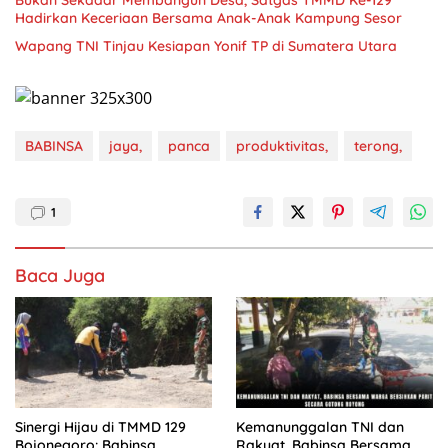
Bukan Sekadar Membangun Desa, Satgas TMMD Ke-129
Hadirkan Keceriaan Bersama Anak-Anak Kampung Sesor
Wapang TNI Tinjau Kesiapan Yonif TP di Sumatera Utara
BABINSA
jaya,
panca
produktivitas,
terong,
1
Baca Juga
Sinergi Hijau di TMMD 129
Kemanunggalan TNI dan
Bojonegoro: Babinsa
Rakyat, Babinsa Bersama