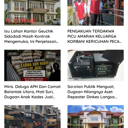
Isu Lahan Kantor Geuchik
PENGAKUAN TERDAKWA
Sidodadi Masih Kontrak
PICU AMARAH KELUARGA
Mengemuka, Ini Penjelasan
KORBAN! KERICUHAN PECAH
Perangkat Desa
SETELAH SIDANG TUNTUTAN
DITUNDA
Miris. Diduga APH Dan Camat
Sorotan Publik Menguat,
Balantak Utara, Mati Suri,
Dugaan Hilangnya Aset
Dugaan Anak Kades Jual
Repeater Dinkes Langsa
Bantuan Negara, Belum Ada
Belum Terjawab