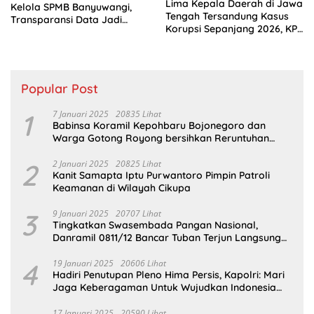
Lima Kepala Daerah di Jawa
Kelola SPMB Banyuwangi,
Tengah Tersandung Kasus
Transparansi Data Jadi
Korupsi Sepanjang 2026, KPK
Tuntutan
Terus Dalami Perkara
Popular Post
1
7 Januari 2025
20835 Lihat
Babinsa Koramil Kepohbaru Bojonegoro dan
Warga Gotong Royong bersihkan Reruntuhan
Gedung SDN Pejok
2
2 Januari 2025
20825 Lihat
Kanit Samapta Iptu Purwantoro Pimpin Patroli
Keamanan di Wilayah Cikupa
3
9 Januari 2025
20707 Lihat
Tingkatkan Swasembada Pangan Nasional,
Danramil 0811/12 Bancar Tuban Terjun Langsung
Dampingi Petani Tanam Padi Di Desa Pugoh
4
19 Januari 2025
20606 Lihat
Hadiri Penutupan Pleno Hima Persis, Kapolri: Mari
Jaga Keberagaman Untuk Wujudkan Indonesia
Emas 2045
17 Januari 2025
20590 Lihat