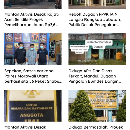
Mantan Aktivis Desak Kajati
Heboh Dugaan PPPK IAIN
Aceh Selidiki Proyek
Langsa Rangkap Jabatan,
Pemeliharaan Jalan Rp3,6
Publik Desak Penegakan
Miliar di Langsa
Aturan ASN
Sepekan, Satres narkoba
Diduga APH Dan Dinas
Polres Morowali Utara
Terkait, Mandul, Dugaan
berhasil sita 56 Peket Shabu
Pengolah Bumdes Dongin
dan amankan 4 orang
Langgar Aturan, Abaikan
pelaku
Program Pemerintah.
Mantan Aktivis Desak
Diduga Bermasalah, Proyek