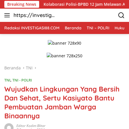
Langsung
Breaking News
Kolaborasi Polisi-BPBD 12 Jam Melawan Api Karhutla di
ke
https://investiga
konten
si88.com
Redaksi INVESTIGASI88.COM
Beranda
TNI – POLRI
Hukum 
Beranda
TNI
TNI
,
TNI - POLRI
Wujudkan Lingkungan Yang Bersih
Dan Sehat, Sertu Kasiyato Bantu
Pembuatan Jamban Warga
Binaannya
Editor Kodim Blitar