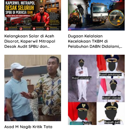
Kelangkaan Solar di Aceh
Dugaan Kelalaian
Disorot, Kaperwil Mitrapol
Kecelakaan TKBM di
Desak Audit SPBU dan
Pelabuhan DABN Didalami,
Penguatan Intelijen
Polisi Periksa Saksi
Asad M Nagib Kritik Tata