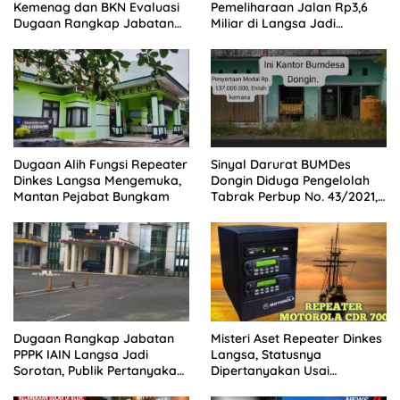
Kemenag dan BKN Evaluasi
Pemeliharaan Jalan Rp3,6
Dugaan Rangkap Jabatan
Miliar di Langsa Jadi
PPPK di IAIN Langsa
Sorotan Publik
Dugaan Alih Fungsi Repeater
Sinyal Darurat BUMDes
Dinkes Langsa Mengemuka,
Dongin Diduga Pengelolah
Mantan Pejabat Bungkam
Tabrak Perbup No. 43/2021,
Praktisi Hukum dan Pegiat
Kontrol Sosial Desak APH
Usut Tuntas.
Dugaan Rangkap Jabatan
Misteri Aset Repeater Dinkes
PPPK IAIN Langsa Jadi
Langsa, Statusnya
Sorotan, Publik Pertanyakan
Dipertanyakan Usai
Sikap Pihak Kampus
Pergantian Pejabat