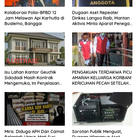
Kolaborasi Polisi-BPBD 12
Dugaan Aset Repeater
Jam Melawan Api Karhutla di
Dinkes Langsa Raib, Mantan
Bualemo, Banggai
Aktivis Minta Aparat Penegak
Hukum Bergerak
Isu Lahan Kantor Geuchik
PENGAKUAN TERDAKWA PICU
Sidodadi Masih Kontrak
AMARAH KELUARGA KORBAN!
Mengemuka, Ini Penjelasan
KERICUHAN PECAH SETELAH
Perangkat Desa
SIDANG TUNTUTAN DITUNDA
Miris. Diduga APH Dan Camat
Sorotan Publik Menguat,