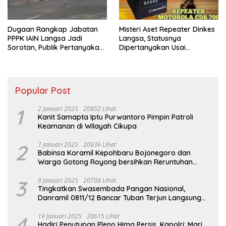
Dugaan Rangkap Jabatan
Misteri Aset Repeater Dinkes
PPPK IAIN Langsa Jadi
Langsa, Statusnya
Sorotan, Publik Pertanyakan
Dipertanyakan Usai
Sikap Pihak Kampus
Pergantian Pejabat
Popular Post
1
2 Januari 2025
20852 Lihat
Kanit Samapta Iptu Purwantoro Pimpin Patroli
Keamanan di Wilayah Cikupa
2
7 Januari 2025
20836 Lihat
Babinsa Koramil Kepohbaru Bojonegoro dan
Warga Gotong Royong bersihkan Reruntuhan
Gedung SDN Pejok
3
9 Januari 2025
20708 Lihat
Tingkatkan Swasembada Pangan Nasional,
Danramil 0811/12 Bancar Tuban Terjun Langsung
Dampingi Petani Tanam Padi Di Desa Pugoh
4
19 Januari 2025
20615 Lihat
Hadiri Penutupan Pleno Hima Persis, Kapolri: Mari