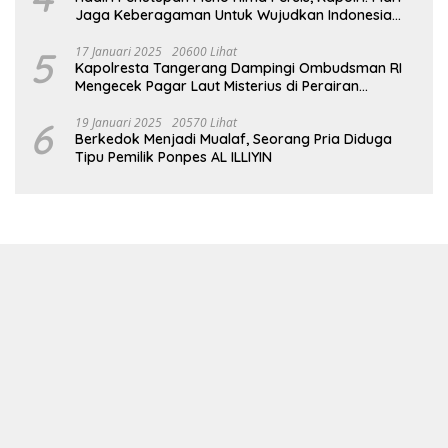
Jaga Keberagaman Untuk Wujudkan Indonesia
Emas 2045
5
17 Januari 2025
20600 Lihat
Kapolresta Tangerang Dampingi Ombudsman RI
Mengecek Pagar Laut Misterius di Perairan
Tangerang
6
19 Januari 2025
20570 Lihat
Berkedok Menjadi Mualaf, Seorang Pria Diduga
Tipu Pemilik Ponpes AL ILLIYIN