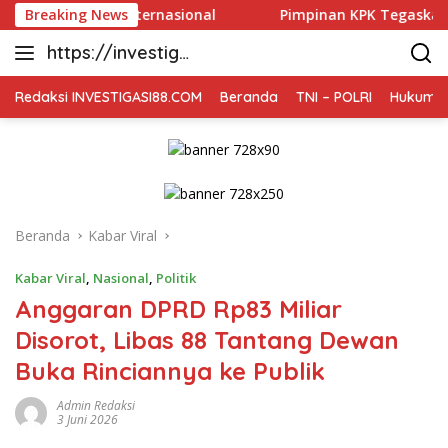
Langsung
r Internasional
Breaking News
Pimpinan KPK Tegaskan Level Gubernur T
ke
https://investiga
konten
si88.com
Redaksi INVESTIGASI88.COM
Beranda
TNI – POLRI
Hukum K
Beranda
Kabar Viral
Kabar Viral
,
Nasional
,
Politik
Anggaran DPRD Rp83 Miliar
Disorot, Libas 88 Tantang Dewan
Buka Rinciannya ke Publik
Admin Redaksi
3 Juni 2026