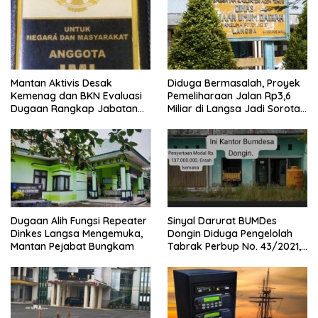
Mantan Aktivis Desak
Diduga Bermasalah, Proyek
Kemenag dan BKN Evaluasi
Pemeliharaan Jalan Rp3,6
Dugaan Rangkap Jabatan
Miliar di Langsa Jadi Sorotan
PPPK di IAIN Langsa
Publik
Dugaan Alih Fungsi Repeater
Sinyal Darurat BUMDes
Dinkes Langsa Mengemuka,
Dongin Diduga Pengelolah
Mantan Pejabat Bungkam
Tabrak Perbup No. 43/2021,
Praktisi Hukum dan Pegiat
Kontrol Sosial Desak APH
Usut Tuntas.