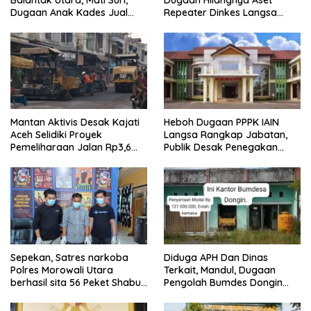
Balantak Utara, Mati Suri,
Dugaan Hilangnya Aset
Dugaan Anak Kades Jual
Repeater Dinkes Langsa
Bantuan Negara, Belum Ada
Belum Terjawab
Mantan Aktivis Desak Kajati
Heboh Dugaan PPPK IAIN
Aceh Selidiki Proyek
Langsa Rangkap Jabatan,
Pemeliharaan Jalan Rp3,6
Publik Desak Penegakan
Miliar di Langsa
Aturan ASN
Sepekan, Satres narkoba
Diduga APH Dan Dinas
Polres Morowali Utara
Terkait, Mandul, Dugaan
berhasil sita 56 Peket Shabu
Pengolah Bumdes Dongin
dan amankan 4 orang
Langgar Aturan, Abaikan
pelaku
Program Pemerintah.