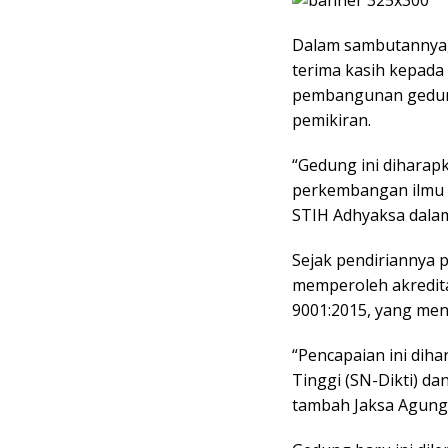
Dalam sambutannya,
terima kasih kepada
pembangunan gedung 
pemikiran.
“Gedung ini dihara
perkembangan ilmu 
STIH Adhyaksa dalam
Sejak pendiriannya 
memperoleh akreditas
9001:2015, yang men
“Pencapaian ini dih
Tinggi (SN-Dikti) da
tambah Jaksa Agung