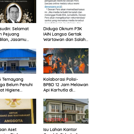
udin: Selamat
Diduga Oknum P3K
n Pejuang
IAIN Langsa Gertak
ilan, Jasamu
Wartawan dan Salah
 Selalu Dikenang
Alamat Kirim
Klarifikasi ke Media
G Temayang
Kolaborasi Polisi-
ga Belum Penuhi
BPBD 12 Jam Melawan
at Higiene
Api Karhutla di
asi, Ini Kata
Bualemo, Banggai
ik
aan Aset
Isu Lahan Kantor