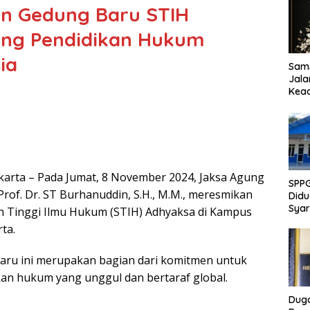
n Gedung Baru STIH
ng Pendidikan Hukum
ia
Sams
Jala
Kead
Akan
karta – Pada Jumat, 8 November 2024, Jaksa Agung
SPP
Prof. Dr. ST Burhanuddin, S.H., M.M., meresmikan
Didu
Syar
h Tinggi Ilmu Hukum (STIH) Adhyaksa di Kampus
Sanit
ta.
Publ
aru ini merupakan bagian dari komitmen untuk
an hukum yang unggul dan bertaraf global.
Dug