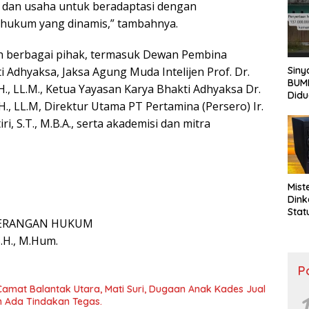
Publ
at dan usaha untuk beradaptasi dengan
hukum yang dinamis,” tambahnya.
oleh berbagai pihak, termasuk Dewan Pembina
 Adhyaksa, Jaksa Agung Muda Intelijen Prof. Dr.
Siny
BUM
., LL.M., Ketua Yayasan Karya Bhakti Adhyaksa Dr.
Didu
.H., LL.M, Direktur Utama PT Pertamina (Persero) Ir.
Tabr
43/2
i, S.T., M.B.A., serta akademisi dan mitra
Huku
Kont
APH 
Mist
Dink
Stat
NERANGAN HUKUM
Dipe
Perg
.H., M.Hum.
P
Camat Balantak Utara, Mati Suri, Dugaan Anak Kades Jual
1