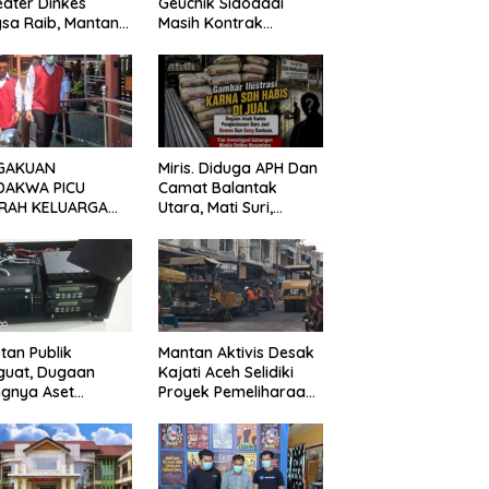
ater Dinkes
Geuchik Sidodadi
sa Raib, Mantan
Masih Kontrak
vis Minta Aparat
Mengemuka, Ini
egak Hukum
Penjelasan Perangkat
gerak
Desa
GAKUAN
Miris. Diduga APH Dan
DAKWA PICU
Camat Balantak
RAH KELUARGA
Utara, Mati Suri,
BAN! KERICUHAN
Dugaan Anak Kades
AH SETELAH
Jual Bantuan Negara,
ANG TUNTUTAN
Belum Ada Tindakan
UNDA
tan Publik
Mantan Aktivis Desak
guat, Dugaan
Kajati Aceh Selidiki
ngnya Aset
Proyek Pemeliharaan
ater Dinkes
Jalan Rp3,6 Miliar di
gsa Belum
Langsa
jawab