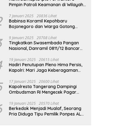
Pimpin Patroli Keamanan di Wilayah
Cikupa
2
7 Januari 2025
20836 Lihat
Babinsa Koramil Kepohbaru
Bojonegoro dan Warga Gotong
Royong bersihkan Reruntuhan
Gedung SDN Pejok
3
9 Januari 2025
20708 Lihat
Tingkatkan Swasembada Pangan
Nasional, Danramil 0811/12 Bancar
Tuban Terjun Langsung Dampingi
Petani Tanam Padi Di Desa Pugoh
4
19 Januari 2025
20615 Lihat
Hadiri Penutupan Pleno Hima Persis,
Kapolri: Mari Jaga Keberagaman
Untuk Wujudkan Indonesia Emas
2045
5
17 Januari 2025
20600 Lihat
Kapolresta Tangerang Dampingi
Ombudsman RI Mengecek Pagar
Laut Misterius di Perairan Tangerang
6
19 Januari 2025
20570 Lihat
Berkedok Menjadi Mualaf, Seorang
Pria Diduga Tipu Pemilik Ponpes AL
ILLIYIN