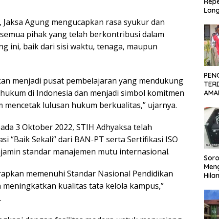
Repe
Lang
Akti
 Jaksa Agung mengucapkan rasa syukur dan
Pen
 semua pihak yang telah berkontribusi dalam
Ber
ini, baik dari sisi waktu, tenaga, maupun
PEN
pkan menjadi pusat pembelajaran yang mendukung
TER
hukum di Indonesia dan menjadi simbol komitmen
AMA
KOR
 mencetak lulusan hukum berkualitas,” ujarnya.
PEC
SID
pada 3 Oktober 2022, STIH Adhyaksa telah
DIT
i “Baik Sekali” dari BAN-PT serta Sertifikasi ISO
jamin standar manajemen mutu internasional.
Soro
Men
arapkan memenuhi Standar Nasional Pendidikan
Hila
Repe
n meningkatkan kualitas tata kelola kampus,”
Lan
.
Ter