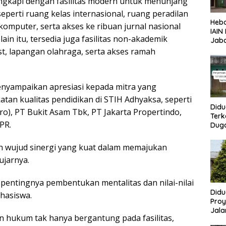
engkapi dengan fasilitas modern untuk menunjang
eperti ruang kelas internasional, ruang peradilan
Heb
omputer, serta akses ke ribuan jurnal nasional
IAIN
lain itu, tersedia juga fasilitas non-akademik
Jaba
Pen
st, lapangan olahraga, serta akses ramah
ASN
nyampaikan apresiasi kepada mitra yang
an kualitas pendidikan di STIH Adhyaksa, seperti
Didu
ro), PT Bukit Asam Tbk, PT Jakarta Propertindo,
Terk
PR.
Dug
Bum
Lang
h wujud sinergi yang kuat dalam memajukan
Aba
ujarnya.
Peme
pentingnya pembentukan mentalitas dan nilai-nilai
Didu
hasiswa.
Proy
Jala
an hukum tak hanya bergantung pada fasilitas,
Lang