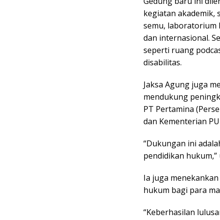
Gedung baru ini dil
kegiatan akademik, s
semu, laboratorium k
dan internasional. Se
seperti ruang podca
disabilitas.
Jaksa Agung juga me
mendukung peningkat
PT Pertamina (Perse
dan Kementerian PU
“Dukungan ini adala
pendidikan hukum,” 
Ia juga menekankan 
hukum bagi para ma
“Keberhasilan lulus