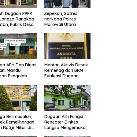
oh Dugaan PPPK
Sepekan, Satres
 Langsa Rangkap
narkoba Polres
tan, Publik Desak
Morowali Utara
egakan Aturan
berhasil sita 56 Peket
Shabu dan amankan
4 orang pelaku
ga APH Dan Dinas
Mantan Aktivis Desak
ait, Mandul,
Kemenag dan BKN
aan Pengolah
Evaluasi Dugaan
des Dongin
Rangkap Jabatan
gar Aturan,
PPPK di IAIN Langsa
ikan Program
rintah.
ga Bermasalah,
Dugaan Alih Fungsi
ek Pemeliharaan
Repeater Dinkes
n Rp3,6 Miliar di
Langsa Mengemuka,
sa Jadi Sorotan
Mantan Pejabat