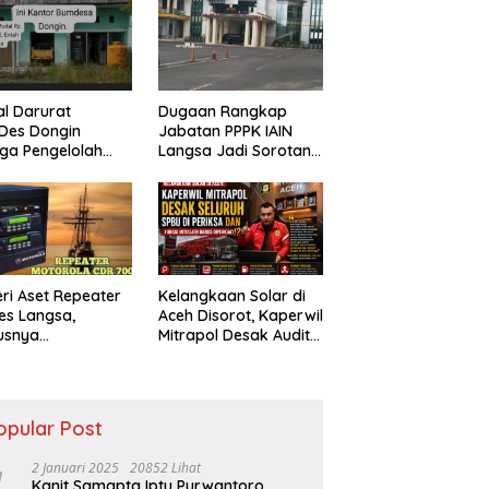
ik
Bungkam
al Darurat
Dugaan Rangkap
Des Dongin
Jabatan PPPK IAIN
ga Pengelolah
Langsa Jadi Sorotan,
ak Perbup No.
Publik Pertanyakan
021, Praktisi
Sikap Pihak Kampus
m dan Pegiat
rol Sosial Desak
Usut Tuntas.
eri Aset Repeater
Kelangkaan Solar di
es Langsa,
Aceh Disorot, Kaperwil
usnya
Mitrapol Desak Audit
rtanyakan Usai
SPBU dan Penguatan
antian Pejabat
Intelijen
opular Post
2 Januari 2025
20852 Lihat
Kanit Samapta Iptu Purwantoro