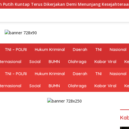
 Terus Dikerjakan Demi Menunjang Kesejahteraan Masyarakat
TNI – POLRI
Hukum Kriminal
Daerah
TNI
Nasional
nternasional
Social
BUMN
Olahraga
Kabar Viral
Ke
TNI – POLRI
Hukum Kriminal
Daerah
TNI
Nasional
nternasional
Social
BUMN
Olahraga
Kabar Viral
Ke
Kab