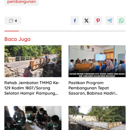
pembangunan
4
Baca Juga
Rehab Jembatan TMMD Ke-
Pastikan Program
129 Kodim 1807/Sorong
Pembangunan Tepat
Selatan Hampir Rampung,
Sasaran, Babinsa Hadiri
Perkuat Akses dan
Musdes Demi Terwujudnya
Tingkatkan Mobilitas Warga
Kesejahteraan Masyarakat
Kampung Sesor