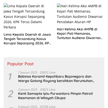
Polisi Periksa Saksi
Tuntutan
Hari Kelima Aksi AMPB di
Kejari Pati Memanas,
Lima Kepala Daerah di Jawa
Tuntutan Audiensi Diwarnai
Tengah Tersandung Kasus
Penolakan Aturan HP
Korupsi Sepanjang 2026, KPK
Terus Dalami Perkara
Popular Post
1
7 Januari 2025
20835 Lihat
Babinsa Koramil Kepohbaru Bojonegoro dan
Warga Gotong Royong bersihkan Reruntuhan
Gedung SDN Pejok
2
2 Januari 2025
20825 Lihat
Kanit Samapta Iptu Purwantoro Pimpin Patroli
Keamanan di Wilayah Cikupa
9 Januari 2025
20706 Lihat