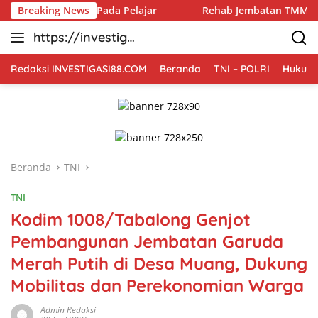
Langsung
idikan Pada Pelajar
Breaking News
Rehab Jembatan TMMD Ke-129 Kodim
ke
https://investiga
konten
si88.com
Redaksi INVESTIGASI88.COM
Beranda
TNI – POLRI
Hukum 
Beranda
TNI
TNI
Kodim 1008/Tabalong Genjot
Pembangunan Jembatan Garuda
Merah Putih di Desa Muang, Dukung
Mobilitas dan Perekonomian Warga
Admin Redaksi