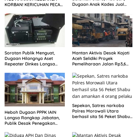
Dugaan Anak Kades Jual
KORBAN! KERICUHAN PECAH
Bantuan Negara, Belum Ada
SETELAH SIDANG TUNTUTAN
DITUNDA
Sorotan Publik Menguat,
Mantan Aktivis Desak Kajati
Dugaan Hilangnya Aset
Aceh Selidiki Proyek
Repeater Dinkes Langsa
Pemeliharaan Jalan Rp3,6
Belum Terjawab
Miliar di Langsa
Sepekan, Satres narkoba
Polres Morowali Utara
Heboh Dugaan PPPK IAIN
berhasil sita 56 Peket Shabu
Langsa Rangkap Jabatan,
dan amankan 4 orang
Publik Desak Penegakan
pelaku
Aturan ASN