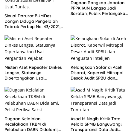
Dugaan Rangkap Jabatan
PPPK IAIN Langsa Jadi
Sorotan, Publik Pertanyakan
Sinyal Darurat BUMDes
Sikap Pihak Kampus
Dongin Diduga Pengelolah
Tabrak Perbup No. 43/2021,
Praktisi Hukum dan Pegiat
Kontrol Sosial Desak APH
Usut Tuntas.
Misteri Aset Repeater Dinkes
Kelangkaan Solar di Aceh
Langsa, Statusnya
Disorot, Kaperwil Mitrapol
Dipertanyakan Usai
Desak Audit SPBU dan
Pergantian Pejabat
Penguatan Intelijen
Dugaan Kelalaian
Asad M Nagib Kritik Tata
Kecelakaan TKBM di
Kelola SPMB Banyuwangi,
Pelabuhan DABN Didalami,
Transparansi Data Jadi