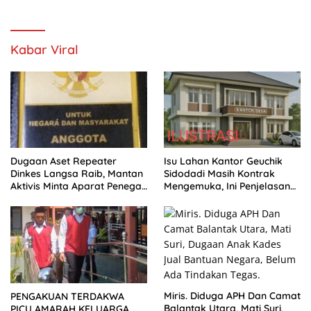
Kabar Viral
Dugaan Aset Repeater
Isu Lahan Kantor Geuchik
Dinkes Langsa Raib, Mantan
Sidodadi Masih Kontrak
Aktivis Minta Aparat Penegak
Mengemuka, Ini Penjelasan
Hukum Bergerak
Perangkat Desa
Miris. Diduga APH Dan Camat
PENGAKUAN TERDAKWA
Balantak Utara, Mati Suri,
PICU AMARAH KELUARGA