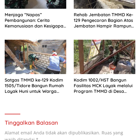
Menjaga “Napas”
Rehab Jembatan TMMD Ke-
Pembangunan: Cerita
129 Pengecoran Bagian Atas
Kemanusiaan dan Kesigapan
Jembatan Hampir Rampung,
Tim Kesehatan Satgas
Akses Masyarakat Kampung
TMMD 129 Bojonegoro
Sesor Segera Lebih Aman
dan Lancar
Satgas TMMD ke-129 Kodim
Kodim 1002/HST Bangun
1505/Tidore Bangun Rumah
Fasilitas MCK Layak melalui
Layak Huni untuk Warga
Program TMMD di Desa
Kurang Mampu di Wasile
Awang
Tengah
Tinggalkan Balasan
Alamat email Anda tidak akan dipublikasikan.
Ruas yang
wajib ditandai
*