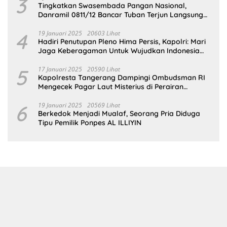
3
Tingkatkan Swasembada Pangan Nasional,
Danramil 0811/12 Bancar Tuban Terjun Langsung
Dampingi Petani Tanam Padi Di Desa Pugoh
4
19 Januari 2025
20603 Lihat
Hadiri Penutupan Pleno Hima Persis, Kapolri: Mari
Jaga Keberagaman Untuk Wujudkan Indonesia
Emas 2045
5
17 Januari 2025
20590 Lihat
Kapolresta Tangerang Dampingi Ombudsman RI
Mengecek Pagar Laut Misterius di Perairan
Tangerang
6
19 Januari 2025
20569 Lihat
Berkedok Menjadi Mualaf, Seorang Pria Diduga
Tipu Pemilik Ponpes AL ILLIYIN