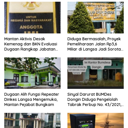
pelaku
Program Pemerintah.
Mantan Aktivis Desak
Diduga Bermasalah, Proyek
Kemenag dan BKN Evaluasi
Pemeliharaan Jalan Rp3,6
Dugaan Rangkap Jabatan
Miliar di Langsa Jadi Sorotan
PPPK di IAIN Langsa
Publik
Dugaan Alih Fungsi Repeater
Sinyal Darurat BUMDes
Dinkes Langsa Mengemuka,
Dongin Diduga Pengelolah
Mantan Pejabat Bungkam
Tabrak Perbup No. 43/2021,
Praktisi Hukum dan Pegiat
Kontrol Sosial Desak APH
Usut Tuntas.