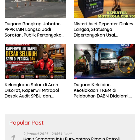
Dugaan Rangkap Jabatan
Misteri Aset Repeater Dinkes
PPPK IAIN Langsa Jadi
Langsa, Statusnya
Sorotan, Publik Pertanyakan
Dipertanyakan Usai
Sikap Pihak Kampus
Pergantian Pejabat
Kelangkaan Solar di Aceh
Dugaan Kelalaian
Disorot, Kaperwil Mitrapol
Kecelakaan TKBM di
Desak Audit SPBU dan
Pelabuhan DABN Didalami,
Penguatan Intelijen
Polisi Periksa Saksi
Popular Post
1
2 Januari 2025
20851 Lihat
Kanit Samapta Iptu Purwantoro Pimpin Patroli