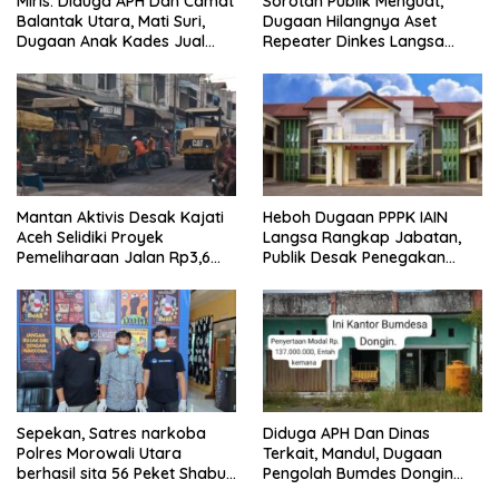
Miris. Diduga APH Dan Camat
Sorotan Publik Menguat,
Balantak Utara, Mati Suri,
Dugaan Hilangnya Aset
Dugaan Anak Kades Jual
Repeater Dinkes Langsa
Bantuan Negara, Belum Ada
Belum Terjawab
Mantan Aktivis Desak Kajati
Heboh Dugaan PPPK IAIN
Aceh Selidiki Proyek
Langsa Rangkap Jabatan,
Pemeliharaan Jalan Rp3,6
Publik Desak Penegakan
Miliar di Langsa
Aturan ASN
Sepekan, Satres narkoba
Diduga APH Dan Dinas
Polres Morowali Utara
Terkait, Mandul, Dugaan
berhasil sita 56 Peket Shabu
Pengolah Bumdes Dongin
dan amankan 4 orang
Langgar Aturan, Abaikan