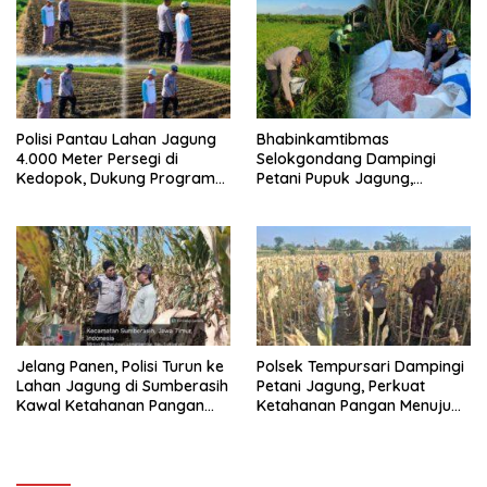
Polisi Pantau Lahan Jagung
Bhabinkamtibmas
4.000 Meter Persegi di
Selokgondang Dampingi
Kedopok, Dukung Program
Petani Pupuk Jagung,
Ketahanan Pangan
Dukung Asta Cita Ketahanan
Pangan
Jelang Panen, Polisi Turun ke
Polsek Tempursari Dampingi
Lahan Jagung di Sumberasih
Petani Jagung, Perkuat
Kawal Ketahanan Pangan
Ketahanan Pangan Menuju
Nasional
Swasembada Nasional