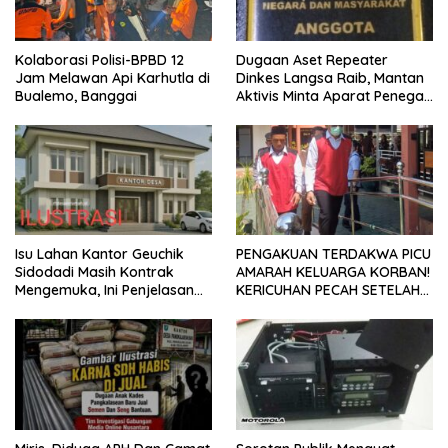
Kolaborasi Polisi-BPBD 12
Dugaan Aset Repeater
Jam Melawan Api Karhutla di
Dinkes Langsa Raib, Mantan
Bualemo, Banggai
Aktivis Minta Aparat Penegak
Hukum Bergerak
Isu Lahan Kantor Geuchik
PENGAKUAN TERDAKWA PICU
Sidodadi Masih Kontrak
AMARAH KELUARGA KORBAN!
Mengemuka, Ini Penjelasan
KERICUHAN PECAH SETELAH
Perangkat Desa
SIDANG TUNTUTAN DITUNDA