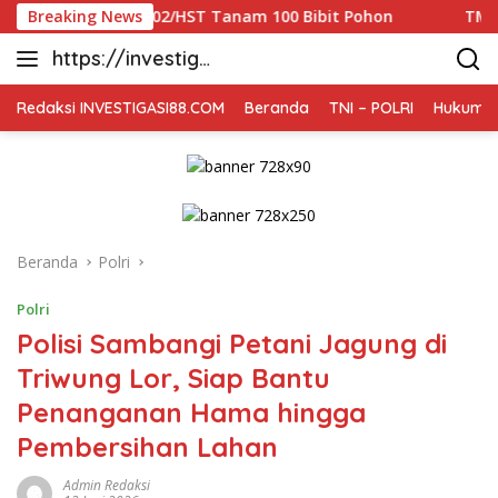
Langsung
dim 1002/HST Tanam 100 Bibit Pohon
Breaking News
TMMD Ke-129 Tunt
ke
https://investiga
konten
si88.com
Redaksi INVESTIGASI88.COM
Beranda
TNI – POLRI
Hukum K
Beranda
Polri
Polri
Polisi Sambangi Petani Jagung di
Triwung Lor, Siap Bantu
Penanganan Hama hingga
Pembersihan Lahan
Admin Redaksi