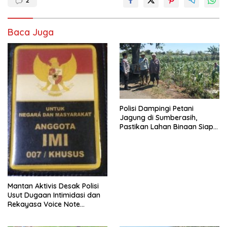
2
Baca Juga
Polisi Dampingi Petani
Jagung di Sumberasih,
Pastikan Lahan Binaan Siap
Dukung Ketahanan Pangan
Mantan Aktivis Desak Polisi
Usut Dugaan Intimidasi dan
Rekayasa Voice Note
terhadap Oknum PPPK