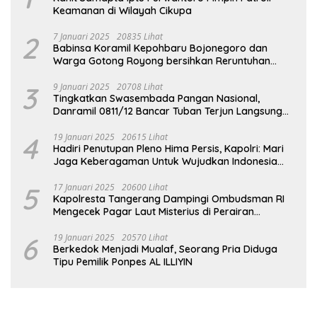
Keamanan di Wilayah Cikupa
2
7 Januari 2025
20835 Lihat
Babinsa Koramil Kepohbaru Bojonegoro dan
Warga Gotong Royong bersihkan Reruntuhan
Gedung SDN Pejok
3
9 Januari 2025
20708 Lihat
Tingkatkan Swasembada Pangan Nasional,
Danramil 0811/12 Bancar Tuban Terjun Langsung
Dampingi Petani Tanam Padi Di Desa Pugoh
4
19 Januari 2025
20615 Lihat
Hadiri Penutupan Pleno Hima Persis, Kapolri: Mari
Jaga Keberagaman Untuk Wujudkan Indonesia
Emas 2045
5
17 Januari 2025
20600 Lihat
Kapolresta Tangerang Dampingi Ombudsman RI
Mengecek Pagar Laut Misterius di Perairan
Tangerang
6
19 Januari 2025
20570 Lihat
Berkedok Menjadi Mualaf, Seorang Pria Diduga
Tipu Pemilik Ponpes AL ILLIYIN