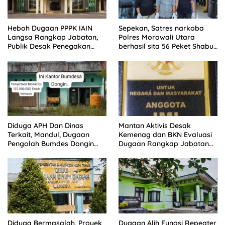
Heboh Dugaan PPPK IAIN
Sepekan, Satres narkoba
Langsa Rangkap Jabatan,
Polres Morowali Utara
Publik Desak Penegakan
berhasil sita 56 Peket Shabu
Aturan ASN
dan amankan 4 orang
pelaku
Diduga APH Dan Dinas
Mantan Aktivis Desak
Terkait, Mandul, Dugaan
Kemenag dan BKN Evaluasi
Pengolah Bumdes Dongin
Dugaan Rangkap Jabatan
Langgar Aturan, Abaikan
PPPK di IAIN Langsa
Program Pemerintah.
Diduga Bermasalah, Proyek
Dugaan Alih Fungsi Repeater