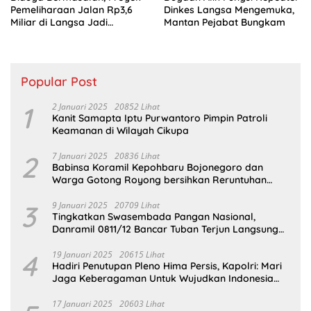
Pemeliharaan Jalan Rp3,6
Dinkes Langsa Mengemuka,
Miliar di Langsa Jadi
Mantan Pejabat Bungkam
Sorotan Publik
Popular Post
1
2 Januari 2025
20852 Lihat
Kanit Samapta Iptu Purwantoro Pimpin Patroli
Keamanan di Wilayah Cikupa
2
7 Januari 2025
20836 Lihat
Babinsa Koramil Kepohbaru Bojonegoro dan
Warga Gotong Royong bersihkan Reruntuhan
Gedung SDN Pejok
3
9 Januari 2025
20709 Lihat
Tingkatkan Swasembada Pangan Nasional,
Danramil 0811/12 Bancar Tuban Terjun Langsung
Dampingi Petani Tanam Padi Di Desa Pugoh
4
19 Januari 2025
20615 Lihat
Hadiri Penutupan Pleno Hima Persis, Kapolri: Mari
Jaga Keberagaman Untuk Wujudkan Indonesia
Emas 2045
17 Januari 2025
20603 Lihat