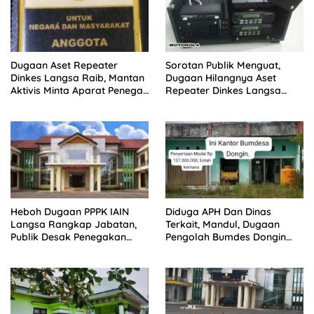
Dugaan Aset Repeater
Sorotan Publik Menguat,
Dinkes Langsa Raib, Mantan
Dugaan Hilangnya Aset
Aktivis Minta Aparat Penegak
Repeater Dinkes Langsa
Hukum Bergerak
Belum Terjawab
Heboh Dugaan PPPK IAIN
Diduga APH Dan Dinas
Langsa Rangkap Jabatan,
Terkait, Mandul, Dugaan
Publik Desak Penegakan
Pengolah Bumdes Dongin
Aturan ASN
Langgar Aturan, Abaikan
Program Pemerintah.