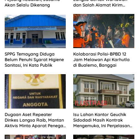
Akan Selalu Dikenang
dan Salah Alamat Kirim
Klarifikasi ke Media
SPPG Temayang Diduga
Kolaborasi Polisi-BPBD 12
Belum Penuhi Syarat Higiene
Jam Melawan Api Karhutla
Sanitasi, Ini Kata Publik
di Bualemo, Banggai
Dugaan Aset Repeater
Isu Lahan Kantor Geuchik
Dinkes Langsa Raib, Mantan
Sidodadi Masih Kontrak
Aktivis Minta Aparat Penegak
Mengemuka, Ini Penjelasan
Hukum Bergerak
Perangkat Desa