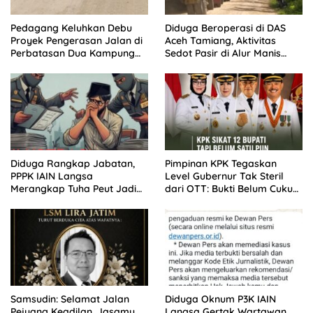
Pedagang Keluhkan Debu
Diduga Beroperasi di DAS
Proyek Pengerasan Jalan di
Aceh Tamiang, Aktivitas
Perbatasan Dua Kampung
Sedot Pasir di Alur Manis
Aceh Tamiang
Dipertanyakan Izin
Diduga Rangkap Jabatan,
Pimpinan KPK Tegaskan
PPPK IAIN Langsa
Level Gubernur Tak Steril
Merangkap Tuha Peut Jadi
dari OTT: Bukti Belum Cukup,
Sorotan Warga
Bukan Dilindungi
Samsudin: Selamat Jalan
Diduga Oknum P3K IAIN
Pejuang Keadilan, Jasamu
Langsa Gertak Wartawan