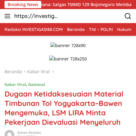
Langsung
rhana: Satgas TMMD 129 Bojonegoro Membangun Kesadaran dan K
Breaking News
ke
https://investiga
konten
si88.com
Redaksi INVESTIGASI88.COM
Beranda
TNI – POLRI
Hukum Kr
Beranda
Kabar Viral
Kabar Viral
,
Nasional
Dugaan Ketidaksesuaian Material
Timbunan Tol Yogyakarta–Bawen
Mengemuka, LSM LIRA Minta
Pekerjaan Dievaluasi Menyeluruh
Admin Redaksi