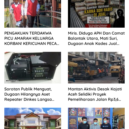
PENGAKUAN TERDAKWA
Miris. Diduga APH Dan Camat
PICU AMARAH KELUARGA
Balantak Utara, Mati Suri,
KORBAN! KERICUHAN PECAH
Dugaan Anak Kades Jual
SETELAH SIDANG TUNTUTAN
Bantuan Negara, Belum Ada
DITUNDA
Sorotan Publik Menguat,
Mantan Aktivis Desak Kajati
Dugaan Hilangnya Aset
Aceh Selidiki Proyek
Repeater Dinkes Langsa
Pemeliharaan Jalan Rp3,6
Belum Terjawab
Miliar di Langsa