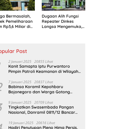
ga Bermasalah,
Dugaan Alih Fungsi
ek Pemeliharaan
Repeater Dinkes
n Rp3,6 Miliar di
Langsa Mengemuka,
sa Jadi Sorotan
Mantan Pejabat
ik
Bungkam
opular Post
2 Januari 2025
20855 Lihat
Kanit Samapta Iptu Purwantoro
Pimpin Patroli Keamanan di Wilayah
Cikupa
2
7 Januari 2025
20837 Lihat
Babinsa Koramil Kepohbaru
Bojonegoro dan Warga Gotong
Royong bersihkan Reruntuhan
Gedung SDN Pejok
3
9 Januari 2025
20709 Lihat
Tingkatkan Swasembada Pangan
Nasional, Danramil 0811/12 Bancar
Tuban Terjun Langsung Dampingi
Petani Tanam Padi Di Desa Pugoh
4
19 Januari 2025
20616 Lihat
Hadiri Penutupan Pleno Hima Persis,