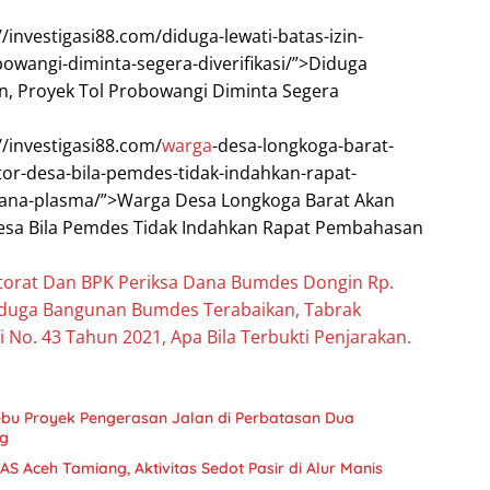
//investigasi88.com/diduga-lewati-batas-izin-
bowangi-diminta-segera-diverifikasi/”>Diduga
zin, Proyek Tol Probowangi Diminta Segera
//investigasi88.com/
warga
-desa-longkoga-barat-
tor-desa-bila-pemdes-tidak-indahkan-rapat-
na-plasma/”>Warga Desa Longkoga Barat Akan
esa Bila Pemdes Tidak Indahkan Rapat Pembahasan
torat Dan BPK Periksa Dana Bumdes Dongin Rp.
iduga Bangunan Bumdes Terabaikan, Tabrak
 No. 43 Tahun 2021, Apa Bila Terbukti Penjarakan.
bu Proyek Pengerasan Jalan di Perbatasan Dua
g
AS Aceh Tamiang, Aktivitas Sedot Pasir di Alur Manis