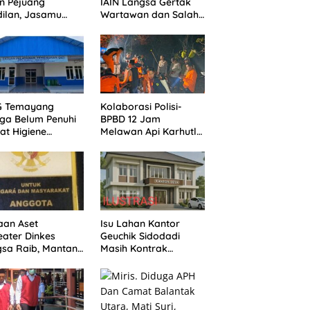
n Pejuang
IAIN Langsa Gertak
ilan, Jasamu
Wartawan dan Salah
 Selalu Dikenang
Alamat Kirim
Klarifikasi ke Media
G Temayang
Kolaborasi Polisi-
ga Belum Penuhi
BPBD 12 Jam
at Higiene
Melawan Api Karhutla
asi, Ini Kata
di Bualemo, Banggai
ik
aan Aset
Isu Lahan Kantor
ater Dinkes
Geuchik Sidodadi
sa Raib, Mantan
Masih Kontrak
vis Minta Aparat
Mengemuka, Ini
egak Hukum
Penjelasan Perangkat
gerak
Desa