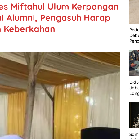
es Miftahul Ulum Kerpangan
mi Alumni, Pengasuh Harap
n Keberkahan
Ped
Deb
Peng
Per
Kam
Tam
Did
Jaba
Lan
Tuha
Sor
Sams