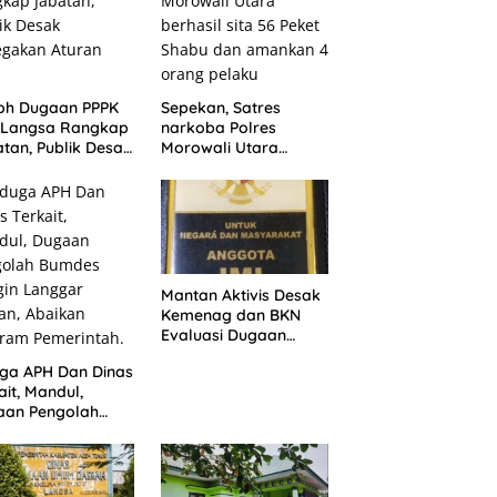
oh Dugaan PPPK
Sepekan, Satres
N Langsa Rangkap
narkoba Polres
tan, Publik Desak
Morowali Utara
egakan Aturan
berhasil sita 56 Peket
Shabu dan amankan
4 orang pelaku
Mantan Aktivis Desak
Kemenag dan BKN
Evaluasi Dugaan
Rangkap Jabatan
ga APH Dan Dinas
PPPK di IAIN Langsa
ait, Mandul,
aan Pengolah
des Dongin
gar Aturan,
ikan Program
rintah.