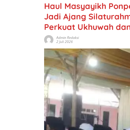
Haul Masyayikh Ponp
Jadi Ajang Silaturah
Perkuat Ukhuwah da
Admin Redaksi
2 Juli 2026