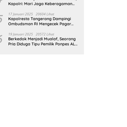
Kapolri: Mari Jaga Keberagaman
Untuk Wujudkan Indonesia Emas
2045
5
17 Januari 2025
20604 Lihat
Kapolresta Tangerang Dampingi
Ombudsman RI Mengecek Pagar
Laut Misterius di Perairan Tangerang
6
19 Januari 2025
20572 Lihat
Berkedok Menjadi Mualaf, Seorang
Pria Diduga Tipu Pemilik Ponpes AL
ILLIYIN