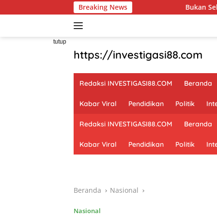
Langsung
Breaking News
Bukan Sekadar Membangun Desa
ke
konten
tutup
https://investigasi88.com
Redaksi INVESTIGASI88.COM
Beranda
Kabar Viral
Pendidikan
Politik
Int
Redaksi INVESTIGASI88.COM
Beranda
Kabar Viral
Pendidikan
Politik
Int
Beranda
Nasional
Nasional