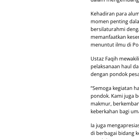
Kehadiran para alum
momen penting dalam
bersilaturahmi den
memanfaatkan kesem
menuntut ilmu di Po
Ustaz Faqih mewaki
pelaksanaan haul da
dengan pondok pesa
“Semoga kegiatan ha
pondok. Kami juga 
makmur, berkembang
keberkahan bagi uma
Ia juga mengapresias
di berbagai bidang 