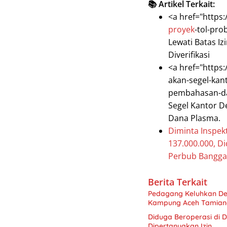
📚 Artikel Terkait:
<a href="https:
proyek
-tol-pro
Lewati Batas I
Diverifikasi
<a href="https:
akan-segel-kan
pembahasan-da
Segel Kantor D
Dana Plasma.
Diminta Inspek
137.000.000, D
Perbub Banggai
Berita Terkait
Pedagang Keluhkan De
Kampung Aceh Tamian
Diduga Beroperasi di D
Dipertanyakan Izin