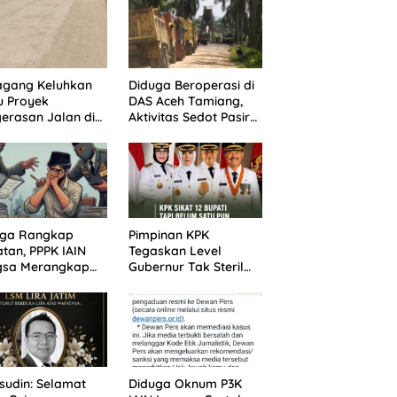
agang Keluhkan
Diduga Beroperasi di
u Proyek
DAS Aceh Tamiang,
erasan Jalan di
Aktivitas Sedot Pasir
batasan Dua
di Alur Manis
pung Aceh
Dipertanyakan Izin
iang
uga Rangkap
Pimpinan KPK
tan, PPPK IAIN
Tegaskan Level
gsa Merangkap
Gubernur Tak Steril
 Peut Jadi
dari OTT: Bukti Belum
otan Warga
Cukup, Bukan
Dilindungi
udin: Selamat
Diduga Oknum P3K