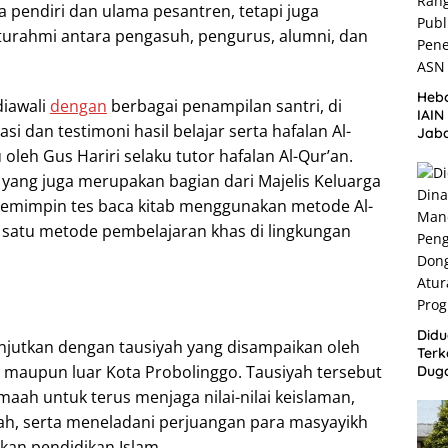
 pendiri dan ulama pesantren, tetapi juga
aturahmi antara pengasuh, pengurus, alumni, dan
Heb
diawali
dengan
berbagai penampilan santri, di
IAI
i dan testimoni hasil belajar serta hafalan Al-
Jaba
Pen
oleh Gus Hariri selaku tutor hafalan Al-Qur’an.
ASN
ri yang juga merupakan bagian dari Majelis Keluarga
mimpin tes baca kitab menggunakan metode Al-
h satu metode pembelajaran khas di lingkungan
Didu
njutkan dengan tausiyah yang disampaikan oleh
Terk
 maupun luar Kota Probolinggo. Tausiyah tersebut
Dug
Bum
aah untuk terus menjaga nilai-nilai keislaman,
Lang
, serta meneladani perjuangan para masyayikh
Aba
Peme
n pendidikan Islam.