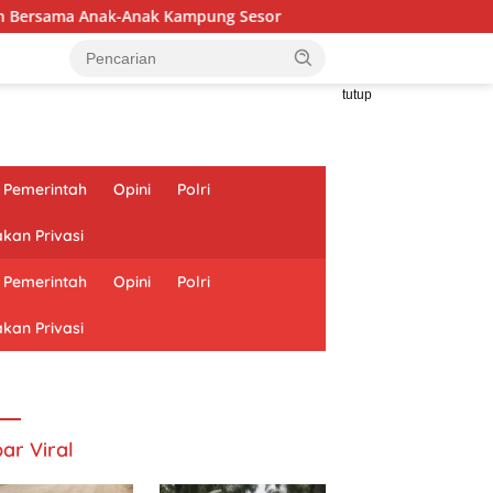
Kampung Sesor
Wapang TNI Tinjau Kesiapan Yonif TP di 
tutup
Pemerintah
Opini
Polri
akan Privasi
Pemerintah
Opini
Polri
akan Privasi
ar Viral