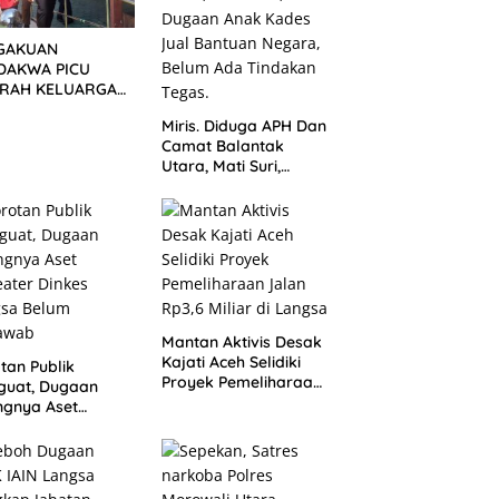
GAKUAN
DAKWA PICU
RAH KELUARGA
BAN! KERICUHAN
Miris. Diduga APH Dan
AH SETELAH
Camat Balantak
ANG TUNTUTAN
Utara, Mati Suri,
UNDA
Dugaan Anak Kades
Jual Bantuan Negara,
Belum Ada Tindakan
Mantan Aktivis Desak
Kajati Aceh Selidiki
tan Publik
Proyek Pemeliharaan
guat, Dugaan
Jalan Rp3,6 Miliar di
ngnya Aset
Langsa
ater Dinkes
gsa Belum
jawab