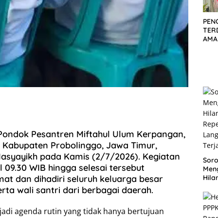
PEN
TER
AMA
KOR
PEC
SID
DIT
ondok Pesantren Miftahul Ulum Kerpangan,
 Kabupaten Probolinggo, Jawa Timur,
asyayikh pada Kamis (2/7/2026). Kegiatan
Soro
l 09.30 WIB hingga selesai tersebut
Men
at dan dihadiri seluruh keluarga besar
Hila
Repe
rta wali santri dari berbagai daerah.
Lan
Ter
adi agenda rutin yang tidak hanya bertujuan