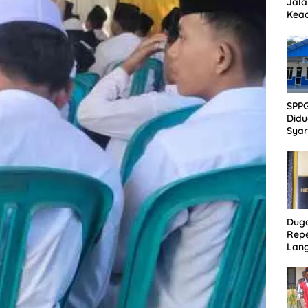
Jala
Kead
Akan
SPP
Didu
Syar
Sanit
Publ
Dug
Repe
Lang
Akti
Pen
Ber