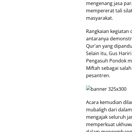
mengenang jasa para
mempererat tali sil
masyarakat.
Rangkaian kegiatan 
antaranya demonstras
Qur’an yang dipandu 
Selain itu, Gus Hari
Pengasuh Pondok me
Miftah sebagai sala
pesantren.
Acara kemudian dila
mubaligh dari dalam
mengajak seluruh jam
memperkuat ukhuwah
dalam mengembangka