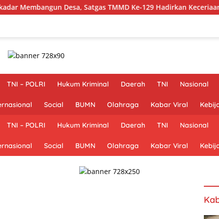
, Satgas TMMD Ke-129 Hadirkan Keceriaan Bersama Anak-Anak 
TNI – POLRI
Hukum Kriminal
Daerah
TNI
Nasional
ernasional
Social
BUMN
Olahraga
Kabar Viral
Kebij
TNI – POLRI
Hukum Kriminal
Daerah
TNI
Nasional
ernasional
Social
BUMN
Olahraga
Kabar Viral
Kebij
Kab