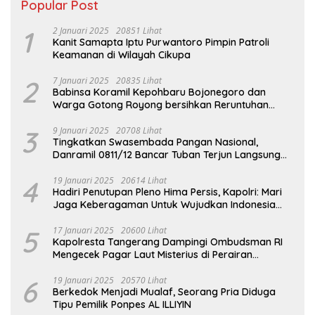
Popular Post
1
2 Januari 2025
20851 Lihat
Kanit Samapta Iptu Purwantoro Pimpin Patroli
Keamanan di Wilayah Cikupa
2
7 Januari 2025
20835 Lihat
Babinsa Koramil Kepohbaru Bojonegoro dan
Warga Gotong Royong bersihkan Reruntuhan
Gedung SDN Pejok
3
9 Januari 2025
20708 Lihat
Tingkatkan Swasembada Pangan Nasional,
Danramil 0811/12 Bancar Tuban Terjun Langsung
Dampingi Petani Tanam Padi Di Desa Pugoh
4
19 Januari 2025
20614 Lihat
Hadiri Penutupan Pleno Hima Persis, Kapolri: Mari
Jaga Keberagaman Untuk Wujudkan Indonesia
Emas 2045
5
17 Januari 2025
20600 Lihat
Kapolresta Tangerang Dampingi Ombudsman RI
Mengecek Pagar Laut Misterius di Perairan
Tangerang
6
19 Januari 2025
20570 Lihat
Berkedok Menjadi Mualaf, Seorang Pria Diduga
Tipu Pemilik Ponpes AL ILLIYIN