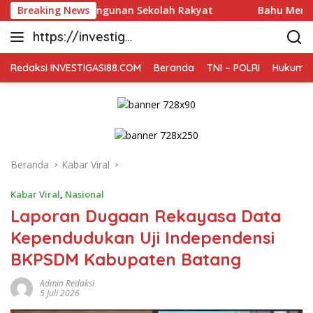
Langsung
mbangunan Sekolah Rakyat
Breaking News
Bahu Membahu Demi Desa S
ke
https://investiga
konten
si88.com
Redaksi INVESTIGASI88.COM
Beranda
TNI – POLRI
Hukum K
Beranda
Kabar Viral
Kabar Viral
,
Nasional
Laporan Dugaan Rekayasa Data
Kependudukan Uji Independensi
BKPSDM Kabupaten Batang
Admin Redaksi
5 Juli 2026