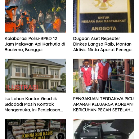
Kolaborasi Polisi-BPBD 12
Dugaan Aset Repeater
Jam Melawan Api Karhutla di
Dinkes Langsa Raib, Mantan
Bualemo, Banggai
Aktivis Minta Aparat Penegak
Hukum Bergerak
Isu Lahan Kantor Geuchik
PENGAKUAN TERDAKWA PICU
Sidodadi Masih Kontrak
AMARAH KELUARGA KORBAN!
Mengemuka, Ini Penjelasan
KERICUHAN PECAH SETELAH
Perangkat Desa
SIDANG TUNTUTAN DITUNDA