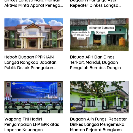
Dinkes Langsa Raib, Mantan
Dugaan Hilangnya Aset
Aktivis Minta Aparat Penegak
Repeater Dinkes Langsa
Hukum Bergerak
Belum Terjawab
Heboh Dugaan PPPK IAIN
Diduga APH Dan Dinas
Langsa Rangkap Jabatan,
Terkait, Mandul, Dugaan
Publik Desak Penegakan
Pengolah Bumdes Dongin
Aturan ASN
Langgar Aturan, Abaikan
Program Pemerintah.
Wapang TNI Hadiri
Dugaan Alih Fungsi Repeater
Penyampaian LHP BPK atas
Dinkes Langsa Mengemuka,
Laporan Keuangan
Mantan Pejabat Bungkam