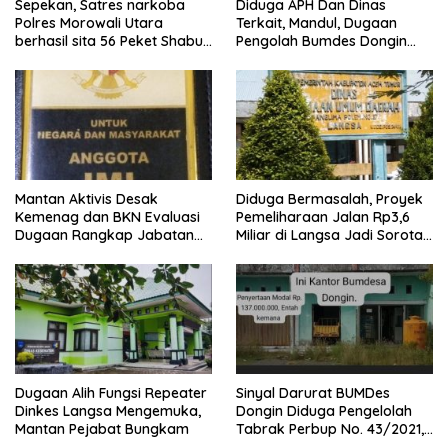
Sepekan, Satres narkoba
Diduga APH Dan Dinas
Polres Morowali Utara
Terkait, Mandul, Dugaan
berhasil sita 56 Peket Shabu
Pengolah Bumdes Dongin
dan amankan 4 orang
Langgar Aturan, Abaikan
pelaku
Program Pemerintah.
Mantan Aktivis Desak
Diduga Bermasalah, Proyek
Kemenag dan BKN Evaluasi
Pemeliharaan Jalan Rp3,6
Dugaan Rangkap Jabatan
Miliar di Langsa Jadi Sorotan
PPPK di IAIN Langsa
Publik
Dugaan Alih Fungsi Repeater
Sinyal Darurat BUMDes
Dinkes Langsa Mengemuka,
Dongin Diduga Pengelolah
Mantan Pejabat Bungkam
Tabrak Perbup No. 43/2021,
Praktisi Hukum dan Pegiat