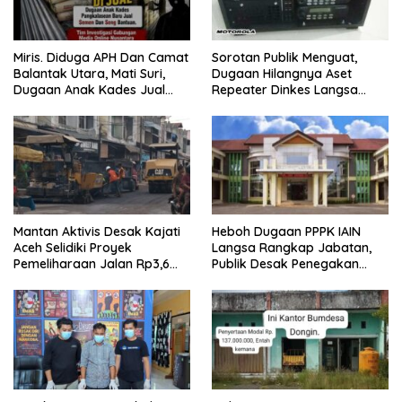
Miris. Diduga APH Dan Camat
Sorotan Publik Menguat,
Balantak Utara, Mati Suri,
Dugaan Hilangnya Aset
Dugaan Anak Kades Jual
Repeater Dinkes Langsa
Bantuan Negara, Belum Ada
Belum Terjawab
Mantan Aktivis Desak Kajati
Heboh Dugaan PPPK IAIN
Aceh Selidiki Proyek
Langsa Rangkap Jabatan,
Pemeliharaan Jalan Rp3,6
Publik Desak Penegakan
Miliar di Langsa
Aturan ASN