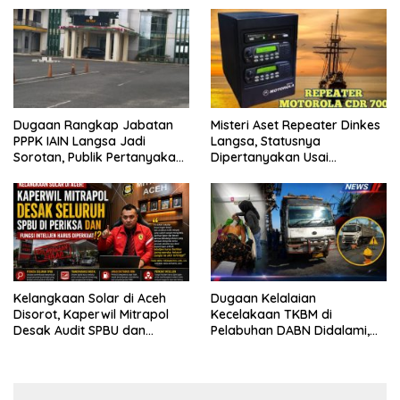
Kontrol Sosial Desak APH
Usut Tuntas.
Dugaan Rangkap Jabatan
Misteri Aset Repeater Dinkes
PPPK IAIN Langsa Jadi
Langsa, Statusnya
Sorotan, Publik Pertanyakan
Dipertanyakan Usai
Sikap Pihak Kampus
Pergantian Pejabat
Kelangkaan Solar di Aceh
Dugaan Kelalaian
Disorot, Kaperwil Mitrapol
Kecelakaan TKBM di
Desak Audit SPBU dan
Pelabuhan DABN Didalami,
Penguatan Intelijen
Polisi Periksa Saksi