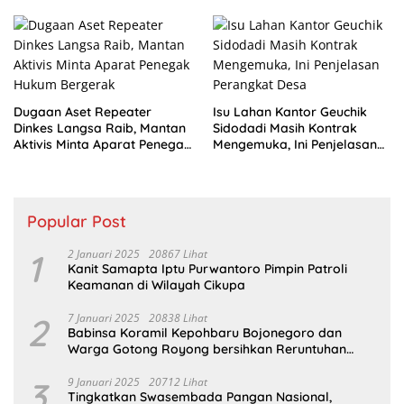
Dugaan Aset Repeater
Isu Lahan Kantor Geuchik
Dinkes Langsa Raib, Mantan
Sidodadi Masih Kontrak
Aktivis Minta Aparat Penegak
Mengemuka, Ini Penjelasan
Hukum Bergerak
Perangkat Desa
Popular Post
1
2 Januari 2025
20867 Lihat
Kanit Samapta Iptu Purwantoro Pimpin Patroli
Keamanan di Wilayah Cikupa
2
7 Januari 2025
20838 Lihat
Babinsa Koramil Kepohbaru Bojonegoro dan
Warga Gotong Royong bersihkan Reruntuhan
Gedung SDN Pejok
3
9 Januari 2025
20712 Lihat
Tingkatkan Swasembada Pangan Nasional,