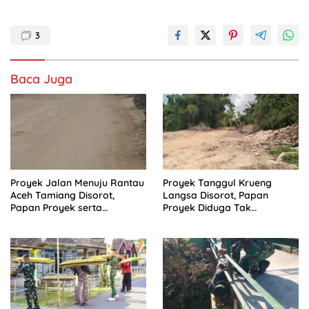
3
Baca Juga
Proyek Jalan Menuju Rantau
Proyek Tanggul Krueng
Aceh Tamiang Disorot,
Langsa Disorot, Papan
Papan Proyek serta
Proyek Diduga Tak
Anggaran Dipertanyakan
Cantumkan Batas Akhir
Proyek