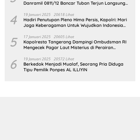
Danramil 0811/12 Bancar Tuban Terjun Langsung
Dampingi Petani Tanam Padi Di Desa Pugoh
4
19 Januari 2025
20618 Lihat
Hadiri Penutupan Pleno Hima Persis, Kapolri: Mari
Jaga Keberagaman Untuk Wujudkan Indonesia
Emas 2045
5
17 Januari 2025
20605 Lihat
Kapolresta Tangerang Dampingi Ombudsman RI
Mengecek Pagar Laut Misterius di Perairan
Tangerang
6
19 Januari 2025
20572 Lihat
Berkedok Menjadi Mualaf, Seorang Pria Diduga
Tipu Pemilik Ponpes AL ILLIYIN