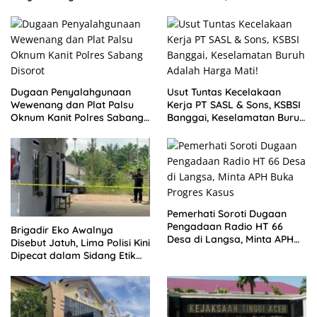
Cantumkan Batas Akhir
Bertindak
Proyek
Dugaan Penyalahgunaan
Usut Tuntas Kecelakaan
Wewenang dan Plat Palsu
Kerja PT SASL & Sons, KSBSI
Oknum Kanit Polres Sabang
Banggai, Keselamatan Buruh
Disorot
Pemerhati Soroti Dugaan
Pengadaan Radio HT 66
Brigadir Eko Awalnya
Desa di Langsa, Minta APH
Disebut Jatuh, Lima Polisi Kini
Buka Progres Kasus
Dipecat dalam Sidang Etik
Polda Jambi