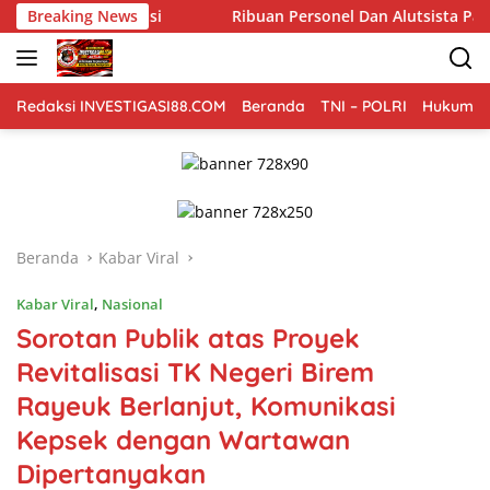
Langsung
erverifikasi
Breaking News
Ribuan Personel Dan Alutsista Paspampres 
ke
konten
Redaksi INVESTIGASI88.COM
Beranda
TNI – POLRI
Hukum Kr
Beranda
Kabar Viral
Kabar Viral
,
Nasional
Sorotan Publik atas Proyek
Revitalisasi TK Negeri Birem
Rayeuk Berlanjut, Komunikasi
Kepsek dengan Wartawan
Dipertanyakan