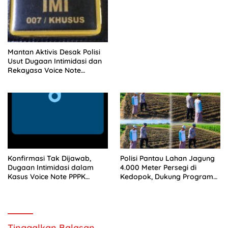
Dukung Ketahanan Pangan
Mantan Aktivis Desak Polisi
Usut Dugaan Intimidasi dan
Rekayasa Voice Note
terhadap Oknum PPPK
Konfirmasi Tak Dijawab,
Polisi Pantau Lahan Jagung
Dugaan Intimidasi dalam
4.000 Meter Persegi di
Kasus Voice Note PPPK
Kedopok, Dukung Program
Langsa Disorot
Ketahanan Pangan
Tinggalkan Balasan