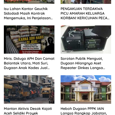
Isu Lahan Kantor Geuchik
PENGAKUAN TERDAKWA
Sidodadi Masih Kontrak
PICU AMARAH KELUARGA
Mengemuka, Ini Penjelasan
KORBAN! KERICUHAN PECAH
Perangkat Desa
SETELAH SIDANG TUNTUTAN
DITUNDA
Miris. Diduga APH Dan Camat
Sorotan Publik Menguat,
Balantak Utara, Mati Suri,
Dugaan Hilangnya Aset
Dugaan Anak Kades Jual
Repeater Dinkes Langsa
Bantuan Negara, Belum Ada
Belum Terjawab
Mantan Aktivis Desak Kajati
Heboh Dugaan PPPK IAIN
Aceh Selidiki Proyek
Langsa Rangkap Jabatan,