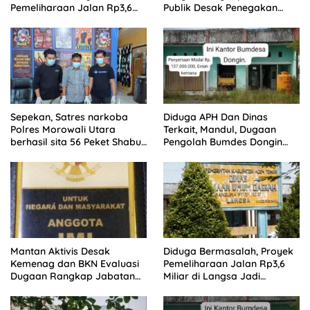
Pemeliharaan Jalan Rp3,6
Publik Desak Penegakan
Miliar di Langsa
Aturan ASN
Sepekan, Satres narkoba
Diduga APH Dan Dinas
Polres Morowali Utara
Terkait, Mandul, Dugaan
berhasil sita 56 Peket Shabu
Pengolah Bumdes Dongin
dan amankan 4 orang
Langgar Aturan, Abaikan
pelaku
Program Pemerintah.
Mantan Aktivis Desak
Diduga Bermasalah, Proyek
Kemenag dan BKN Evaluasi
Pemeliharaan Jalan Rp3,6
Dugaan Rangkap Jabatan
Miliar di Langsa Jadi
PPPK di IAIN Langsa
Sorotan Publik