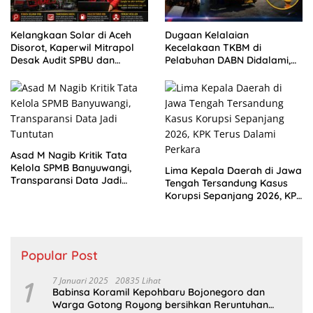
Kelangkaan Solar di Aceh
Dugaan Kelalaian
Disorot, Kaperwil Mitrapol
Kecelakaan TKBM di
Desak Audit SPBU dan
Pelabuhan DABN Didalami,
Penguatan Intelijen
Polisi Periksa Saksi
Asad M Nagib Kritik Tata
Kelola SPMB Banyuwangi,
Lima Kepala Daerah di Jawa
Transparansi Data Jadi
Tengah Tersandung Kasus
Tuntutan
Korupsi Sepanjang 2026, KPK
Terus Dalami Perkara
Popular Post
1
7 Januari 2025
20835 Lihat
Babinsa Koramil Kepohbaru Bojonegoro dan
Warga Gotong Royong bersihkan Reruntuhan