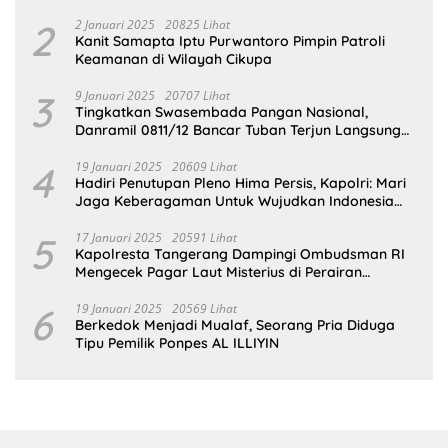
Gedung SDN Pejok
2
2 Januari 2025
20825 Lihat
Kanit Samapta Iptu Purwantoro Pimpin Patroli
Keamanan di Wilayah Cikupa
3
9 Januari 2025
20707 Lihat
Tingkatkan Swasembada Pangan Nasional,
Danramil 0811/12 Bancar Tuban Terjun Langsung
Dampingi Petani Tanam Padi Di Desa Pugoh
4
19 Januari 2025
20609 Lihat
Hadiri Penutupan Pleno Hima Persis, Kapolri: Mari
Jaga Keberagaman Untuk Wujudkan Indonesia
Emas 2045
5
17 Januari 2025
20591 Lihat
Kapolresta Tangerang Dampingi Ombudsman RI
Mengecek Pagar Laut Misterius di Perairan
Tangerang
6
19 Januari 2025
20569 Lihat
Berkedok Menjadi Mualaf, Seorang Pria Diduga
Tipu Pemilik Ponpes AL ILLIYIN