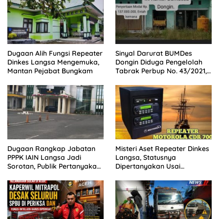
Dugaan Alih Fungsi Repeater
Sinyal Darurat BUMDes
Dinkes Langsa Mengemuka,
Dongin Diduga Pengelolah
Mantan Pejabat Bungkam
Tabrak Perbup No. 43/2021,
Praktisi Hukum dan Pegiat
Kontrol Sosial Desak APH
Usut Tuntas.
Dugaan Rangkap Jabatan
Misteri Aset Repeater Dinkes
PPPK IAIN Langsa Jadi
Langsa, Statusnya
Sorotan, Publik Pertanyakan
Dipertanyakan Usai
Sikap Pihak Kampus
Pergantian Pejabat