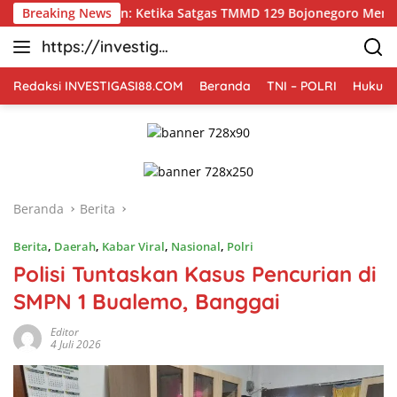
Langsung
san: Ketika Satgas TMMD 129 Bojonegoro Membuka ‘Jendela Dun
Breaking News
ke
https://investiga
konten
si88.com
Redaksi INVESTIGASI88.COM
Beranda
TNI – POLRI
Hukum 
Beranda
Berita
Berita
,
Daerah
,
Kabar Viral
,
Nasional
,
Polri
Polisi Tuntaskan Kasus Pencurian di
SMPN 1 Bualemo, Banggai
Editor
4 Juli 2026