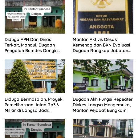
pelaku
Diduga APH Dan Dinas
Mantan Aktivis Desak
Terkait, Mandul, Dugaan
Kemenag dan BKN Evaluasi
Pengolah Bumdes Dongin
Dugaan Rangkap Jabatan
Langgar Aturan, Abaikan
PPPK di IAIN Langsa
Program Pemerintah.
Diduga Bermasalah, Proyek
Dugaan Alih Fungsi Repeater
Pemeliharaan Jalan Rp3,6
Dinkes Langsa Mengemuka,
Miliar di Langsa Jadi
Mantan Pejabat Bungkam
Sorotan Publik