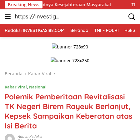
Langsung
rwujudnya Kesejahteraan Masyarakat
Breaking News
TMMD Ke-129 Tak 
ke
https://investiga
konten
si88.com
Redaksi INVESTIGASI88.COM
Beranda
TNI – POLRI
Hukum 
Beranda
Kabar Viral
Kabar Viral
,
Nasional
Polemik Pemberitaan Revitalisasi
TK Negeri Birem Rayeuk Berlanjut,
Kepsek Sampaikan Keberatan atas
Isi Berita
Admin Redaksi