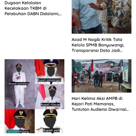
Dugaan Kelalaian
Kecelakaan TKBM di
Pelabuhan DABN Didalami,
Polisi Periksa Saksi
Asad M Nagib Kritik Tata
Kelola SPMB Banyuwangi,
Transparansi Data Jadi
Tuntutan
Hari Kelima Aksi AMPB di
Kejari Pati Memanas,
Tuntutan Audiensi Diwarnai
Penolakan Aturan HP