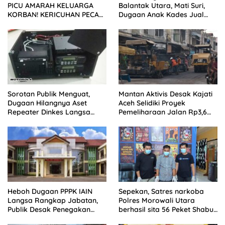
PICU AMARAH KELUARGA
Balantak Utara, Mati Suri,
KORBAN! KERICUHAN PECAH
Dugaan Anak Kades Jual
SETELAH SIDANG TUNTUTAN
Bantuan Negara, Belum Ada
DITUNDA
Sorotan Publik Menguat,
Mantan Aktivis Desak Kajati
Dugaan Hilangnya Aset
Aceh Selidiki Proyek
Repeater Dinkes Langsa
Pemeliharaan Jalan Rp3,6
Belum Terjawab
Miliar di Langsa
Heboh Dugaan PPPK IAIN
Sepekan, Satres narkoba
Langsa Rangkap Jabatan,
Polres Morowali Utara
Publik Desak Penegakan
berhasil sita 56 Peket Shabu
Aturan ASN
dan amankan 4 orang