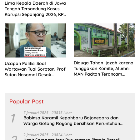
Lima Kepala Daerah di Jawa
Tengah Tersandung Kasus
Korupsi Sepanjang 2026, KPK
Terus Dalami Perkara
Diduga Tahan Ijazah karena
Ucapan Politisi Soal
Tunggakan Komite, Alumni
Wartawan Tuai Sorotan, Prof
MAN Pacitan Terancam
Sutan Nasomal Desak
Gagal Kuliah
Klarifikasi PDIP
Popular Post
1
7 Januari 2025
20835 Lihat
Babinsa Koramil Kepohbaru Bojonegoro dan
Warga Gotong Royong bersihkan Reruntuhan
Gedung SDN Pejok
2 Januari 2025
20824 Lihat