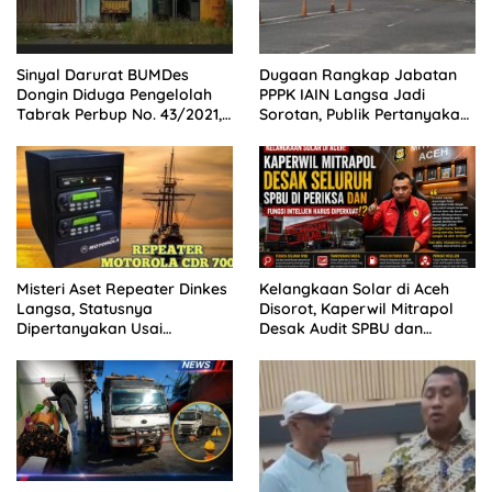
Sinyal Darurat BUMDes
Dugaan Rangkap Jabatan
Dongin Diduga Pengelolah
PPPK IAIN Langsa Jadi
Tabrak Perbup No. 43/2021,
Sorotan, Publik Pertanyakan
Praktisi Hukum dan Pegiat
Sikap Pihak Kampus
Kontrol Sosial Desak APH
Usut Tuntas.
Misteri Aset Repeater Dinkes
Kelangkaan Solar di Aceh
Langsa, Statusnya
Disorot, Kaperwil Mitrapol
Dipertanyakan Usai
Desak Audit SPBU dan
Pergantian Pejabat
Penguatan Intelijen