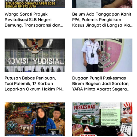
Warga Soroti Proyek
Belum Ada Tanggapan Kanit
Revitalisasi SLB Negeri
PPA, Polemik Penyidikan
Demung, Transparansi dan
Kasus Jinayat di Langsa Kian
Kualitas Pekerjaan
Mengemuka
Dipertanyakan
Putusan Bebas Penipuan,
Dugaan Pungli Puskesmas
Tuai Polemik, 17 Korban
Birem Bayeun Jadi Sorotan,
Laporkan Oknum Hakim PN
YARA Minta Aparat Segera
Jaksel ke MA, KY, DPR RI
Bertindak
Komisi III, dan KPK