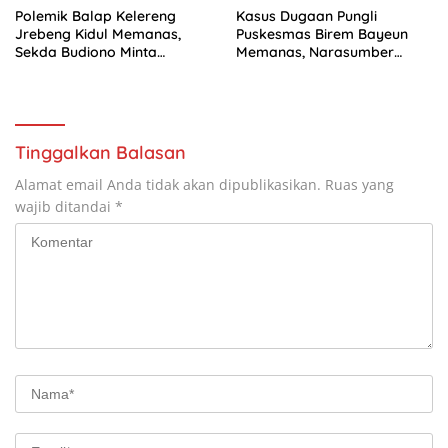
Polemik Balap Kelereng
Kasus Dugaan Pungli
Jrebeng Kidul Memanas,
Puskesmas Birem Bayeun
Sekda Budiono Minta
Memanas, Narasumber
Musyawarah dan Siap
Klaim Korban Bertambah
Lakukan Evaluasi
Jadi 34 Pegawai
Tinggalkan Balasan
Alamat email Anda tidak akan dipublikasikan.
Ruas yang
wajib ditandai
*