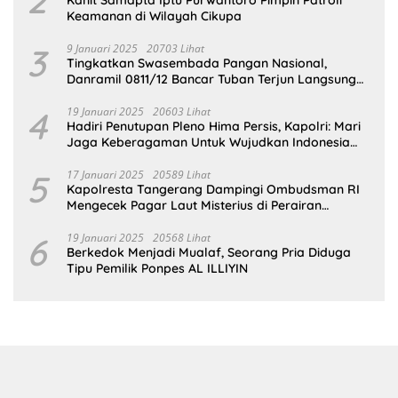
2
Kanit Samapta Iptu Purwantoro Pimpin Patroli
Keamanan di Wilayah Cikupa
3
9 Januari 2025
20703 Lihat
Tingkatkan Swasembada Pangan Nasional,
Danramil 0811/12 Bancar Tuban Terjun Langsung
Dampingi Petani Tanam Padi Di Desa Pugoh
4
19 Januari 2025
20603 Lihat
Hadiri Penutupan Pleno Hima Persis, Kapolri: Mari
Jaga Keberagaman Untuk Wujudkan Indonesia
Emas 2045
5
17 Januari 2025
20589 Lihat
Kapolresta Tangerang Dampingi Ombudsman RI
Mengecek Pagar Laut Misterius di Perairan
Tangerang
6
19 Januari 2025
20568 Lihat
Berkedok Menjadi Mualaf, Seorang Pria Diduga
Tipu Pemilik Ponpes AL ILLIYIN