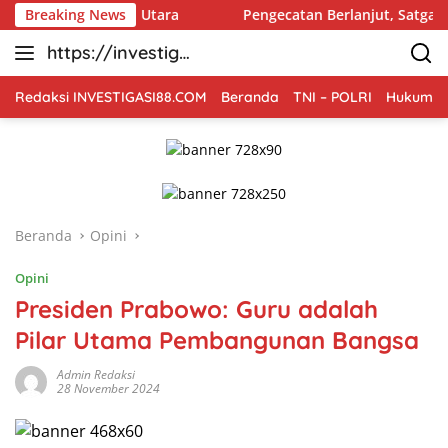
Langsung
i Sumatera Utara
Breaking News
Pengecatan Berlanjut, Satgas TMMD Ko
ke
https://investiga
konten
si88.com
Redaksi INVESTIGASI88.COM
Beranda
TNI – POLRI
Hukum Kr
Beranda
Opini
Opini
Presiden Prabowo: Guru adalah
Pilar Utama Pembangunan Bangsa
Admin Redaksi
28 November 2024