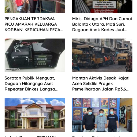
PENGAKUAN TERDAKWA
Miris. Diduga APH Dan Camat
PICU AMARAH KELUARGA
Balantak Utara, Mati Suri,
KORBAN! KERICUHAN PECAH
Dugaan Anak Kades Jual
SETELAH SIDANG TUNTUTAN
Bantuan Negara, Belum Ada
DITUNDA
Sorotan Publik Menguat,
Mantan Aktivis Desak Kajati
Dugaan Hilangnya Aset
Aceh Selidiki Proyek
Repeater Dinkes Langsa
Pemeliharaan Jalan Rp3,6
Belum Terjawab
Miliar di Langsa