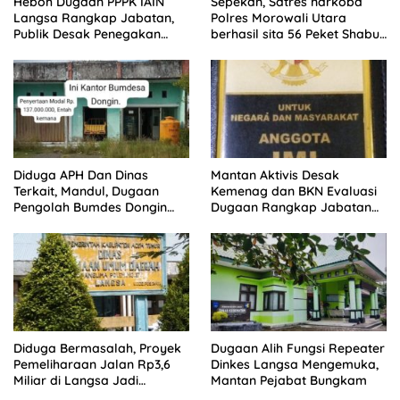
Heboh Dugaan PPPK IAIN
Sepekan, Satres narkoba
Langsa Rangkap Jabatan,
Polres Morowali Utara
Publik Desak Penegakan
berhasil sita 56 Peket Shabu
Aturan ASN
dan amankan 4 orang
pelaku
Diduga APH Dan Dinas
Mantan Aktivis Desak
Terkait, Mandul, Dugaan
Kemenag dan BKN Evaluasi
Pengolah Bumdes Dongin
Dugaan Rangkap Jabatan
Langgar Aturan, Abaikan
PPPK di IAIN Langsa
Program Pemerintah.
Diduga Bermasalah, Proyek
Dugaan Alih Fungsi Repeater
Pemeliharaan Jalan Rp3,6
Dinkes Langsa Mengemuka,
Miliar di Langsa Jadi
Mantan Pejabat Bungkam
Sorotan Publik