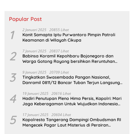
Popular Post
1
2 Januari 2025
20855 Lihat
Kanit Samapta Iptu Purwantoro Pimpin Patroli
Keamanan di Wilayah Cikupa
2
7 Januari 2025
20837 Lihat
Babinsa Koramil Kepohbaru Bojonegoro dan
Warga Gotong Royong bersihkan Reruntuhan
Gedung SDN Pejok
3
9 Januari 2025
20709 Lihat
Tingkatkan Swasembada Pangan Nasional,
Danramil 0811/12 Bancar Tuban Terjun Langsung
Dampingi Petani Tanam Padi Di Desa Pugoh
4
19 Januari 2025
20616 Lihat
Hadiri Penutupan Pleno Hima Persis, Kapolri: Mari
Jaga Keberagaman Untuk Wujudkan Indonesia
Emas 2045
5
17 Januari 2025
20604 Lihat
Kapolresta Tangerang Dampingi Ombudsman RI
Mengecek Pagar Laut Misterius di Perairan
Tangerang