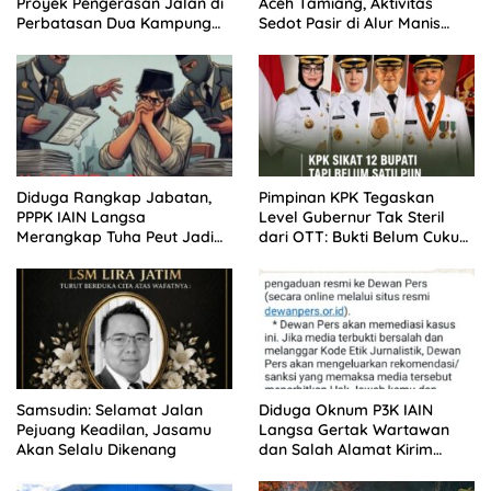
Proyek Pengerasan Jalan di
Aceh Tamiang, Aktivitas
Perbatasan Dua Kampung
Sedot Pasir di Alur Manis
Aceh Tamiang
Dipertanyakan Izin
Diduga Rangkap Jabatan,
Pimpinan KPK Tegaskan
PPPK IAIN Langsa
Level Gubernur Tak Steril
Merangkap Tuha Peut Jadi
dari OTT: Bukti Belum Cukup,
Sorotan Warga
Bukan Dilindungi
Samsudin: Selamat Jalan
Diduga Oknum P3K IAIN
Pejuang Keadilan, Jasamu
Langsa Gertak Wartawan
Akan Selalu Dikenang
dan Salah Alamat Kirim
Klarifikasi ke Media