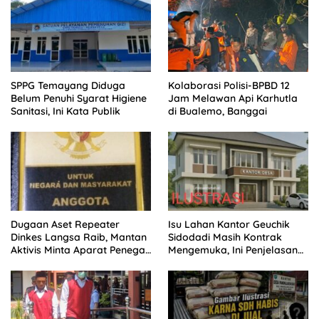
SPPG Temayang Diduga
Kolaborasi Polisi-BPBD 12
Belum Penuhi Syarat Higiene
Jam Melawan Api Karhutla
Sanitasi, Ini Kata Publik
di Bualemo, Banggai
Dugaan Aset Repeater
Isu Lahan Kantor Geuchik
Dinkes Langsa Raib, Mantan
Sidodadi Masih Kontrak
Aktivis Minta Aparat Penegak
Mengemuka, Ini Penjelasan
Hukum Bergerak
Perangkat Desa