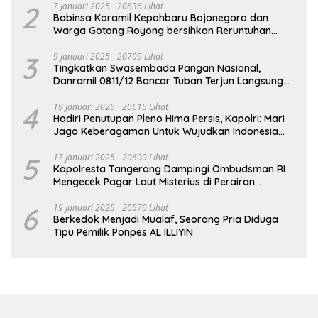
2
7 Januari 2025
20836 Lihat
Babinsa Koramil Kepohbaru Bojonegoro dan
Warga Gotong Royong bersihkan Reruntuhan
Gedung SDN Pejok
3
9 Januari 2025
20709 Lihat
Tingkatkan Swasembada Pangan Nasional,
Danramil 0811/12 Bancar Tuban Terjun Langsung
Dampingi Petani Tanam Padi Di Desa Pugoh
4
19 Januari 2025
20615 Lihat
Hadiri Penutupan Pleno Hima Persis, Kapolri: Mari
Jaga Keberagaman Untuk Wujudkan Indonesia
Emas 2045
5
17 Januari 2025
20600 Lihat
Kapolresta Tangerang Dampingi Ombudsman RI
Mengecek Pagar Laut Misterius di Perairan
Tangerang
6
19 Januari 2025
20570 Lihat
Berkedok Menjadi Mualaf, Seorang Pria Diduga
Tipu Pemilik Ponpes AL ILLIYIN