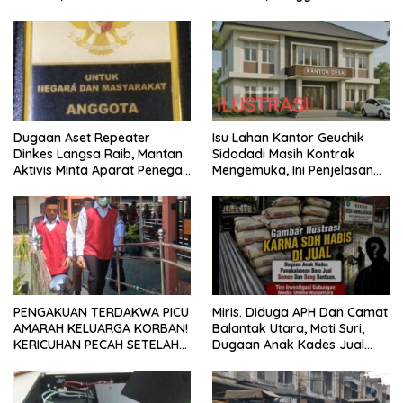
Dugaan Aset Repeater
Isu Lahan Kantor Geuchik
Dinkes Langsa Raib, Mantan
Sidodadi Masih Kontrak
Aktivis Minta Aparat Penegak
Mengemuka, Ini Penjelasan
Hukum Bergerak
Perangkat Desa
PENGAKUAN TERDAKWA PICU
Miris. Diduga APH Dan Camat
AMARAH KELUARGA KORBAN!
Balantak Utara, Mati Suri,
KERICUHAN PECAH SETELAH
Dugaan Anak Kades Jual
SIDANG TUNTUTAN DITUNDA
Bantuan Negara, Belum Ada