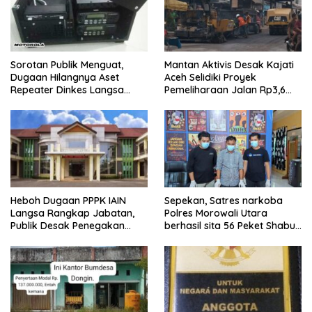
Sorotan Publik Menguat,
Mantan Aktivis Desak Kajati
Dugaan Hilangnya Aset
Aceh Selidiki Proyek
Repeater Dinkes Langsa
Pemeliharaan Jalan Rp3,6
Belum Terjawab
Miliar di Langsa
Heboh Dugaan PPPK IAIN
Sepekan, Satres narkoba
Langsa Rangkap Jabatan,
Polres Morowali Utara
Publik Desak Penegakan
berhasil sita 56 Peket Shabu
Aturan ASN
dan amankan 4 orang
pelaku