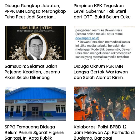
Diduga Rangkap Jabatan,
Pimpinan KPK Tegaskan
PPPK IAIN Langsa Merangkap
Level Gubernur Tak Steril
Tuha Peut Jadi Sorotan
dari OTT: Bukti Belum Cukup,
Warga
Bukan Dilindungi
Samsudin: Selamat Jalan
Diduga Oknum P3K IAIN
Pejuang Keadilan, Jasamu
Langsa Gertak Wartawan
Akan Selalu Dikenang
dan Salah Alamat Kirim
Klarifikasi ke Media
SPPG Temayang Diduga
Kolaborasi Polisi-BPBD 12
Belum Penuhi Syarat Higiene
Jam Melawan Api Karhutla di
Sanitasi, Ini Kata Publik
Bualemo, Banggai