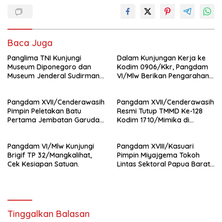
Baca Juga
Panglima TNI Kunjungi
Dalam Kunjungan Kerja ke
Museum Diponegoro dan
Kodim 0906/Kkr, Pangdam
Museum Jenderal Sudirman
VI/Mlw Berikan Pengarahan
di Magelang
kepada Prajurit dan PNS
Pangdam XVII/Cenderawasih
Pangdam XVII/Cenderawasih
Pimpin Peletakan Batu
Resmi Tutup TMMD Ke-128
Pertama Jembatan Garuda
Kodim 1710/Mimika di
Merah Putih di Mimika
Kampung Keakwa
Pangdam VI/Mlw Kunjungi
Pangdam XVIII/Kasuari
Brigif TP 32/Mangkalihat,
Pimpin Miyajgema Tokoh
Cek Kesiapan Satuan.
Lintas Sektoral Papua Barat :
Perkuat Persatuan dan
Sinergi Daerah
Tinggalkan Balasan