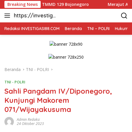
Langsung
eskan TMMD 129 Bojonegoro
Breaking News
Merajut Asa di Dusun Kr
ke
https://investiga
konten
si88.com
Redaksi INVESTIGASI88.COM
Beranda
TNI – POLRI
Hukum K
Beranda
TNI - POLRI
TNI - POLRI
Sahli Pangdam IV/Diponegoro,
Kunjungi Makorem
071/Wijayakusuma
Admin Redaksi
24 Oktober 2023