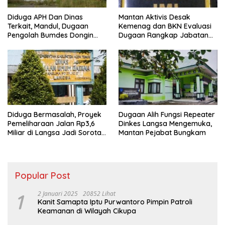
Diduga APH Dan Dinas
Mantan Aktivis Desak
Terkait, Mandul, Dugaan
Kemenag dan BKN Evaluasi
Pengolah Bumdes Dongin
Dugaan Rangkap Jabatan
Langgar Aturan, Abaikan
PPPK di IAIN Langsa
Program Pemerintah.
Diduga Bermasalah, Proyek
Dugaan Alih Fungsi Repeater
Pemeliharaan Jalan Rp3,6
Dinkes Langsa Mengemuka,
Miliar di Langsa Jadi Sorotan
Mantan Pejabat Bungkam
Publik
Popular Post
1
2 Januari 2025
20852 Lihat
Kanit Samapta Iptu Purwantoro Pimpin Patroli
Keamanan di Wilayah Cikupa