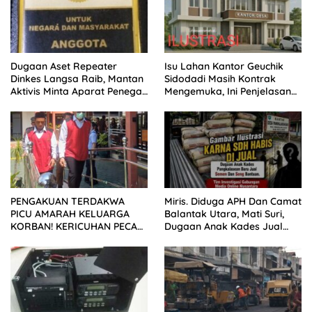
Dugaan Aset Repeater
Isu Lahan Kantor Geuchik
Dinkes Langsa Raib, Mantan
Sidodadi Masih Kontrak
Aktivis Minta Aparat Penegak
Mengemuka, Ini Penjelasan
Hukum Bergerak
Perangkat Desa
PENGAKUAN TERDAKWA
Miris. Diduga APH Dan Camat
PICU AMARAH KELUARGA
Balantak Utara, Mati Suri,
KORBAN! KERICUHAN PECAH
Dugaan Anak Kades Jual
SETELAH SIDANG TUNTUTAN
Bantuan Negara, Belum Ada
DITUNDA