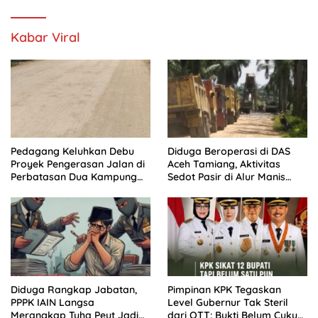
Kabar Viral
Pedagang Keluhkan Debu
Diduga Beroperasi di DAS
Proyek Pengerasan Jalan di
Aceh Tamiang, Aktivitas
Perbatasan Dua Kampung
Sedot Pasir di Alur Manis
Aceh Tamiang
Dipertanyakan Izin
Diduga Rangkap Jabatan,
Pimpinan KPK Tegaskan
PPPK IAIN Langsa
Level Gubernur Tak Steril
Merangkap Tuha Peut Jadi
dari OTT: Bukti Belum Cukup,