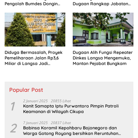
Pengolah Bumdes Dongin
Dugaan Rangkap Jabatan
Langgar Aturan, Abaikan
PPPK di IAIN Langsa
Program Pemerintah.
Diduga Bermasalah, Proyek
Dugaan Alih Fungsi Repeater
Pemeliharaan Jalan Rp3,6
Dinkes Langsa Mengemuka,
Miliar di Langsa Jadi
Mantan Pejabat Bungkam
Sorotan Publik
Popular Post
1
2 Januari 2025
20855 Lihat
Kanit Samapta Iptu Purwantoro Pimpin Patroli
Keamanan di Wilayah Cikupa
2
7 Januari 2025
20837 Lihat
Babinsa Koramil Kepohbaru Bojonegoro dan
Warga Gotong Royong bersihkan Reruntuhan