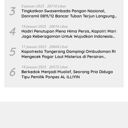
Gedung SDN Pejok
3
9 Januari 2025
20710 Lihat
Tingkatkan Swasembada Pangan Nasional,
Danramil 0811/12 Bancar Tuban Terjun Langsung
Dampingi Petani Tanam Padi Di Desa Pugoh
4
19 Januari 2025
20616 Lihat
Hadiri Penutupan Pleno Hima Persis, Kapolri: Mari
Jaga Keberagaman Untuk Wujudkan Indonesia
Emas 2045
5
17 Januari 2025
20604 Lihat
Kapolresta Tangerang Dampingi Ombudsman RI
Mengecek Pagar Laut Misterius di Perairan
Tangerang
6
19 Januari 2025
20572 Lihat
Berkedok Menjadi Mualaf, Seorang Pria Diduga
Tipu Pemilik Ponpes AL ILLIYIN