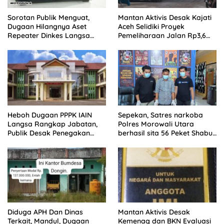
Sorotan Publik Menguat,
Mantan Aktivis Desak Kajati
Dugaan Hilangnya Aset
Aceh Selidiki Proyek
Repeater Dinkes Langsa
Pemeliharaan Jalan Rp3,6
Belum Terjawab
Miliar di Langsa
Heboh Dugaan PPPK IAIN
Sepekan, Satres narkoba
Langsa Rangkap Jabatan,
Polres Morowali Utara
Publik Desak Penegakan
berhasil sita 56 Peket Shabu
Aturan ASN
dan amankan 4 orang
pelaku
Diduga APH Dan Dinas
Mantan Aktivis Desak
Terkait, Mandul, Dugaan
Kemenag dan BKN Evaluasi