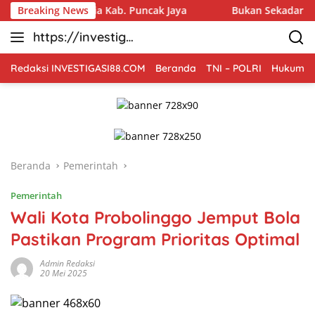
Langsung
i 1 Mulia Kab. Puncak Jaya
Breaking News
Bukan Sekadar Membangun D
ke
https://investiga
konten
si88.com
Redaksi INVESTIGASI88.COM
Beranda
TNI – POLRI
Hukum Kr
Beranda
Pemerintah
Pemerintah
Wali Kota Probolinggo Jemput Bola
Pastikan Program Prioritas Optimal
Admin Redaksi
20 Mei 2025