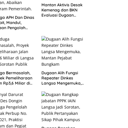
Mantan Aktivis Desak
Kemenag dan BKN
Evaluasi Dugaan
ga APH Dan Dinas
Rangkap Jabatan
ait, Mandul,
PPPK di IAIN Langsa
aan Pengolah
des Dongin
gar Aturan,
ikan Program
rintah.
ga Bermasalah,
Dugaan Alih Fungsi
ek Pemeliharaan
Repeater Dinkes
n Rp3,6 Miliar di
Langsa Mengemuka,
sa Jadi Sorotan
Mantan Pejabat
ik
Bungkam