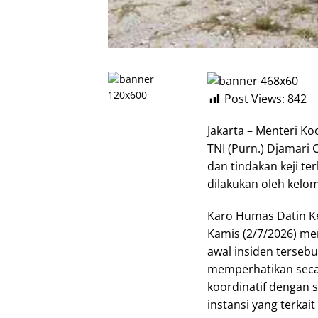
Post Views:
842
Jakarta – Menteri Ko
TNI (Purn.) Djamar
dan tindakan keji t
dilakukan oleh kelo
Karo Humas Datin K
Kamis (2/7/2026) m
awal insiden terseb
memperhatikan seca
koordinatif dengan 
instansi yang terkait