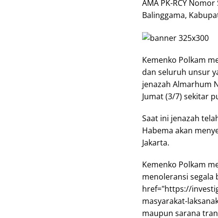
AMA PK-RCY Nomor Se
Balinggama, Kabupa
Kemenko Polkam men
dan seluruh unsur y
jenazah Almarhum Nic
Jumat (3/7) sekitar p
Saat ini jenazah tel
Habema akan menyer
Jakarta.
Kemenko Polkam men
menoleransi segala 
href="https://inves
masyarakat-laksana
maupun sarana trans