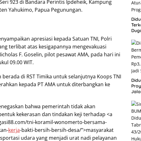
ri 923 di Bandara Perintis Ipdeheik, Kampung
ten Yahukimo, Papua Pegunungan.
Didu
Terk
Dug
Bum
yampaikan apresiasi kepada Satuan TNI, Polri
Lang
ang terlibat atas kesigapannya mengevakuasi
Aba
Peme
holas F. Goselin, pilot pesawat AMA, pada hari ini
ukul 09.00 WIT.
ah berada di RST Timika untuk selanjutnya Koops TNI
Didu
ahkan kepada PT AMA untuk diterbangkan ke
Proy
Jala
Lang
Publ
egaskan bahwa pemerintah tidak akan
bentuk kekerasan dan tindakan keji terhadap <a
tigasi88.com/tni-koramil-wonomerto-bersama-
kan-
kerja
-bakti-bersih-bersih-desa/”>masyarakat
portasi udara yang menjadi urat nadi pelayanan