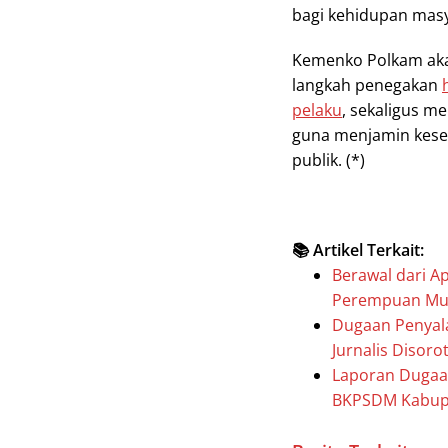
bagi kehidupan masy
Kemenko Polkam aka
langkah penegakan
pelaku
, sekaligus 
guna menjamin kese
publik. (*)
📚 Artikel Terkait:
Berawal dari A
Perempuan Muda
Dugaan Penyala
Jurnalis Disor
Laporan Dugaa
BKPSDM Kabup