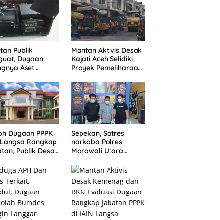
AH SETELAH
ANG TUNTUTAN
UNDA
tan Publik
Mantan Aktivis Desak
guat, Dugaan
Kajati Aceh Selidiki
ngnya Aset
Proyek Pemeliharaan
ater Dinkes
Jalan Rp3,6 Miliar di
gsa Belum
Langsa
jawab
oh Dugaan PPPK
Sepekan, Satres
N Langsa Rangkap
narkoba Polres
tan, Publik Desak
Morowali Utara
egakan Aturan
berhasil sita 56 Peket
Shabu dan amankan
4 orang pelaku