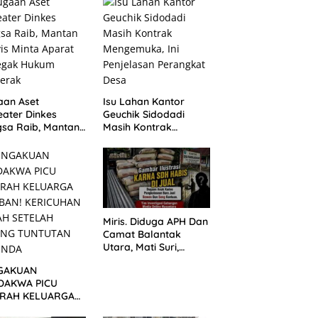
aan Aset
Isu Lahan Kantor
ater Dinkes
Geuchik Sidodadi
sa Raib, Mantan
Masih Kontrak
vis Minta Aparat
Mengemuka, Ini
egak Hukum
Penjelasan Perangkat
gerak
Desa
Miris. Diduga APH Dan
Camat Balantak
Utara, Mati Suri,
Dugaan Anak Kades
GAKUAN
Jual Bantuan Negara,
DAKWA PICU
Belum Ada Tindakan
RAH KELUARGA
BAN! KERICUHAN