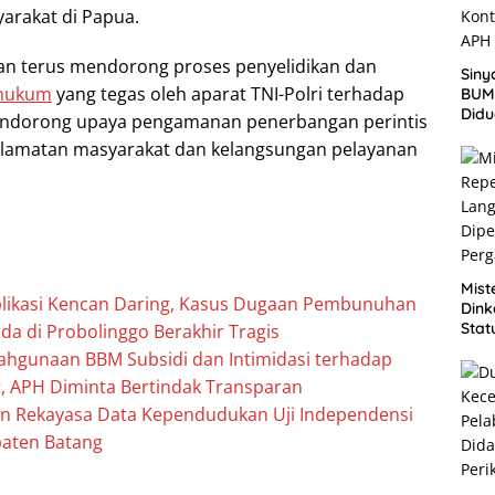
arakat di Papua.
n terus mendorong proses penyelidikan dan
Siny
hukum
yang tegas oleh aparat TNI-Polri terhadap
BUM
Didu
mendorong upaya pengamanan penerbangan perintis
Tabr
lamatan masyarakat dan kelangsungan pelayanan
43/2
Huk
Kont
APH 
Mist
plikasi Kencan Daring, Kasus Dugaan Pembunuhan
Dink
Stat
 di Probolinggo Berakhir Tragis
Dipe
hgunaan BBM Subsidi dan Intimidasi terhadap
Perg
ot, APH Diminta Bertindak Transparan
n Rekayasa Data Kependudukan Uji Independensi
aten Batang