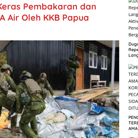
Keras Pembakaran dan
A Air Oleh KKB Papua
Dug
Repe
Lang
Akti
Pen
Ber
PEN
TER
AMA
KOR