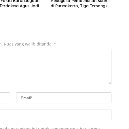
 Fakta Baru: Dugaan
Rekayasa Pembunuhan Suami
 Terdakwa Agus Jadi
di Purwokerto, Tiga Tersangka
Diamankan
n.
Ruas yang wajib ditandai
*
 pada peramban ini untuk komentar saya berikutnya.