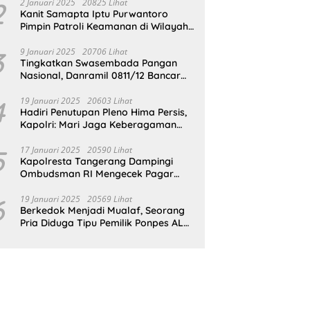
Gedung SDN Pejok
2
2 Januari 2025
20825 Lihat
Kanit Samapta Iptu Purwantoro
Pimpin Patroli Keamanan di Wilayah
Cikupa
3
9 Januari 2025
20706 Lihat
Tingkatkan Swasembada Pangan
Nasional, Danramil 0811/12 Bancar
Tuban Terjun Langsung Dampingi
Petani Tanam Padi Di Desa Pugoh
4
19 Januari 2025
20603 Lihat
Hadiri Penutupan Pleno Hima Persis,
Kapolri: Mari Jaga Keberagaman
Untuk Wujudkan Indonesia Emas
2045
5
17 Januari 2025
20590 Lihat
Kapolresta Tangerang Dampingi
Ombudsman RI Mengecek Pagar
Laut Misterius di Perairan Tangerang
6
19 Januari 2025
20569 Lihat
Berkedok Menjadi Mualaf, Seorang
Pria Diduga Tipu Pemilik Ponpes AL
ILLIYIN