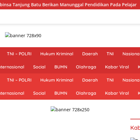
Berikan Manunggal Pendidikan Pada Pelajar
Rehab Jemba
TNI – POLRI
Hukum Kriminal
Daerah
TNI
Nasiona
nternasional
Social
BUMN
Olahraga
Kabar Viral
K
TNI – POLRI
Hukum Kriminal
Daerah
TNI
Nasiona
nternasional
Social
BUMN
Olahraga
Kabar Viral
K
Kab