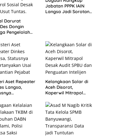
Dugaan Rangkap
Jabatan PPPK IAIN
Langsa Jadi Sorotan,
Publik Pertanyakan
al Darurat
Sikap Pihak Kampus
Des Dongin
ga Pengelolah
ak Perbup No.
021, Praktisi
um dan Pegiat
rol Sosial Desak
Usut Tuntas.
eri Aset Repeater
Kelangkaan Solar di
es Langsa,
Aceh Disorot,
usnya
Kaperwil Mitrapol
rtanyakan Usai
Desak Audit SPBU dan
antian Pejabat
Penguatan Intelijen