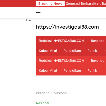
Langsung
Wujudkan Generasi Berkarakter, Babinsa Tanjung Batu 
Breaking News
ke
konten
tutup
https://investigasi88.com
Redaksi INVESTIGASI88.COM
Beranda
Kabar Viral
Pendidikan
Politik
I
Redaksi INVESTIGASI88.COM
Beranda
Kabar Viral
Pendidikan
Politik
I
Beranda
Nasional
Nasional