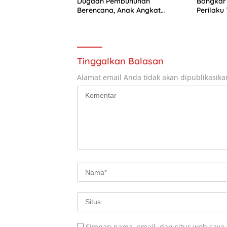
Dugaan Pembunuhan
Bongkar
Berencana, Anak Angkat
Perilaku
Korban Jadi Tersangka Utama
Sorotan
Tinggalkan Balasan
Alamat email Anda tidak akan dipublikasika
Simpan nama, email, dan situs web saya