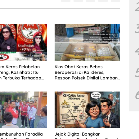
am Keras Pelabelan
Kios Obat Keras Bebas
eng, Kasihhati : Itu
Beroperasi di Kalideres,
n Terbuka Terhadap
Respon Polsek Dinilai Lamban
 Insan Pers Indonesia
dan Terkesan Membiarkan
Pembunuhan Faradila
Jejak Digital Bongkar