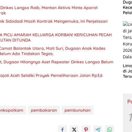
Duga
Kece
Dinkes Langsa Raib, Mantan Aktivis Minta Aparat
Pel
rak
Dida
hik Sidodadi Masih Kontrak Mengemuka, Ini Penjelasan
Peri
 PICU AMARAH KELUARGA KORBAN! KERICUHAN PECAH
TUTAN DITUNDA
 Camat Balantak Utara, Mati Suri, Dugaan Anak Kades
t, Dugaan Hilangnya Aset Repeater Dinkes Langsa Belum
Lim
di J
ajati Aceh Selidiki Proyek Pemeliharaan Jalan Rp3,6
Ter
Koru
2026
Dala
P
nkopolkam
pembakaran
pembunuhan
1