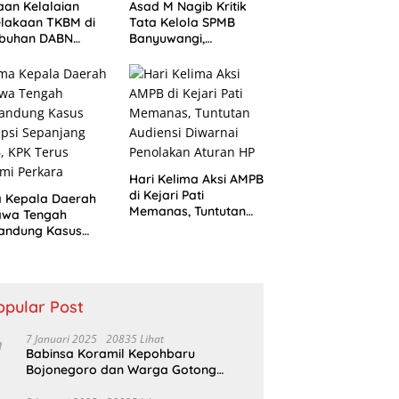
an Kelalaian
Asad M Nagib Kritik
lakaan TKBM di
Tata Kelola SPMB
abuhan DABN
Banyuwangi,
lami, Polisi
Transparansi Data
ksa Saksi
Jadi Tuntutan
Hari Kelima Aksi AMPB
di Kejari Pati
a Kepala Daerah
Memanas, Tuntutan
awa Tengah
Audiensi Diwarnai
sandung Kasus
Penolakan Aturan HP
psi Sepanjang
, KPK Terus
mi Perkara
opular Post
7 Januari 2025
20835 Lihat
Babinsa Koramil Kepohbaru
Bojonegoro dan Warga Gotong
Royong bersihkan Reruntuhan