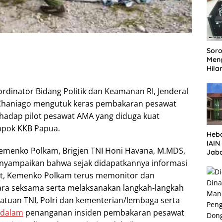
PEC
SID
DIT
Soro
Men
Hila
Repe
Lan
ordinator Bidang Politik dan Keamanan RI, Jenderal
Ter
i Chaniago mengutuk keras pembakaran pesawat
erhadap pilot pesawat AMA yang diduga kuat
mpok KKB Papua.
Heb
IAI
emenko Polkam, Brigjen TNI Honi Havana, M.MDS,
Jaba
Pen
enyampaikan bahwa sejak didapatkannya informasi
ASN
ut, Kemenko Polkam terus memonitor dan
ra seksama serta melaksanakan langkah-langkah
satuan TNI, Polri dan kementerian/lembaga serta
dalam
penanganan insiden pembakaran pesawat