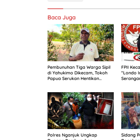
Baca Juga
Pembunuhan Tiga Warga Sipil
FPII Kec
di Yahukimo Dikecam, Tokoh
“Londo Ir
Papua Serukan Hentikan
Seranga
Kekerasan
Martabat
Polres Nganjuk Ungkap
Sidang 