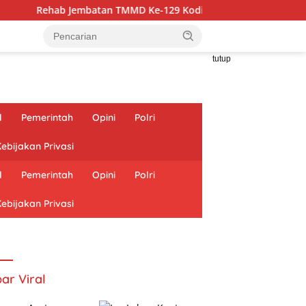
tan TMMD Ke-129 Kodim 1807/Sorong Selatan Hampir Rampung, P
tutup
l
Pemerintah
Opini
Polri
ebijakan Privasi
l
Pemerintah
Opini
Polri
ebijakan Privasi
ar Viral