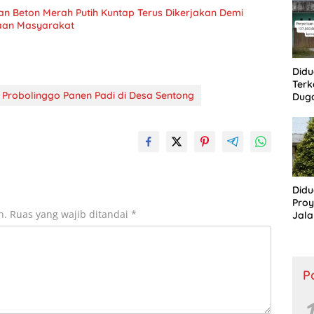
ASN
 Beton Merah Putih Kuntap Terus Dikerjakan Demi
aan Masyarakat
Didu
Terk
 Probolinggo Panen Padi di Desa Sentong
Dug
Bum
Lang
Aba
Peme
Didu
Proy
n.
Ruas yang wajib ditandai
*
Jala
Lang
Publ
P
1