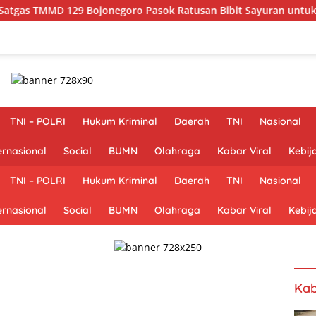
29 Bojonegoro Pasok Ratusan Bibit Sayuran untuk Warga Keson
TNI – POLRI
Hukum Kriminal
Daerah
TNI
Nasional
ernasional
Social
BUMN
Olahraga
Kabar Viral
Kebij
TNI – POLRI
Hukum Kriminal
Daerah
TNI
Nasional
ernasional
Social
BUMN
Olahraga
Kabar Viral
Kebij
Kab