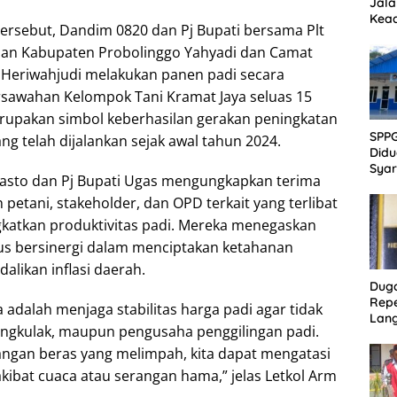
Jala
Kead
rsebut, Dandim 0820 dan Pj Bupati bersama Plt
Akan
ian Kabupaten Probolinggo Yahyadi dan Camat
Heriwahjudi melakukan panen padi secara
ersawahan Kelompok Tani Kramat Jaya seluas 15
erupakan simbol keberhasilan gerakan peningkatan
SPP
ang telah dijalankan sejak awal tahun 2024.
Didu
Syar
iasto dan Pj Bupati Ugas mengungkapkan terima
Sanit
Publ
 petani, stakeholder, dan OPD terkait yang terlibat
katkan produktivitas padi. Mereka menegaskan
us bersinergi dalam menciptakan ketahanan
likan inflasi daerah.
Dug
Repe
 adalah menjaga stabilitas harga padi agar tidak
Lang
engkulak, maupun pengusaha penggilingan padi.
Akti
Pen
ngan beras yang melimpah, kita dapat mengatasi
Ber
akibat cuaca atau serangan hama,” jelas Letkol Arm