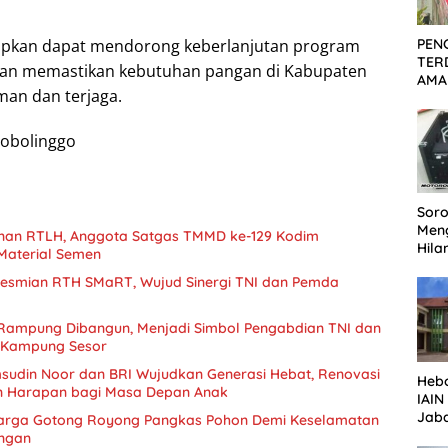
PEN
rapkan dapat mendorong keberlanjutan program
TER
an memastikan kebutuhan pangan di Kabupaten
AMA
man dan terjaga.
KOR
PEC
SID
obolinggo
DIT
Soro
Men
nan RTLH, Anggota Satgas TMMD ke-129 Kodim
Hila
Material Semen
Repe
eresmian RTH SMaRT, Wujud Sinergi TNI dan Pemda
Lan
Ter
 Rampung Dibangun, Menjadi Simbol Pengabdian TNI dan
 Kampung Sesor
sudin Noor dan BRI Wujudkan Generasi Hebat, Renovasi
Heb
n Harapan bagi Masa Depan Anak
IAI
Jaba
arga Gotong Royong Pangkas Pohon Demi Keselamatan
Pen
ungan