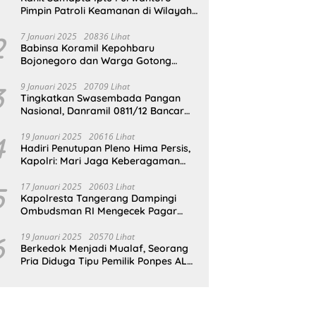
Pimpin Patroli Keamanan di Wilayah
Cikupa
2
7 Januari 2025
20836 Lihat
Babinsa Koramil Kepohbaru
Bojonegoro dan Warga Gotong
Royong bersihkan Reruntuhan
Gedung SDN Pejok
3
9 Januari 2025
20709 Lihat
Tingkatkan Swasembada Pangan
Nasional, Danramil 0811/12 Bancar
Tuban Terjun Langsung Dampingi
Petani Tanam Padi Di Desa Pugoh
4
19 Januari 2025
20616 Lihat
Hadiri Penutupan Pleno Hima Persis,
Kapolri: Mari Jaga Keberagaman
Untuk Wujudkan Indonesia Emas
2045
5
17 Januari 2025
20603 Lihat
Kapolresta Tangerang Dampingi
Ombudsman RI Mengecek Pagar
Laut Misterius di Perairan Tangerang
6
19 Januari 2025
20570 Lihat
Berkedok Menjadi Mualaf, Seorang
Pria Diduga Tipu Pemilik Ponpes AL
ILLIYIN