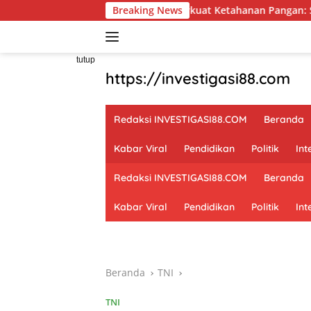
Langsung
n di Kesongo
Perkuat Ketahanan Pangan: Satgas TMMD 1
Breaking News
ke
konten
tutup
https://investigasi88.com
Redaksi INVESTIGASI88.COM
Beranda
Kabar Viral
Pendidikan
Politik
Int
Redaksi INVESTIGASI88.COM
Beranda
Kabar Viral
Pendidikan
Politik
Int
Beranda
TNI
TNI