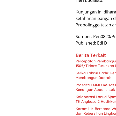
Heri Budiasto.
Kunjungan ini diha
ketahanan pangan d
Probolinggo tetap a
Sumber: Pen0820/Pr
Published: Edi D
Berita Terkait
Percepatan Pembangu
1505/Tidore Turunkan 
Serka Fahrul Hadiri P
Membangun Daerah
Prasasti TMMD Ke-129
Kenangan Abadi untuk
Kolaborasi Lanud Sjam
TK Angkasa 2 Hadirka
Koramil 14 Bersama W
dan Kebersihan Lingk