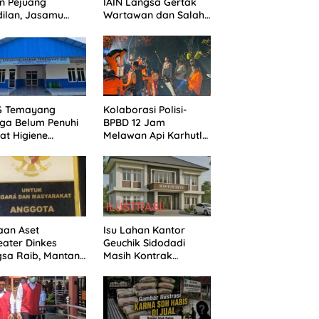
n Pejuang
IAIN Langsa Gertak
ilan, Jasamu
Wartawan dan Salah
 Selalu Dikenang
Alamat Kirim
Klarifikasi ke Media
G Temayang
Kolaborasi Polisi-
ga Belum Penuhi
BPBD 12 Jam
at Higiene
Melawan Api Karhutla
asi, Ini Kata
di Bualemo, Banggai
ik
aan Aset
Isu Lahan Kantor
ater Dinkes
Geuchik Sidodadi
sa Raib, Mantan
Masih Kontrak
vis Minta Aparat
Mengemuka, Ini
egak Hukum
Penjelasan Perangkat
gerak
Desa