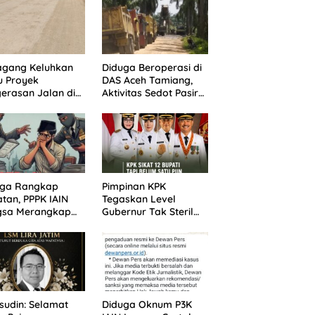
agang Keluhkan
Diduga Beroperasi di
u Proyek
DAS Aceh Tamiang,
erasan Jalan di
Aktivitas Sedot Pasir
batasan Dua
di Alur Manis
pung Aceh
Dipertanyakan Izin
iang
uga Rangkap
Pimpinan KPK
tan, PPPK IAIN
Tegaskan Level
gsa Merangkap
Gubernur Tak Steril
 Peut Jadi
dari OTT: Bukti Belum
otan Warga
Cukup, Bukan
Dilindungi
udin: Selamat
Diduga Oknum P3K