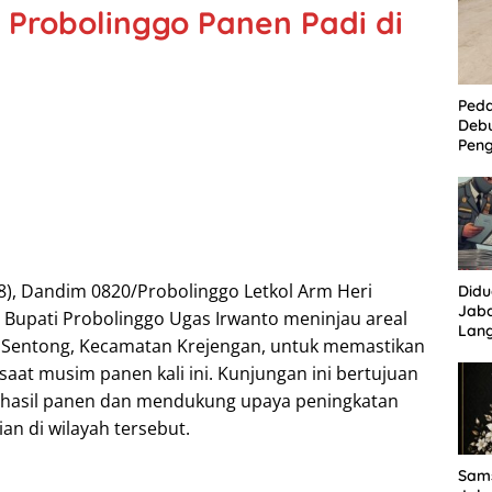
 Probolinggo Panen Padi di
Ped
Deb
Peng
Per
Kam
Tam
/8), Dandim 0820/Probolinggo Letkol Arm Heri
Did
Jaba
 Bupati Probolinggo Ugas Irwanto meninjau areal
Lan
 Sentong, Kecamatan Krejengan, untuk memastikan
Tuha
Sor
aat musim panen kali ini. Kunjungan ini bertujuan
 hasil panen dan mendukung upaya peningkatan
ian di wilayah tersebut.
Sams