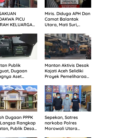
GAKUAN
Miris. Diduga APH Dan
DAKWA PICU
Camat Balantak
RAH KELUARGA
Utara, Mati Suri,
BAN! KERICUHAN
Dugaan Anak Kades
AH SETELAH
Jual Bantuan Negara,
ANG TUNTUTAN
Belum Ada Tindakan
UNDA
tan Publik
Mantan Aktivis Desak
guat, Dugaan
Kajati Aceh Selidiki
ngnya Aset
Proyek Pemeliharaan
ater Dinkes
Jalan Rp3,6 Miliar di
gsa Belum
Langsa
jawab
oh Dugaan PPPK
Sepekan, Satres
N Langsa Rangkap
narkoba Polres
tan, Publik Desak
Morowali Utara
egakan Aturan
berhasil sita 56 Peket