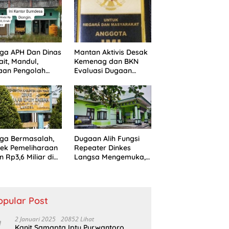
Shabu dan amankan
4 orang pelaku
ga APH Dan Dinas
Mantan Aktivis Desak
ait, Mandul,
Kemenag dan BKN
aan Pengolah
Evaluasi Dugaan
des Dongin
Rangkap Jabatan
gar Aturan,
PPPK di IAIN Langsa
ikan Program
rintah.
ga Bermasalah,
Dugaan Alih Fungsi
ek Pemeliharaan
Repeater Dinkes
n Rp3,6 Miliar di
Langsa Mengemuka,
sa Jadi Sorotan
Mantan Pejabat
ik
Bungkam
opular Post
2 Januari 2025
20852 Lihat
Kanit Samapta Iptu Purwantoro