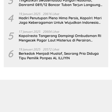
3
Tingkatkan Swasembada Pangan Nasional,
Danramil 0811/12 Bancar Tuban Terjun Langsung
Dampingi Petani Tanam Padi Di Desa Pugoh
4
19 Januari 2025
20616 Lihat
Hadiri Penutupan Pleno Hima Persis, Kapolri: Mari
Jaga Keberagaman Untuk Wujudkan Indonesia
Emas 2045
5
17 Januari 2025
20604 Lihat
Kapolresta Tangerang Dampingi Ombudsman RI
Mengecek Pagar Laut Misterius di Perairan
Tangerang
6
19 Januari 2025
20572 Lihat
Berkedok Menjadi Mualaf, Seorang Pria Diduga
Tipu Pemilik Ponpes AL ILLIYIN