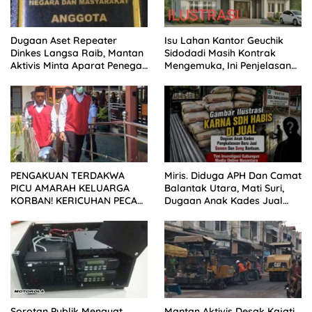
Dugaan Aset Repeater
Isu Lahan Kantor Geuchik
Dinkes Langsa Raib, Mantan
Sidodadi Masih Kontrak
Aktivis Minta Aparat Penegak
Mengemuka, Ini Penjelasan
Hukum Bergerak
Perangkat Desa
PENGAKUAN TERDAKWA
Miris. Diduga APH Dan Camat
PICU AMARAH KELUARGA
Balantak Utara, Mati Suri,
KORBAN! KERICUHAN PECAH
Dugaan Anak Kades Jual
SETELAH SIDANG TUNTUTAN
Bantuan Negara, Belum Ada
DITUNDA
Sorotan Publik Menguat,
Mantan Aktivis Desak Kajati