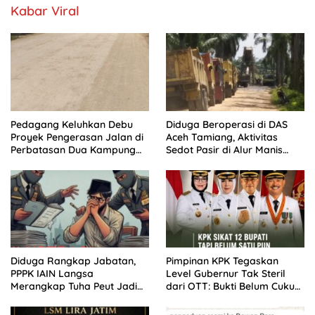
Kabar Viral
Pedagang Keluhkan Debu
Diduga Beroperasi di DAS
Proyek Pengerasan Jalan di
Aceh Tamiang, Aktivitas
Perbatasan Dua Kampung
Sedot Pasir di Alur Manis
Aceh Tamiang
Dipertanyakan Izin
Diduga Rangkap Jabatan,
Pimpinan KPK Tegaskan
PPPK IAIN Langsa
Level Gubernur Tak Steril
Merangkap Tuha Peut Jadi
dari OTT: Bukti Belum Cukup,
Sorotan Warga
Bukan Dilindungi