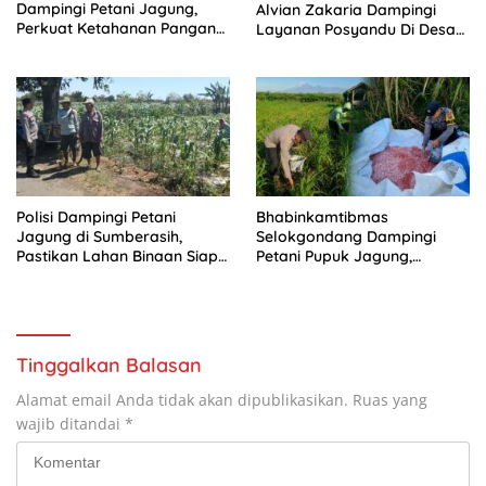
Dampingi Petani Jagung,
Alvian Zakaria Dampingi
Perkuat Ketahanan Pangan
Layanan Posyandu Di Desa
Nasional
Gondang
Polisi Dampingi Petani
Bhabinkamtibmas
Jagung di Sumberasih,
Selokgondang Dampingi
Pastikan Lahan Binaan Siap
Petani Pupuk Jagung,
Dukung Ketahanan Pangan
Dukung Asta Cita Ketahanan
Pangan
Tinggalkan Balasan
Alamat email Anda tidak akan dipublikasikan.
Ruas yang
wajib ditandai
*