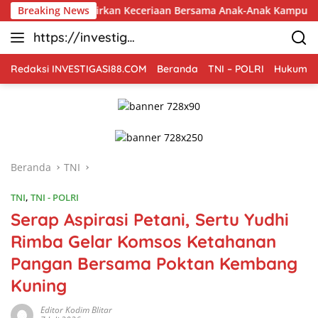
Langsung
9 Hadirkan Keceriaan Bersama Anak-Anak Kampung Sesor
Breaking News
ke
https://investiga
konten
si88.com
Redaksi INVESTIGASI88.COM
Beranda
TNI – POLRI
Hukum Kr
Beranda
TNI
TNI
,
TNI - POLRI
Serap Aspirasi Petani, Sertu Yudhi
Rimba Gelar Komsos Ketahanan
Pangan Bersama Poktan Kembang
Kuning
Editor Kodim Blitar