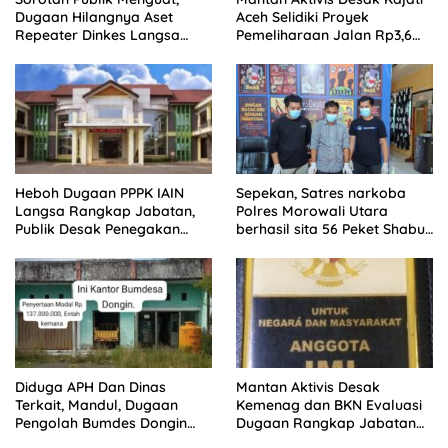
Dugaan Hilangnya Aset
Aceh Selidiki Proyek
Repeater Dinkes Langsa
Pemeliharaan Jalan Rp3,6
Belum Terjawab
Miliar di Langsa
Heboh Dugaan PPPK IAIN
Sepekan, Satres narkoba
Langsa Rangkap Jabatan,
Polres Morowali Utara
Publik Desak Penegakan
berhasil sita 56 Peket Shabu
Aturan ASN
dan amankan 4 orang
pelaku
Diduga APH Dan Dinas
Mantan Aktivis Desak
Terkait, Mandul, Dugaan
Kemenag dan BKN Evaluasi
Pengolah Bumdes Dongin
Dugaan Rangkap Jabatan
Langgar Aturan, Abaikan
PPPK di IAIN Langsa