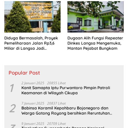
Program Pemerintah.
Diduga Bermasalah, Proyek
Dugaan Alih Fungsi Repeater
Pemeliharaan Jalan Rp3,6
Dinkes Langsa Mengemuka,
Miliar di Langsa Jadi
Mantan Pejabat Bungkam
Sorotan Publik
Popular Post
1
2 Januari 2025
20855 Lihat
Kanit Samapta Iptu Purwantoro Pimpin Patroli
Keamanan di Wilayah Cikupa
2
7 Januari 2025
20837 Lihat
Babinsa Koramil Kepohbaru Bojonegoro dan
Warga Gotong Royong bersihkan Reruntuhan
Gedung SDN Pejok
9 Januari 2025
20709 Lihat