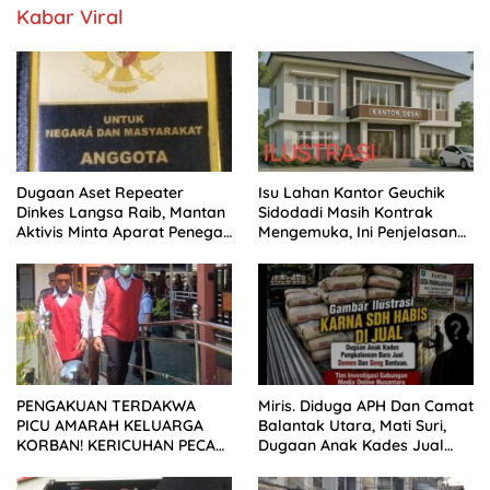
Kabar Viral
Dugaan Aset Repeater
Isu Lahan Kantor Geuchik
Dinkes Langsa Raib, Mantan
Sidodadi Masih Kontrak
Aktivis Minta Aparat Penegak
Mengemuka, Ini Penjelasan
Hukum Bergerak
Perangkat Desa
PENGAKUAN TERDAKWA
Miris. Diduga APH Dan Camat
PICU AMARAH KELUARGA
Balantak Utara, Mati Suri,
KORBAN! KERICUHAN PECAH
Dugaan Anak Kades Jual
SETELAH SIDANG TUNTUTAN
Bantuan Negara, Belum Ada
DITUNDA