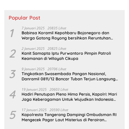
Popular Post
1
7 Januari 2025
20835 Lihat
Babinsa Koramil Kepohbaru Bojonegoro dan
Warga Gotong Royong bersihkan Reruntuhan
Gedung SDN Pejok
2
2 Januari 2025
20825 Lihat
Kanit Samapta Iptu Purwantoro Pimpin Patroli
Keamanan di Wilayah Cikupa
3
9 Januari 2025
20706 Lihat
Tingkatkan Swasembada Pangan Nasional,
Danramil 0811/12 Bancar Tuban Terjun Langsung
Dampingi Petani Tanam Padi Di Desa Pugoh
4
19 Januari 2025
20603 Lihat
Hadiri Penutupan Pleno Hima Persis, Kapolri: Mari
Jaga Keberagaman Untuk Wujudkan Indonesia
Emas 2045
5
17 Januari 2025
20590 Lihat
Kapolresta Tangerang Dampingi Ombudsman RI
Mengecek Pagar Laut Misterius di Perairan
Tangerang