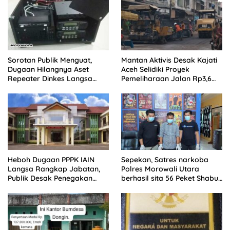
Sorotan Publik Menguat,
Mantan Aktivis Desak Kajati
Dugaan Hilangnya Aset
Aceh Selidiki Proyek
Repeater Dinkes Langsa
Pemeliharaan Jalan Rp3,6
Belum Terjawab
Miliar di Langsa
Heboh Dugaan PPPK IAIN
Sepekan, Satres narkoba
Langsa Rangkap Jabatan,
Polres Morowali Utara
Publik Desak Penegakan
berhasil sita 56 Peket Shabu
Aturan ASN
dan amankan 4 orang
pelaku