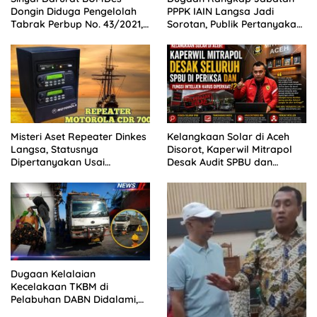
Dongin Diduga Pengelolah
PPPK IAIN Langsa Jadi
Tabrak Perbup No. 43/2021,
Sorotan, Publik Pertanyakan
Praktisi Hukum dan Pegiat
Sikap Pihak Kampus
Kontrol Sosial Desak APH
Usut Tuntas.
Misteri Aset Repeater Dinkes
Kelangkaan Solar di Aceh
Langsa, Statusnya
Disorot, Kaperwil Mitrapol
Dipertanyakan Usai
Desak Audit SPBU dan
Pergantian Pejabat
Penguatan Intelijen
Dugaan Kelalaian
Kecelakaan TKBM di
Pelabuhan DABN Didalami,
Polisi Periksa Saksi