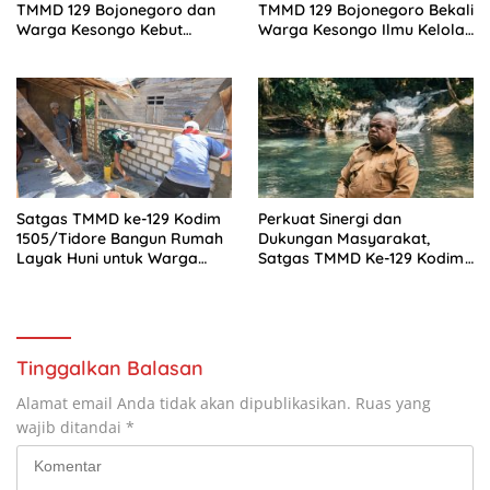
TMMD 129 Bojonegoro dan
TMMD 129 Bojonegoro Bekali
Warga Kesongo Kebut
Warga Kesongo Ilmu Kelola
Pembangunan MCK Rest
Keuangan
Area Terpadu
Satgas TMMD ke-129 Kodim
Perkuat Sinergi dan
1505/Tidore Bangun Rumah
Dukungan Masyarakat,
Layak Huni untuk Warga
Satgas TMMD Ke-129 Kodim
Kurang Mampu di Wasile
1807/Sorong Selatan Gelar
Tengah
Wawancara Bersama
Forkopimda dan Tokoh Adat
Tinggalkan Balasan
Alamat email Anda tidak akan dipublikasikan.
Ruas yang
wajib ditandai
*