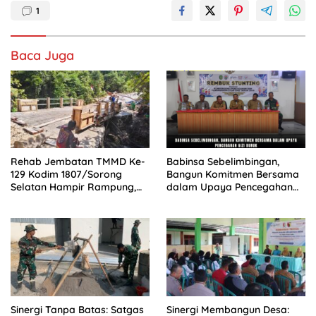
1
Baca Juga
Rehab Jembatan TMMD Ke-
Babinsa Sebelimbingan,
129 Kodim 1807/Sorong
Bangun Komitmen Bersama
Selatan Hampir Rampung,
dalam Upaya Pencegahan
Perkuat Akses dan
Gizi Buruk
Tingkatkan Mobilitas Warga
Kampung Sesor
Sinergi Tanpa Batas: Satgas
Sinergi Membangun Desa: