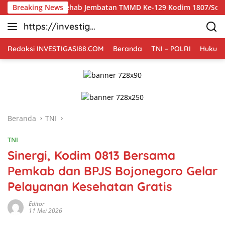
Langsung
Rehab Jembatan TMMD Ke-129 Kodim 1807/Sorong Selatan Hampir
Breaking News
ke
https://investiga
konten
si88.com
Redaksi INVESTIGASI88.COM
Beranda
TNI – POLRI
Hukum 
Beranda
TNI
TNI
Sinergi, Kodim 0813 Bersama
Pemkab dan BPJS Bojonegoro Gelar
Pelayanan Kesehatan Gratis
Editor
11 Mei 2026