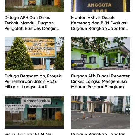
Diduga APH Dan Dinas
Mantan Aktivis Desak
Terkait, Mandul, Dugaan
Kemenag dan BKN Evaluasi
Pengolah Bumdes Dongin
Dugaan Rangkap Jabatan
Langgar Aturan, Abaikan
PPPK di IAIN Langsa
Program Pemerintah.
Diduga Bermasalah, Proyek
Dugaan Alih Fungsi Repeater
Pemeliharaan Jalan Rp3,6
Dinkes Langsa Mengemuka,
Miliar di Langsa Jadi
Mantan Pejabat Bungkam
Sorotan Publik
Sinyal Darurat BUMDes
Dugaan Rangkap Jabatan