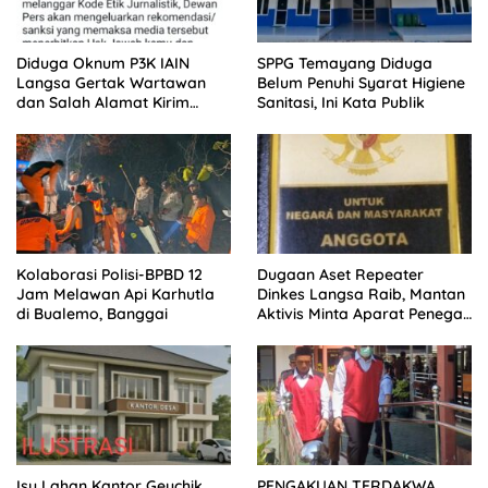
Diduga Oknum P3K IAIN
SPPG Temayang Diduga
Langsa Gertak Wartawan
Belum Penuhi Syarat Higiene
dan Salah Alamat Kirim
Sanitasi, Ini Kata Publik
Klarifikasi ke Media
Kolaborasi Polisi-BPBD 12
Dugaan Aset Repeater
Jam Melawan Api Karhutla
Dinkes Langsa Raib, Mantan
di Bualemo, Banggai
Aktivis Minta Aparat Penegak
Hukum Bergerak
Isu Lahan Kantor Geuchik
PENGAKUAN TERDAKWA