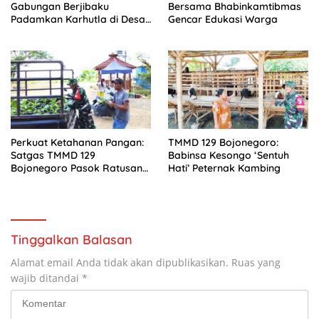
Gabungan Berjibaku
Bersama Bhabinkamtibmas
Padamkan Karhutla di Desa
Gencar Edukasi Warga
Binturu
Perkuat Ketahanan Pangan:
TMMD 129 Bojonegoro:
Satgas TMMD 129
Babinsa Kesongo ‘Sentuh
Bojonegoro Pasok Ratusan
Hati’ Peternak Kambing
Bibit Sayuran untuk Warga
Kesongo
Tinggalkan Balasan
Alamat email Anda tidak akan dipublikasikan.
Ruas yang
wajib ditandai
*