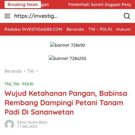
Langsung
nan Pangan
Breaking News
Pemerhati Soroti Dugaan Pengadaan Radio HT
ke
https://investiga
konten
si88.com
Redaksi INVESTIGASI88.COM
Beranda
TNI – POLRI
Hukum Kr
Beranda
TNI
TNI
,
TNI - POLRI
Wujud Ketahanan Pangan, Babinsa
Rembang Dampingi Petani Tanam
Padi Di Sananwetan
Editor Kodim Blitar
11 Mei 2026