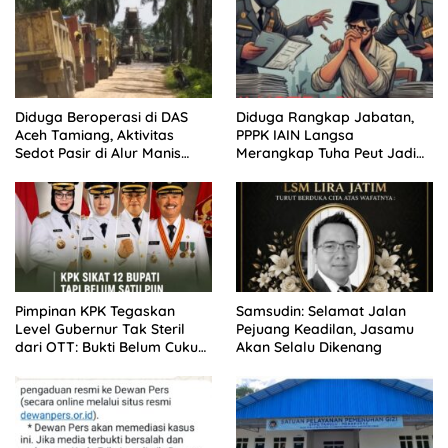
Diduga Beroperasi di DAS
Diduga Rangkap Jabatan,
Aceh Tamiang, Aktivitas
PPPK IAIN Langsa
Sedot Pasir di Alur Manis
Merangkap Tuha Peut Jadi
Dipertanyakan Izin
Sorotan Warga
Pimpinan KPK Tegaskan
Samsudin: Selamat Jalan
Level Gubernur Tak Steril
Pejuang Keadilan, Jasamu
dari OTT: Bukti Belum Cukup,
Akan Selalu Dikenang
Bukan Dilindungi