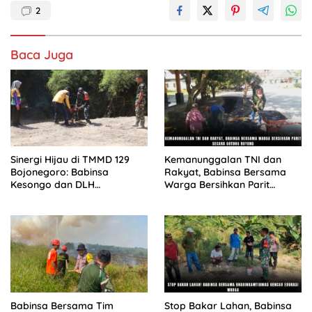
2
Baca Juga
Sinergi Hijau di TMMD 129
Kemanunggalan TNI dan
Bojonegoro: Babinsa
Rakyat, Babinsa Bersama
Kesongo dan DLH
Warga Bersihkan Parit
‘Keroyokan’ Buat Lubang
Secara Gotong Royong
Tanam Pohon untuk Jaga
Tanggul Sungai
Babinsa Bersama Tim
Stop Bakar Lahan, Babinsa