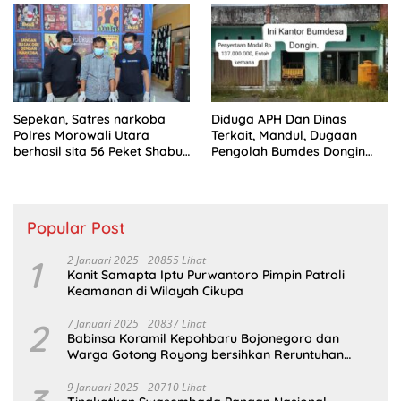
Sepekan, Satres narkoba
Diduga APH Dan Dinas
Polres Morowali Utara
Terkait, Mandul, Dugaan
berhasil sita 56 Peket Shabu
Pengolah Bumdes Dongin
dan amankan 4 orang
Langgar Aturan, Abaikan
pelaku
Program Pemerintah.
Popular Post
1
2 Januari 2025
20855 Lihat
Kanit Samapta Iptu Purwantoro Pimpin Patroli
Keamanan di Wilayah Cikupa
2
7 Januari 2025
20837 Lihat
Babinsa Koramil Kepohbaru Bojonegoro dan
Warga Gotong Royong bersihkan Reruntuhan
Gedung SDN Pejok
9 Januari 2025
20710 Lihat