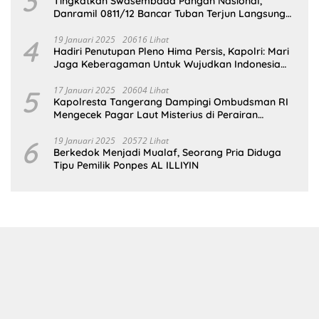
3
Tingkatkan Swasembada Pangan Nasional,
Danramil 0811/12 Bancar Tuban Terjun Langsung
Dampingi Petani Tanam Padi Di Desa Pugoh
4
19 Januari 2025
20616 Lihat
Hadiri Penutupan Pleno Hima Persis, Kapolri: Mari
Jaga Keberagaman Untuk Wujudkan Indonesia
Emas 2045
5
17 Januari 2025
20604 Lihat
Kapolresta Tangerang Dampingi Ombudsman RI
Mengecek Pagar Laut Misterius di Perairan
Tangerang
6
19 Januari 2025
20572 Lihat
Berkedok Menjadi Mualaf, Seorang Pria Diduga
Tipu Pemilik Ponpes AL ILLIYIN