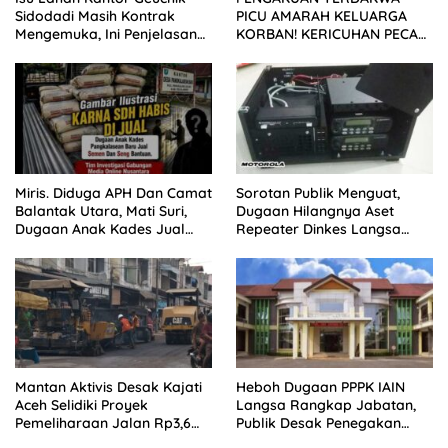
Sidodadi Masih Kontrak
PICU AMARAH KELUARGA
Mengemuka, Ini Penjelasan
KORBAN! KERICUHAN PECAH
Perangkat Desa
SETELAH SIDANG TUNTUTAN
DITUNDA
Miris. Diduga APH Dan Camat
Sorotan Publik Menguat,
Balantak Utara, Mati Suri,
Dugaan Hilangnya Aset
Dugaan Anak Kades Jual
Repeater Dinkes Langsa
Bantuan Negara, Belum Ada
Belum Terjawab
Mantan Aktivis Desak Kajati
Heboh Dugaan PPPK IAIN
Aceh Selidiki Proyek
Langsa Rangkap Jabatan,
Pemeliharaan Jalan Rp3,6
Publik Desak Penegakan
Miliar di Langsa
Aturan ASN