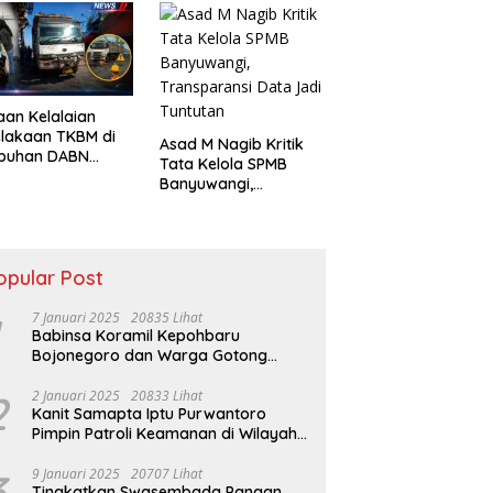
antian Pejabat
an Kelalaian
lakaan TKBM di
Asad M Nagib Kritik
abuhan DABN
Tata Kelola SPMB
lami, Polisi
Banyuwangi,
ksa Saksi
Transparansi Data
Jadi Tuntutan
opular Post
7 Januari 2025
20835 Lihat
Babinsa Koramil Kepohbaru
Bojonegoro dan Warga Gotong
Royong bersihkan Reruntuhan
Gedung SDN Pejok
2
2 Januari 2025
20833 Lihat
Kanit Samapta Iptu Purwantoro
Pimpin Patroli Keamanan di Wilayah
Cikupa
3
9 Januari 2025
20707 Lihat
Tingkatkan Swasembada Pangan