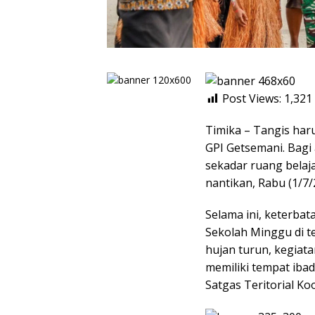
Post Views:
1,321
Timika – Tangis ha
GPI Getsemani. Bag
sekadar ruang belaja
nantikan, Rabu (1/7/
Selama ini, keterba
Sekolah Minggu di te
hujan turun, kegiata
memiliki tempat iba
Satgas Teritorial K