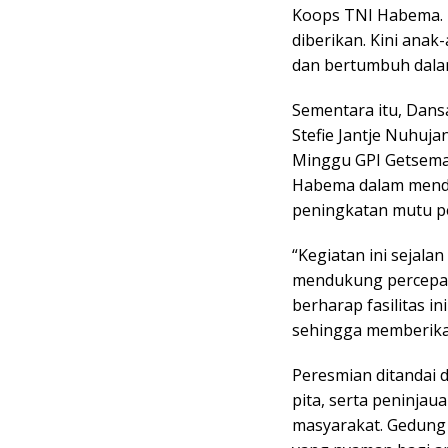
Koops TNI Habema. T
diberikan. Kini ana
dan bertumbuh dala
Sementara itu, Dans
Stefie Jantje Nuhuj
Minggu GPI Getsem
Habema dalam mend
peningkatan mutu p
“Kegiatan ini sejal
mendukung percepat
berharap fasilitas i
sehingga memberikan
Peresmian ditandai
pita, serta peninja
masyarakat. Gedung 