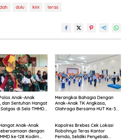
adah
dulu
kini
teras
Polos Anak-Anak
Merangkai Bahagia Dengan
, dan Sentuhan Hangat
Anak-Anak TK Angkasa,
Satgas di Sela TMMD
Olahraga Bersama HUT Ke-38
negoro
Yasarini Penuh Keceriaan di
Lanud Sjamsudin Noor
Hangat Anak-Anak
Kapolres Brebes Cek Lokasi
Kebersamaan dengan
Robohnya Teras Kantor
TMMD ke-128 Kodim
Pemda, Selidiki Penyebab