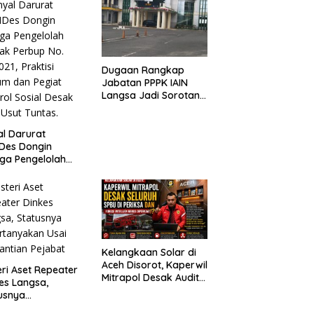
Bungkam
Dugaan Rangkap
Jabatan PPPK IAIN
Langsa Jadi Sorotan,
Publik Pertanyakan
Sikap Pihak Kampus
al Darurat
Des Dongin
ga Pengelolah
ak Perbup No.
021, Praktisi
m dan Pegiat
rol Sosial Desak
Usut Tuntas.
Kelangkaan Solar di
Aceh Disorot, Kaperwil
eri Aset Repeater
Mitrapol Desak Audit
es Langsa,
SPBU dan Penguatan
usnya
Intelijen
rtanyakan Usai