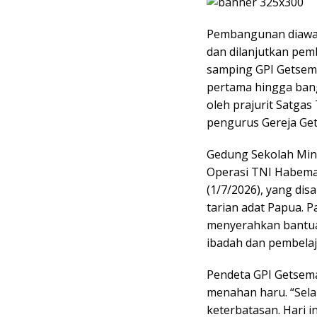
Pembangunan diawal
dan dilanjutkan pe
samping GPI Getsema
pertama hingga bang
oleh prajurit Satga
pengurus Gereja Ge
Gedung Sekolah Min
Operasi TNI Habema
(1/7/2026), yang di
tarian adat Papua. 
menyerahkan bantua
ibadah dan pembelaj
Pendeta GPI Getseman
menahan haru. “Sela
keterbatasan. Hari 