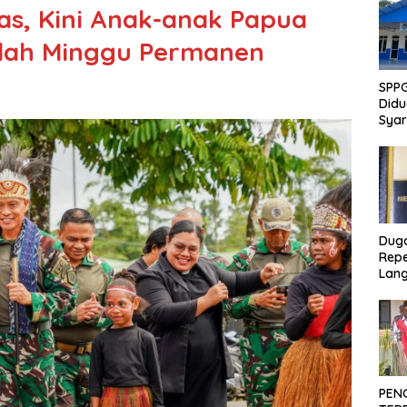
as, Kini Anak-anak Papua
olah Minggu Permanen
SPP
Didu
Syar
Sanit
Publ
Dug
Repe
Lang
Akti
Pen
Ber
PEN