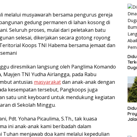
i melalui musyawarah bersama pengurus gereja
mbangunan gedung permanen di lahan kosong di
ni. Seluruh proses, mulai dari peletakan batu
unan selesai, dikerjakan secara gotong royong
s Teritorial Koops TNI Habema bersama jemaat dan
tsemani
Didu
Terk
ggu diresmikan langsung oleh Panglima Komando
Dug
Bum
, Mayjen TNI Yudha Airlangga, pada Rabu
Lang
sambut antusias
masyarakat
dan anak-anak dengan
Aba
Pada kesempatan tersebut, Pangkoops juga
Peme
n satu unit keyboard untuk mendukung kegiatan
aran di Sekolah Minggu.
Didu
Proy
i, Pdt. Yohana Picaulima, S.Th., tak kuasa
Jala
Lang
ma ini anak-anak kami beribadah dalam
Publ
ini Tuhan menjawab doa kami melalui kepedulian