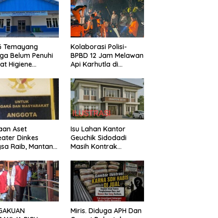
G Temayang
Kolaborasi Polisi-
ga Belum Penuhi
BPBD 12 Jam Melawan
at Higiene
Api Karhutla di
asi, Ini Kata
Bualemo, Banggai
ik
aan Aset
Isu Lahan Kantor
ater Dinkes
Geuchik Sidodadi
sa Raib, Mantan
Masih Kontrak
vis Minta Aparat
Mengemuka, Ini
egak Hukum
Penjelasan Perangkat
gerak
Desa
GAKUAN
Miris. Diduga APH Dan