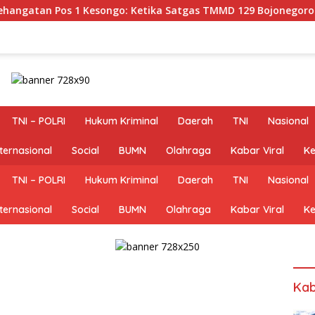
ngo: Ketika Satgas TMMD 129 Bojonegoro dan Warga Menyatu
TNI – POLRI
Hukum Kriminal
Daerah
TNI
Nasional
nternasional
Social
BUMN
Olahraga
Kabar Viral
Ke
TNI – POLRI
Hukum Kriminal
Daerah
TNI
Nasional
nternasional
Social
BUMN
Olahraga
Kabar Viral
Ke
Kab