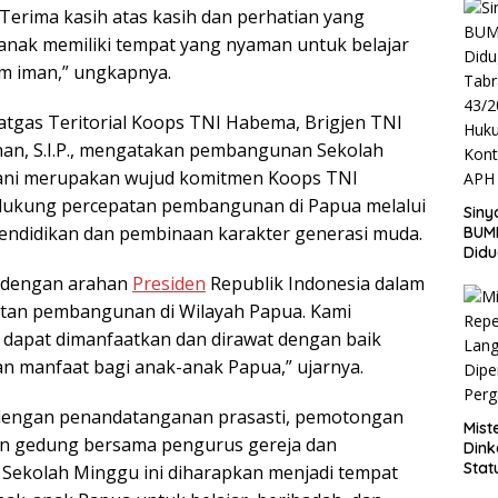
erima kasih atas kasih dan perhatian yang
k-anak memiliki tempat yang nyaman untuk belajar
m iman,” ungkapnya.
atgas Teritorial Koops TNI Habema, Brigjen TNI
anan, S.I.P., mengatakan pembangunan Sekolah
ani merupakan wujud komitmen Koops TNI
ukung percepatan pembangunan di Papua melalui
Siny
endidikan dan pembinaan karakter generasi muda.
BUM
Didu
Tabr
an dengan arahan
Presiden
Republik Indonesia dalam
43/2
an pembangunan di Wilayah Papua. Kami
Huku
Kont
ni dapat dimanfaatkan dan dirawat dengan baik
APH 
 manfaat bagi anak-anak Papua,” ujarnya.
 dengan penandatanganan prasasti, pemotongan
Mist
uan gedung bersama pengurus gereja dan
Dink
Stat
Sekolah Minggu ini diharapkan menjadi tempat
Dipe