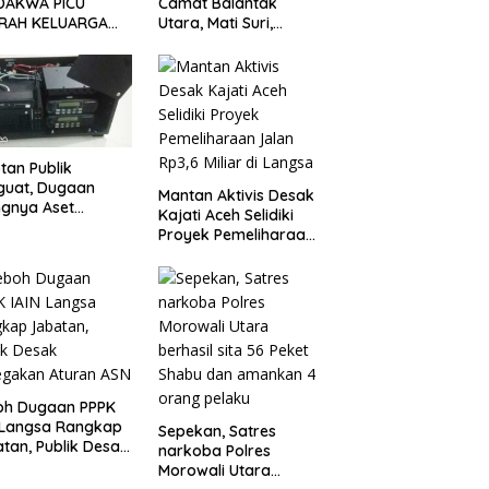
DAKWA PICU
Camat Balantak
RAH KELUARGA
Utara, Mati Suri,
BAN! KERICUHAN
Dugaan Anak Kades
AH SETELAH
Jual Bantuan Negara,
ANG TUNTUTAN
Belum Ada Tindakan
UNDA
tan Publik
guat, Dugaan
Mantan Aktivis Desak
ngnya Aset
Kajati Aceh Selidiki
ater Dinkes
Proyek Pemeliharaan
gsa Belum
Jalan Rp3,6 Miliar di
jawab
Langsa
oh Dugaan PPPK
 Langsa Rangkap
Sepekan, Satres
tan, Publik Desak
narkoba Polres
egakan Aturan
Morowali Utara