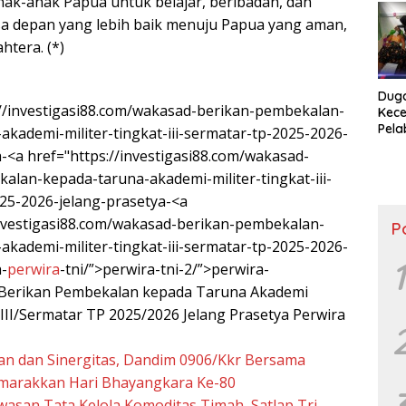
ak-anak Papua untuk belajar, beribadah, dan
Perg
 depan yang lebih baik menuju Papua yang aman,
htera. (*)
Duga
://investigasi88.com/wakasad-berikan-pembekalan-
Kece
Pel
akademi-militer-tingkat-iii-sermatar-tp-2025-2026-
Dida
a-<a href="https://investigasi88.com/wakasad-
Peri
alan-kepada-taruna-akademi-militer-tingkat-iii-
25-2026-jelang-prasetya-<a
investigasi88.com/wakasad-berikan-pembekalan-
P
akademi-militer-tingkat-iii-sermatar-tp-2025-2026-
1
a-
perwira
-tni/”>perwira-tni-2/”>perwira-
 Berikan Pembekalan kepada Taruna Akademi
 III/Sermatar TP 2025/2026 Jelang Prasetya Perwira
n dan Sinergitas, Dandim 0906/Kkr Bersama
marakkan Hari Bhayangkara Ke-80
asan Tata Kelola Komoditas Timah, Satlap Tri