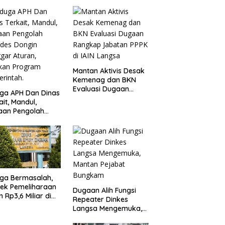
berhasil sita 56 Peket
Shabu dan amankan
4 orang pelaku
Mantan Aktivis Desak
Kemenag dan BKN
Evaluasi Dugaan
ga APH Dan Dinas
Rangkap Jabatan
ait, Mandul,
PPPK di IAIN Langsa
aan Pengolah
des Dongin
gar Aturan,
ikan Program
rintah.
ga Bermasalah,
ek Pemeliharaan
Dugaan Alih Fungsi
n Rp3,6 Miliar di
Repeater Dinkes
sa Jadi Sorotan
Langsa Mengemuka,
ik
Mantan Pejabat