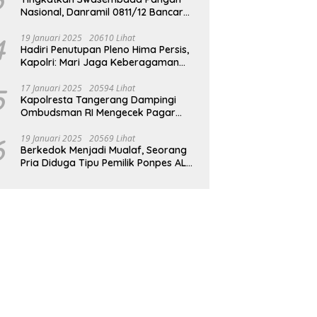
Nasional, Danramil 0811/12 Bancar
Tuban Terjun Langsung Dampingi
Petani Tanam Padi Di Desa Pugoh
4
19 Januari 2025
20610 Lihat
Hadiri Penutupan Pleno Hima Persis,
Kapolri: Mari Jaga Keberagaman
Untuk Wujudkan Indonesia Emas
2045
5
17 Januari 2025
20594 Lihat
Kapolresta Tangerang Dampingi
Ombudsman RI Mengecek Pagar
Laut Misterius di Perairan Tangerang
6
19 Januari 2025
20569 Lihat
Berkedok Menjadi Mualaf, Seorang
Pria Diduga Tipu Pemilik Ponpes AL
ILLIYIN