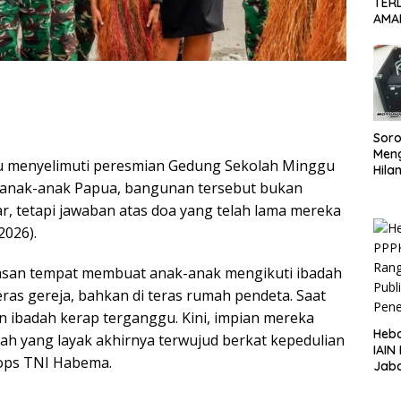
TER
AMA
KOR
PEC
SID
DIT
Soro
Men
ru menyelimuti peresmian Gedung Sekolah Minggu
Hila
i anak-anak Papua, bangunan tersebut bukan
Repe
Lan
r, tetapi jawaban atas doa yang telah lama mereka
Ter
2026).
tasan tempat membuat anak-anak mengikuti ibadah
ras gereja, bahkan di teras rumah pendeta. Saat
n ibadah kerap terganggu. Kini, impian mereka
Heb
dah yang layak akhirnya terwujud berkat kepedulian
IAIN
oops TNI Habema.
Jaba
Pen
ASN