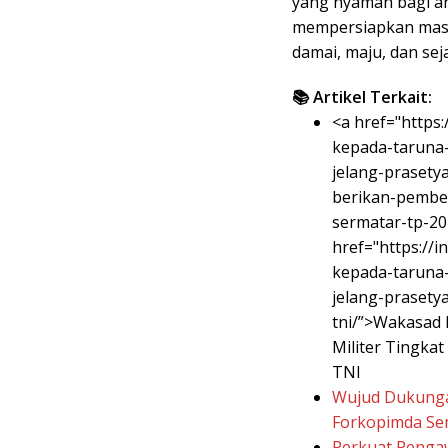
yang nyaman bagi an
mempersiapkan masa
damai, maju, dan seja
📚 Artikel Terkait:
<a href="https
kepada-taruna-
jelang-prasety
berikan-pembek
sermatar-tp-20
href="https://
kepada-taruna-
jelang-prasety
tni/”>Wakasad
Militer Tingkat
TNI
Wujud Dukunga
Forkopimda Se
Perkuat Pengaw