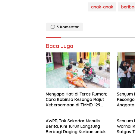
anak-anak
berib
3
Komentar
Baca Juga
Menyapa Hati di Teras Rumah:
Senyum 
Cara Babinsa Kesongo Rajut
Kesongo
Kebersamaan di TMMD 129
Anggota 
Bojonegoro
129 Bojo
AWPR Tak Sekadar Menulis
Senyum 
Berita, Kini Turun Langsung
Warnai 
Berbagi Daging Kurban untuk
Satgas 