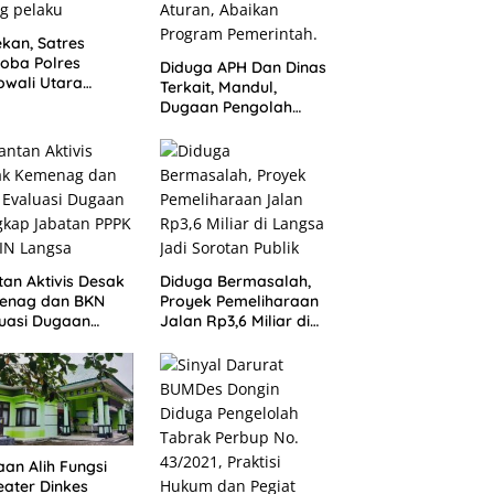
kan, Satres
oba Polres
Diduga APH Dan Dinas
wali Utara
Terkait, Mandul,
asil sita 56 Peket
Dugaan Pengolah
bu dan amankan
Bumdes Dongin
ang pelaku
Langgar Aturan,
Abaikan Program
Pemerintah.
an Aktivis Desak
Diduga Bermasalah,
enag dan BKN
Proyek Pemeliharaan
uasi Dugaan
Jalan Rp3,6 Miliar di
gkap Jabatan
Langsa Jadi Sorotan
 di IAIN Langsa
Publik
an Alih Fungsi
ater Dinkes