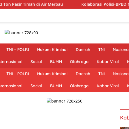
ah di Air Merbau
Kolaborasi Polisi-BPBD 12 Jam Melawan 
TNI – POLRI
Hukum Kriminal
Daerah
TNI
Nasiona
nternasional
Social
BUMN
Olahraga
Kabar Viral
K
TNI – POLRI
Hukum Kriminal
Daerah
TNI
Nasiona
nternasional
Social
BUMN
Olahraga
Kabar Viral
K
Kab