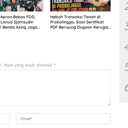
 Apron Bebas FOD,
Heboh Transaksi Tanah di
 Lanud Sjamsudin
Probolinggo, Scan Sertifikat
ir Benda Asing Jaga
PDF Berujung Dugaan Kerugian
atan Penerbangan
Rp100 Juta
man
n.
Ruas yang wajib ditandai
*