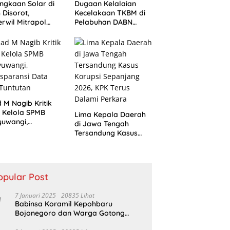
ngkaan Solar di
Dugaan Kelalaian
 Disorot,
Kecelakaan TKBM di
rwil Mitrapol
Pelabuhan DABN
k Audit SPBU dan
Didalami, Polisi
uatan Intelijen
Periksa Saksi
 M Nagib Kritik
 Kelola SPMB
Lima Kepala Daerah
yuwangi,
di Jawa Tengah
sparansi Data
Tersandung Kasus
 Tuntutan
Korupsi Sepanjang
2026, KPK Terus
Dalami Perkara
opular Post
7 Januari 2025
20835 Lihat
Babinsa Koramil Kepohbaru
Bojonegoro dan Warga Gotong
Royong bersihkan Reruntuhan