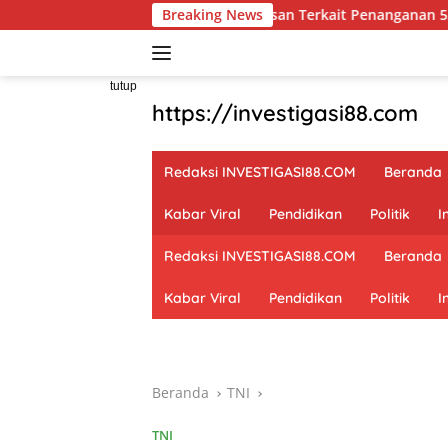
Langsung
tlap Tricakti Beri Penjelasan Terkait Penanganan 53 Ton Pasir Tim
Breaking News
ke
konten
tutup
https://investigasi88.com
Redaksi INVESTIGASI88.COM
Beranda
Kabar Viral
Pendidikan
Politik
I
Redaksi INVESTIGASI88.COM
Beranda
Kabar Viral
Pendidikan
Politik
I
Beranda
TNI
TNI