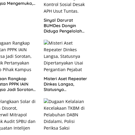
gsa Mengemuka,
an Pejabat
gkam
Sinyal Darurat
BUMDes Dongin
Diduga Pengelolah
Tabrak Perbup No.
43/2021, Praktisi
Hukum dan Pegiat
Kontrol Sosial Desak
APH Usut Tuntas.
aan Rangkap
Misteri Aset Repeater
tan PPPK IAIN
Dinkes Langsa,
sa Jadi Sorotan,
Statusnya
ik Pertanyakan
Dipertanyakan Usai
p Pihak Kampus
Pergantian Pejabat