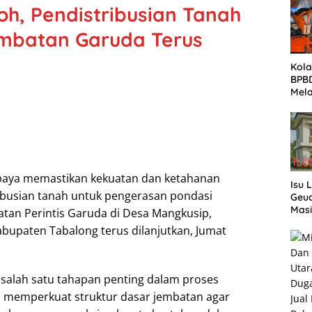
oh, Pendistribusian Tanah
mbatan Garuda Terus
Kola
BPB
Mela
di B
paya memastikan kekuatan dan ketahanan
Isu 
ribusian tanah untuk pengerasan pondasi
Geuc
Masi
an Perintis Garuda di Desa Mangkusip,
Meng
bupaten Tabalong terus dilanjutkan, Jumat
Penj
Des
 salah satu tahapan penting dalam proses
memperkuat struktur dasar jembatan agar