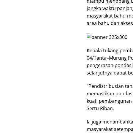
mampu menopang be
jangka waktu panjan
masyarakat bahu-me
area bahu dan akses
Kepala tukang pemb
04/Tanta–Murung Pu
pengerasan pondasi 
selanjutnya dapat be
“Pendistribusian tan
memastikan pondasi
kuat, pembangunan j
Sertu Riban.
Ia juga menambahkan
masyarakat setempa