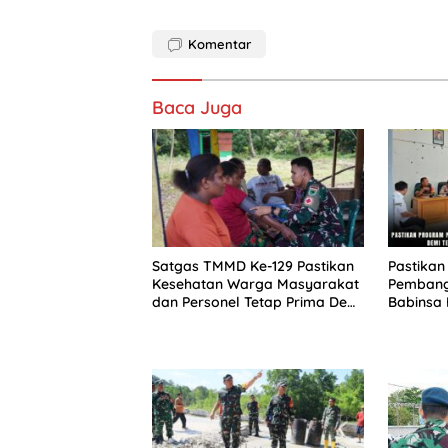
Komentar
Baca Juga
Satgas TMMD Ke-129 Pastikan
Pastika
Kesehatan Warga Masyarakat
Pembang
dan Personel Tetap Prima Demi
Babinsa 
Suksesnya TMMD di Kampung
Terwuju
Sesor
Masyara