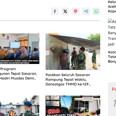
Kela
Aceh
Kape
Desa
Peng
Asad
Tata
Ban
Tran
n Program
Jadi
unan Tepat Sasaran,
Pastikan Seluruh Sasaran
Hadiri Musdes Demi
Rampung Tepat Waktu,
dnya Kesejahteraan
Dansatgas TMMD ke-129
kat
P
Kodim 1505/Tidore Awasi
Langsung Progres
Pembangunan
1