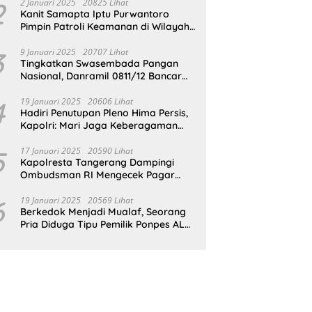
Gedung SDN Pejok
2
2 Januari 2025
20825 Lihat
Kanit Samapta Iptu Purwantoro
Pimpin Patroli Keamanan di Wilayah
Cikupa
3
9 Januari 2025
20707 Lihat
Tingkatkan Swasembada Pangan
Nasional, Danramil 0811/12 Bancar
Tuban Terjun Langsung Dampingi
Petani Tanam Padi Di Desa Pugoh
4
19 Januari 2025
20606 Lihat
Hadiri Penutupan Pleno Hima Persis,
Kapolri: Mari Jaga Keberagaman
Untuk Wujudkan Indonesia Emas
2045
5
17 Januari 2025
20590 Lihat
Kapolresta Tangerang Dampingi
Ombudsman RI Mengecek Pagar
Laut Misterius di Perairan Tangerang
6
19 Januari 2025
20569 Lihat
Berkedok Menjadi Mualaf, Seorang
Pria Diduga Tipu Pemilik Ponpes AL
ILLIYIN