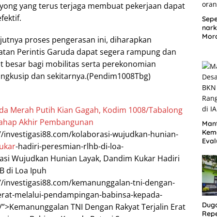
yong yang terus terjaga membuat pekerjaan dapat
fektif.
Sepe
nark
Moro
jutnya proses pengerasan ini, diharapkan
berh
an Perintis Garuda dapat segera rampung dan
Sha
4 or
 besar bagi mobilitas serta perekonomian
ngkusip dan sekitarnya.(Pendim1008Tbg)
da Merah Putih Kian Gagah, Kodim 1008/Tabalong
ahap Akhir Pembangunan
Mant
Kem
://investigasi88.com/kolaborasi-wujudkan-hunian-
Eval
ukar
-hadiri-peresmian-rlhb-di-loa-
Ran
asi Wujudkan Hunian Layak, Dandim Kukar Hadiri
PPPK
 di Loa Ipuh
://investigasi88.com/kemanunggalan-tni-dengan-
n-erat-melalui-pendampingan-babinsa-kepada-
Duga
/”>Kemanunggalan TNI Dengan Rakyat Terjalin Erat
Repe