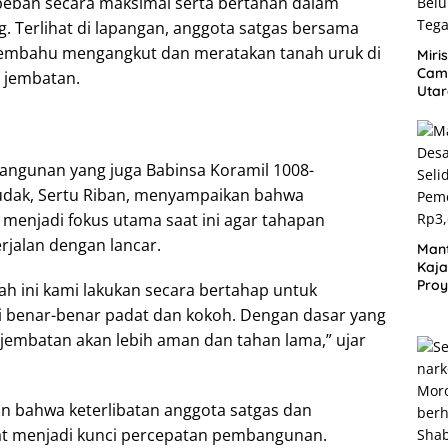
ban secara maksimal serta bertahan dalam
g. Terlihat di lapangan, anggota satgas bersama
mbahu mengangkut dan meratakan tanah uruk di
Miri
Cam
 jembatan.
Utar
Dug
Jual
Bel
angunan yang juga Babinsa Koramil 1008-
dak, Sertu Riban, menyampaikan bahwa
menjadi fokus utama saat ini agar tahapan
rjalan dengan lancar.
Mant
Kaja
Proy
ah ini kami lakukan secara bertahap untuk
Jala
 benar-benar padat dan kokoh. Dengan dasar yang
Lan
embatan akan lebih aman dan tahan lama,” ujar
 bahwa keterlibatan anggota satgas dan
t menjadi kunci percepatan pembangunan.