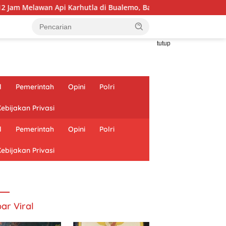
Api Karhutla di Bualemo, Banggai
Wujudkan Generasi Ber
tutup
l
Pemerintah
Opini
Polri
ebijakan Privasi
l
Pemerintah
Opini
Polri
ebijakan Privasi
ar Viral