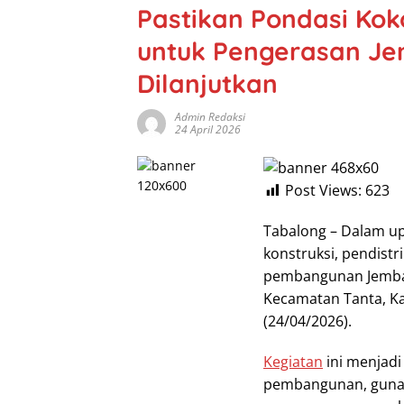
Pastikan Pondasi Kok
untuk Pengerasan Je
Dilanjutkan
Admin Redaksi
24 April 2026
Post Views:
623
Tabalong – Dalam u
konstruksi, pendist
pembangunan Jembat
Kecamatan Tanta, Ka
(24/04/2026).
Kegiatan
ini menjadi
pembangunan, guna 