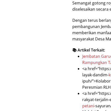
Semangat gotong ro
diselesaikan secara e
Dengan terus berlan
pembangunan Jembat
memberikan manfaat
masyarakat Desa Ma
📚 Artikel Terkait:
Jembatan Garu
Rampungkan T
<a href="https
layak-dandim-
k
ipuh/”>Kolabor
Peresmian RLHB
<a href="https
rakyat-terjali
petani
-sayuran