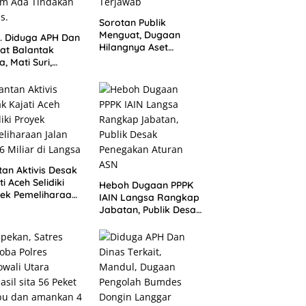
Sorotan Publik
Menguat, Dugaan
s. Diduga APH Dan
Hilangnya Aset
at Balantak
Repeater Dinkes
a, Mati Suri,
Langsa Belum
aan Anak Kades
Terjawab
 Bantuan Negara,
um Ada Tindakan
an Aktivis Desak
ti Aceh Selidiki
Heboh Dugaan PPPK
ek Pemeliharaan
IAIN Langsa Rangkap
n Rp3,6 Miliar di
Jabatan, Publik Desak
gsa
Penegakan Aturan
ASN