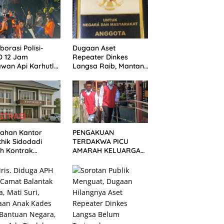
borasi Polisi-
Dugaan Aset
D 12 Jam
Repeater Dinkes
wan Api Karhutla
Langsa Raib, Mantan
ualemo, Banggai
Aktivis Minta Aparat
Penegak Hukum
Bergerak
Lahan Kantor
PENGAKUAN
hik Sidodadi
TERDAKWA PICU
h Kontrak
AMARAH KELUARGA
emuka, Ini
KORBAN! KERICUHAN
elasan Perangkat
PECAH SETELAH
a
SIDANG TUNTUTAN
DITUNDA