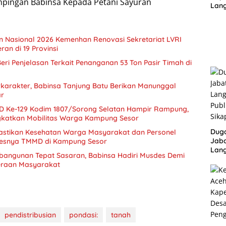
mpingan Babinsa Kepada Petani Sayuran
Lan
Mant
Bun
an Nasional 2026 Kemenhan Renovasi Sekretariat LVRI
an di 19 Provinsi
 Beri Penjelasan Terkait Penanganan 53 Ton Pasir Timah di
karakter, Babinsa Tanjung Batu Berikan Manunggal
ar
 Ke-129 Kodim 1807/Sorong Selatan Hampir Rampung,
ngkatkan Mobilitas Warga Kampung Sesor
Dug
astikan Kesehatan Warga Masyarakat dan Personel
Jaba
sesnya TMMD di Kampung Sesor
Lang
bangunan Tepat Sasaran, Babinsa Hadiri Musdes Demi
Publ
eraan Masyarakat
Sika
pendistribusian
pondasi:
tanah