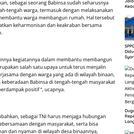
Jala
an, sebagai seorang Babinsa sudah seharusnya
Kead
ngah-tengah warga, termasuk dengan melaksanakan
Akan
 membantu warga membangun rumah. Hal tersebut
katkan keharmonisan dan keakraban bersama
n.
SPP
Didu
Syar
lainnya kegiatannya dalam membantu membangun
Sanit
rupakan salah satu upaya untuk terus menjalin
Publ
jasama dengan warga yang ada di wilayah binaan,
 keberadaan Babinsa di tengah-tengah masyarakat
erdampak positif “, ucapnya.
Dug
ahkan, sebagai TNI harus menjaga hubungan
Repe
Lang
ebersamaan dengan masyarakat, serta bisa
Akti
an dan nyaman di wilayah desa binaannya,
Pen