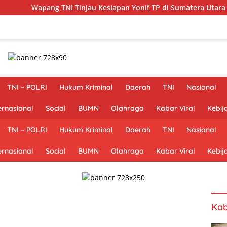
ng TNI Tinjau Kesiapan Yonif TP di Sumatera Utara
Peng
TNI – POLRI
Hukum Kriminal
Daerah
TNI
Nasional
ernasional
Social
BUMN
Olahraga
Kabar Viral
Kebij
TNI – POLRI
Hukum Kriminal
Daerah
TNI
Nasional
ernasional
Social
BUMN
Olahraga
Kabar Viral
Kebij
Kab