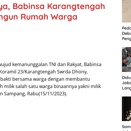
ya, Babinsa Karangtengah
angun Rumah Warga
Ped
Deb
Peng
Per
Kam
Tam
wujud kemanunggalan TNI dan Rakyat, Babinsa
Koramil 23/Karangtengah Swrda Dhony,
Did
 bakti bersama warga dengan membantu
Jaba
ilik salah satu warga binaannya yakni milik
Lan
un Sampang, Rabu(15/11/2023).
Tuha
Sor
Sams