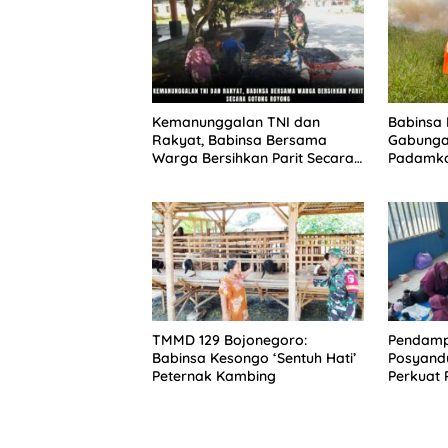
Kemanunggalan TNI dan
Babinsa
Rakyat, Babinsa Bersama
Gabunga
Warga Bersihkan Parit Secara
Padamka
Gotong Royong
Binturu
TMMD 129 Bojonegoro:
Pendamp
Babinsa Kesongo ‘Sentuh Hati’
Posyand
Peternak Kambing
Perkuat
Kembang