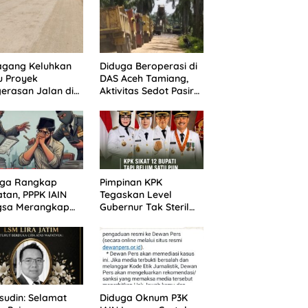
agang Keluhkan
Diduga Beroperasi di
u Proyek
DAS Aceh Tamiang,
erasan Jalan di
Aktivitas Sedot Pasir
batasan Dua
di Alur Manis
pung Aceh
Dipertanyakan Izin
iang
uga Rangkap
Pimpinan KPK
tan, PPPK IAIN
Tegaskan Level
gsa Merangkap
Gubernur Tak Steril
 Peut Jadi
dari OTT: Bukti Belum
otan Warga
Cukup, Bukan
Dilindungi
udin: Selamat
Diduga Oknum P3K