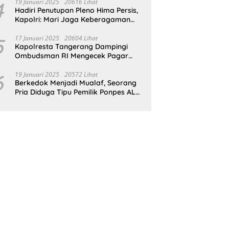
Petani Tanam Padi Di Desa Pugoh
4
19 Januari 2025
20616 Lihat
Hadiri Penutupan Pleno Hima Persis,
Kapolri: Mari Jaga Keberagaman
Untuk Wujudkan Indonesia Emas
2045
5
17 Januari 2025
20604 Lihat
Kapolresta Tangerang Dampingi
Ombudsman RI Mengecek Pagar
Laut Misterius di Perairan Tangerang
6
19 Januari 2025
20572 Lihat
Berkedok Menjadi Mualaf, Seorang
Pria Diduga Tipu Pemilik Ponpes AL
ILLIYIN