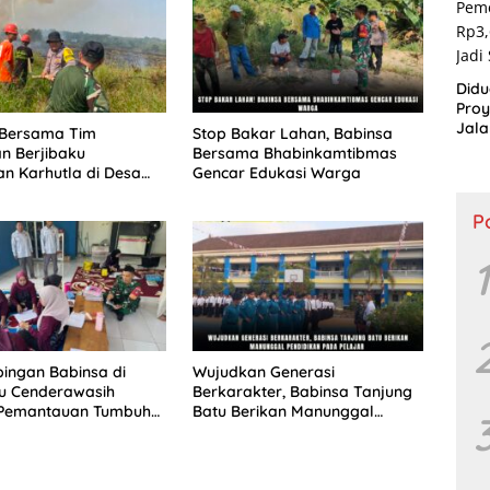
Didu
Proy
Jala
 Bersama Tim
Stop Bakar Lahan, Babinsa
Lang
n Berjibaku
Bersama Bhabinkamtibmas
Publ
n Karhutla di Desa
Gencar Edukasi Warga
P
1
ingan Babinsa di
Wujudkan Generasi
u Cenderawasih
Berkarakter, Babinsa Tanjung
 Pemantauan Tumbuh
Batu Berikan Manunggal
 Balita
Pendidikan Pada Pelajar