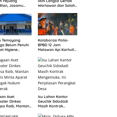
n Pejuang
IAIN Langsa Gertak
ilan, Jasamu
Wartawan dan Salah
 Selalu Dikenang
Alamat Kirim
Klarifikasi ke Media
G Temayang
Kolaborasi Polisi-
ga Belum Penuhi
BPBD 12 Jam
at Higiene
Melawan Api Karhutla
asi, Ini Kata
di Bualemo, Banggai
ik
aan Aset
Isu Lahan Kantor
ater Dinkes
Geuchik Sidodadi
sa Raib, Mantan
Masih Kontrak
vis Minta Aparat
Mengemuka, Ini
egak Hukum
Penjelasan Perangkat