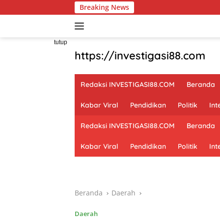
Langsung
Breaking News
Wapa
ke
konten
tutup
https://investigasi88.com
Redaksi INVESTIGASI88.COM
Beranda
Kabar Viral
Pendidikan
Politik
Int
Redaksi INVESTIGASI88.COM
Beranda
Kabar Viral
Pendidikan
Politik
Int
Beranda
Daerah
Daerah