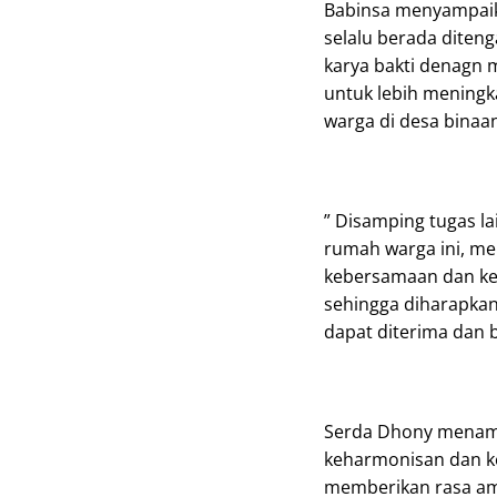
Babinsa menyampaik
selalu berada dite
karya bakti denagn
untuk lebih mening
warga di desa binaa
” Disamping tugas 
rumah warga ini, me
kebersamaan dan ker
sehingga diharapkan
dapat diterima dan b
Serda Dhony menamb
keharmonisan dan k
memberikan rasa am