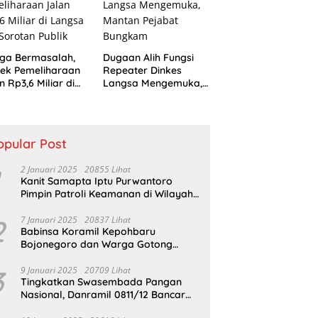
ga Bermasalah,
Dugaan Alih Fungsi
ek Pemeliharaan
Repeater Dinkes
n Rp3,6 Miliar di
Langsa Mengemuka,
sa Jadi Sorotan
Mantan Pejabat
ik
Bungkam
opular Post
2 Januari 2025
20855 Lihat
Kanit Samapta Iptu Purwantoro
Pimpin Patroli Keamanan di Wilayah
Cikupa
2
7 Januari 2025
20837 Lihat
Babinsa Koramil Kepohbaru
Bojonegoro dan Warga Gotong
Royong bersihkan Reruntuhan
Gedung SDN Pejok
3
9 Januari 2025
20709 Lihat
Tingkatkan Swasembada Pangan
Nasional, Danramil 0811/12 Bancar
Tuban Terjun Langsung Dampingi