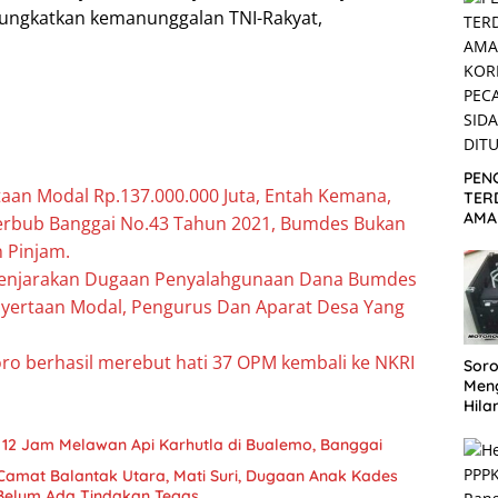
Ber
ungkatkan kemanunggalan TNI-Rakyat,
PEN
aan Modal Rp.137.000.000 Juta, Entah Kemana,
TER
AMA
erbub Banggai No.43 Tahun 2021, Bumdes Bukan
KOR
 Pinjam.
PEC
enjarakan Dugaan Penyalahgunaan Dana Bumdes
SID
DIT
nyertaan Modal, Pengurus Dan Aparat Desa Yang
oro berhasil merebut hati 37 OPM kembali ke NKRI
Soro
Men
Hila
Repe
D 12 Jam Melawan Api Karhutla di Bualemo, Banggai
Lan
Ter
 Camat Balantak Utara, Mati Suri, Dugaan Anak Kades