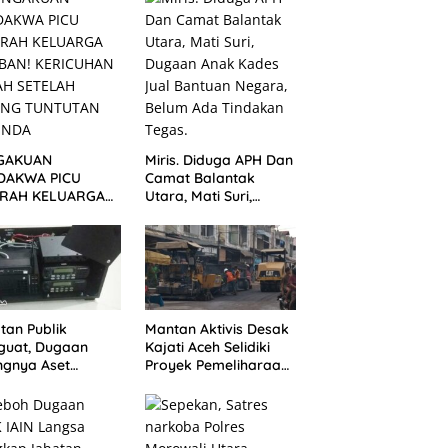
gerak
Desa
GAKUAN
Miris. Diduga APH Dan
DAKWA PICU
Camat Balantak
RAH KELUARGA
Utara, Mati Suri,
BAN! KERICUHAN
Dugaan Anak Kades
AH SETELAH
Jual Bantuan Negara,
ANG TUNTUTAN
Belum Ada Tindakan
UNDA
tan Publik
Mantan Aktivis Desak
guat, Dugaan
Kajati Aceh Selidiki
ngnya Aset
Proyek Pemeliharaan
ater Dinkes
Jalan Rp3,6 Miliar di
gsa Belum
Langsa
jawab