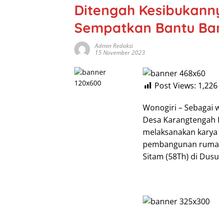
Ditengah Kesibukann
Sempatkan Bantu B
Admin Redaksi
15 November 2023
Post Views:
1,226
Wonogiri – Sebagai 
Desa Karangtengah 
melaksanakan karya
pembangunan rumah m
Sitam (58Th) di Dus