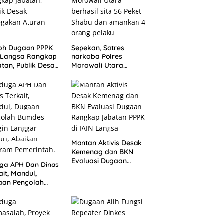
oh Dugaan PPPK
Sepekan, Satres
N Langsa Rangkap
narkoba Polres
tan, Publik Desak
Morowali Utara
egakan Aturan
berhasil sita 56 Peket
Shabu dan amankan
4 orang pelaku
Mantan Aktivis Desak
Kemenag dan BKN
Evaluasi Dugaan
ga APH Dan Dinas
Rangkap Jabatan
ait, Mandul,
PPPK di IAIN Langsa
aan Pengolah
des Dongin
gar Aturan,
ikan Program
rintah.