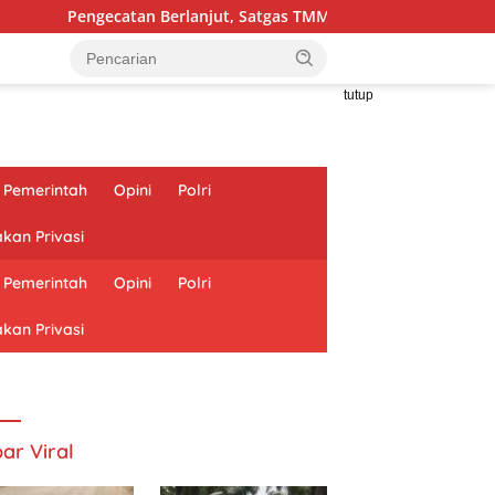
ecatan Berlanjut, Satgas TMMD Kodim 1002/HST Percantik Mush
tutup
Pemerintah
Opini
Polri
akan Privasi
Pemerintah
Opini
Polri
akan Privasi
ar Viral