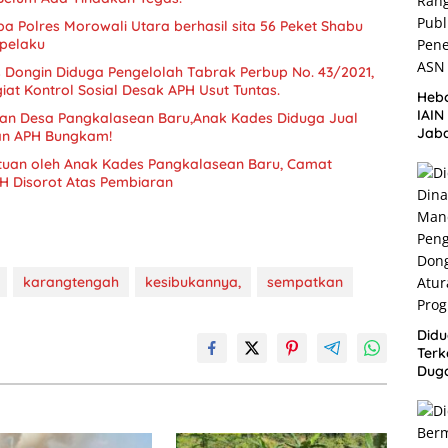
a Polres Morowali Utara berhasil sita 56 Peket Shabu
pelaku
 Dongin Diduga Pengelolah Tabrak Perbup No. 43/2021,
iat Kontrol Sosial Desak APH Usut Tuntas.
Heb
IAI
an Desa Pangkalasean Baru,Anak Kades Diduga Jual
Jaba
an APH Bungkam!
Pen
tuan oleh Anak Kades Pangkalasean Baru, Camat
ASN
karangtengah
kesibukannya,
sempatkan
Didu
Terk
Dug
Bum
Lang
Aba
Peme