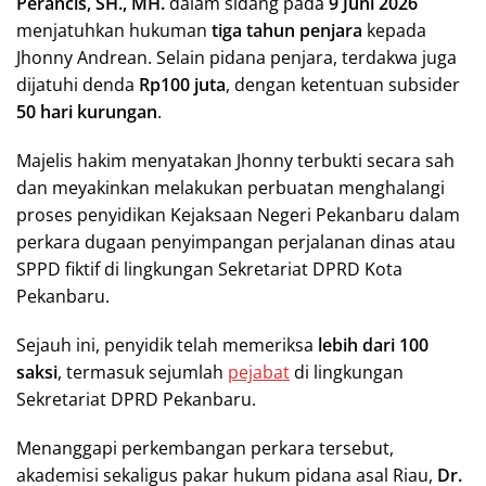
Perancis, SH., MH.
dalam sidang pada
9 Juni 2026
menjatuhkan hukuman
tiga tahun penjara
kepada
Jhonny Andrean. Selain pidana penjara, terdakwa juga
dijatuhi denda
Rp100 juta
, dengan ketentuan subsider
50 hari kurungan
.
Majelis hakim menyatakan Jhonny terbukti secara sah
dan meyakinkan melakukan perbuatan menghalangi
proses penyidikan Kejaksaan Negeri Pekanbaru dalam
perkara dugaan penyimpangan perjalanan dinas atau
SPPD fiktif di lingkungan Sekretariat DPRD Kota
Pekanbaru.
Sejauh ini, penyidik telah memeriksa
lebih dari 100
saksi
, termasuk sejumlah
pejabat
di lingkungan
Sekretariat DPRD Pekanbaru.
Menanggapi perkembangan perkara tersebut,
akademisi sekaligus pakar hukum pidana asal Riau,
Dr.