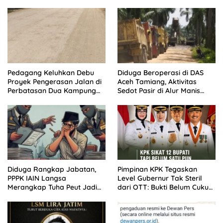
Pedagang Keluhkan Debu
Diduga Beroperasi di DAS
Proyek Pengerasan Jalan di
Aceh Tamiang, Aktivitas
Perbatasan Dua Kampung
Sedot Pasir di Alur Manis
Aceh Tamiang
Dipertanyakan Izin
Diduga Rangkap Jabatan,
Pimpinan KPK Tegaskan
PPPK IAIN Langsa
Level Gubernur Tak Steril
Merangkap Tuha Peut Jadi
dari OTT: Bukti Belum Cukup,
Sorotan Warga
Bukan Dilindungi