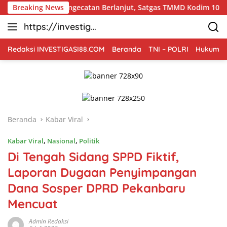
Langsung
Pengecatan Berlanjut, Satgas TMMD Kodim 1002/HST Percanti
Breaking News
ke
https://investiga
konten
si88.com
Redaksi INVESTIGASI88.COM
Beranda
TNI – POLRI
Hukum Kr
Beranda
Kabar Viral
Kabar Viral
,
Nasional
,
Politik
Di Tengah Sidang SPPD Fiktif,
Laporan Dugaan Penyimpangan
Dana Sosper DPRD Pekanbaru
Mencuat
Admin Redaksi