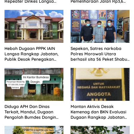
Repeater Dinkes Langsa
Pemeliharaan Jalan Rp3,6
Belum Terjawab
Miliar di Langsa
Heboh Dugaan PPPK IAIN
Sepekan, Satres narkoba
Langsa Rangkap Jabatan,
Polres Morowali Utara
Publik Desak Penegakan
berhasil sita 56 Peket Shabu
Aturan ASN
dan amankan 4 orang
pelaku
Diduga APH Dan Dinas
Mantan Aktivis Desak
Terkait, Mandul, Dugaan
Kemenag dan BKN Evaluasi
Pengolah Bumdes Dongin
Dugaan Rangkap Jabatan
Langgar Aturan, Abaikan
PPPK di IAIN Langsa
Program Pemerintah.