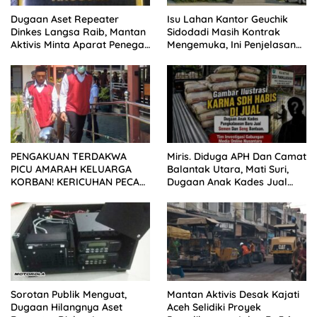
Dugaan Aset Repeater
Isu Lahan Kantor Geuchik
Dinkes Langsa Raib, Mantan
Sidodadi Masih Kontrak
Aktivis Minta Aparat Penegak
Mengemuka, Ini Penjelasan
Hukum Bergerak
Perangkat Desa
PENGAKUAN TERDAKWA
Miris. Diduga APH Dan Camat
PICU AMARAH KELUARGA
Balantak Utara, Mati Suri,
KORBAN! KERICUHAN PECAH
Dugaan Anak Kades Jual
SETELAH SIDANG TUNTUTAN
Bantuan Negara, Belum Ada
DITUNDA
Sorotan Publik Menguat,
Mantan Aktivis Desak Kajati
Dugaan Hilangnya Aset
Aceh Selidiki Proyek