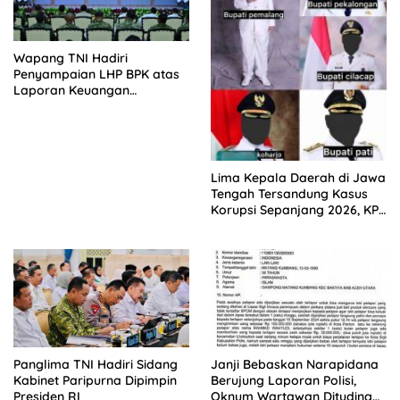
Wapang TNI Hadiri
Penyampaian LHP BPK atas
Laporan Keuangan
Kementerian/Lembaga
Tahun Anggaran 2025
Lima Kepala Daerah di Jawa
Tengah Tersandung Kasus
Korupsi Sepanjang 2026, KPK
Terus Dalami Perkara
Panglima TNI Hadiri Sidang
Janji Bebaskan Narapidana
Kabinet Paripurna Dipimpin
Berujung Laporan Polisi,
Presiden RI
Oknum Wartawan Dituding