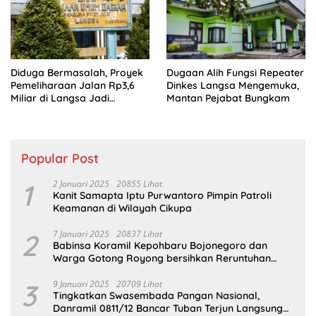
Diduga Bermasalah, Proyek
Dugaan Alih Fungsi Repeater
Pemeliharaan Jalan Rp3,6
Dinkes Langsa Mengemuka,
Miliar di Langsa Jadi
Mantan Pejabat Bungkam
Sorotan Publik
Popular Post
1
2 Januari 2025
20855 Lihat
Kanit Samapta Iptu Purwantoro Pimpin Patroli
Keamanan di Wilayah Cikupa
2
7 Januari 2025
20837 Lihat
Babinsa Koramil Kepohbaru Bojonegoro dan
Warga Gotong Royong bersihkan Reruntuhan
Gedung SDN Pejok
3
9 Januari 2025
20709 Lihat
Tingkatkan Swasembada Pangan Nasional,
Danramil 0811/12 Bancar Tuban Terjun Langsung