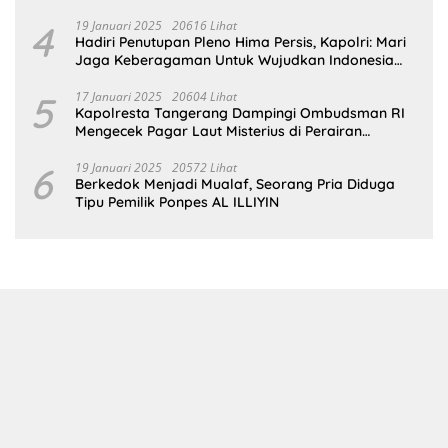
Dampingi Petani Tanam Padi Di Desa Pugoh
4
19 Januari 2025
20616 Lihat
Hadiri Penutupan Pleno Hima Persis, Kapolri: Mari
Jaga Keberagaman Untuk Wujudkan Indonesia
Emas 2045
5
17 Januari 2025
20604 Lihat
Kapolresta Tangerang Dampingi Ombudsman RI
Mengecek Pagar Laut Misterius di Perairan
Tangerang
6
19 Januari 2025
20572 Lihat
Berkedok Menjadi Mualaf, Seorang Pria Diduga
Tipu Pemilik Ponpes AL ILLIYIN