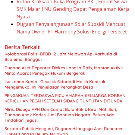
Rutan Kraksaan Buka Program PKL, Empat Siswa
SMK Ma’arif NU Gending Dapat Pengalaman Kerja
Nyata
Dugaan Penyalahgunaan Solar Subsidi Mencuat,
Nama Owner PT Harmony Solusi Energi Terseret
Berita Terkait
Kolaborasi Polisi-BPBD 12 Jam Melawan Api Karhutla di
Bualemo, Banggai
Dugaan Aset Repeater Dinkes Langsa Raib, Mantan Aktivis
Minta Aparat Penegak Hukum Bergerak
Isu Lahan Kantor Geuchik Sidodadi Masih Kontrak
Mengemuka, Ini Penjelasan Perangkat Desa
PENGAKUAN TERDAKWA PICU AMARAH KELUARGA KORBAN!
KERICUHAN PECAH SETELAH SIDANG TUNTUTAN DITUNDA
Miris. Diduga APH Dan Camat Balantak Utara, Mati Suri,
Dugaan Anak Kades Jual Bantuan Negara, Belum Ada
Sorotan Publik Menguat, Dugaan Hilangnya Aset Repeater
Dinkes Langsa Belum Terjawab