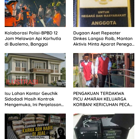
Kolaborasi Polisi-BPBD 12
Dugaan Aset Repeater
Jam Melawan Api Karhutla
Dinkes Langsa Raib, Mantan
di Bualemo, Banggai
Aktivis Minta Aparat Penegak
Hukum Bergerak
Isu Lahan Kantor Geuchik
PENGAKUAN TERDAKWA
Sidodadi Masih Kontrak
PICU AMARAH KELUARGA
Mengemuka, Ini Penjelasan
KORBAN! KERICUHAN PECAH
Perangkat Desa
SETELAH SIDANG TUNTUTAN
DITUNDA