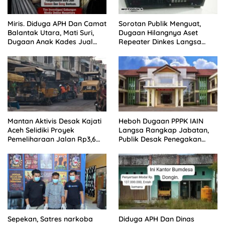
Miris. Diduga APH Dan Camat
Sorotan Publik Menguat,
Balantak Utara, Mati Suri,
Dugaan Hilangnya Aset
Dugaan Anak Kades Jual
Repeater Dinkes Langsa
Bantuan Negara, Belum Ada
Belum Terjawab
Mantan Aktivis Desak Kajati
Heboh Dugaan PPPK IAIN
Aceh Selidiki Proyek
Langsa Rangkap Jabatan,
Pemeliharaan Jalan Rp3,6
Publik Desak Penegakan
Miliar di Langsa
Aturan ASN
Sepekan, Satres narkoba
Diduga APH Dan Dinas