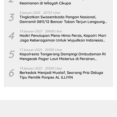
Keamanan di Wilayah Cikupa
3
9 Januari 2025
20707 Lihat
Tingkatkan Swasembada Pangan Nasional,
Danramil 0811/12 Bancar Tuban Terjun Langsung
Dampingi Petani Tanam Padi Di Desa Pugoh
4
19 Januari 2025
20608 Lihat
Hadiri Penutupan Pleno Hima Persis, Kapolri: Mari
Jaga Keberagaman Untuk Wujudkan Indonesia
Emas 2045
5
17 Januari 2025
20590 Lihat
Kapolresta Tangerang Dampingi Ombudsman RI
Mengecek Pagar Laut Misterius di Perairan
Tangerang
6
19 Januari 2025
20569 Lihat
Berkedok Menjadi Mualaf, Seorang Pria Diduga
Tipu Pemilik Ponpes AL ILLIYIN