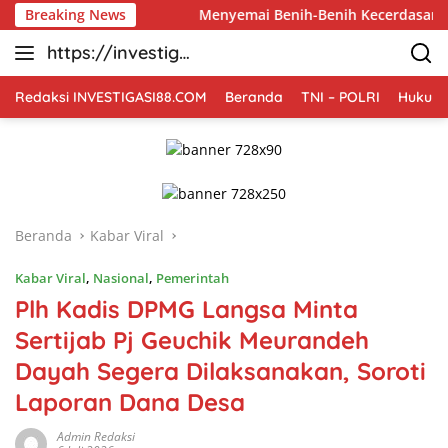
Langsung
Breaking News
Menyemai Benih-Benih Kecerdasan: Ketika Satgas TMMD 
ke
https://investiga
konten
si88.com
Redaksi INVESTIGASI88.COM
Beranda
TNI – POLRI
Hukum 
Beranda
Kabar Viral
Kabar Viral
,
Nasional
,
Pemerintah
Plh Kadis DPMG Langsa Minta
Sertijab Pj Geuchik Meurandeh
Dayah Segera Dilaksanakan, Soroti
Laporan Dana Desa
Admin Redaksi