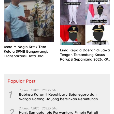
Asad M Nagib Kritik Tata
Lima Kepala Daerah di Jawa
Kelola SPMB Banyuwangi,
Tengah Tersandung Kasus
Transparansi Data Jadi
Korupsi Sepanjang 2026, KPK
Tuntutan
Terus Dalami Perkara
Popular Post
1
7 Januari 2025
20835 Lihat
Babinsa Koramil Kepohbaru Bojonegoro dan
Warga Gotong Royong bersihkan Reruntuhan
Gedung SDN Pejok
2
2 Januari 2025
20825 Lihat
Kanit Samapta Iptu Purwantoro Pimpin Patroli