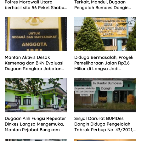
Polres Morowali Utara
Terkait, Mandul, Dugaan
berhasil sita 56 Peket Shabu
Pengolah Bumdes Dongin
dan amankan 4 orang
Langgar Aturan, Abaikan
pelaku
Program Pemerintah.
Mantan Aktivis Desak
Diduga Bermasalah, Proyek
Kemenag dan BKN Evaluasi
Pemeliharaan Jalan Rp3,6
Dugaan Rangkap Jabatan
Miliar di Langsa Jadi
PPPK di IAIN Langsa
Sorotan Publik
Dugaan Alih Fungsi Repeater
Sinyal Darurat BUMDes
Dinkes Langsa Mengemuka,
Dongin Diduga Pengelolah
Mantan Pejabat Bungkam
Tabrak Perbup No. 43/2021,
Praktisi Hukum dan Pegiat