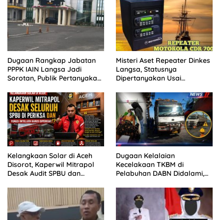
Kontrol Sosial Desak APH
Usut Tuntas.
Dugaan Rangkap Jabatan
Misteri Aset Repeater Dinkes
PPPK IAIN Langsa Jadi
Langsa, Statusnya
Sorotan, Publik Pertanyakan
Dipertanyakan Usai
Sikap Pihak Kampus
Pergantian Pejabat
Kelangkaan Solar di Aceh
Dugaan Kelalaian
Disorot, Kaperwil Mitrapol
Kecelakaan TKBM di
Desak Audit SPBU dan
Pelabuhan DABN Didalami,
Penguatan Intelijen
Polisi Periksa Saksi