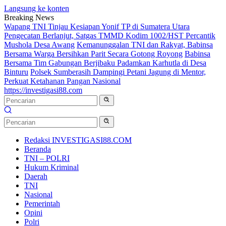
Langsung ke konten
Breaking News
Wapang TNI Tinjau Kesiapan Yonif TP di Sumatera Utara
Pengecatan Berlanjut, Satgas TMMD Kodim 1002/HST Percantik
Mushola Desa Awang
Kemanunggalan TNI dan Rakyat, Babinsa
Bersama Warga Bersihkan Parit Secara Gotong Royong
Babinsa
Bersama Tim Gabungan Berjibaku Padamkan Karhutla di Desa
Binturu
Polsek Sumberasih Dampingi Petani Jagung di Mentor,
Perkuat Ketahanan Pangan Nasional
https://investigasi88.com
Redaksi INVESTIGASI88.COM
Beranda
TNI – POLRI
Hukum Kriminal
Daerah
TNI
Nasional
Pemerintah
Opini
Polri