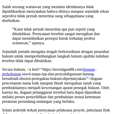
Salah seorang wartawan yang meminta identitasnya tidak
dipublikasikan menyatakan bahwa dirinya maupun sejumlah rekan
seprofesi tidak pernah menerima uang sebagaimana yang
disebutkan.
“Kami tidak pernah menerima apa pun seperti yang
dituduhkan. Pernyataan tersebut sangat merugikan dan
dapat menimbulkan persepsi buruk terhadap profesi
wartawan,” ujarnya.
Sejumlah jurnalis mengaku tengah berkoordinasi dengan penasihat
hukum untuk mempertimbangkan langkah hukum apabila tuduhan
tersebut tidak dapat dibuktikan.
Secara hukum, <a href="https://investigasi88.com/
dugaan
–
perkebunan
-sawit-tanpa-iup-dan-penyalahgunaan-barang-
bersubsidi-disorot-penegakan-hukum-dipertanyakan/”>dugaan
pencemaran nama baik maupun fitnah merupakan ranah yang
pembuktiannya menjadi kewenangan aparat penegak hukum. Oleh
karena itu, dugaan pelanggaran tersebut baru dapat dipastikan
melalui proses penyelidikan dan pembuktian sesuai ketentuan
peraturan perundang-undangan yang berlaku.
Selain polemik terkait pernyataan pelaksana proyek, pekerjaan fisik