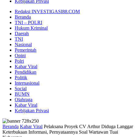
Kebijakan Privasi
Redaksi INVESTIGASI88.COM
Beranda
TNI – POLRI
Hukum Kriminal
Daerah
TNI
Nasional
Pemerintah
Opini
Polri
Kabar Viral
Pendidikan
Politik
Internasional
Social
BUMN
Olahraga
Kabar Viral
Kebijakan Privasi
Beranda
Kabar Viral
Pelaksana Proyek CV Arthur Diduga Langgar
Keterbukaan Informasi, Pernyataannya Soal Wartawan Tuai