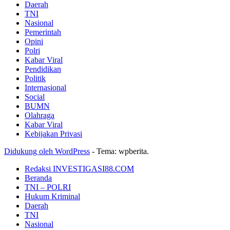
Daerah
TNI
Nasional
Pemerintah
Opini
Polri
Kabar Viral
Pendidikan
Politik
Internasional
Social
BUMN
Olahraga
Kabar Viral
Kebijakan Privasi
Didukung oleh WordPress
-
Tema: wpberita.
Redaksi INVESTIGASI88.COM
Beranda
TNI – POLRI
Hukum Kriminal
Daerah
TNI
Nasional