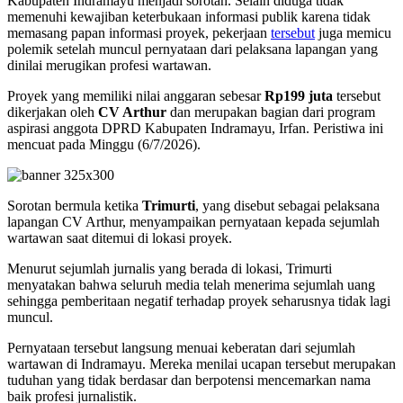
Kabupaten Indramayu menjadi sorotan. Selain diduga tidak
memenuhi kewajiban keterbukaan informasi publik karena tidak
memasang papan informasi proyek, pekerjaan
tersebut
juga memicu
polemik setelah muncul pernyataan dari pelaksana lapangan yang
dinilai merugikan profesi wartawan.
Proyek yang memiliki nilai anggaran sebesar
Rp199 juta
tersebut
dikerjakan oleh
CV Arthur
dan merupakan bagian dari program
aspirasi anggota DPRD Kabupaten Indramayu, Irfan. Peristiwa ini
mencuat pada Minggu (6/7/2026).
Sorotan bermula ketika
Trimurti
, yang disebut sebagai pelaksana
lapangan CV Arthur, menyampaikan pernyataan kepada sejumlah
wartawan saat ditemui di lokasi proyek.
Menurut sejumlah jurnalis yang berada di lokasi, Trimurti
menyatakan bahwa seluruh media telah menerima sejumlah uang
sehingga pemberitaan negatif terhadap proyek seharusnya tidak lagi
muncul.
Pernyataan tersebut langsung menuai keberatan dari sejumlah
wartawan di Indramayu. Mereka menilai ucapan tersebut merupakan
tuduhan yang tidak berdasar dan berpotensi mencemarkan nama
baik profesi jurnalistik.