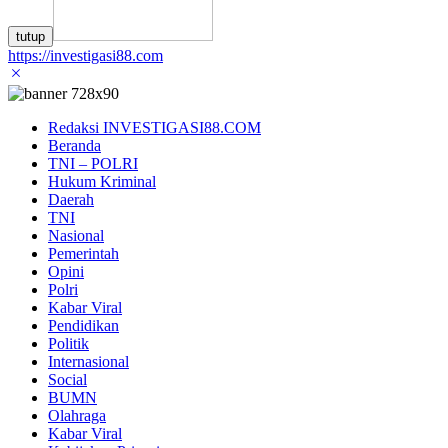
tutup
https://investigasi88.com
Redaksi INVESTIGASI88.COM
Beranda
TNI – POLRI
Hukum Kriminal
Daerah
TNI
Nasional
Pemerintah
Opini
Polri
Kabar Viral
Pendidikan
Politik
Internasional
Social
BUMN
Olahraga
Kabar Viral