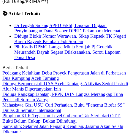
(Edi D/Bbg/PRIMA/**)
📚 Artikel Terkait:
Di Tengah Sidang SPPD Fiktif, Laporan Dugaan
Penyimpangan Dana Sosper DPRD Pekanbaru Mencuat
Diduga Blokir Nomor Wartawan, Sikap Kepsek TK Negeri
Birem Rayeuk Kembali Jadi Sorotan
Plh Kadis DPMG Langsa Minta Sertijab Pj Geuchik
Meurandeh Dayah Segera Dilaksanakan, Soroti Laporan
Dana Desa
Berita Terkait
Pedagang Keluhkan Debu Proyek Pengerasan Jalan di Perbatasan
Dua Kampung Aceh Tamiang
Diduga Beroperasi di DAS Aceh Tamiang, Aktivitas Sedot Pasir di
Alur Manis Dipertanyakan Izin
Diduga Rangkap Jabatan, PPPK IAIN Langsa Merangkap Tuha
Peut Jadi Sorotan Warga
Mahasiswa Gizi USU Curi Perhatian, Buku “Penemu Biofar SS”
Diulas di Seminar Internasional
Pimpinan KPK Tegaskan Level Gubernur Tak Steril dari OTT:
Bukti Belum Cukup, Bukan Dilindungi
Samsudin: Selamat Jalan Pejuang Keadilan, Jasamu Akan Selalu
Dikenang