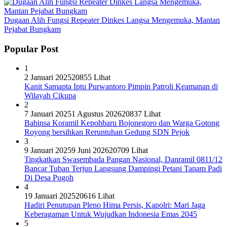
Dugaan Alih Fungsi Repeater Dinkes Langsa Mengemuka, Mantan
Pejabat Bungkam
Popular Post
1
2 Januari 2025
20855 Lihat
Kanit Samapta Iptu Purwantoro Pimpin Patroli Keamanan di
Wilayah Cikupa
2
7 Januari 2025
1 Agustus 2026
20837 Lihat
Babinsa Koramil Kepohbaru Bojonegoro dan Warga Gotong
Royong bersihkan Reruntuhan Gedung SDN Pejok
3
9 Januari 2025
9 Juni 2026
20709 Lihat
Tingkatkan Swasembada Pangan Nasional, Danramil 0811/12
Bancar Tuban Terjun Langsung Dampingi Petani Tanam Padi
Di Desa Pugoh
4
19 Januari 2025
20616 Lihat
Hadiri Penutupan Pleno Hima Persis, Kapolri: Mari Jaga
Keberagaman Untuk Wujudkan Indonesia Emas 2045
5