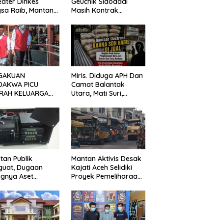
ater Dinkes
Geuchik Sidodadi
sa Raib, Mantan
Masih Kontrak
vis Minta Aparat
Mengemuka, Ini
egak Hukum
Penjelasan Perangkat
gerak
Desa
GAKUAN
Miris. Diduga APH Dan
DAKWA PICU
Camat Balantak
RAH KELUARGA
Utara, Mati Suri,
BAN! KERICUHAN
Dugaan Anak Kades
AH SETELAH
Jual Bantuan Negara,
ANG TUNTUTAN
Belum Ada Tindakan
UNDA
tan Publik
Mantan Aktivis Desak
guat, Dugaan
Kajati Aceh Selidiki
ngnya Aset
Proyek Pemeliharaan
ater Dinkes
Jalan Rp3,6 Miliar di
gsa Belum
Langsa
jawab