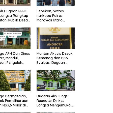
oh Dugaan PPPK
Sepekan, Satres
 Langsa Rangkap
narkoba Polres
tan, Publik Desak
Morowali Utara
egakan Aturan
berhasil sita 56 Peket
Shabu dan amankan
4 orang pelaku
ga APH Dan Dinas
Mantan Aktivis Desak
ait, Mandul,
Kemenag dan BKN
aan Pengolah
Evaluasi Dugaan
des Dongin
Rangkap Jabatan
gar Aturan,
PPPK di IAIN Langsa
ikan Program
rintah.
ga Bermasalah,
Dugaan Alih Fungsi
ek Pemeliharaan
Repeater Dinkes
n Rp3,6 Miliar di
Langsa Mengemuka,
sa Jadi Sorotan
Mantan Pejabat