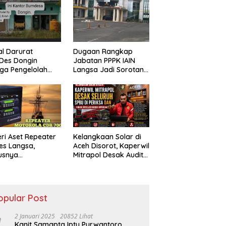
ik
Bungkam
al Darurat
Dugaan Rangkap
Des Dongin
Jabatan PPPK IAIN
ga Pengelolah
Langsa Jadi Sorotan,
ak Perbup No.
Publik Pertanyakan
021, Praktisi
Sikap Pihak Kampus
m dan Pegiat
rol Sosial Desak
Usut Tuntas.
eri Aset Repeater
Kelangkaan Solar di
es Langsa,
Aceh Disorot, Kaperwil
usnya
Mitrapol Desak Audit
rtanyakan Usai
SPBU dan Penguatan
antian Pejabat
Intelijen
opular Post
2 Januari 2025
20852 Lihat
Kanit Samapta Iptu Purwantoro