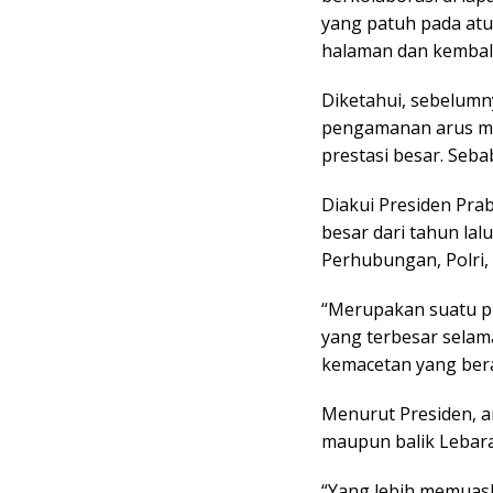
yang patuh pada atu
halaman dan kembali
Diketahui, sebelum
pengamanan arus mu
prestasi besar. Seba
Diakui Presiden Prab
besar dari tahun lal
Perhubungan, Polri, 
“Merupakan suatu pr
yang terbesar selama 
kemacetan yang berart
Menurut Presiden, a
maupun balik Lebara
“Yang lebih memuask