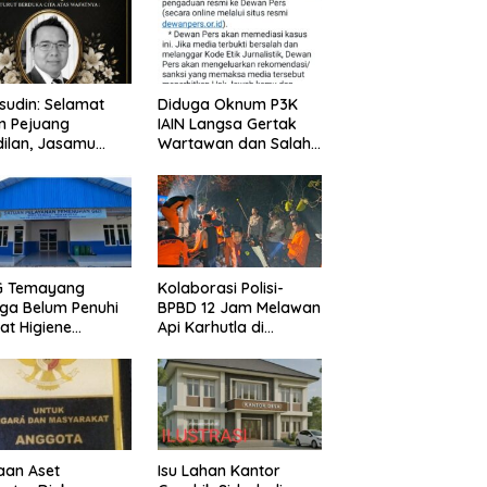
udin: Selamat
Diduga Oknum P3K
n Pejuang
IAIN Langsa Gertak
ilan, Jasamu
Wartawan dan Salah
 Selalu Dikenang
Alamat Kirim
Klarifikasi ke Media
G Temayang
Kolaborasi Polisi-
ga Belum Penuhi
BPBD 12 Jam Melawan
at Higiene
Api Karhutla di
asi, Ini Kata
Bualemo, Banggai
ik
aan Aset
Isu Lahan Kantor