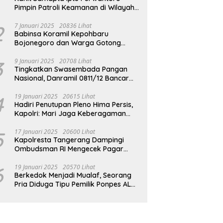
Pimpin Patroli Keamanan di Wilayah
Cikupa
2
7 Januari 2025
20836 Lihat
Babinsa Koramil Kepohbaru
Bojonegoro dan Warga Gotong
Royong bersihkan Reruntuhan
Gedung SDN Pejok
3
9 Januari 2025
20708 Lihat
Tingkatkan Swasembada Pangan
Nasional, Danramil 0811/12 Bancar
Tuban Terjun Langsung Dampingi
Petani Tanam Padi Di Desa Pugoh
4
19 Januari 2025
20615 Lihat
Hadiri Penutupan Pleno Hima Persis,
Kapolri: Mari Jaga Keberagaman
Untuk Wujudkan Indonesia Emas
2045
5
17 Januari 2025
20600 Lihat
Kapolresta Tangerang Dampingi
Ombudsman RI Mengecek Pagar
Laut Misterius di Perairan Tangerang
6
19 Januari 2025
20570 Lihat
Berkedok Menjadi Mualaf, Seorang
Pria Diduga Tipu Pemilik Ponpes AL
ILLIYIN