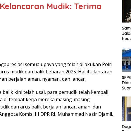
 Kelancaran Mudik: Terima
Sams
Jala
Kead
Akan
ngapresiasi semua upaya yang telah dilakukan Polri
us mudik dan balik Lebaran 2025. Hal itu lantaran
SPP
ran berjalan aman, nyaman, dan lancar.
Didu
Syar
 balik kini telah usai, para pemudik telah kembali
Sanit
Publ
a di tempat kerja mereka masing-masing.
udik dan arus balik berjalan lancar, aman, dan
 Anggota Komisi III DPR RI, Muhammad Nasir Djamil,
Dug