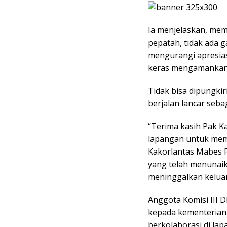
Ia menjelaskan, me
pepatah, tidak ada g
mengurangi apresias
keras mengamankan a
Tidak bisa dipungkir
berjalan lancar seb
“Terima kasih Pak Ka
lapangan untuk mema
Kakorlantas Mabes Pol
yang telah menunaik
meninggalkan keluarg
Anggota Komisi III 
kepada kementerian, 
berkolaborasi di la