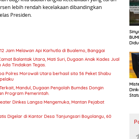
Publ
persen lebih rendah kecelakaan dibandingkan
elas Presiden.
Siny
BUM
Didu
Tabr
 12 Jam Melawan Api Karhutla di Bualemo, Banggai
43/2
Camat Balantak Utara, Mati Suri, Dugaan Anak Kades Jual
Huku
Kont
APH 
a Polres Morowali Utara berhasil sita 56 Peket Shabu
pelaku
Mist
Terkait, Mandul, Dugaan Pengolah Bumdes Dongin
Dink
an Program Pemerintah.
Stat
Dipe
peater Dinkes Langsa Mengemuka, Mantan Pejabat
Perg
is Digelar di Kantor Desa Tanjungsari Boyolangu, 60
P
1