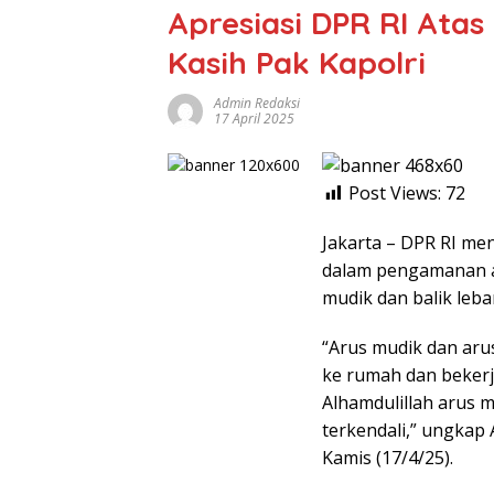
Apresiasi DPR RI Atas
Kasih Pak Kapolri
Admin Redaksi
17 April 2025
Post Views:
72
Jakarta – DPR RI me
dalam pengamanan ar
mudik dan balik leba
“Arus mudik dan arus
ke rumah dan bekerj
Alhamdulillah arus m
terkendali,” ungkap
Kamis (17/4/25).