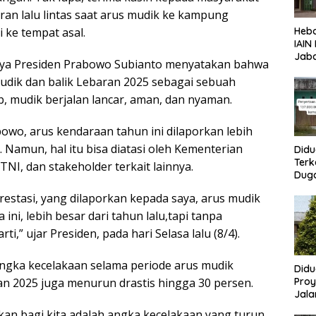
ran lalu lintas saat arus mudik ke kampung
Heb
 ke tempat asal.
IAIN
Jaba
nya Presiden Prabowo Subianto menyatakan bahwa
Pen
dik dan balik Lebaran 2025 sebagai sebuah
ASN
b, mudik berjalan lancar, aman, dan nyaman.
owo, arus kendaraan tahun ini dilaporkan lebih
u. Namun, hal itu bisa diatasi oleh Kementerian
Didu
Terk
TNI, dan stakeholder terkait lainnya.
Dug
Bum
estasi, yang dilaporkan kepada saya, arus mudik
Lang
Aba
ini, lebih besar dari tahun lalu,tapi tanpa
Peme
i,” ujar Presiden, pada hari Selasa lalu (8/4).
ngka kecelakaan selama periode arus mudik
Didu
n 2025 juga menurun drastis hingga 30 persen.
Proy
Jala
Lang
an bagi kita adalah angka kecelakaan yang turun