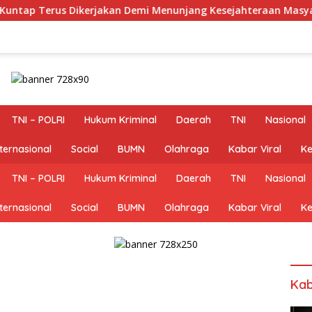
 Dikerjakan Demi Menunjang Kesejahteraan Masyarakat
TNI – POLRI
Hukum Kriminal
Daerah
TNI
Nasional
nternasional
Social
BUMN
Olahraga
Kabar Viral
Ke
TNI – POLRI
Hukum Kriminal
Daerah
TNI
Nasional
nternasional
Social
BUMN
Olahraga
Kabar Viral
Ke
Kab