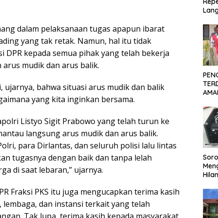
Repe
Lang
Akti
mang dalam pelaksanaan tugas apapun ibarat
Pen
Ber
ading yang tak retak. Namun, hal itu tidak
i DPR kepada semua pihak yang telah bekerja
rus mudik dan arus balik.
PEN
TER
i, ujarnya, bahwa situasi arus mudik dan balik
AMA
agaimana yang kita inginkan bersama.
KOR
PEC
SID
polri Listyo Sigit Prabowo yang telah turun ke
DIT
ntau langsung arus mudik dan arus balik.
ri, para Dirlantas, dan seluruh polisi lalu lintas
an tugasnya dengan baik dan tanpa lelah
Soro
Men
a di saat lebaran,” ujarnya.
Hila
Repe
DPR Fraksi PKS itu juga mengucapkan terima kasih
Lan
Ter
lembaga, dan instansi terkait yang telah
pangan. Tak lupa, terima kasih kepada masyarakat